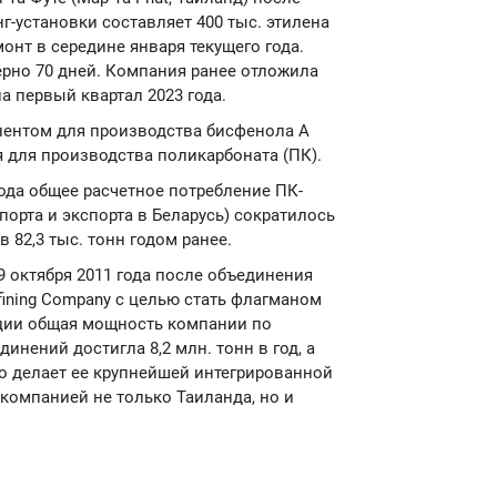
-установки составляет 400 тыс. этилена
монт в середине января текущего года.
ерно 70 дней. Компания ранее отложила
а первый квартал 2023 года.
ентом для производства бисфенола А
я для производства поликарбоната (ПК).
 года общее расчетное потребление ПК-
порта и экспорта в Беларусь) сократилось
в 82,3 тыс. тонн годом ранее.
9 октября 2011 года после объединения
fining Company с целью стать флагманом
рации общая мощность компании по
нений достигла 8,2 млн. тонн в год, а
что делает ее крупнейшей интегрированной
омпанией не только Таиланда, но и