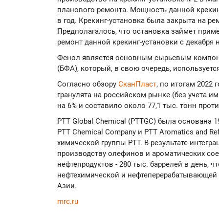
планового ремонта. Мощность данной крекинг
в год. Крекинг-установка была закрыта на ре
Предполагалось, что остановка займет прим
ремонт данной крекинг-установки с декабря н
Фенол является основным сырьевым компон
(БФА), который, в свою очередь, используетс
Согласно обзору
СканПласт
, по итогам 2022
гранулята на российском рынке (без учета им
на 6% и составило около 77,1 тыс. тонн проти
PTT Global Chemical (PTTGC) была основана 1
PTT Chemical Company и PTT Aromatics and Re
химической группы PTT. В результате интег
производству олефинов и ароматических соеди
нефтепродуктов - 280 тыс. баррелей в день, 
нефтехимической и нефтеперерабатывающей к
Азии.
mrc.ru