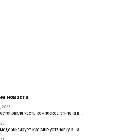
ие новости
я
,
2026
Formosa остановила часть комплекса этилена в Тайване из-за низкой маржи
025
Formosa модернизирует крекинг-установку в Тайване