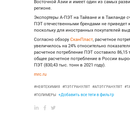
Восточной Азии и имеет один из самых разв
регионе.
Экспортеры А-ПЭТ на Тайване и в Таиланде с
ПЭТ отечественными брендами не приведет 
поскольку для иностранных покупателей вы
Согласно обзору
СканПласт
, расчетное потр
увеличилось на 24% относительно показателя
расчетное потребление ПЭТ составило 86,15 т
общее расчетное потребление в России вырос
ПЭТ (830,43 тыс. тонн в 2021 году).
mrc.ru
#
НЕФТЕХИМИЯ
#
ПЭТ-ГРАНУЛЯТ
#
АПЭТ-ГРАНУЛЯТ
#
Т
+Добавить все теги в фильтр
#
ПОЛИМЕРЫ