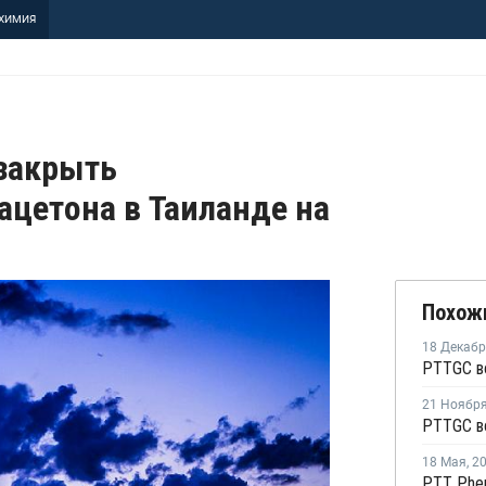
ХИМИЯ
 закрыть
ацетона в Таиланде на
Похож
18 Декаб
21 Ноябр
18 Мая
,
2