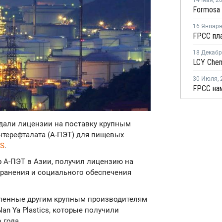
14 Мая
,
2
16 Январ
18 Декаб
30 Июля
,
дали лицензии на поставку крупным
терефталата (А-ПЭТ) для пищевых
IS
.
ер А-ПЭТ в Азии, получил лицензию на
ранения и социального обеспечения
вленные другим крупным производителям
 Nan Ya Plastics, которые получили
 года.