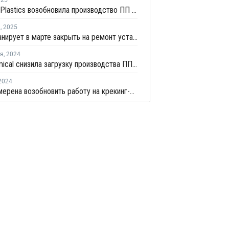
025
Formosa Plastics возобновила производство ПП в Китае
я
,
2025
FPCC планирует в марте закрыть на ремонт установку каткрекинга в Майлиао
ря
,
2024
LCY Chemical снизила загрузку производства ПП на Тайване
2024
FPCC намерена возобновить работу на крекинг-установке №2 в Майлиао