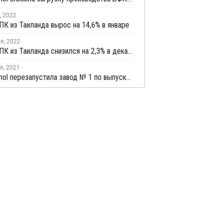
,
2022
ПК из Таиланда вырос на 14,6% в январе
ля
,
2022
Экспорт ПК из Таиланда снизился на 2,3% в декабре
ря
,
2021
PTT Phenol перезапустила завод № 1 по выпуску фенола и ацетона в Таиланде после планового ремонта