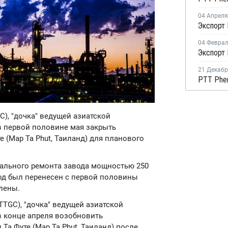
04 Апреля
Экспорт 
04 Февра
21 Декаб
GC), "дочка" ведущей азиатской
в первой половине мая закрыть
 (Map Ta Phut, Таиланд) для планового
тального ремонта завода мощностью 250
 год был перенесен с первой половины
лены.
(PTTGC), "дочка" ведущей азиатской
в конце апреля возобновить
Та Футе (Map Ta Phut, Таиланд) после