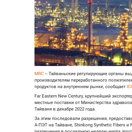
MRC
-- Тайваньские регулирующие органы вы
производителям переработанного полиэтилен
продуктов на внутреннем рынке, сообщает
IC
Far Eastern New Century, крупнейший экспорт
местные поставки от Министерства здравоох
Тайваня в декабре 2022 года.
За этим последовали разрешения, предоста
А-ПЭТ на Тайване, Shinkong Synthetic Fibers и
разрешения в последнюю неделю марта этого