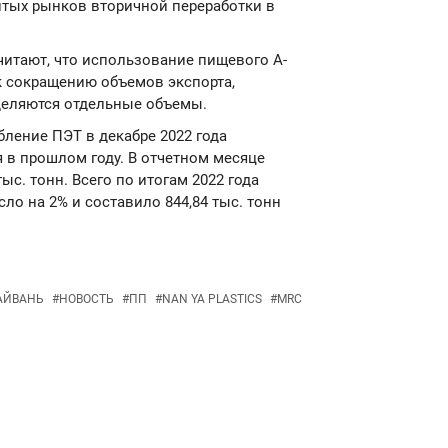
итых рынков вторичной переработки в
читают, что использование пищевого А-
к сокращению объемов экспорта,
деляются отдельные объемы.
ебление ПЭТ в декабре 2022 года
 в прошлом году. В отчетном месяце
ыс. тонн. Всего по итогам 2022 года
ло на 2% и составило 844,84 тыс. тонн
АЙВАНЬ
#
НОВОСТЬ
#
ПП
#
NAN YA PLASTICS
#
MRC