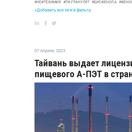
#
НЕФТЕХИМИЯ
#
ПК-ГРАНУЛЯТ
#
БИСФЕНОЛ А
#
ФЕНО
+Добавить все теги в фильтр
07 Апреля
,
2023
Тайвань выдает лиценз
пищевого А-ПЭТ в стра