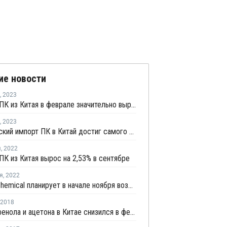
ие новости
,
2023
Экспорт ПК из Китая в феврале значительно вырос
,
2023
Февральский импорт ПК в Китай достиг самого высокого уровня с ноября 2022 года
я
,
2022
ПК из Китая вырос на 2,53% в сентябре
я
,
2022
Wanhua Chemical планирует в начале ноября возобновить производство ПК в Яньтае
2018
Выпуск фенола и ацетона в Китае снизился в феврале на 4% по отношению к январю