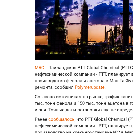
MRC
-- Таиландская PTT Global Chemical (PTT
нефтехимической компании - PTT, планирует 
производство фенола и ацетона в Мап Та Футе
ремонта, сообщил
Polymerupdate
.
Согласно источникам на рынке, график капи
тыс. тонн фенола и 150 тыс. тонн ацетона в
июня. Точные даты остановки еще не опреде
Ранее
сообщалось
, что PTT Global Chemical 
нефтехимической компании - PTT, планирует 
производство на крекинг-установке №2 в Мап 