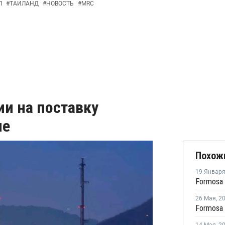
Л
#
ТАИЛАНД
#
НОВОСТЬ
#
MRC
ии на поставку
не
Похож
19 Январ
26 Мая
,
2