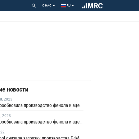
О НАС
RU
ие новости
ря
,
2023
PTTGC возобновила производство фенола и ацетона в Таиланде после ремонта
я
,
2023
PTTGC возобновила производство фенола и ацетона в Таиланде после ремонта
022
PTT Phenol снизила загрузку производства БФА из-за поломки