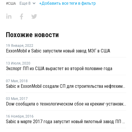
Еще
8
+Добавить все теги в фильтр
#
США
Похожие новости
19 Января
,
2022
ExxonMobil и Sabic запустили новый завод МЭГ в США
13 Июля
,
2020
Экспорт ПП из США вырастет во второй половине года
07 Мая
,
2018
Sabic и ExxonMobil создали СП для строительства нефтехимического комплекса в США
03 Мая
,
2017
Dow сообщила о технологическом сбое на крекинг-установке № 7 в Техасе
16 Ноября
,
2016
Sabic в марте 2017 года запустит новый пилотный завод ПП в Нидерландах