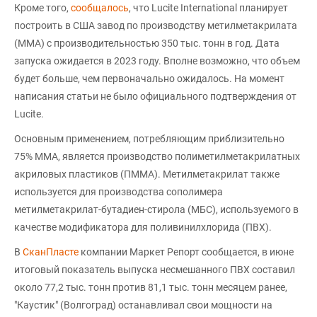
Кроме того,
сообщалось
, что Lucite International планирует
построить в США завод по производству метилметакрилата
(ММА) с производительностью 350 тыс. тонн в год. Дата
запуска ожидается в 2023 году. Вполне возможно, что объем
будет больше, чем первоначально ожидалось. На момент
написания статьи не было официального подтверждения от
Lucite.
Основным применением, потребляющим приблизительно
75% ММА, является производство полиметилметакрилатных
акриловых пластиков (ПММА). Метилметакрилат также
используется для производства сополимера
метилметакрилат-бутадиен-стирола (МБС), используемого в
качестве модификатора для поливинилхлорида (ПВХ).
В
СканПласте
компании Маркет Репорт сообщается, в июне
итоговый показатель выпуска несмешанного ПВХ составил
около 77,2 тыс. тонн против 81,1 тыс. тонн месяцем ранее,
"Каустик" (Волгоград) останавливал свои мощности на