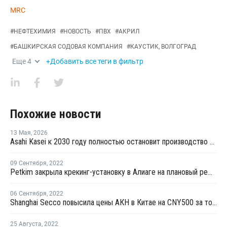
MRC
#
НЕФТЕХИМИЯ
#
НОВОСТЬ
#
ПВХ
#
АКРИЛ
#
БАШКИРСКАЯ СОДОВАЯ КОМПАНИЯ
#
КАУСТИК, ВОЛГОГРАД
Еще
4
+Добавить все теги в фильтр
Похожие новости
13 Мая
,
2026
Asahi Kasei к 2030 году полностью остановит производство полиэтилена
09 Сентября
,
2022
Petkim закрыла крекинг-установку в Алиаге на плановый ремонт
06 Сентября
,
2022
Shanghai Secco повысила цены АКН в Китае на CNY500 за тонну
25 Августа
,
2022