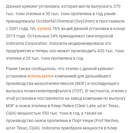
Данная крекинг-установка, которая могла выпускать 370
тыс. тонн этилена и 30 тыс. тонн пропилена в год, ранее
принадлежала Occidental Chemical (OxyChem) и простаивала
с 2001 года. IVL
купила
76% акций данной установки в конце
2015 года. Остальные 24% принадлежат сингапурской
Indorama Corporation. Indorama модернизировала это
предприятие и теперь оно может производить 420 тыс. тонн
этилена и 20 тыс. тонн пропилена в год.
Ранее также сообщалось, что этилен с данной крекинг-
установки
используется
компанией для дальнейшего
производства моноэтиленгликоля (МЭГ) и последующего
выпуска полиэтилентерефталата (ПЭТ). В частности, этилен с
этой установки поставляется на завод компании по выпуску
МЭГ и окиси этилена в Клир-Лейке (Clear Lake, штат Техас,
США) мощностью 550 тыс. тонн в год, а также на
производство окиси пропилена в Порт-Неше (Port Neches,
штат Техас, США). Indorama приобрела мощности в Клир-