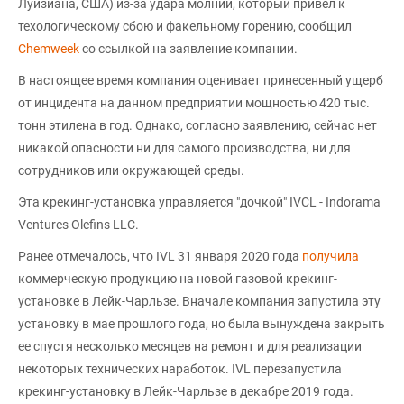
Луизиана, США) из-за удара молнии, который привел к
техологическому сбою и факельному горению, сообщил
Chemweek
со ссылкой на заявление компании.
В настоящее время компания оценивает принесенный ущерб
от инцидента на данном предприятии мощностью 420 тыс.
тонн этилена в год. Однако, согласно заявлению, сейчас нет
никакой опасности ни для самого производства, ни для
сотрудников или окружающей среды.
Эта крекинг-установка управляется "дочкой" IVCL - Indorama
Ventures Olefins LLC.
Ранее отмечалось, что IVL 31 января 2020 года
получила
коммерческую продукцию на новой газовой крекинг-
установке в Лейк-Чарльзе. Вначале компания запустила эту
установку в мае прошлого года, но была вынуждена закрыть
ее спустя несколько месяцев на ремонт и для реализации
некоторых технических наработок. IVL перезапустила
крекинг-установку в Лейк-Чарльзе в декабре 2019 года.