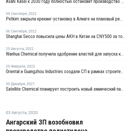
Asahi Kasei к 2030 году полностью остановит производство полиэтилена
09 Сентября
,
2022
Petkim закрыла крекинг-установку в Алиаге на плановый ремонт
06 Сентября
,
2022
Shanghai Secco повысила цены АКН в Китае на CNY500 за тонну
25 Августа
,
2022
Wanhua Chemical получила одобрение властей для запуска крекинг-установки №2 в Китае
25 Февраля
,
2022
Oriental и Guangzhou Industries создали СП в рамках строительства производства АКН и АБС в Китае
30 Декабря
,
2021
Satellite Chemical планирует построить новый химический парк в Китае
03 Августа
,
2020
Ангарский ЗП возобновил