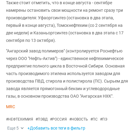
Также стоит отметить, что в конце августа - сентябре
намерены остановить свои мощности на ремонт сразу три
производителя: Уфаоргсинтез (остановка в два этапа,
первый в конце августа), Томскнефтехим (со 2 сентября на
две недели) и Казаньоргсинтез (остановка в два этапа с 17
сентября по 13 октября).
"Ангарский завод полимеров" (контролируется Роснефтью
через ООО "Нефть-Актив") - единственное нефтехимическое
предприятие полного цикла в Восточной Сибири. Основная
часть производимого этилена используется заводом для
производства ПВД, стирола и полистирола (ПС). Сырьем для
завода является прямогонный бензин и углеводородные
газы, в основном производства ОАО "Ангарская НХК".
MRC
#
НЕФТЕХИМИЯ
#
ПЭВД
#
РОССИЯ
#
НОВОСТЬ
#
ПС
#
ПЭ
Еще
5
+Добавить все теги в фильтр