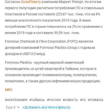
Согласно
СканПласту
компании Маркет Репорт, по итогам
первого полугодия расчетное потребление ПС и стирольных
пластиков в России составило 225,87 тыс. тонн, что на 8%
меньше аналогичного показателя 2019 года. В июне
потребление ПС в стране повысилось на 2% по сравнению с
июнем 2019 года и составило 39,59 тыс. тонн.
Formosa Chemicals & Fibre Corporation (FCFC) является
дочерней компанией Formosa Plastics Group с годовым
доходом в USD13,5 млрд.
Formosa Plastics - крупный мировой химический
производитель со штаб-квартирой в Тайване, которая в
основном производит поливинилхлорид, полипропилен,
полиэтилен, а также другую нефтехимическую продукцию.
MRC
#
НЕФТЕХИМИЯ
#
ТАЙВАНЬ
#
РОССИЯ
#
НОВОСТЬ
#
ПС
#
FORMOSA
Еще
4
+Добавить все теги в фильтр