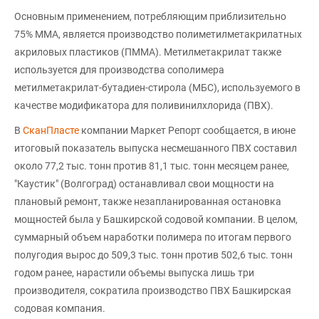
Основным применением, потребляющим приблизительно
75% ММА, является производство полиметилметакрилатных
акриловых пластиков (ПММА). Метилметакрилат также
используется для производства сополимера
метилметакрилат-бутадиен-стирола (МБС), используемого в
качестве модификатора для поливинилхлорида (ПВХ).
В
СканПласте
компании Маркет Репорт сообщается, в июне
итоговый показатель выпуска несмешанного ПВХ составил
около 77,2 тыс. тонн против 81,1 тыс. тонн месяцем ранее,
"Каустик" (Волгоград) останавливал свои мощности на
плановый ремонт, также незапланированная остановка
мощностей была у Башкирской содовой компании. В целом,
суммарный объем наработки полимера по итогам первого
полугодия вырос до 509,3 тыс. тонн против 502,6 тыс. тонн
годом ранее, нарастили объемы выпуска лишь три
производителя, сократила производство ПВХ Башкирская
содовая компания.