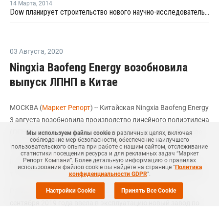
14 Марта
,
2014
Dow планирует строительство нового научно-исследовательского центра в Техасе
03 Августа
,
2020
Ningxia Baofeng Energy возобновила
выпуск ЛПНП в Китае
МОСКВА (
Маркет Репорт
) -- Китайская Ningxia Baofeng Energy
3 августа возобновила производство линейного полиэтилена
(ЛПНП) в автономном регионе Нинся (Ningxia, Китай) после
Мы используем файлы cookie
в различных целях, включая
соблюдение мер безопасности, обеспечение наилучшего
плановго ремонта, сообщает
Polymerupdate
.
пользовательского опыта при работе с нашим сайтом, отслеживание
статистики посещения ресурса и для рекламных задач “Маркет
Репорт Компани”. Более детальную информацию о правилах
Компания
закрыла
данный завод №1 мощностью 300 тыс.
использования файлов cookie вы найдёте на странице "
Политика
тонн ЛПНП в год на плановый ремонт 2 июля текущего года.
конфиденциальности GDPR
".
Ранее
сообщалось
, что Ningxia Baofeng Energy в конце
Настройки Cookie
Принять Все Cookie
сентября 2019 года ввела в эксплуатацию новый завод по
выпуску полиэтилена низкого давления (ПНД)/линейного