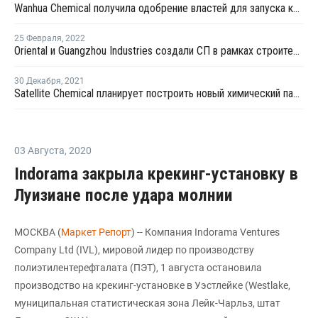
Wanhua Chemical получила одобрение властей для запуска крекинг-установки №2 в Китае
25 Февраля
,
2022
Oriental и Guangzhou Industries создали СП в рамках строительства производства АКН и АБС в Китае
30 Декабря
,
2021
Satellite Chemical планирует построить новый химический парк в Китае
03 Августа
,
2020
Indorama закрыла крекинг-установку в
Луизиане после удара молнии
МОСКВА (
Маркет Репорт
) -- Компания Indorama Ventures
Company Ltd (IVL), мировой лидер по производству
полиэтилентерефталата (ПЭТ), 1 августа остановила
производство на крекинг-установке в Уэстлейке (Westlake,
муниципальная статистическая зона Лейк-Чарльз, штат