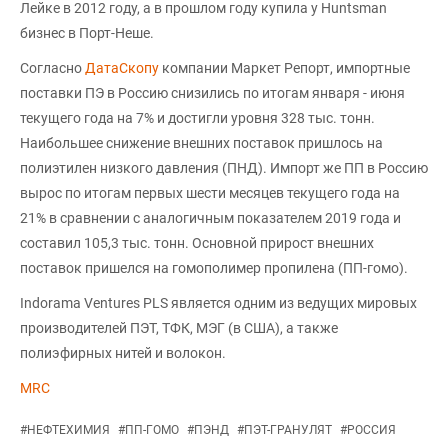
Лейке в 2012 году, а в прошлом году купила у Huntsman
бизнес в Порт-Неше.
Согласно
ДатаСкопу
компании Маркет Репорт, импортные
поставки ПЭ в Россию снизились по итогам января - июня
текущего года на 7% и достигли уровня 328 тыс. тонн.
Наибольшее снижение внешних поставок пришлось на
полиэтилен низкого давления (ПНД). Импорт же ПП в Россию
вырос по итогам первых шести месяцев текущего года на
21% в сравнении с аналогичным показателем 2019 года и
составил 105,3 тыс. тонн. Основной прирост внешних
поставок пришелся на гомополимер пропилена (ПП-гомо).
Indorama Ventures PLS является одним из ведущих мировых
производителей ПЭТ, ТФК, МЭГ (в США), а также
полиэфирных нитей и волокон.
MRC
#
НЕФТЕХИМИЯ
#
ПП-ГОМО
#
ПЭНД
#
ПЭТ-ГРАНУЛЯТ
#
РОССИЯ