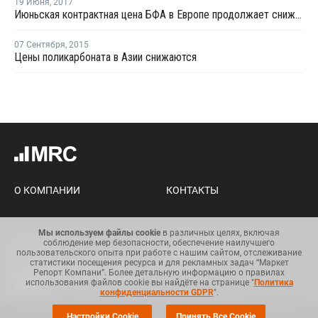
19 Июня
,
2017
Июньская контрактная цена БФА в Европе продолжает снижаться
07 Сентября
,
2015
Цены поликарбоната в Азии снижаются
26 Марта
,
2018
Sinopec SABIC Tianjin 5 апреля закроет
завод МЭГ в Китае на плановую
профилактику
МОСКВА (
Маркет Репорт
) -- Китайская компания Sinopec
Мы используем файлы cookie
в различных целях, включая
SABIC Tianjin Petrochemical планирует 5 апреля приступить к
соблюдение мер безопасности, обеспечение наилучшего
ежегодным профилактическим работам на заводе по
пользовательского опыта при работе с нашим сайтом, отслеживание
статистики посещения ресурса и для рекламных задач “Маркет
выпуску моноэтиленгликоля (МЭГ) в Тянцзине (Tianjin,
Репорт Компани”. Более детальную информацию о правилах
использования файлов cookie вы найдёте на странице "
Политика
Китай) с целью замены катализатора, сообщил
ICIS
источник
конфиденциальности GDPR
".
в компании.
Настройки Cookie
Принять Все Cookie