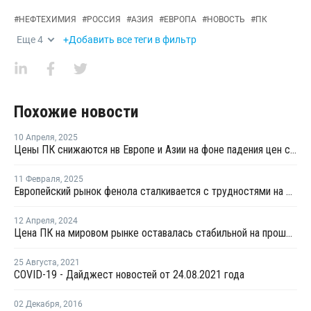
#
НЕФТЕХИМИЯ
#
РОССИЯ
#
АЗИЯ
#
ЕВРОПА
#
НОВОСТЬ
#
ПК
Еще
4
+Добавить все теги в фильтр
Похожие новости
10 Апреля
,
2025
Цены ПК снижаются нв Европе и Азии на фоне падения цен сырья
11 Февраля
,
2025
Европейский рынок фенола сталкивается с трудностями на фоне слабого спроса и глобального переизбытка предложения
12 Апреля
,
2024
Цена ПК на мировом рынке оставалась стабильной на прошлой неделе
25 Августа
,
2021
COVID-19 - Дайджест новостей от 24.08.2021 года
02 Декабря
,
2016