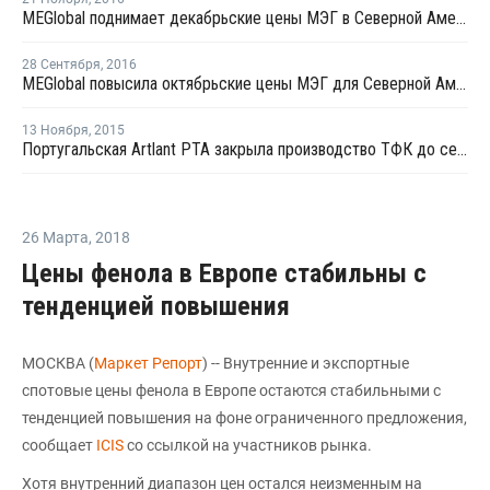
MEGlobal поднимает декабрьские цены МЭГ в Северной Америке
28 Сентября
,
2016
MEGlobal повысила октябрьские цены МЭГ для Северной Америки на USD44 за тонну
13 Ноября
,
2015
Португальская Artlant PTA закрыла производство ТФК до середины декабря
26 Марта
,
2018
Цены фенола в Европе стабильны с
тенденцией повышения
МОСКВА (
Маркет Репорт
) -- Внутренние и экспортные
спотовые цены фенола в Европе остаются стабильными с
тенденцией повышения на фоне ограниченного предложения,
сообщает
ICIS
со ссылкой на участников рынка.
Хотя внутренний диапазон цен остался неизменным на