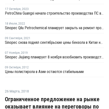
17 Октября
,
2023
PetroChina Guangxi начала строительство производства ПС в Китае
18 Июля
,
2022
Sinopec Qilu Petrochemical планирует закрыть на ремонт производство стирола в Китае на ремонт
09 Сентября
,
2021
Sinopec снова поднял сентябрьские цены бензола в Китае на CNY100 за тонну
07 Ноября
,
2019
Sinopec Jiujiang планирует 8 ноября возобновить производство стирола в провинции Цзянси
09 Октября
,
2012
Цены полистирола в Азии остаются стабильными
26 Марта
,
2018
Ограниченное предложение на рынке
оказывает влияние на переговоры по