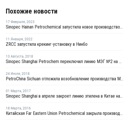
Похожие новости
17 Февраля
,
2023
Sinopec Hainan Petrochemical запустила новое производство МЭГ в Китае
11 Января
,
2022
ZRCC запустила крекинг-установку в Нинбо
13 Августа
,
2018
Sinopec Shanghai Petrochem переключил линию МЭГ №2 на выпуск окиси этилена в Китае
24 Июля
,
2018
PetroChina Sichuan отложила возобновление производства МЭГ на конец июля
01 Марта
,
2017
Sinopec Shanghai в апреле закроет линию этилена в Китае на профилактику
18 Марта
,
2016
Китайская Far Eastern Union Petrochemical закрыла производство МЭГ на ремонт