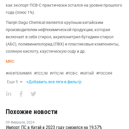
как экспорт ПСВ-С практически остался на уровне прошлого
года (плюс 1%).
Tianjin Dagu Chemical является крупным китайским
производителем нефтехимической продукции, которая
включает в себя стирол, акрилонитрил-бутадиен-стирол
(АБС), поливинилхлорид (ПВХ) и пластиковые компоненты,
соляную кислоту, каустическую соду и др.
MRC
#
НЕФТЕХИМИЯ
#
ПСС/М
#
УПС/М
#
ПСВ-С
#
КИТАЙ
#
РОССИЯ
Еще
5
+Добавить все теги в фильтр
Похожие новости
09 Февраля
,
2024
Импорт ПС в Китай в 2023 году снизился на 19,57%