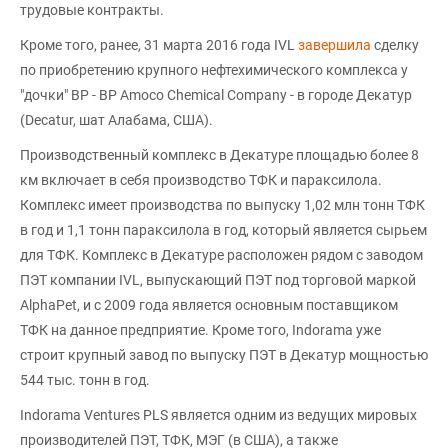
трудовые контракты.
Кроме того, ранее, 31 марта 2016 года IVL
завершила
сделку
по приобретению крупного нефтехимического комплекса у
"дочки" BP - BP Amoco Chemical Company - в городе Декатур
(Decatur, шат Алабама, США).
Производственный комплекс в Декатуре площадью более 8
км включает в себя производство ТФК и параксилола.
Комплекс имеет производства по выпуску 1,02 млн тонн ТФК
в год и 1,1 тонн параксилола в год, который является сырьем
для ТФК. Комплекс в Декатуре расположен рядом с заводом
ПЭТ компании IVL, выпускающий ПЭТ под торговой маркой
AlphaPet, и с 2009 года является основным поставщиком
ТФК на данное предприятие. Кроме того, Indorama уже
строит крупный завод по выпуску ПЭТ в Декатур мощностью
544 тыс. тонн в год.
Indorama Ventures PLS является одним из ведущих мировых
производителей ПЭТ, ТФК, МЭГ (в США), а также