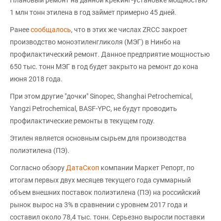
Плановый ремонт на данной крекинг-установке мощностью
1 млн тонн этилена в год займет примерно 45 дней.
Ранее
сообщалось
, что в этих же числах ZRCC закроет
производство моноэтиленгликоля (МЭГ) в Нинбо на
профилактический ремонт. Данное предприятие мощностью
650 тыс. тонн МЭГ в год будет закрыто на ремонт до кона
июня 2018 года.
При этом другие "дочки" Sinopec, Shanghai Petrochemical,
Yangzi Petrochemical, BASF-YPC, не будут проводить
профилактические ремонты в текущем году.
Этилен является основным сырьем для производства
полиэтилена (ПЭ).
Согласно обзору
ДатаСкоп
компании Маркет Репорт, по
итогам первых двух месяцев текущего года суммарный
объем внешних поставок полиэтилена (ПЭ) на российский
рынок вырос на 3% в сравнении с уровнем 2017 года и
составил около 78,4 тыс. тонн. Серьезно выросли поставки