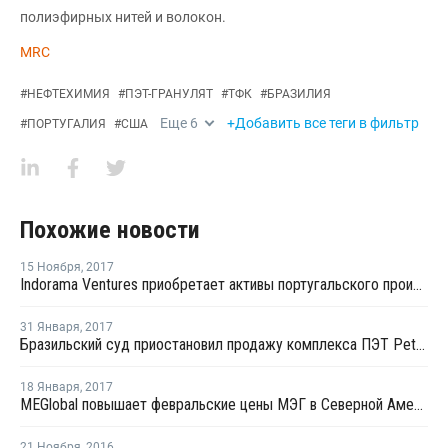
полиэфирных нитей и волокон.
MRC
#
НЕФТЕХИМИЯ
#
ПЭТ-ГРАНУЛЯТ
#
ТФК
#
БРАЗИЛИЯ
Еще
6
+Добавить все теги в фильтр
#
ПОРТУГАЛИЯ
#
США
Похожие новости
15 Ноября
,
2017
Indorama Ventures приобретает активы португальского производителя ТФК
31 Января
,
2017
Бразильский суд приостановил продажу комплекса ПЭТ Petrobras мексиканской Alpek
18 Января
,
2017
MEGlobal повышает февральские цены МЭГ в Северной Америке
21 Ноября
,
2016