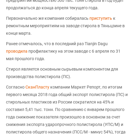
предприятии мощностью 500 тыс. тонн стирола в год будет
продолжаться до конца апреля текущего года.
Первоначально же компания собиралась
приступить
к
ремонтным мероприятиям на заводе стирола в Тяньцзине в
конце марта.
Ранее отмечалось, что в последний раз Tianjin Dagu
проводила
профилактику на этом заводе с 6 апреля по 31
мая прошлого года.
Стирол является основным сырьевым компонентом для
производства полистирола (ПС).
Согласно
СканПласту
компании Маркет Репорт, по итогам
первого месяца 2018 года общий экспорт полистирола (ПС) и
стирольных пластиков из России сократился на 45% и
составил 5,41 тыс. тонн. По сравнению с январем прошлого
года снижение показателя произошло в основном за счет
снижения экспорта ударопрочного полистирола (УПС/М) и
полистирола общего назначения (ПСС/М - минус 54%), тогда