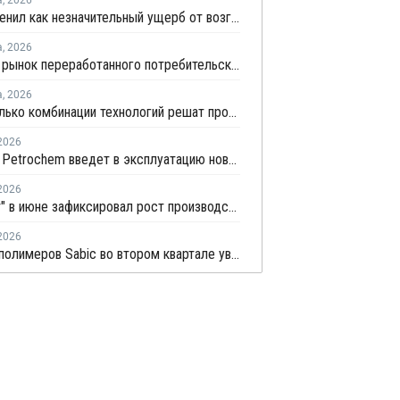
а
,
2026
НКНХ оценил как незначительный ущерб от возгорания на линии полистирола
а
,
2026
Мировой рынок переработанного потребительского пластика к 2033 году вырастет в два раза
а
,
2026
BASF: только комбинации технологий решат проблему переработки инженерных пластиков
2026
Supreme Petrochem введет в эксплуатацию новую линию по производству полистирола
2026
"Росстат" в июне зафиксировал рост производства в основных группах пластмасс
2026
Экспорт полимеров Sabic во втором квартале увеличился более чем вдвое через Янбу на фоне напряженности в Ормузском проливе