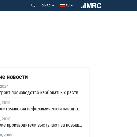
О НАС
RU
ие новости
2024
Dow построит производство карбонатных растворителей в США
я
,
2010
ОАО Стерлитамакский нефтехимический завод работает над реализацией инвестиционных проектов
я
,
2010
Российские производители выступают за повышение пошлин на полиэтилен и полипропилен
ря
,
2009