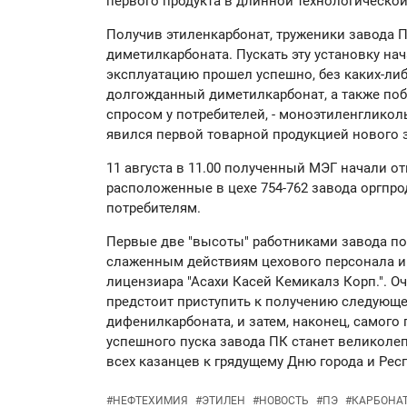
первого продукта в длинной технологической
Получив этиленкарбонат, труженики завода П
диметилкарбоната. Пускать эту установку нача
эксплуатацию прошел успешно, без каких-ли
долгожданный диметилкарбонат, а также по
спросом у потребителей, - моноэтиленгликоль
явился первой товарной продукцией нового 
11 августа в 11.00 полученный МЭГ начали о
расположенные в цехе 754-762 завода оргпрод
потребителям.
Первые две "высоты" работниками завода п
слаженным действиям цехового персонала и
лицензиара "Асахи Касей Кемикалз Корп.". 
предстоит приступить к получению следующег
дифенилкарбоната, и затем, наконец, самого
успешного пуска завода ПК станет великоле
всех казанцев к грядущему Дню города и Рес
#
НЕФТЕХИМИЯ
#
ЭТИЛЕН
#
НОВОСТЬ
#
ПЭ
#
КАРБОНА