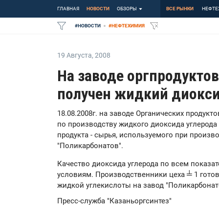
ГЛАВНАЯ
НОВОСТИ
ОБЗОРЫ
ВСЕ РЫНКИ
НЕФТЕ
#
НОВОСТИ
#
НЕФТЕХИМИЯ
19 Августа
,
2008
На заводе оргпродуктов
получен жидкий диокси
18.08.2008г. на заводе Органических продукт
по производству жидкого диоксида углерода
продукта - сырья, используемого при произв
"Поликарбонатов".
Качество диоксида углерода по всем показат
условиям. Производственники цеха ╧ 1 готов
жидкой углекислоты на завод "Поликарбонат
Пресс-служба "Казаньоргсинтез"