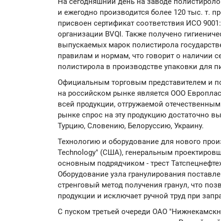
На сегодняшний день на заводе полистироло
и ежегодно производится более 120 тыс. т. п
присвоен сертификат соответствия ИСО 900
организации BVQI. Также получено гигиениче
выпускаемых марок полистирола государст
правилам и нормам, что говорит о наличии 
полистирола в производстве упаковки для п
Официальным торговым представителем и п
на российском рынке является ООО Европласт
всей продукции, отгружаемой отечественным
рынке спрос на эту продукцию достаточно вы
Турцию, Словению, Белоруссию, Украину.
Технологию и оборудование для нового прои
Technolоgy" (США), генеральным проектировщ
основным подрядчиком - трест Татспецнефте
Оборудование узла гранулирования поставлено
стренговый метод получения гранул, что по
продукции и исключает ручной труд при запр
С пуском третьей очереди ОАО "Нижнекамск