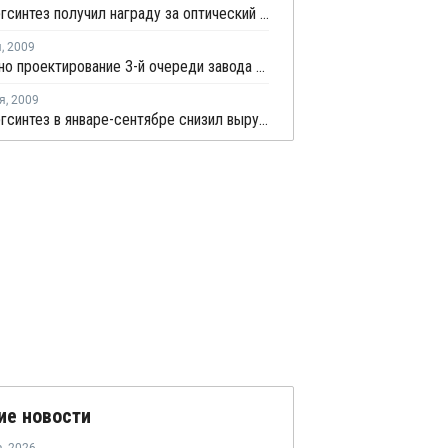
Казаньоргсинтез получил награду за оптический поликарбонат
я
,
2009
Завершено проектирование 3-й очереди завода Кронос
я
,
2009
Казаньоргсинтез в январе-сентябре снизил выручку от реализации на 15%
ие новости