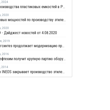
,
2024
Объем производства пластиковых емкостей в России вырос на 13,2% в прошлом году
а
,
2020
11% мировых мощностей по производству этилена могут быть закрыты - Dow
а
,
2020
 - Дайджест новостей от 4.08.2020
ря
,
2019
Казаньоргсинтез продолжает модернизацию производства этилена
а
,
2016
ЗапСибНефтехим получит крупную партию оборудования в сентябре-ноябре
,
2014
Компания INEOS закрывает производство этилена и бутадиена в Великобритании