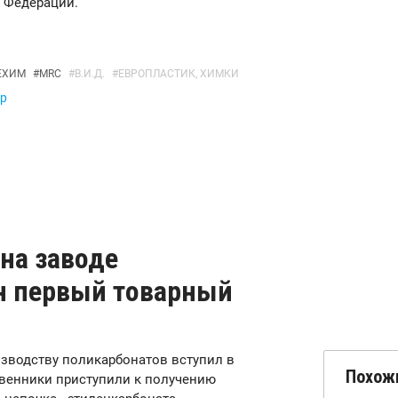
 Федерации.
ЕХИМ
#
MRC
#
В.И.Д.
#
ЕВРОПЛАСТИК, ХИМКИ
тр
 на заводе
н первый товарный
изводству поликарбонатов вступил в
Похож
твенники приступили к получению