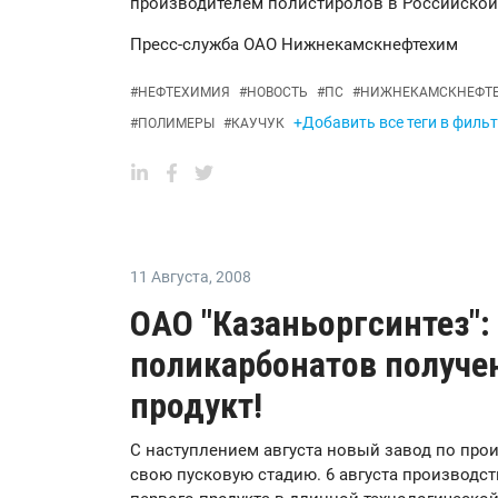
производителем полистиролов в Российской
Пресс-служба ОАО Нижнекамскнефтехим
#
НЕФТЕХИМИЯ
#
НОВОСТЬ
#
ПС
#
НИЖНЕКАМСКНЕФТ
+Добавить все теги в филь
#
ПОЛИМЕРЫ
#
КАУЧУК
11 Августа
,
2008
ОАО "Казаньоргсинтез":
поликарбонатов получе
продукт!
С наступлением августа новый завод по про
свою пусковую стадию. 6 августа производс