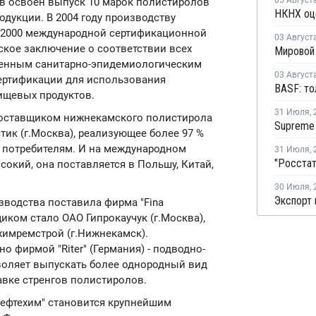
05 Август
в освоен выпуск 10 марок полистиролов
родукции. В 2004 году производству
1:2000 международной сертификационной
03 Август
ское заключение о соответствии всех
венным санитарно-эпидемиологическим
03 Август
сертификации для использования
ищевых продуктов.
31 Июля
,
оставщиком нижнекамского полистирола
ик (г.Москва), реализующее более 97 %
 потребителям. И на международном
31 Июля
,
сокий, она поставляется в Польшу, Китай,
30 Июля
,
зводства поставила фирма "Fina
иком стало ОАО Гипрокаучук (г.Москва),
химремстрой (г.Нижнекамск).
 фирмой "Riter" (Германия) - подводно-
зволяет выпускать более однородный вид
авке стренгов полистиролов.
нефтехим" становится крупнейшим