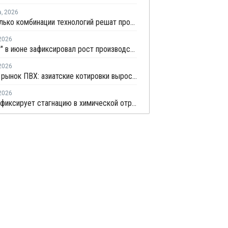
а
,
2026
BASF: только комбинации технологий решат проблему переработки инженерных пластиков
2026
"Росстат" в июне зафиксировал рост производства в основных группах пластмасс
2026
Мировой рынок ПВХ: азиатские котировки выросли на фоне смешанных тенденций в Китае
2026
Росстат фиксирует стагнацию в химической отрасли