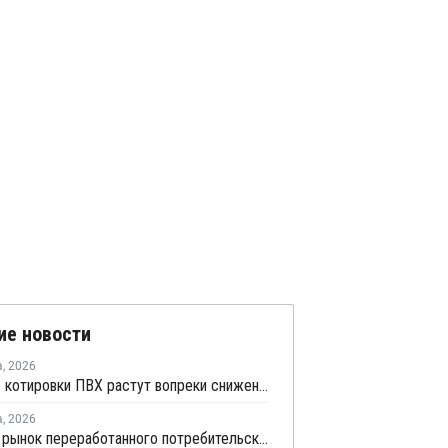
ие новости
а
,
2026
Мировые котировки ПВХ растут вопреки снижению цен в Китае
а
,
2026
Мировой рынок переработанного потребительского пластика к 2033 году вырастет в два раза