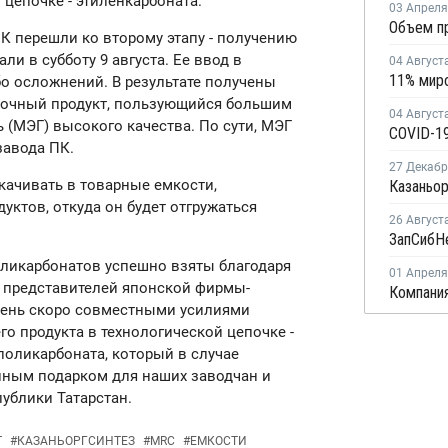
 цепочке - этиленкарбоната.
03 Апреля
К перешли ко второму этапу - получению
ли в субботу 9 августа. Ее ввод в
04 Август
бо осложнений. В результате получены
бочный продукт, пользующийся большим
04 Август
 (МЭГ) высокого качества. По сути, МЭГ
COVID-19
завода ПК.
27 Декаб
ткачивать в товарные емкости,
уктов, откуда он будет отгружаться
26 Август
оликарбонатов успешно взяты благодаря
01 Апреля
 представителей японской фирмы-
Очень скоро совместными усилиями
о продукта в технологической цепочке -
 поликарбоната, который в случае
пным подарком для наших заводчан и
публики Татарстан.
Т
#
КАЗАНЬОРГСИНТЕЗ
#
MRC
#
ЕМКОСТИ