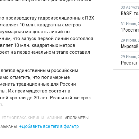
03 Август
 по производству гидроизоляционных ПВХ
31 Июля
,
авляет 10 млн. квадратных метров
 суммарная мощность линий по
ним, что запуск первой линии состоялся
29 Июля
,
авляет 10 млн. квадратных метров
оект на первоначальном этапе составил
29 Июля
,
ляется единственным российским
имо отметить, что полимерные
менить традиционные для России
лы. Их преимущество состоит в
ной кровли до 30 лет. Реальный же срок
т.
#
ПЕНОПЛЭКС-КИРИШИ
#
ЛИНИЯ
#
ПОЛИМЕРЫ
+Добавить все теги в фильтр
ЕМБРАНЫ