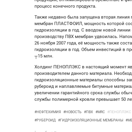
процесс конечного продукта.
Также недавно была запущена вторая линия
мембран ПЛАСТФОИЛ, мощность которой сост
гидроизоляции в год. С вводом новой линии
производству ПВХ мембран удвоилась. Напом
26 ноября 2007 года, её мощность также сост
гидроизоляции в год. Объем инвестиций в пр
┬15 млн.
Холдинг ПЕНОПЛЭКС в настоящий момент яв
производителем данного материала. Необход
гидроизоляционные материалы способны за
рубероид и наплавляемые битумные материа
увеличении гарантийного срока службы обыч
службы полимерной кровли превышает 50 ле
#
НЕФТЕХИМИЯ
#
НОВОСТЬ
#
ПВХ
#
MRC
#
ПЕНОПЛЭКС
#
РУБЕРОИД
#
ГИДРОИЗОЛЯЦИОННЫЕ МЕМБРАНЫ
#
М