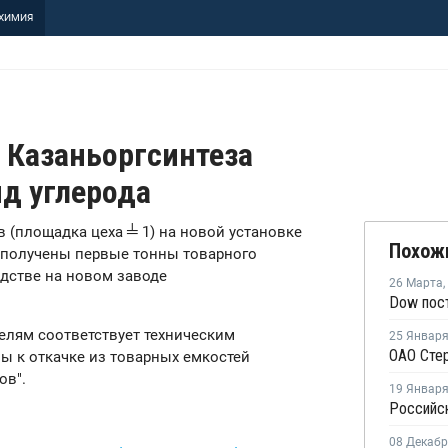
ХИМИЯ
 Казаньоргсинтеза
д углерода
ов (площадка цеха ╧ 1) на новой установке
Похож
 получены первые тонны товарного
одстве на новом заводе
26 Марта
,
елям соответствует техническим
25 Январ
ы к откачке из товарных емкостей
ов".
19 Январ
08 Декаб