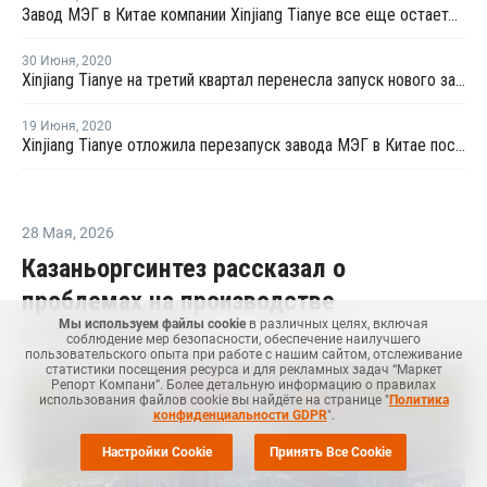
Завод МЭГ в Китае компании Xinjiang Tianye все еще остается закрытым в июле
30 Июня
,
2020
Xinjiang Tianye на третий квартал перенесла запуск нового завода МЭГ в Китае
19 Июня
,
2020
Xinjiang Tianye отложила перезапуск завода МЭГ в Китае после профилактики
28 Мая
,
2026
Казаньоргсинтез рассказал о
проблемах на производстве
Мы используем файлы cookie
в различных целях, включая
поликарбоната
соблюдение мер безопасности, обеспечение наилучшего
пользовательского опыта при работе с нашим сайтом, отслеживание
статистики посещения ресурса и для рекламных задач “Маркет
Репорт Компани”. Более детальную информацию о правилах
использования файлов cookie вы найдёте на странице "
Политика
конфиденциальности GDPR
".
Настройки Cookie
Принять Все Cookie