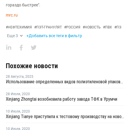
гораздо быстрее".
mrc.ru
#
НЕФТЕХИМИЯ
#
ПЭТ-ГРАНУЛЯТ
#
РОССИЯ
#
НОВОСТЬ
#
ПВХ
#
ПЭ
Еще
3
+Добавить все теги в фильтр
Похожие новости
28 Августа
,
2025
Использование определенных видов полиэтиленовой упаковки запретят в Хабаровском крае
28 Июля
,
2020
Xinjiang Zhongtai возобновила работу завода ТФК в Урумчи
10 Июля
,
2020
Xinjiang Tianye приступила к тестовому производству на новом заводе МЭГ в Китае
10 Июля
,
2020