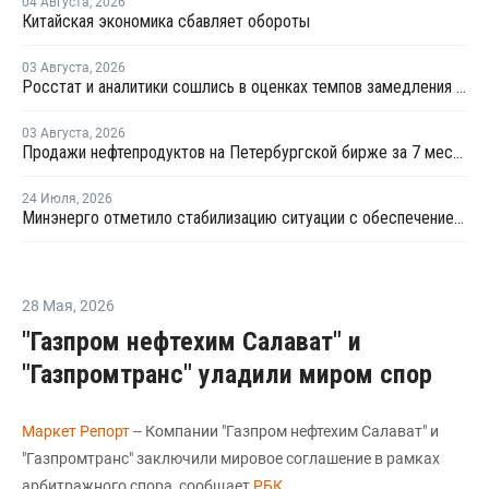
04 Августа
,
2026
Китайская экономика сбавляет обороты
03 Августа
,
2026
Росстат и аналитики сошлись в оценках темпов замедления экономики
03 Августа
,
2026
Продажи нефтепродуктов на Петербургской бирже за 7 месяцев снизились на 11,2%, в июле – на 35,6%
24 Июля
,
2026
Минэнерго отметило стабилизацию ситуации с обеспечением топливом в ряде регионов
28 Мая
,
2026
"Газпром нефтехим Салават" и
"Газпромтранс" уладили миром спор
Маркет Репорт
-- Компании "Газпром нефтехим Салават" и
"Газпромтранс" заключили мировое соглашение в рамках
арбитражного спора, сообщает
РБК
.