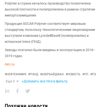
Polymer в стране началось производство полиэтилена
высокой плотности и полипропилена в рамках стратегии
импортозамещения.
Продукция SOCAR Polymer соответствует мировым
стандартам, поскольку технологическими лицензиарами
выступили компании LyondellBasell (полипропилен) и
испанская Ineos (ПНД).
Заводы поэтапно были введены в эксплуатацию в 2018–
2019 годах.
mrc.ru
#
НЕФТЕХИМИЯ
#
ПЭНД
#
АЗЕРБАЙДЖАН
#
НОВОСТЬ
#
ПП
#
ПЭ
Еще
3
+Добавить все теги в фильтр
Похожие новости