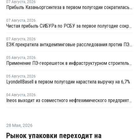
07 Августа
,
2026
Прибыль Казаньоргсинтеза в первом полугодии сократилась более чем в 2 раза
07 Августа
,
2026
Чистая прибыль СИБУРа по РСБУ за первое полугодие сократилась в 3,6 раза
07 Августа
,
2026
ЕЭК прекратила антидемпинговые расследования против ПЭ и ПП из Азербайджана и Туркменистана
05 Августа
,
2026
Применение ПЭ-георешеток в инфраструктурном строительстве позволяет сократить расход щебня на 30%
05 Августа
,
2026
LyondellBasell в первом полугодии нарастила выручку на 6,7%
04 Августа
,
2026
Ineos выходит из совместного нефтехимического предприятия с Sinopec
28 Мая
,
2026
Рынок упаковки переходит на