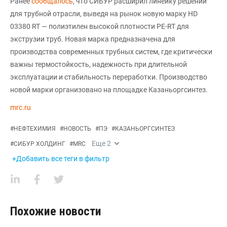
Ранее
сообщалось
, что СИБУР расширил линейку решений
для трубной отрасли, выведя на рынок новую марку HD
03380 RT — полиэтилен высокой плотности PE-RT для
экструзии труб. Новая марка предназначена для
производства современных трубных систем, где критически
важны термостойкость, надежность при длительной
эксплуатации и стабильность переработки. Производство
новой марки организовано на площадке Казаньоргсинтез.
mrc.ru
#
НЕФТЕХИМИЯ
#
НОВОСТЬ
#
ПЭ
#
КАЗАНЬОРГСИНТЕЗ
Еще
2
#
СИБУР ХОЛДИНГ
#
MRC
+Добавить все теги в фильтр
Похожие новости