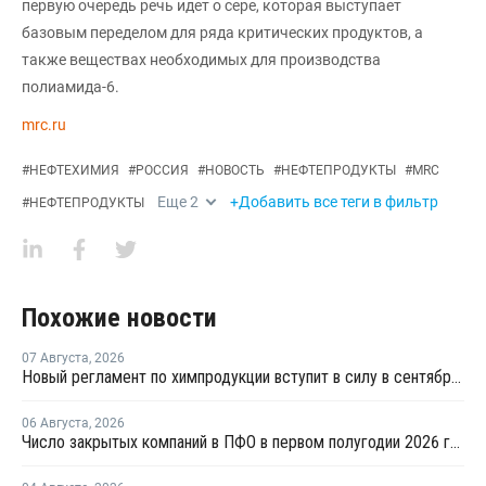
первую очередь речь идет о сере, которая выступает
базовым переделом для ряда критических продуктов, а
также веществах необходимых для производства
полиамида-6.
mrc.ru
#
НЕФТЕХИМИЯ
#
РОССИЯ
#
НОВОСТЬ
#
НЕФТЕПРОДУКТЫ
#
MRC
Еще
2
+Добавить все теги в фильтр
#
НЕФТЕПРОДУКТЫ
Похожие новости
07 Августа
,
2026
Новый регламент по химпродукции вступит в силу в сентябре 2027 года
06 Августа
,
2026
Число закрытых компаний в ПФО в первом полугодии 2026 года вдвое превысило число новых