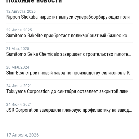
12 Августа
,
2025
Nippon Shokubai нарастит выпуск суперабсорбирующих полимеров
22 Июля
,
2025
Sumitomo Bakelite приобретает поликарбонатный бизнес компании AGC
21 Мая
,
2025
Sumitomo Seika Chemicals завершает строительство пилотного завода по производству сверхабсорбирующих полимеров в Японии
20 Мая
,
2024
Shin-Etsu строит новый завод по производству силиконов в Китае
24 Июня
,
2021
Tokuyama Corporation до сентября оставляет закрытой линию ЭДХ № 2 в Токуяме
24 Июня
,
2021
JSR Corporation завершила плановую профилактику на заводе этилен-пропиленового каучука в Касиме
17 Апреля
,
2026