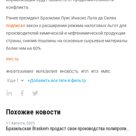
конфликта.
Ранее президент Бразилии Луис Инасио Лула да Силва
подписал
закон о расширении режима налоговых льгот для
производителей химической и нефтехимической продукции
страны, снизив пошлины на основные сырьевые материалы
более чем на 60%.
mrc.ru
#
НЕФТЕХИМИЯ
#
БРАЗИЛИЯ
#
НОВОСТЬ
#
ПП
#
ПЭ
#
MRC
Еще
1
+Добавить все теги в фильтр
Похожие новости
11 Августа
,
2025
Бразильская Braskem продаст свои производства полипропилена в США