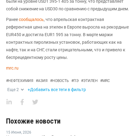
были на уровне USD1 395-1 405 за тонну, что представляет
собой снижение на USD30 по сравнению с предыдущим днем.
Ранее
сообщалось
, что апрельская контрактная
референтная цена на этилен в Европе выросла на рекордные
EUR450 и достигла EUR1 595 за тонну. В марте маржи
контрактных пиролизных установок, работающих как на
нафте, так и на СНГ, стали отрицательными, что и привело к
беспрецедентному росту цены.
mrc.ru
#
НЕФТЕХИМИЯ
#
АЗИЯ
#
НОВОСТЬ
#
ПЭ
#
ЭТИЛЕН
#
MRC
Еще
2
+Добавить все теги в фильтр
Похожие новости
15 Июня
,
2026