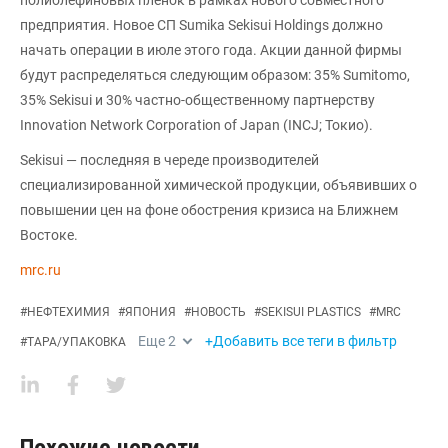
предприятия. Новое СП Sumika Sekisui Holdings должно
начать операции в июле этого года. Акции данной фирмы
будут распределяться следующим образом: 35% Sumitomo,
35% Sekisui и 30% частно-общественному партнерству
Innovation Network Corporation of Japan (INCJ; Токио).
Sekisui — последняя в череде производителей
специализированной химической продукции, объявивших о
повышении цен на фоне обострения кризиса на Ближнем
Востоке.
mrc.ru
#
НЕФТЕХИМИЯ
#
ЯПОНИЯ
#
НОВОСТЬ
#
SEKISUI PLASTICS
#
MRC
Еще
2
+Добавить все теги в фильтр
#
ТАРА/УПАКОВКА
Похожие новости