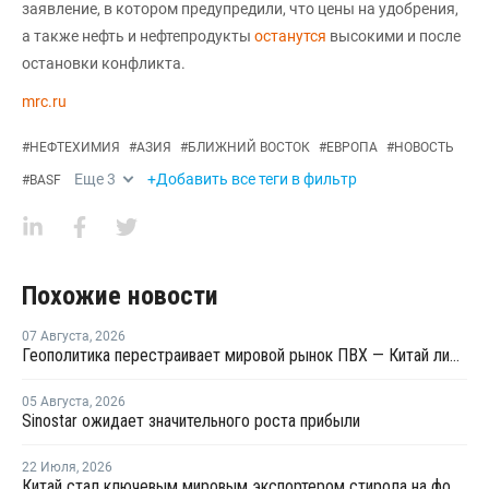
заявление, в котором предупредили, что цены на удобрения,
а также нефть и нефтепродукты
останутся
высокими и после
остановки конфликта.
mrc.ru
#
НЕФТЕХИМИЯ
#
АЗИЯ
#
БЛИЖНИЙ ВОСТОК
#
ЕВРОПА
#
НОВОСТЬ
Еще
3
+Добавить все теги в фильтр
#
BASF
Похожие новости
07 Августа
,
2026
Геополитика перестраивает мировой рынок ПВХ — Китай лидирует в экспорте
05 Августа
,
2026
Sinostar ожидает значительного роста прибыли
22 Июля
,
2026
Китай стал ключевым мировым экспортером стирола на фоне кризиса на Ближнем Востоке