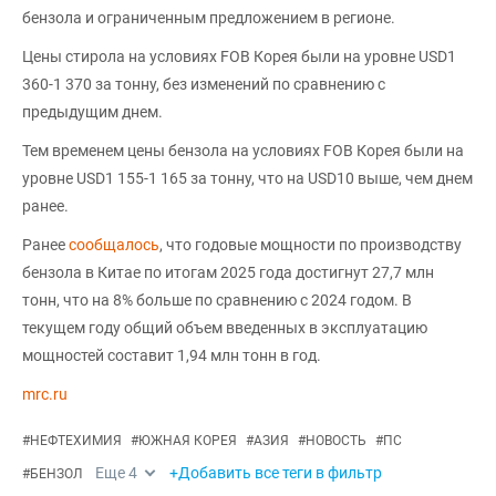
бензола и ограниченным предложением в регионе.
Цены стирола на условиях FOB Корея были на уровне USD1
360-1 370 за тонну, без изменений по сравнению с
предыдущим днем.
Тем временем цены бензола на условиях FOB Корея были на
уровне USD1 155-1 165 за тонну, что на USD10 выше, чем днем
ранее.
Ранее
сообщалось
, что годовые мощности по производству
бензола в Китае по итогам 2025 года достигнут 27,7 млн
тонн, что на 8% больше по сравнению с 2024 годом. В
текущем году общий объем введенных в эксплуатацию
мощностей составит 1,94 млн тонн в год.
mrc.ru
#
НЕФТЕХИМИЯ
#
ЮЖНАЯ КОРЕЯ
#
АЗИЯ
#
НОВОСТЬ
#
ПС
Еще
4
+Добавить все теги в фильтр
#
БЕНЗОЛ