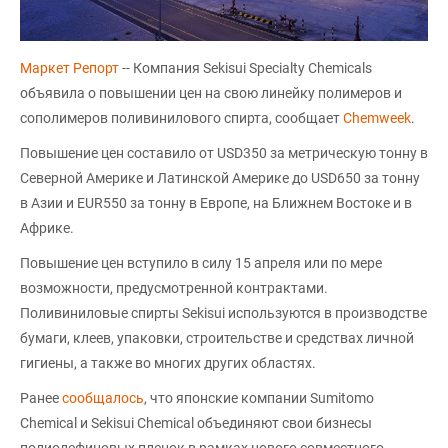
Маркет Репорт
-- Компания Sekisui Specialty Chemicals
объявила о повышении цен на свою линейку полимеров и
сополимеров поливинилового спирта, сообщает
Chemweek
.
Повышение цен составило от USD350 за метрическую тонну в
Северной Америке и Латинской Америке до USD650 за тонну
в Азии и EUR550 за тонну в Европе, на Ближнем Востоке и в
Африке.
Повышение цен вступило в силу 15 апреля или по мере
возможности, предусмотренной контрактами.
Поливиниловые спирты Sekisui используются в производстве
бумаги, клеев, упаковки, строительстве и средствах личной
гигиены, а также во многих других областях.
Ранее
сообщалось
, что японские компании Sumitomo
Chemical и Sekisui Chemical объединяют свои бизнесы
полиолефиновых пленок в рамках нового совместного