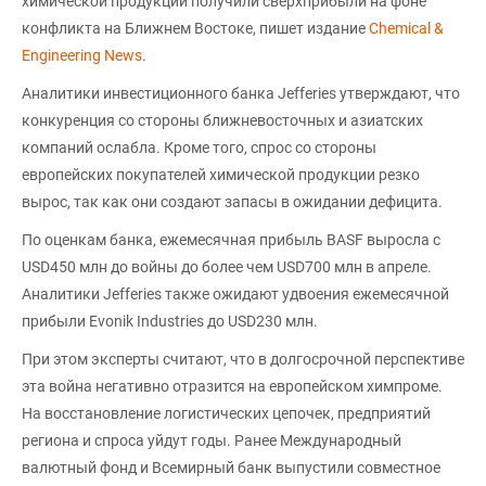
химической продукции получили сверхприбыли на фоне
конфликта на Ближнем Востоке, пишет издание
Chemical &
Engineering News
.
Аналитики инвестиционного банка Jefferies утверждают, что
конкуренция со стороны ближневосточных и азиатских
компаний ослабла. Кроме того, спрос со стороны
европейских покупателей химической продукции резко
вырос, так как они создают запасы в ожидании дефицита.
По оценкам банка, ежемесячная прибыль BASF выросла с
USD450 млн до войны до более чем USD700 млн в апреле.
Аналитики Jefferies также ожидают удвоения ежемесячной
прибыли Evonik Industries до USD230 млн.
При этом эксперты считают, что в долгосрочной перспективе
эта война негативно отразится на европейском химпроме.
На восстановление логистических цепочек, предприятий
региона и спроса уйдут годы. Ранее Международный
валютный фонд и Всемирный банк выпустили совместное