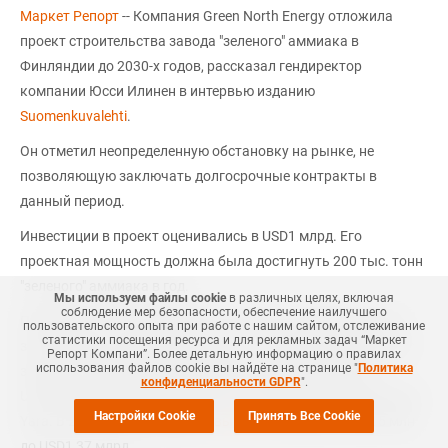
Маркет Репорт
-- Компания Green North Energy отложила
проект строительства завода "зеленого" аммиака в
Финляндии до 2030-х годов, рассказал гендиректор
компании Юсси Илинен в интервью изданию
Suomenkuvalehti
.
Он отметил неопределенную обстановку на рынке, не
позволяющую заключать долгосрочные контракты в
данный период.
Инвестиции в проект оценивались в USD1 млрд. Его
проектная мощность должна была достигнуть 200 тыс. тонн
"зеленого" аммиака в год.
Мы используем файлы cookie
в различных целях, включая
соблюдение мер безопасности, обеспечение наилучшего
Предприятие планировалось построить в промышленной
пользовательского опыта при работе с нашим сайтом, отслеживание
статистики посещения ресурса и для рекламных задач “Маркет
зоне Луолала в Наантали, в 70 км от крупнейшего финского
Репорт Компани”. Более детальную информацию о правилах
использования файлов cookie вы найдёте на странице "
Политика
завода по производству минеральных удобрений Yara
конфиденциальности GDPR
".
Uusikaupunki. Завод принадлежит норвежской химкомпании
Настройки Cookie
Принять Все Cookie
Yara. В 2025 году ее прибыль
выросла
в 90 раз, с USD15 млн
до USD1,37 млрд.