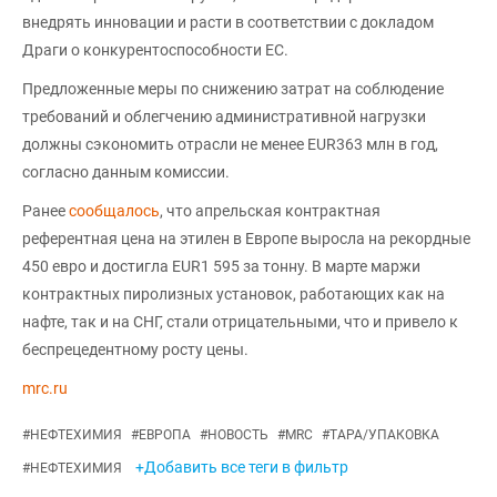
внедрять инновации и расти в соответствии с докладом
Драги о конкурентоспособности ЕС.
Предложенные меры по снижению затрат на соблюдение
требований и облегчению административной нагрузки
должны сэкономить отрасли не менее EUR363 млн в год,
согласно данным комиссии.
Ранее
сообщалось
, что апрельская контрактная
референтная цена на этилен в Европе выросла на рекордные
450 евро и достигла EUR1 595 за тонну. В марте маржи
контрактных пиролизных установок, работающих как на
нафте, так и на СНГ, стали отрицательными, что и привело к
беспрецедентному росту цены.
mrc.ru
#
НЕФТЕХИМИЯ
#
ЕВРОПА
#
НОВОСТЬ
#
MRC
#
ТАРА/УПАКОВКА
+Добавить все теги в фильтр
#
НЕФТЕХИМИЯ