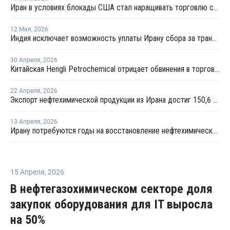
Иран в условиях блокады США стал наращивать торговлю с Китаем по железной дороге
12 Мая
,
2026
Индия исключает возможность уплаты Ирану сбора за транзит нефти и газа через Ормузский пролив
30 Апреля
,
2026
Китайская Hengli Petrochemical отрицает обвинения в торговых сделках с Ираном
22 Апреля
,
2026
Экспорт нефтехимической продукции из Ирана достиг 150,6 млрд долларов
13 Апреля
,
2026
Ирану потребуются годы на восстановление нефтехимического комплекса "Джам"
15 Апреля
,
2026
В нефтегазохимическом секторе доля
закупок оборудования для IT выросла
на 50%