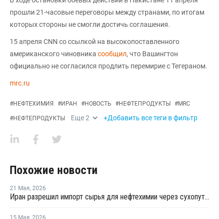
прошли 21-часовые переговоры между странами, по итогам
которых стороны не смогли достичь соглашения.
15 апреля CNN со ссылкой на высокопоставленного
американского чиновника
сообщил
, что Вашингтон
официально не согласился продлить перемирие с Тегераном.
mrc.ru
#
НЕФТЕХИМИЯ
#
ИРАН
#
НОВОСТЬ
#
НЕФТЕПРОДУКТЫ
#
MRC
Еще
2
+Добавить все теги в фильтр
#
НЕФТЕПРОДУКТЫ
Похожие новости
21 Мая
,
2026
Иран разрешил импорт сырья для нефтехимии через сухопутные границы
15 Мая
,
2026