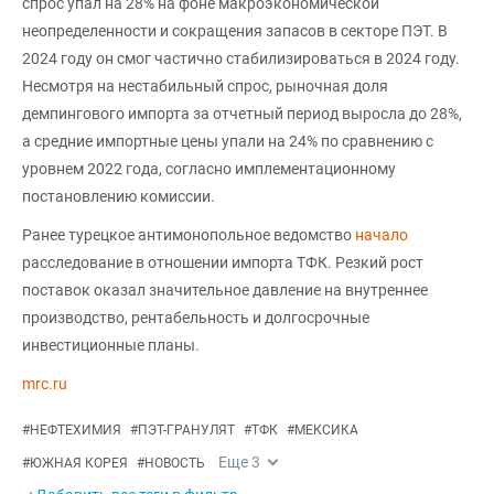
спрос упал на 28% на фоне макроэкономической
неопределенности и сокращения запасов в секторе ПЭТ. В
2024 году он смог частично стабилизироваться в 2024 году.
Несмотря на нестабильный спрос, рыночная доля
демпингового импорта за отчетный период выросла до 28%,
а средние импортные цены упали на 24% по сравнению с
уровнем 2022 года, согласно имплементационному
постановлению комиссии.
Ранее турецкое антимонопольное ведомство
начало
расследование в отношении импорта ТФК. Резкий рост
поставок оказал значительное давление на внутреннее
производство, рентабельность и долгосрочные
инвестиционные планы.
mrc.ru
#
НЕФТЕХИМИЯ
#
ПЭТ-ГРАНУЛЯТ
#
ТФК
#
МЕКСИКА
Еще
3
#
ЮЖНАЯ КОРЕЯ
#
НОВОСТЬ