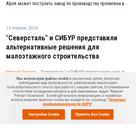
Alpek может построить завод по производству пропилена в Мексике
15 Апреля
,
2026
"Северсталь" и СИБУР представили
альтернативные решения для
малоэтажного строительства
Маркет Репорт
-- "Северсталь" и СИБУР представили новые
Мы используем файлы cookie
в различных целях, включая
технологические решения для малоэтажного строительства,
соблюдение мер безопасности, обеспечение наилучшего
которые позволяют ускорить возведение частных домов и
пользовательского опыта при работе с нашим сайтом, отслеживание
статистики посещения ресурса и для рекламных задач “Маркет
повысить качество строительства, сообщает
Rcmm.ru
.
Репорт Компани”. Более детальную информацию о правилах
использования файлов cookie вы найдёте на странице "
Политика
конфиденциальности GDPR
".
Дефицит рабочей силы и рост стоимости строительных
материалов вызывают необходимость рассматривать
Настройки Cookie
Принять Все Cookie
альтернативные возможности строительства. Эти вопросы
обсудили в рамках II Всероссийской конференции по
модульным технологиям и малоэтажному строительству