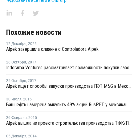
+Добавить все теги в фильтр
Похожие новости
12 Декабря
,
2025
Alpek завершила слияние с Controladora Alpek
26 Октября
,
2017
Indorama Ventures рассматривает возможность покупки завода ПЭТ M&G в США
25 Октября
,
2017
Alpek ищет способы запуска производства ПЭТ M&G в Мексике
30 Июля
,
2015
Башнефть намерена выкупить 49% акций RusPET у мексиканской Grupo Petrotemex
26 Февраля
,
2015
Alpek вышла из проекта строительства производства ТФК/ПЭТ с ОНК
05 Декабря
,
2014