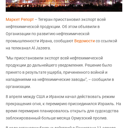
Маркет Репорт
-- Тегеран приостановил экспорт всей
нефтехимической продукции. Об этом объявили в
Организации по развитию нефтехимической
промышленности Ирана, сообщают
Ведомости
со ссылкой
на телеканал Al Jazeera.
"Мы приостановили экспорт всей нефтехимической
продукции до дальнейшего уведомления. Решение было
принято в результате ущерба, причиненного войной и
нападениями на нефтехимические заводы", – сообщили в
организации.
8 апреля между США и Ираном начал действовать режим
прекращения огня, к перемирию присоединился Израиль. На
время перемирия планировалось открыть для судоходства
заблокированный больше месяца Ормузский пролив.
В ходе остановки боевых действий в Пакистане 11 апреля