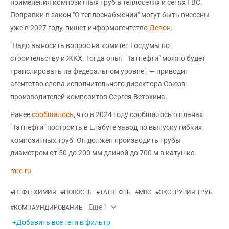
применения композитных труб в теплосетях и сетях ГВС.
Поправки в закон "О теплоснабжении" могут быть внесены
уже в 2027 году, пишет информагентство
Девон
.
"Надо выносить вопрос на комитет Госдумы по
строительству и ЖКХ. Тогда опыт "Татнефти" можно будет
транслировать на федеральном уровне", — приводит
агентство слова исполнительного директора Союза
производителей композитов Сергея Ветохина.
Ранее
сообщалось
, что в 2024 году сообщалось о планах
"Татнефти" построить в Елабуге завод по выпуску гибких
композитных труб. Он должен производить трубы
диаметром от 50 до 200 мм длиной до 700 м в катушке.
mrc.ru
#
НЕФТЕХИМИЯ
#
НОВОСТЬ
#
ТАТНЕФТЬ
#
MRC
#
ЭКСТРУЗИЯ ТРУБ
Еще
1
#
КОМПАУНДИРОВАНИЕ
+Добавить все теги в фильтр