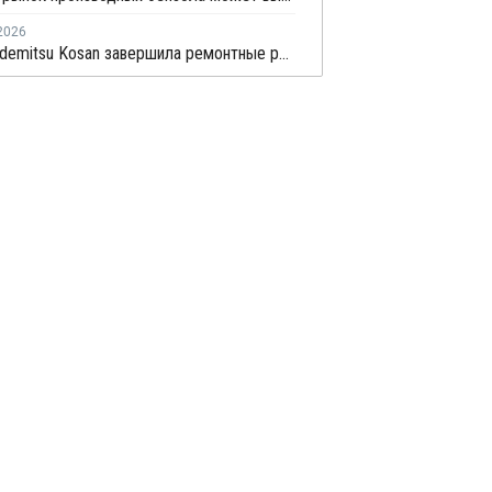
2026
"Дочка" Idemitsu Kosan завершила ремонтные работы производства ПС в Пасир-Гуданге