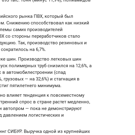
— 893 тыс. тонн (минус 11,9%), полиамидов
сийского рынка ПВХ, который был
4-м. Снижению способствовал как низкий
облемы самих производителей
Х со стороны переработчиков стало
дукцию. Так, производство резиновых и
сократилось на 6,7%.
ке шин. Производство легковых шин
пуск полимерных труб снизился на 12,6%, а
с в автомобилестроении (спад
 грузовых — на 32,6%) и стагнация в
остиг пятилетнего минимума.
но влияет тенденция к повсеместному
тренний спрос в стране растет медленно,
 и автопром — пока не демонстрируют
од давлением логистических и
нг СИБУР. Выручка одной из крупнейших