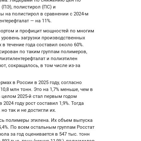
ума. Лидерами по снижению цен по
(ПЭ), полистирол (ПС) и
ы на полистирол в сравнении с 2024-м
ентерефталат — на 11%.
портом и профицит мощностей по многим
 уровень загрузки производственных
в течение года составил около 60%.
ксирован по таким группам полимеров,
лиэтилентерефталат и полиэтилен
от, сокращалось, в том числе из-за
мах в России в 2025 году, согласно
0,8 млн тонн. Это на 1,7% меньше, чем в
 В целом 2025-й стал первым годом
 2024 году рост составил 1,9%. Тогда
но так и не достигли их.
сь полимеры этилена. Их объем выпуска
 5,4%. По всем остальным группам Росстат
ла за год оценивается в 547 тыс. тонн