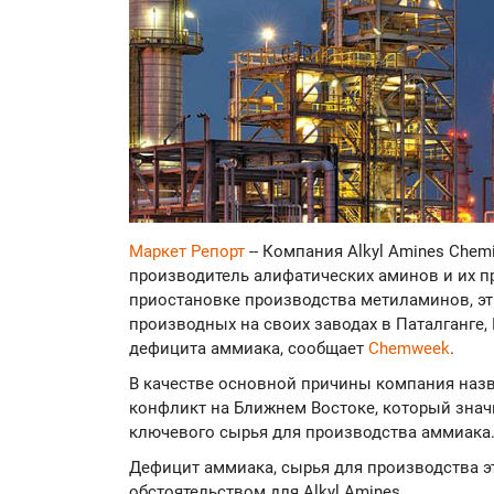
Маркет Репорт
-- Компания Alkyl Amines Chem
производитель алифатических аминов и их п
приостановке производства метиламинов, э
производных на своих заводах в Паталганге,
дефицита аммиака, сообщает
Chemweek
.
В качестве основной причины компания наз
конфликт на Ближнем Востоке, который знач
ключевого сырья для производства аммиака
Дефицит аммиака, сырья для производства э
обстоятельством для Alkyl Amines.