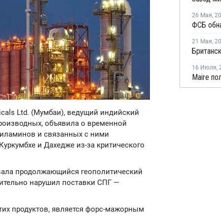
26 Мая
,
2
21 Мая
,
2
16 Июля
,
icals Ltd. (Мумбаи), ведущий индийский
роизводных, объявила о временной
тиламинов и связанных с ними
 Куркумбхе и Дахедже из-за критического
вала продолжающийся геополитический
ительно нарушил поставки СПГ —
.
тих продуктов, является форс-мажорным