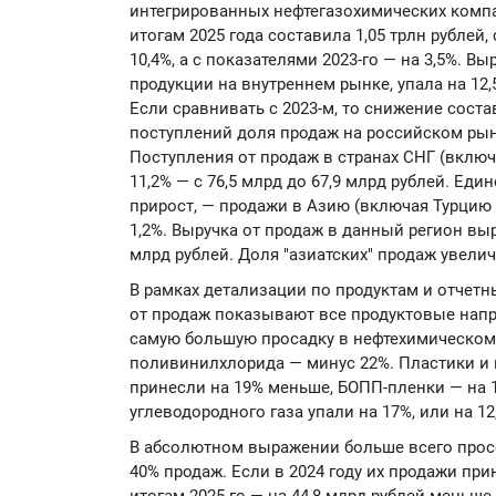
интегрированных нефтегазохимических компа
итогам 2025 года составила 1,05 трлн рублей
10,4%, а с показателями 2023-го — на 3,5%. В
продукции на внутреннем рынке, упала на 12,5
Если сравнивать с 2023-м, то снижение сост
поступлений доля продаж на российском рынк
Поступления от продаж в странах СНГ (включ
11,2% — с 76,5 млрд до 67,9 млрд рублей. Ед
прирост, — продажи в Азию (включая Турцию 
1,2%. Выручка от продаж в данный регион выро
млрд рублей. Доля "азиатских" продаж увеличи
В рамках детализации по продуктам и отчет
от продаж показывают все продуктовые нап
самую большую просадку в нефтехимическом
поливинилхлорида — минус 22%. Пластики и 
принесли на 19% меньше, БОПП-пленки — на
углеводородного газа упали на 17%, или на 12,
В абсолютном выражении больше всего прос
40% продаж. Если в 2024 году их продажи при