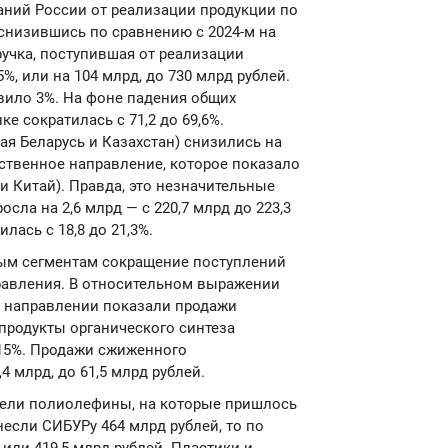
ний России от реализации продукции по
, снизившись по сравнению с 2024-м на
ыручка, поступившая от реализации
%, или на 104 млрд, до 730 млрд рублей.
авило 3%. На фоне падения общих
е сократилась с 71,2 до 69,6%.
ая Беларусь и Казахстан) снизились на
инственное направление, которое показало
и Китай). Правда, это незначительные
сла на 2,6 млрд — с 220,7 млрд до 223,3
лась с 18,8 до 21,3%.
ным сегментам сокращение поступлений
равления. В относительном выражении
 направлении показали продажи
продукты органического синтеза
 15%. Продажи сжиженного
4 млрд, до 61,5 млрд рублей.
ели полиолефины, на которые пришлось
несли СИБУРу 464 млрд рублей, то по