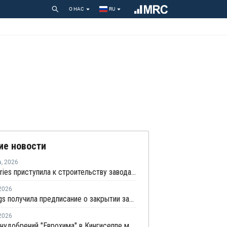
О НАС
RU
ие новости
а
,
2026
CF Industries приступила к строительству завода "чистого" аммиака за USD4 миллиарда
2026
Aarti Drugs получила предписание о закрытии завода по производству аминов из-за нарушений нормативных требований
2026
Завод минудобрений "Еврохима" в Кингисеппе могут запустить в третьем квартале 2026 года