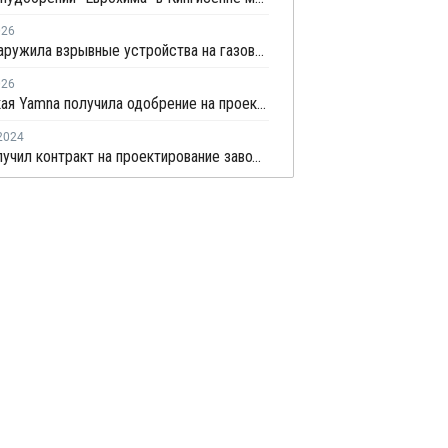
026
ФСБ обнаружила взрывные устройства на газовозе из-под аммиака в Усть-Луге
026
Британская Yamna получила одобрение на проект по производству "зеленого" аммиака в Индии
2024
Maire получил контракт на проектирование завода "зеленого" аммиака в Индии