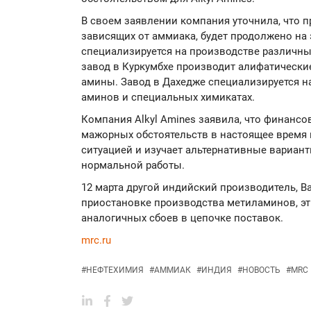
В своем заявлении компания уточнила, что п
зависящих от аммиака, будет продолжено на э
специализируется на производстве различны
завод в Куркумбхе производит алифатически
амины. Завод в Дахедже специализируется н
аминов и специальных химикатах.
Компания Alkyl Amines заявила, что финанс
мажорных обстоятельств в настоящее время 
ситуацией и изучает альтернативные вариан
нормальной работы.
12 марта другой индийский производитель, Bal
приостановке производства метиламинов, эт
аналогичных сбоев в цепочке поставок.
mrc.ru
#
НЕФТЕХИМИЯ
#
АММИАК
#
ИНДИЯ
#
НОВОСТЬ
#
MRC