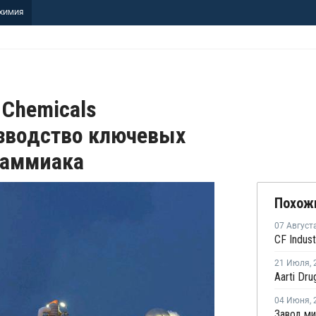
ХИМИЯ
 Chemicals
зводство ключевых
 аммиака
Похож
07 Август
21 Июля
,
04 Июня
,