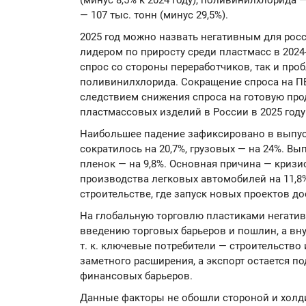
(минус 8,5% к 2024 году), поливинилхлорида 
— 107 тыс. тонн (минус 29,5%).
2025 год можно назвать негативным для рос
лидером по приросту среди пластмасс в 202
спрос со стороны переработчиков, так и пр
поливинилхлорида. Сокращение спроса на ПВ
следствием снижения спроса на готовую про
пластмассовых изделий в России в 2025 году 
Наибольшее падение зафиксировано в выпус
сократилось на 20,7%, грузовых — на 24%. Вы
пленок — на 9,8%. Основная причина — кризи
производства легковых автомобилей на 11,8%,
строительстве, где запуск новых проектов д
На глобальную торговлю пластиками негатив
введению торговых барьеров и пошлин, а вну
т. к. ключевые потребители — строительство
заметного расширения, а экспорт остается п
финансовых барьеров.
Данные факторы не обошли стороной и холди