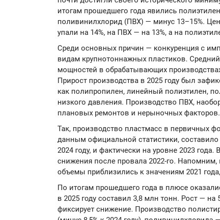
почти достигли своего исторического миним
итогам прошедшего года явились полиэтилен 
поливинилхлорид (ПВХ) — минус 13–15%. Цен
упали на 14%, на ПВХ — на 13%, а на полиэтил
Среди основных причин — конкуренция с им
видам крупнотоннажных пластиков. Средний
мощностей в обрабатывающих производствах 
Прирост производства в 2025 году был зафи
как полипропилен, линейный полиэтилен, по
низкого давления. Производство ПВХ, наобор
плановых ремонтов и нерыночных факторов.
Так, производство пластмасс в первичных фор
данным официальной статистики, составило 1
2024 году, и фактически на уровне 2023 года.
снижения после провала 2022-го. Напомним, в
объемы приблизились к значениям 2021 года, 
По итогам прошедшего года в плюсе оказали
в 2025 году составил 3,8 млн тонн. Рост — на
фиксирует снижение. Производство полистиро