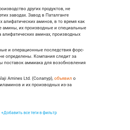
роизводство других продуктов, не
тих заводах. Завод в Паталганге
х алифатических аминов, в то время как
е амины, их производные и специальные
а алифатических аминах, производных
овые и операционные последствия форс-
не определены. Компания следит за
ты поставок аммиака для возобновления
aji Amines Ltd. (Солапур),
объявил
о
иламинов и их производных из-за
+Добавить все теги в фильтр