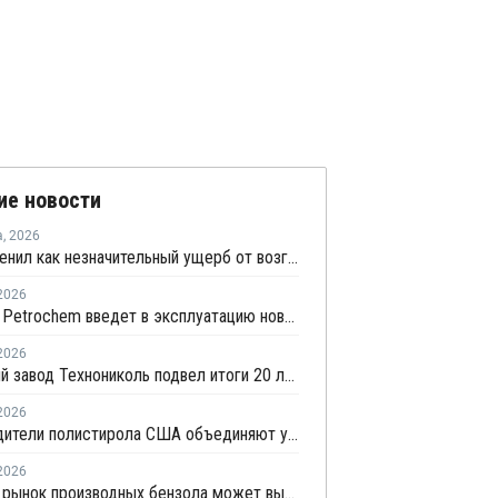
ие новости
а
,
2026
НКНХ оценил как незначительный ущерб от возгорания на линии полистирола
2026
Supreme Petrochem введет в эксплуатацию новую линию по производству полистирола
2026
Рязанский завод Технониколь подвел итоги 20 лет работы: мощности выпуска XPS превышают 1 млн куб. м в год
2026
Производители полистирола США объединяют усилия для защиты рынка от экологических ограничений
2026
Мировой рынок производных бензола может вырасти до USD69,3 млрд к 2032 году за счет спроса на стирольные полимеры