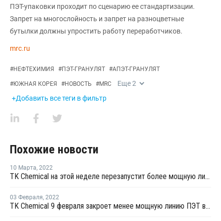
ПЭТ-упаковки проходит по сценарию ее стандартизации.
Запрет на многослойность и запрет на разноцветные
бутылки должны упростить работу переработчиков.
mrc.ru
#
НЕФТЕХИМИЯ
#
ПЭТ-ГРАНУЛЯТ
#
АПЭТ-ГРАНУЛЯТ
Еще
2
#
ЮЖНАЯ КОРЕЯ
#
НОВОСТЬ
#
MRC
+Добавить все теги в фильтр
Похожие новости
10 Марта
,
2022
TK Chemical на этой неделе перезапустит более мощную линию ПЭТ в Южной Корее после ремонта
03 Февраля
,
2022
TK Chemical 9 февраля закроет менее мощную линию ПЭТ в Южной Корее на плановый ремонт