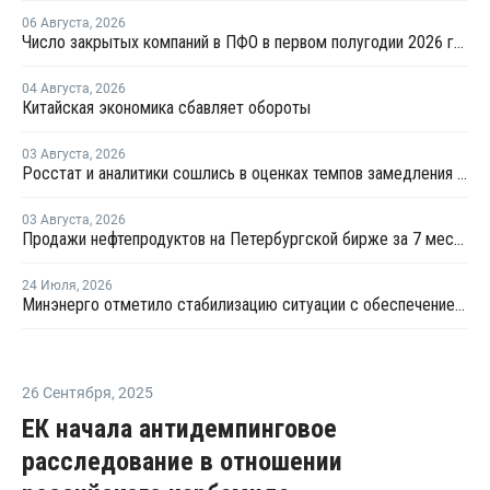
06 Августа
,
2026
Число закрытых компаний в ПФО в первом полугодии 2026 года вдвое превысило число новых
04 Августа
,
2026
Китайская экономика сбавляет обороты
03 Августа
,
2026
Росстат и аналитики сошлись в оценках темпов замедления экономики
03 Августа
,
2026
Продажи нефтепродуктов на Петербургской бирже за 7 месяцев снизились на 11,2%, в июле – на 35,6%
24 Июля
,
2026
Минэнерго отметило стабилизацию ситуации с обеспечением топливом в ряде регионов
26 Сентября
,
2025
ЕК начала антидемпинговое
расследование в отношении