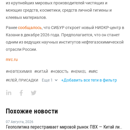
из крупнейших мировых производителей чистящих и
моющих средств, косметики, средств личной гигиены и
клеевых материалов.
Ранее
сообщалось
, что СИБУР откроет новый НИОКР-центр в
Казани в декабре 2026 года. Предполагается, что он станет
одним из ведущих научных институтов нефтегазохимической
отрасли России.
mrc.ru
#
НЕФТЕХИМИЯ
#
КИТАЙ
#
НОВОСТЬ
#
HENKEL
#
MRC
Еще
1
+Добавить все теги в фильтр
#
КЛЕЙ, ПРИСАДКИ
Похожие новости
07 Августа
,
2026
Геополитика перестраивает мировой рынок ПВХ — Китай лидирует в экспорте