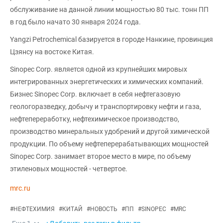
обслуживание на данной линии мощностью 80 тыс. тонн ПП
в год было начато 30 января 2024 года.
Yangzi Petrochemical базируется в городе Нанкине, провинция
Цзянсу на востоке Китая.
Sinopec Corp. является одной из крупнейших мировых
интегрированных энергетических и химических компаний.
Бизнес Sinopec Corp. включает в себя нефтегазовую
геологоразведку, добычу и транспортировку нефти и газа,
нефтепереработку, нефтехимическое производство,
производство минеральных удобрений и другой химической
продукции. По объему нефтеперерабатывающих мощностей
Sinopec Corp. занимает второе место в мире, по объему
этиленовых мощностей - четвертое.
mrc.ru
#
НЕФТЕХИМИЯ
#
КИТАЙ
#
НОВОСТЬ
#
ПП
#
SINOPEC
#
MRC