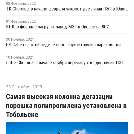
02 Февраля
,
2022
TK Chemical в начале февраля закроет две линии ПЭТ в Южной Корее на плановый ремонт
01 Февраля
,
2022
KPIC в феврале загрузит завод МЭГ в Онсане на 80%
30 Ноября
,
2021
GS Caltex на этой неделе перезапустит линию параксилола № 1 в Йосу после планового ремонта
10 Ноября
,
2021
Lotte Chemical в начале ноября перезапустит две линии ПЭТ в Ульсане после планового ремонта
26 Сентября
,
2025
Самая высокая колонна дегазации
порошка полипропилена установлена в
Тобольске