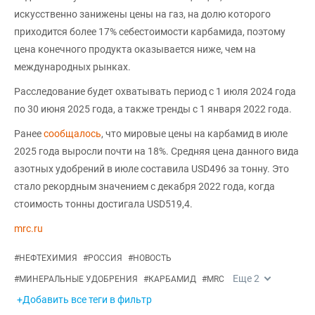
искусственно занижены цены на газ, на долю которого
приходится более 17% себестоимости карбамида, поэтому
цена конечного продукта оказывается ниже, чем на
международных рынках.
Расследование будет охватывать период с 1 июля 2024 года
по 30 июня 2025 года, а также тренды с 1 января 2022 года.
Ранее
сообщалось
, что мировые цены на карбамид в июле
2025 года выросли почти на 18%. Средняя цена данного вида
азотных удобрений в июле составила USD496 за тонну. Это
стало рекордным значением с декабря 2022 года, когда
стоимость тонны достигала USD519,4.
mrc.ru
#
НЕФТЕХИМИЯ
#
РОССИЯ
#
НОВОСТЬ
Еще
2
#
МИНЕРАЛЬНЫЕ УДОБРЕНИЯ
#
КАРБАМИД
#
MRC
+Добавить все теги в фильтр