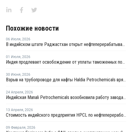
Похожие новости
06 Июля
,
2026
В индийском штате Раджастхан открыт нефтеперерабатывающий комплекс
01 Июля
,
2026
Индия продлевает освобождение от уплаты таможенных пошлин на импорт нефтехимии на фоне конфликта на Ближнем Востоке
30 Июня
,
2026
Взрыв на трубопроводе для нафты Haldia Petrochemicals вряд ли повлияет на выпуск полимеров
24 Апреля
,
2026
Индийская Manali Petrochemicals возобновила работу завода №1 после выделения правительством пропилена для фармпромышленности
13 Апреля
,
2026
Стоимость индийского предприятия HPCL по нефтепереработке и нефтехимии в Раджастане почти удвоилась
09 Февраля
,
2026