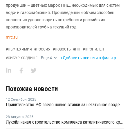
продукции – цветных марок ПНД, необходимых для систем
водо- и газоснабжения. Произведенный объем способен
полностью удовлетворить потребности российских
производителей труб на текущий год.
mrc.ru
#
НЕФТЕХИМИЯ
#
РОССИЯ
#
НОВОСТЬ
#
ПП
#
ПРОПИЛЕН
Еще
4
+Добавить все теги в фильтр
#
СИБУР ХОЛДИНГ
Похожие новости
12 Сентября
,
2025
Правительство РФ ввело новые ставки за негативное воздействие химвеществ на окружающую среду
28 Августа
,
2025
Лукойл начал строительство комплекса каталитического крекинга на Пермском НПЗ