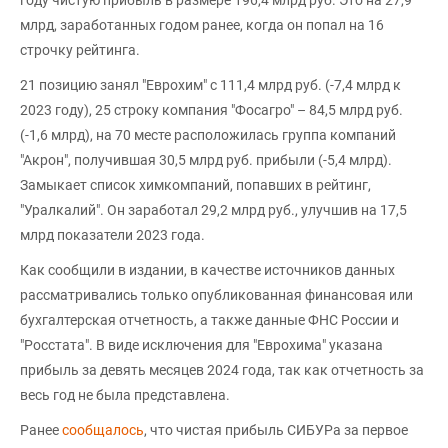
году чистую прибыль в размере 196,4 млрд руб. Это на 27,9
млрд, заработанных годом ранее, когда он попал на 16
строчку рейтинга.
21 позицию занял "Еврохим" с 111,4 млрд руб. (-7,4 млрд к
2023 году), 25 строку компания "Фосагро" – 84,5 млрд руб.
(-1,6 млрд), на 70 месте расположилась группа компаний
"Акрон", получившая 30,5 млрд руб. прибыли (-5,4 млрд).
Замыкает список химкомпаний, попавших в рейтинг,
"Уралкалий". Он заработал 29,2 млрд руб., улучшив на 17,5
млрд показатели 2023 года.
Как сообщили в издании, в качестве источников данных
рассматривались только опубликованная финансовая или
бухгалтерская отчетность, а также данные ФНС России и
"Росстата". В виде исключения для "Еврохима" указана
прибыль за девять месяцев 2024 года, так как отчетность за
весь год не была представлена.
Ранее
сообщалось
, что чистая прибыль СИБУРа за первое