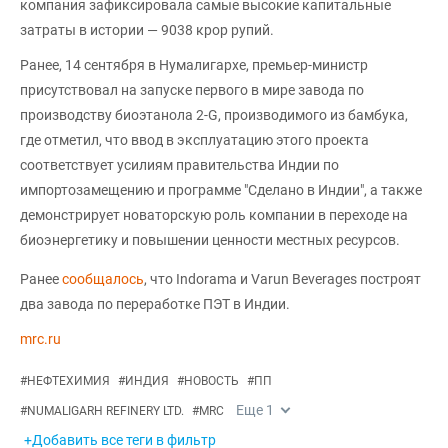
компания зафиксировала самые высокие капитальные
затраты в истории — 9038 крор рупий.
Ранее, 14 сентября в Нумалигархе, премьер-министр
присутствовал на запуске первого в мире завода по
производству биоэтанола 2-G, производимого из бамбука,
где отметил, что ввод в эксплуатацию этого проекта
соответствует усилиям правительства Индии по
импортозамещению и программе "Сделано в Индии", а также
демонстрирует новаторскую роль компании в переходе на
биоэнергетику и повышении ценности местных ресурсов.
Ранее
сообщалось
, что Indorama и Varun Beverages построят
два завода по переработке ПЭТ в Индии.
mrc.ru
#
НЕФТЕХИМИЯ
#
ИНДИЯ
#
НОВОСТЬ
#
ПП
Еще
1
#
NUMALIGARH REFINERY LTD.
#
MRC
+Добавить все теги в фильтр