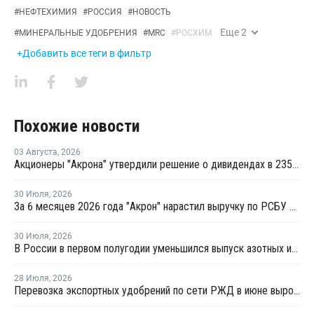
#
НЕФТЕХИМИЯ
#
РОССИЯ
#
НОВОСТЬ
Еще
2
#
МИНЕРАЛЬНЫЕ УДОБРЕНИЯ
#
MRC
#
РОСХИМ
+Добавить все теги в фильтр
Похожие новости
03 Августа
,
2026
Акционеры "Акрона" утвердили решение о дивидендах в 235 рублей на акцию
30 Июля
,
2026
За 6 месяцев 2026 года "Акрон" нарастил выручку по РСБУ на 1,3%
30 Июля
,
2026
В России в первом полугодии уменьшился выпуск азотных и фосфорных удобрений
28 Июля
,
2026
Перевозка экспортных удобрений по сети РЖД в июне выросла на 11,2%