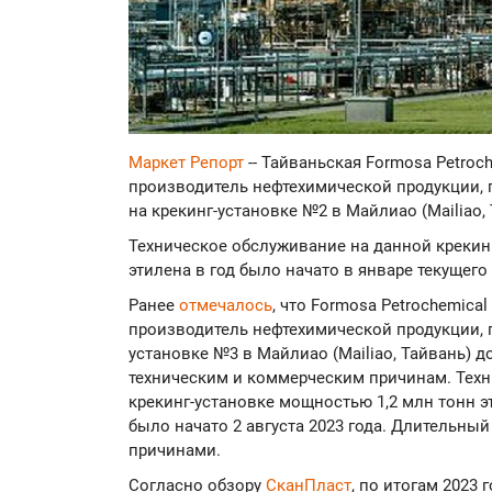
Маркет Репорт
-- Тайваньская Formosa Petroc
производитель нефтехимической продукции, п
на крекинг-установке №2 в Майлиао (Mailiao,
Техническое обслуживание на данной крекин
этилена в год было начато в январе текущего 
Ранее
отмечалось
, что Formosa Petrochemica
производитель нефтехимической продукции, 
установке №3 в Майлиао (Mailiao, Тайвань) 
техническим и коммерческим причинам. Тех
крекинг-установке мощностью 1,2 млн тонн эт
было начато 2 августа 2023 года. Длительн
причинами.
Согласно обзору
СканПласт
, по итогам 2023