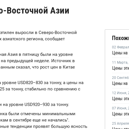
ро-Восточной Азии
 этилен выросли в Северо-Восточной
Похож
х азиатского региона, сообщает
02 Февра
ная Азия в пятницу были на уровне
м на предыдущей неделе. Источник в
11 Марта
,
анным сказал, что рост цен в Китае
Цены эти
20 Сентяб
 уровне USD820–830 за тонну, а цены на
Цены на 
5 за тонну, стабильно по сравнению с
12 Июня
,
Цены эти
 на уровне USD920–930 за тонну.
07 Июня
,
рынка были отмечены минимальными
Цены эти
ам в сентябре еще не начались".
25 Апреля
чные тенденции проявят большую ясность