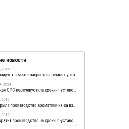
ие новости
я
,
2025
FPCC планирует в марте закрыть на ремонт установку каткрекинга в Майлиао
я
,
2024
Тайваньская CPC перезапустила крекинг-установку после тайфуна
,
2019
FCFC закрыла производство ароматики из-за взрыва на один месяц
,
2019
FPCC сократит производство на крекинг-установке №3 после взрыва на заводе ароматики в Майлиао