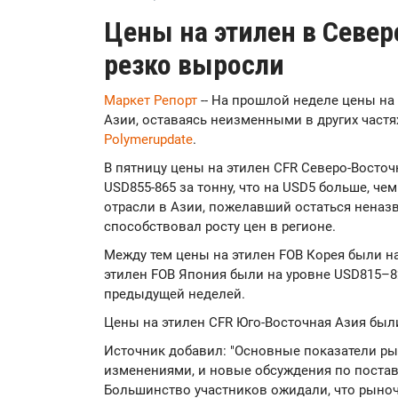
Цены на этилен в Севе
резко выросли
Маркет Репорт
-- На прошлой неделе цены на
Азии, оставаясь неизменными в других частя
Polymerupdate
.
В пятницу цены на этилен CFR Северо-Восточ
USD855-865 за тонну, что на USD5 больше, че
отрасли в Азии, пожелавший остаться неназв
способствовал росту цен в регионе.
Между тем цены на этилен FOB Корея были на
этилен FOB Япония были на уровне USD815–82
предыдущей неделей.
Цены на этилен CFR Юго-Восточная Азия были
Источник добавил: "Основные показатели 
изменениями, и новые обсуждения по поставк
Большинство участников ожидали, что рыно