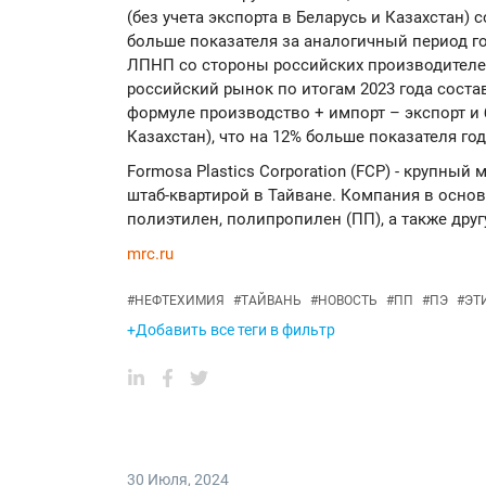
(без учета экспорта в Беларусь и Казахстан) с
больше показателя за аналогичный период г
ЛПНП со стороны российских производителе
российский рынок по итогам 2023 года состав
формуле производство + импорт – экспорт и б
Казахстан), что на 12% больше показателя го
Formosa Plastics Corporation (FCP) - крупны
штаб-квартирой в Тайване. Компания в осно
полиэтилен, полипропилен (ПП), а также дру
mrc.ru
#
НЕФТЕХИМИЯ
#
ТАЙВАНЬ
#
НОВОСТЬ
#
ПП
#
ПЭ
#
ЭТ
+Добавить все теги в фильтр
30 Июля
,
2024