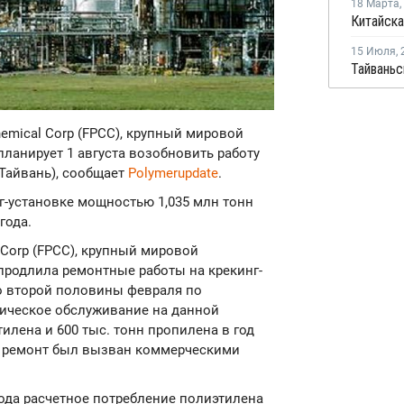
18 Марта
,
15 Июля
,
hemical Corp (FPCC), крупный мировой
ланирует 1 августа возобновить работу
 Тайвань), сообщает
Polymerupdate
.
г-установке мощностью 1,035 млн тонн
года.
l Corp (FPCC), крупный мировой
продлила ремонтные работы на крекинг-
до второй половины февраля по
ническое обслуживание на данной
илена и 600 тыс. тонн пропилена в год
ый ремонт был вызван коммерческими
 года расчетное потребление полиэтилена