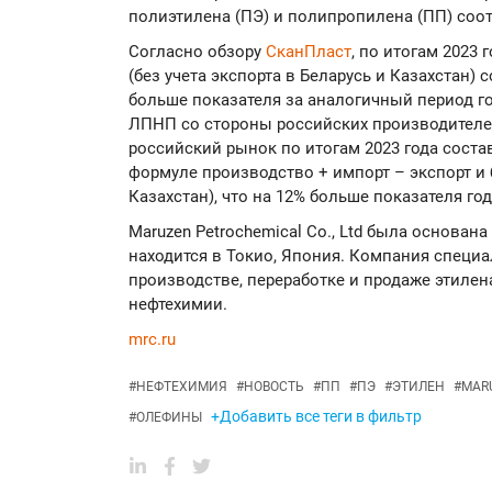
полиэтилена (ПЭ) и полипропилена (ПП) соо
Согласно обзору
СканПласт
, по итогам 2023
(без учета экспорта в Беларусь и Казахстан) с
больше показателя за аналогичный период г
ЛПНП со стороны российских производителе
российский рынок по итогам 2023 года состав
формуле производство + импорт – экспорт и б
Казахстан), что на 12% больше показателя го
Maruzen Petrochemical Co., Ltd была основана
находится в Токио, Япония. Компания специал
производстве, переработке и продаже этилена
нефтехимии.
mrc.ru
#
НЕФТЕХИМИЯ
#
НОВОСТЬ
#
ПП
#
ПЭ
#
ЭТИЛЕН
#
MAR
+Добавить все теги в фильтр
#
ОЛЕФИНЫ