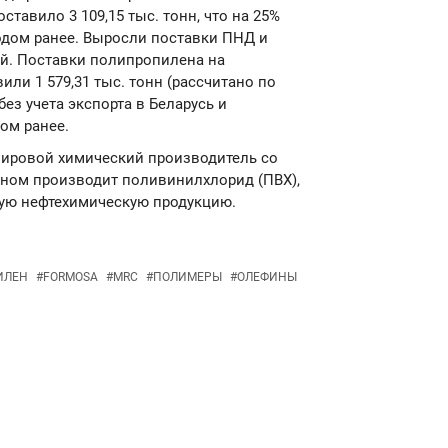
оставило 3 109,15 тыс. тонн, что на 25%
одом ранее. Выросли поставки ПНД и
й. Поставки полипропилена на
или 1 579,31 тыс. тонн (рассчитано по
ез учета экспорта в Беларусь и
дом ранее.
й мировой химический производитель со
вном производит поливинилхлорид (ПВХ),
гую нефтехимическую продукцию.
ИЛЕН
#
FORMOSA
#
MRC
#
ПОЛИМЕРЫ
#
ОЛЕФИНЫ