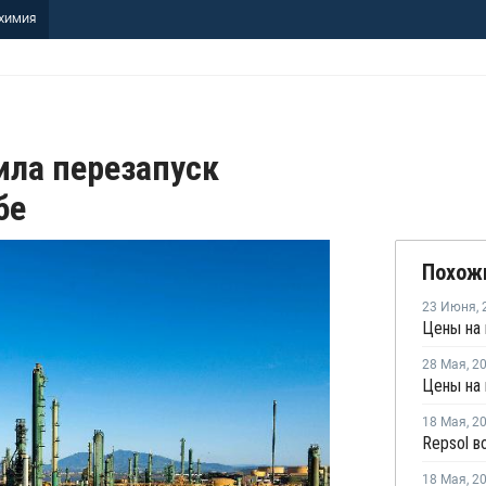
ХИМИЯ
ила перезапуск
бе
Похож
23 Июня
,
28 Мая
,
2
Цены на 
18 Мая
,
2
18 Мая
,
2