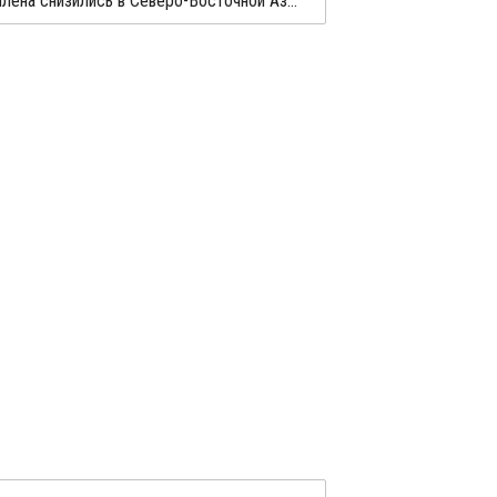
Цены этилена снизились в Северо-Восточной Азии