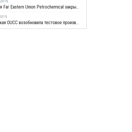
2016
Китайская Far Eastern Union Petrochemical закрыла производство МЭГ на ремонт
2015
Тайваньская OUCC возобновила тестовое производство окиси этилена и этиленгликоля