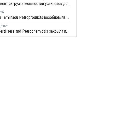
Коэффициент загрузки мощностей установок дегидрированию пропана в Китае в мае снизится примерно до 50%
026
Компания Tamilnadu Petroproducts возобновила производство окиси пропилена
,
2026
Deepak Fertilisers and Petrochemicals закрыла производство изопропилового спирта из-за перебоев в поставках пропилена