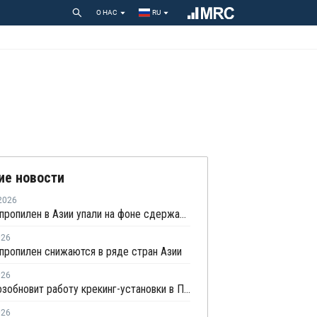
О НАС
RU
ие новости
2026
Цены на пропилен в Азии упали на фоне сдержанной закупочной активности
026
пропилен снижаются в ряде стран Азии
026
Repsol возобновит работу крекинг-установки в Португалии в июне
026