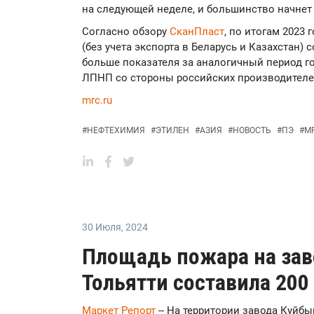
на следующей неделе, и большинство начнет 
Согласно обзору
СканПласт
, по итогам 2023
(без учета экспорта в Беларусь и Казахстан) с
больше показателя за аналогичный период г
ЛПНП со стороны российских производителе
mrc.ru
#
НЕФТЕХИМИЯ
#
ЭТИЛЕН
#
АЗИЯ
#
НОВОСТЬ
#
ПЭ
#
M
30 Июля
,
2024
Площадь пожара на зав
Тольятти составила 200
Маркет Репорт
-- На территории завода Куйб