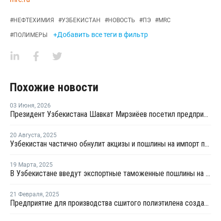
#
НЕФТЕХИМИЯ
#
УЗБЕКИСТАН
#
НОВОСТЬ
#
ПЭ
#
MRC
+Добавить все теги в фильтр
#
ПОЛИМЕРЫ
Похожие новости
03 Июня
,
2026
Президент Узбекистана Шавкат Мирзиёев посетил предприятие "Kmita Polymers"
20 Августа
,
2025
Узбекистан частично обнулит акцизы и пошлины на импорт пластика
19 Марта
,
2025
В Узбекистане введут экспортные таможенные пошлины на 86 видов товаров
21 Февраля
,
2025
Предприятие для производства сшитого полиэтилена создано в Узбекистане