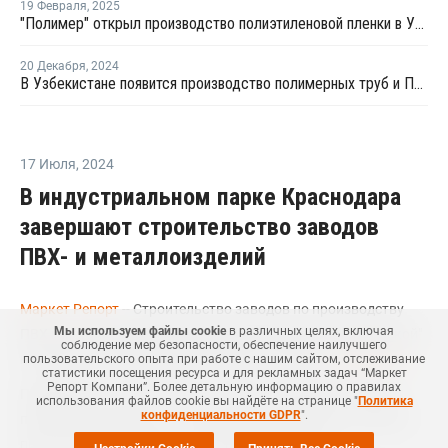
19 Февраля
,
2025
"Полимер" открыл производство полиэтиленовой пленки в Узбекистане
20 Декабря
,
2024
В Узбекистане появится производство полимерных труб и ПЭТ-волокна
17 Июля
,
2024
В индустриальном парке Краснодара
завершают строительство заводов
ПВХ- и металлоизделий
Маркет Репорт
-- Строительство заводов по производству
Мы используем файлы cookie
в различных целях, включая
ПВХ и металлоизделий в индустриальном парке "Копанской"
соблюдение мер безопасности, обеспечение наилучшего
находится на завершающей стадии, сообщает
Коммерсант
.
пользовательского опыта при работе с нашим сайтом, отслеживание
статистики посещения ресурса и для рекламных задач “Маркет
Репорт Компани”. Более детальную информацию о правилах
Предприятие, строительство которого завершено на 80%,
использования файлов cookie вы найдёте на странице "
Политика
конфиденциальности GDPR
".
планируется ввести в эксплуатацию в 2024 году, сообщила
пресс-служба федерального девелопера Dogma.