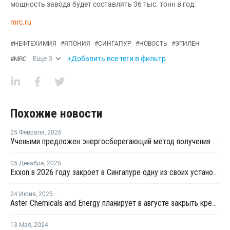
мощность завода будет составлять 36 тыс. тонн в год.
mrc.ru
#
НЕФТЕХИМИЯ
#
ЯПОНИЯ
#
СИНГАПУР
#
НОВОСТЬ
#
ЭТИЛЕН
Еще
3
+Добавить все теги в фильтр
#
MRC
Похожие новости
25 Февраля
,
2026
Учеными предложен энергосберегающий метод получения этилена
05 Декабря
,
2025
Exxon в 2026 году закроет в Сингапуре одну из своих установок парового крекинга
24 Июня
,
2025
Aster Chemicals and Energy планирует в августе закрыть крекинг-установку в Сингапуре на ремонт
13 Мая
,
2024