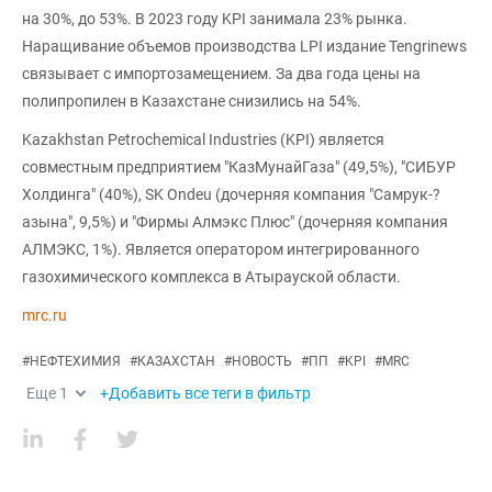
на 30%, до 53%. В 2023 году KPI занимала 23% рынка.
Наращивание объемов производства LPI издание Tengrinews
связывает с импортозамещением. За два года цены на
полипропилен в Казахстане снизились на 54%.
Kazakhstan Petrochemical Industries (KPI) является
совместным предприятием "КазМунайГаза" (49,5%), "СИБУР
Холдинга" (40%), SK Ondeu (дочерняя компания "Самрук-?
азына", 9,5%) и "Фирмы Алмэкс Плюс" (дочерняя компания
АЛМЭКС, 1%). Является оператором интегрированного
газохимического комплекса в Атырауской области.
mrc.ru
#
НЕФТЕХИМИЯ
#
КАЗАХСТАН
#
НОВОСТЬ
#
ПП
#
KPI
#
MRC
Еще
1
+Добавить все теги в фильтр