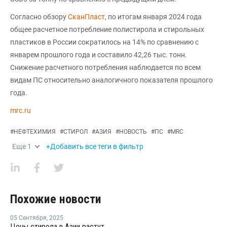
Согласно обзору
СканПласт
, по итогам января 2024 года
общее расчетное потребление полистирола и стирольных
пластиков в России сократилось на 14% по сравнению с
январем прошлого года и составило 42,26 тыс. тонн.
Снижение расчетного потребления наблюдается по всем
видам ПС относительно аналогичного показателя прошлого
года.
mrc.ru
#
НЕФТЕХИМИЯ
#
СТИРОЛ
#
АЗИЯ
#
НОВОСТЬ
#
ПС
#
MRC
Еще
1
+Добавить все теги в фильтр
Похожие новости
05 Сентября
,
2025
Цены стирола в Азии растут