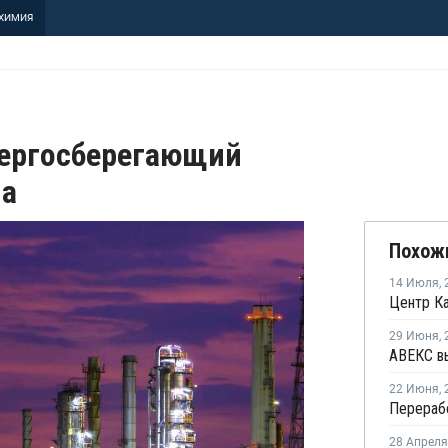
ХИМИЯ
ергосберегающий
на
Похож
14 Июля
,
29 Июня
,
22 Июня
,
28 Апреля