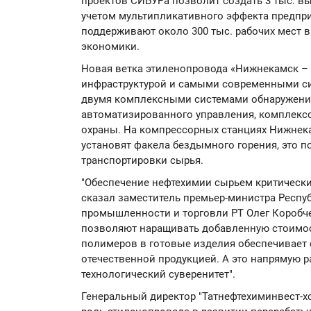
проектов СИБУРа позволит создать 3 тыс. в
учетом мультипликативного эффекта предпри
поддерживают около 300 тыс. рабочих мест 
экономики.
Новая ветка этиленопровода «Нижнекамск – 
инфраструктурой и самыми современными си
двумя комплексными системами обнаружения 
автоматизированного управления, комплекс
охраны. На компрессорных станциях Нижнек
установят факела бездымного горения, это 
транспортировки сырья.
"Обеспечение нефтехимии сырьем критически
сказал заместитель премьер-министра Респу
промышленности и торговли РТ Олег Коробче
позволяют наращивать добавленную стоимост
полимеров в готовые изделия обеспечивает
отечественной продукцией. А это напрямую 
технологический суверенитет".
Генеральный директор "Татнефтехиминвест-х