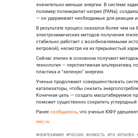
значительно меньше энергии. В системе зад
полимер полиакрилат натрия (PANa), создаю
— он удерживает необходимые для реакции ио
В результате процесс оказался более чем н
электрохимических методов получения этилен
стабильно работает с возобновляемыми исто
ветровой), несмотря на их прерывистый харак
Сейчас этилен в основном получают методом
технология — перспективная альтернатива, 
пластика и "зеленую" энергию.
Ученые продолжают совершенствовать сист
катализаторы, чтобы снизить энергопотребле
Конечная цель — создать масштабируемое п
поможет существенно сократить углеродный 
Ранее
сообщалось
, что ученые ЮФУ удешевя
mrc.ru
#
НЕФТЕХИМИЯ
#
РОССИЯ
#
НОВОСТЬ
#
ПЭ
#
ЭТИЛЕН