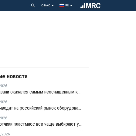
О НАС
RU
ие новости
2026
Центр Казани оказался самым неоснащенным контейнерами раздельного сбора отходов
2026
АВЕКС выводит на российский рынок оборудование для рециклинга Avian Machinery
2026
Переработчики пластмасс все чаще выбирают управляемую вторичную гранулу
,
2026