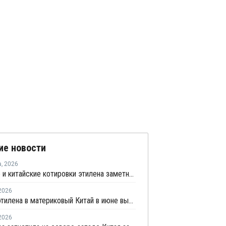
ие новости
а
,
2026
Мировые и китайские котировки этилена заметно выросли во второй половине июля
2026
Импорт этилена в материковый Китай в июне вырос на 59% по сравнению с предыдущим месяцем
2026