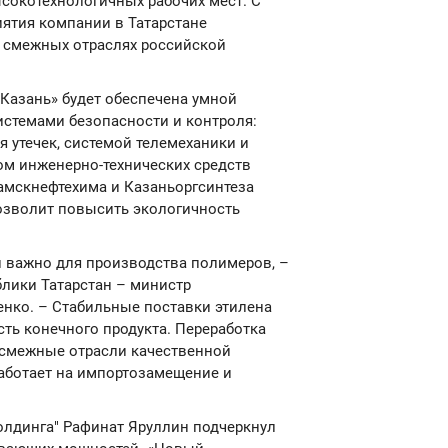
ысокотехнологичных рабочих мест. С
ятия компании в Татарстане
в смежных отраслях российской
Казань» будет обеспечена умной
стемами безопасности и контроля:
утечек, системой телемеханики и
ом инженерно-технических средств
амскнефтехима и Казаньоргсинтеза
позволит повысить экологичность
 важно для производства полимеров, –
блики Татарстан – министр
нко. – Стабильные поставки этилена
ь конечного продукта. Переработка
 смежные отрасли качественной
работает на импортозамещение и
олдинга" Рафинат Яруллин подчеркнул