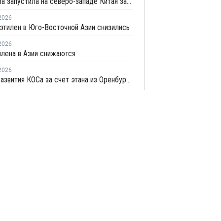
PetroChina запустила на северо-западе Китая завод этилена мощностью 1,2 млн тонн
2026
этилен в Юго-Восточной Азии снизились
2026
лена в Азии снижаются
2026
Проект развития КОСа за счет этана из Оренбурга вернулся в активную фазу