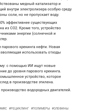
ействованы медный катализатор и
щий внутри электролизера особую среду
ны соли, но не пропускает воду.
а 60% эффективнее существующих
а из CO2. Кроме того, устройство
чниками энергии (солнечной и
тер.
 парового крекинга нефти. Новая
позволяющая использовать отходы
ему: с помощью ИИ ищут новые
ние до уровня парового крекинга.
ромышленное устройство, которое
след в производстве этилена.
т производство водородных двигателей.
#
MRC
#
РЕЦИКЛИНГ
#
ПОЛИМЕРЫ
#
ОЛЕФИНЫ