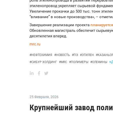
роль этиленопровода в развитии перерабат
этиленопровод укрепляет сырьевой фундамен
Увеличение прокачки до 500 тыс. тонн этиле
“вливание” в новые производства», – отмети
Завершение реализации проекта
планируетс
Обновленная магистраль обеспечит сырьевую
десятилетия вперед.
mrc.ru
#
НЕФТЕХИМИЯ
#
НОВОСТЬ
#
ПЭ
#
ЭТИЛЕН
#
КАЗАНЬО
+Д
#
СИБУР ХОЛДИНГ
#
MRC
#
ПОЛИМЕРЫ
#
ОЛЕФИНЫ
25 Февраля
,
2026
Крупнейший завод полиэ