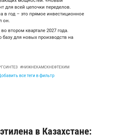
ывающих мощностей. «Новый
т для всей цепочки переделов.
на в год – это прямое инвестиционное
л он.
я
во втором квартале 2027 года.
 базу для новых производств на
РГСИНТЕЗ
#
НИЖНЕКАМСКНЕФТЕХИМ
обавить все теги в фильтр
тилена в Казахстане: