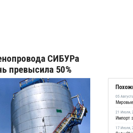
ленопровода СИБУРа
нь превысила 50%
Похож
05 Август
21 Июля
,
17 Июля
,