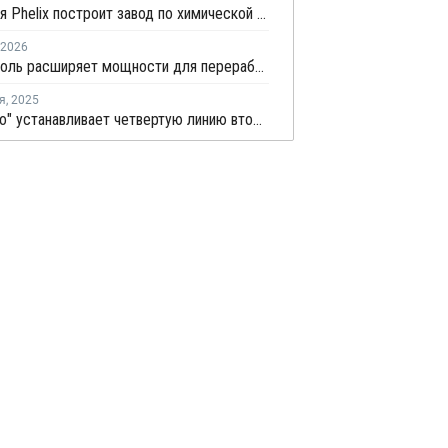
Китайская Phelix построит завод по химической переработке пластика
2026
Технониколь расширяет мощности для переработки вторичных пластмасс
я
,
2025
"Гран Гаро" устанавливает четвертую линию вторичной переработки в Малоярославце