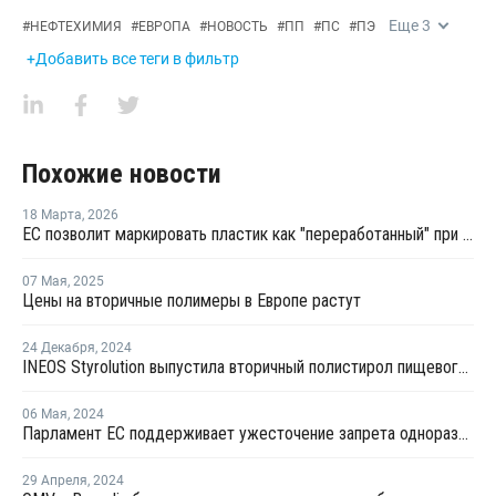
Еще
3
#
НЕФТЕХИМИЯ
#
ЕВРОПА
#
НОВОСТЬ
#
ПП
#
ПС
#
ПЭ
+Добавить все теги в фильтр
Похожие новости
18 Марта
,
2026
ЕС позволит маркировать пластик как "переработанный" при 2,5% содержании вторичного материала
07 Мая
,
2025
Цены на вторичные полимеры в Европе растут
24 Декабря
,
2024
INEOS Styrolution выпустила вторичный полистирол пищевого качества
06 Мая
,
2024
Парламент ЕС поддерживает ужесточение запрета одноразовой пластиковой упаковки
29 Апреля
,
2024