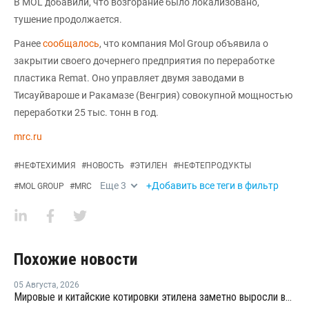
В MOL добавили, что возгорание было локализовано,
тушение продолжается.
Ранее
сообщалось
, что компания Mol Group объявила о
закрытии своего дочернего предприятия по переработке
пластика Remat. Оно управляет двумя заводами в
Тисауйвароше и Ракамазе (Венгрия) совокупной мощностью
переработки 25 тыс. тонн в год.
mrc.ru
#
НЕФТЕХИМИЯ
#
НОВОСТЬ
#
ЭТИЛЕН
#
НЕФТЕПРОДУКТЫ
Еще
3
+Добавить все теги в фильтр
#
MOL GROUP
#
MRC
Похожие новости
05 Августа
,
2026
Мировые и китайские котировки этилена заметно выросли во второй половине июля