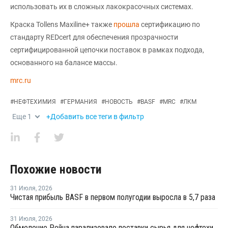
использовать их в сложных лакокрасочных системах.
Краска Tollens Maxiline+ также
прошла
сертификацию по
стандарту REDcert для обеспечения прозрачности
сертифицированной цепочки поставок в рамках подхода,
основанного на балансе массы.
mrc.ru
#
НЕФТЕХИМИЯ
#
ГЕРМАНИЯ
#
НОВОСТЬ
#
BASF
#
MRC
#
ЛКМ
Еще
1
+Добавить все теги в фильтр
Похожие новости
31 Июля
,
2026
Чистая прибыль BASF в первом полугодии выросла в 5,7 раза
31 Июля
,
2026
Обмеление Рейна парализовало поставки сырья для нефтехимии Германии