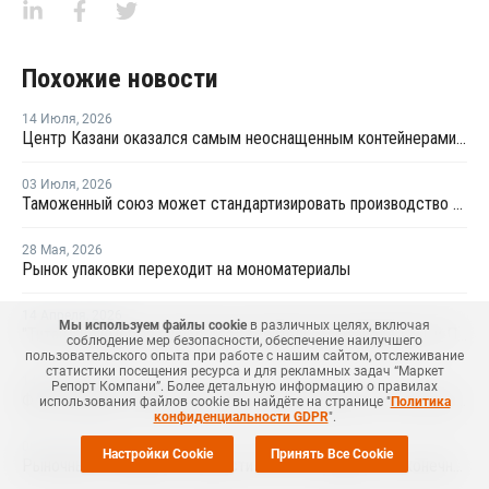
Похожие новости
14 Июля
,
2026
Центр Казани оказался самым неоснащенным контейнерами раздельного сбора отходов
03 Июля
,
2026
Таможенный союз может стандартизировать производство ПЭТ-тары по примеру России
28 Мая
,
2026
Рынок упаковки переходит на мономатериалы
14 Апреля
,
2026
Мы используем файлы cookie
в различных целях, включая
"Титан-Полимер" получил для строительства завода ПЭТ и ПБТ более 75% оборудования
соблюдение мер безопасности, обеспечение наилучшего
пользовательского опыта при работе с нашим сайтом, отслеживание
статистики посещения ресурса и для рекламных задач “Маркет
14 Апреля
,
2026
Репорт Компани”. Более детальную информацию о правилах
ФАС проверит производителей гибкой упаковки на согласованное повышение цен
использования файлов cookie вы найдёте на странице "
Политика
конфиденциальности GDPR
".
06 Апреля
,
2026
Настройки Cookie
Принять Все Cookie
Рыночные колебания стоимости ПЭТ не повлияют на конечную цену напитков