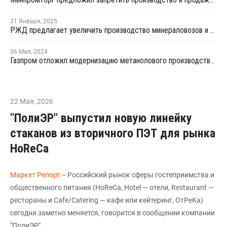
31 Января
,
2025
РЖД предлагает увеличить производство минераловозов и "бочек" для перевозки метанола
06 Мая
,
2024
Газпром отложил модернизацию метанолового производства в Томске
22 Мая
,
2026
"ПолиЭР" выпустил новую линейку
стаканов из вторичного ПЭТ для рынка
HoReCa
Маркет Репорт
-- Российский рынок сферы гостеприимства и
общественного питания (HoReCa, Hotel — отели, Restaurant —
рестораны и Cafe/Catering — кафе или кейтеринг, ОтРеКа)
сегодня заметно меняется, говорится в сообщении компании
"ПолиЭР".