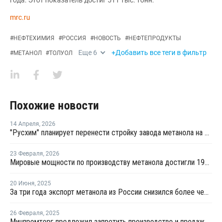
года. Этот показатель достиг 511 тыс. тонн.
mrc.ru
#
НЕФТЕХИМИЯ
#
РОССИЯ
#
НОВОСТЬ
#
НЕФТЕПРОДУКТЫ
Еще
6
+Добавить все теги в фильтр
#
МЕТАНОЛ
#
ТОЛУОЛ
Похожие новости
14 Апреля
,
2026
"Русхим" планирует перенести стройку завода метанола на Балтику
23 Февраля
,
2026
Мировые мощности по производству метанола достигли 199 млн тонн в 2025 году
20 Июня
,
2025
За три года экспорт метанола из России снизился более чем на треть
26 Февраля
,
2025
Минпромторг предложил запретить производство и продажу чистого метанола