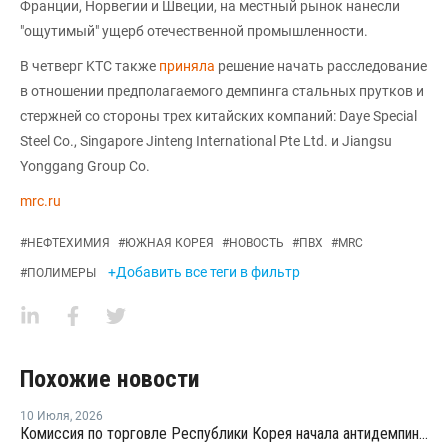
Франции, Норвегии и Швеции, на местный рынок нанесли
"ощутимый" ущерб отечественной промышленности.
В четверг KTC также
приняла
решение начать расследование
в отношении предполагаемого демпинга стальных прутков и
стержней со стороны трех китайских компаний: Daye Special
Steel Co., Singapore Jinteng International Pte Ltd. и Jiangsu
Yonggang Group Co.
mrc.ru
#
НЕФТЕХИМИЯ
#
ЮЖНАЯ КОРЕЯ
#
НОВОСТЬ
#
ПВХ
#
MRC
+Добавить все теги в фильтр
#
ПОЛИМЕРЫ
Похожие новости
10 Июля
,
2026
Комиссия по торговле Республики Корея начала антидемпинговое расследование в отношении китайского ПВХ-С