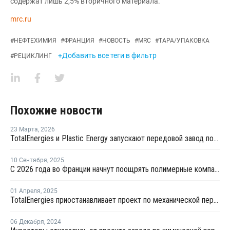
содержат лишь 2,5% вторичного материала.
mrc.ru
#
НЕФТЕХИМИЯ
#
ФРАНЦИЯ
#
НОВОСТЬ
#
MRC
#
ТАРА/УПАКОВКА
+Добавить все теги в фильтр
#
РЕЦИКЛИНГ
Похожие новости
23 Марта
,
2026
TotalEnergies и Plastic Energy запускают передовой завод по переработке пластмасс в Гранпюи
10 Сентября
,
2025
С 2026 года во Франции начнут поощрять полимерные компании за использование вторичного пластика
01 Апреля
,
2025
TotalEnergies приостанавливает проект по механической переработке во Франции
06 Декабря
,
2024