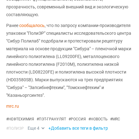
прозрачность, современный внешний вид и экологическую
составляющую.
Ранее
сообщалось
, что по запросу компании-производителя
упаковки "ПолиЭР" специалисты исследовательского центра
"Сибур Полилаб" подобрали и протестировали рецептуру
материала на основе продукции "Сибура" – пленочной марки
линейного полиэтилена (LL09200FE), металлоценового
линейного полиэтилена (F2010M), полиэтилена низкой
плотности (LD08220FE) и полиэтилена высокой плотности
(HD03580SB). Марки выпускаются на трех предприятиях
"Сибура" – "Запсибнефтехим", "Томскнефтехим" и
"Казаньоргсинтез".
mrc.ru
#
НЕФТЕХИМИЯ
#
ПЭТ-ГРАНУЛЯТ
#
РОССИЯ
#
НОВОСТЬ
#
MRC
Еще
4
+Добавить все теги в фильтр
#
ПОЛИЭР