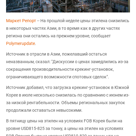
Маркет Репорт
-- На прошлой неделе цены этилена снизились
в некоторых частях Азии, в то время как в других частях
региона они остались на прежнем уровне, сообщает
Polymerupdate
.
Источник в отрасли в Азии, пожелавший остаться
неназванным, сказал: "Дискуссии о ценах замедлились из-за
сокращения производительности крекинг-установок,
ограничивающего возможности спотовых сделок".
Источник добавил, что загрузка крекинг-установок в Южной
Корее в июле несколько снизилась по сравнению с июнем из-
за низкой рентабельности. Объемы региональных закупок
продолжали оставаться невысокими.
В пятницу цены на этилен на условиях FOB Корея были на
уровне USD815-825 за тонну, а цены на этилен на условиях
FOB Япония были на уровне USD810-820 за тонну, что на