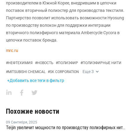
производителем в Южной Корее, внедрившим в цепочки
поставок вторичный полиэстер для производства текстиля.
Партнерство позволит использовать возможности Hyosung
по производству волокон для поддержки интеграции
вторичного полиэфирного материала Ambercycle Cycora в
цепочки поставок бренда.
mrc.ru
#
НЕФТЕХИМИЯ
#
НОВОСТЬ
#
ПОЛИЭФИР
#
ПОЛИЭФИРНЫЕ НИТИ
Еще
3
#
MITSUBISHI CHEMICAL
#
SK CORPORATION
+Добавить все теги в фильтр
Похожие новости
09 Сентября
,
2025
Teijin увеличит мощности по производству полиэфирных нитей в Таиланде