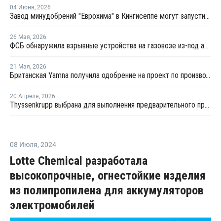
04 Июня
,
2026
Завод минудобрений "Еврохима" в Кингисеппе могут запустить в третьем квартале 2026 года
26 Мая
,
2026
ФСБ обнаружила взрывные устройства на газовозе из-под аммиака в Усть-Луге
21 Мая
,
2026
Британская Yamna получила одобрение на проект по производству "зеленого" аммиака в Индии
20 Апреля
,
2026
Thyssenkrupp выбрана для выполнения предварительного проектирования увеличения экспорта аммиака в Брунее
08 Июля
,
2024
Lotte Chemical разработала
высокопрочные, огнестойкие изделия
из полипропилена для аккумуляторов
электромобилей