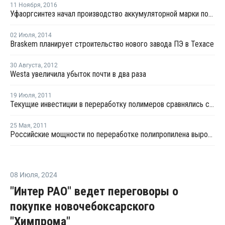
11 Ноября
,
2016
Уфаоргсинтез начал производство аккумуляторной марки полипропилена
02 Июля
,
2014
Braskem планирует строительство нового завода ПЭ в Техасе
30 Августа
,
2012
Westa увеличила убыток почти в два раза
19 Июля
,
2011
Текущие инвестиции в переработку полимеров сравнялись с уровнем 2010 года
25 Мая
,
2011
Российские мощности по переработке полипропилена выросли на 10%
08 Июля
,
2024
"Интер РАО" ведет переговоры о
покупке новочебоксарского
"Химпрома"