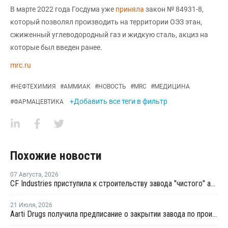
В марте 2022 года Госдума уже
приняла
закон № 84931-8,
который позволял производить на территории ОЭЗ этан,
сжиженный углеводородный газ и жидкую сталь, акциз на
которые был введен ранее.
mrc.ru
#
НЕФТЕХИМИЯ
#
АММИАК
#
НОВОСТЬ
#
MRC
#
МЕДИЦИНА
+Добавить все теги в фильтр
#
ФАРМАЦЕВТИКА
Похожие новости
07 Августа
,
2026
CF Industries приступила к строительству завода "чистого" аммиака за USD4 миллиарда
21 Июля
,
2026
Aarti Drugs получила предписание о закрытии завода по производству аминов из-за нарушений нормативных требований