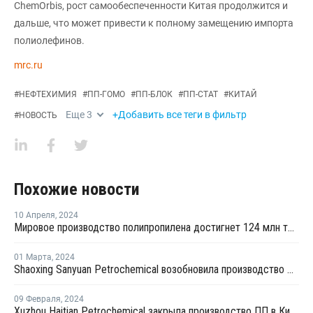
ChemOrbis, рост самообеспеченности Китая продолжится и
дальше, что может привести к полному замещению импорта
полиолефинов.
mrc.ru
#
НЕФТЕХИМИЯ
#
ПП-ГОМО
#
ПП-БЛОК
#
ПП-СТАТ
#
КИТАЙ
Еще
3
+Добавить все теги в фильтр
#
НОВОСТЬ
Похожие новости
10 Апреля
,
2024
Мировое производство полипропилена достигнет 124 млн тонн к 2032 году
01 Марта
,
2024
Shaoxing Sanyuan Petrochemical возобновила производство ПП на линии №1 в Китае
09 Февраля
,
2024
Xuzhou Haitian Petrochemical закрыла производство ПП в Китае