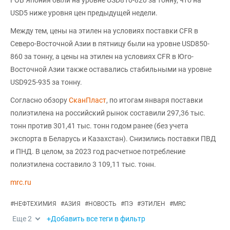
USD5 ниже уровня цен предыдущей недели.
Между тем, цены на этилен на условиях поставки CFR в
Северо-Восточной Азии в пятницу были на уровне USD850-
860 за тонну, а цены на этилен на условиях CFR в Юго-
Восточной Азии также оставались стабильными на уровне
USD925-935 за тонну.
Согласно обзору
СканПласт
, по итогам января поставки
полиэтилена на российский рынок составили 297,36 тыс.
тонн против 301,41 тыс. тонн годом ранее (без учета
экспорта в Беларусь и Казахстан). Снизились поставки ПВД
и ПНД. В целом, за 2023 год расчетное потребление
полиэтилена составило 3 109,11 тыс. тонн.
mrc.ru
#
НЕФТЕХИМИЯ
#
АЗИЯ
#
НОВОСТЬ
#
ПЭ
#
ЭТИЛЕН
#
MRC
Еще
2
+Добавить все теги в фильтр