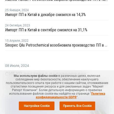
25 Января
,
2024
Импорт ПП в Китай в декабре снизился на 14,3%
24 Октября
,
2023
Импорт ПП в Китай в сентябре снизился на 31,1%
15 Апреля
,
2022
Sinopec Qilu Petrochemical возобновила производство ПП в Китае
08 Июля
,
2024
СИБУР поставил полипропилен
Мы используем файлы cookie
в различных целях, включая
соблюдение мер безопасности, обеспечение наилучшего
производителям упаковки и текстиля в
пользовательского опыта при работе с нашим сайтом, отслеживание
статистики посещения ресурса и для рекламных задач “Маркет
Турцию
Репорт Компани”. Более детальную информацию о правилах
использования файлов cookie вы найдёте на странице "
Политика
конфиденциальности GDPR
".
Настройки Cookie
Принять Все Cookie