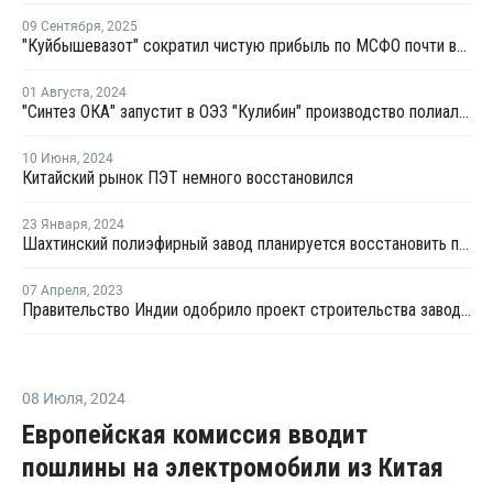
09 Сентября
,
2025
"Куйбышевазот" сократил чистую прибыль по МСФО почти вдвое
01 Августа
,
2024
"Синтез ОКА" запустит в ОЭЗ "Кулибин" производство полиалкиленгликолей и простых полиэфиров
10 Июня
,
2024
Китайский рынок ПЭТ немного восстановился
23 Января
,
2024
Шахтинский полиэфирный завод планируется восстановить после пожара в течение трех месяцев
07 Апреля
,
2023
Правительство Индии одобрило проект строительства завода ПЭТ в штате Одиша
08 Июля
,
2024
Европейская комиссия вводит
пошлины на электромобили из Китая