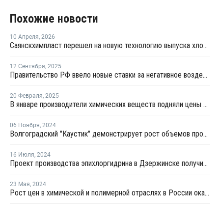
Похожие новости
10 Апреля
,
2026
Саянскхимпласт перешел на новую технологию выпуска хлора и каустической соды
12 Сентября
,
2025
Правительство РФ ввело новые ставки за негативное воздействие химвеществ на окружающую среду
20 Февраля
,
2025
В январе производители химических веществ подняли цены на 2,9%
06 Ноября
,
2024
Волгоградский "Каустик" демонстрирует рост объемов производства
16 Июля
,
2024
Проект производства эпихлоргидрина в Дзержинске получил положительные заключения
23 Мая
,
2024
Рост цен в химической и полимерной отраслях в России оказался ниже средних значений в переработке