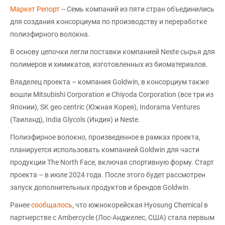
Маркет Репорт
-- Семь компаний из пяти стран объединились
для создания консорциума по производству и переработке
полиэфирного волокна.
В основу цепочки легли поставки компанией Neste сырья для
полимеров и химикатов, изготовленных из биоматериалов.
Владелец проекта – компания Goldwin, в консорциум также
вошли Mitsubishi Corporation и Chiyoda Corporation (все три из
Японии), SK geo centric (Южная Корея), Indorama Ventures
(Таиланд), India Glycols (Индия) и Neste.
Полиэфирное волокно, произведенное в рамках проекта,
планируется использовать компанией Goldwin для части
продукции The North Face, включая спортивную форму. Старт
проекта – в июле 2024 года. После этого будет рассмотрен
запуск дополнительных продуктов и брендов Goldwin.
Ранее
сообщалось
, что южнокорейская Hyosung Chemical в
партнерстве с Ambercycle (Лос-Анджелес, США) стала первым