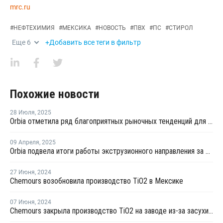
mrc.ru
#
НЕФТЕХИМИЯ
#
МЕКСИКА
#
НОВОСТЬ
#
ПВХ
#
ПС
#
СТИРОЛ
Еще
6
+Добавить все теги в фильтр
Похожие новости
28 Июля
,
2025
Orbia отметила ряд благоприятных рыночных тенденций для своего ПВХ бизнеса
09 Апреля
,
2025
Orbia подвела итоги работы экструзионного направления за 2024 год
27 Июня
,
2024
Chemours возобновила производство TiO2 в Мексике
07 Июня
,
2024
Chemours закрыла производство TiO2 на заводе из-за засухи в Мексике