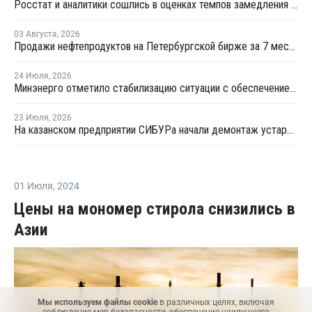
Росстат и аналитики сошлись в оценках темпов замедления экономики
03 Августа
,
2026
Продажи нефтепродуктов на Петербургской бирже за 7 месяцев снизились на 11,2%, в июле – на 35,6%
24 Июля
,
2026
Минэнерго отметило стабилизацию ситуации с обеспечением топливом в ряде регионов
23 Июля
,
2026
На казанском предприятии СИБУРа начали демонтаж устаревшего производства этилена
01 Июля
,
2024
Цены на мономер стирола снизились в
Азии
Мы используем файлы cookie
в различных целях, включая