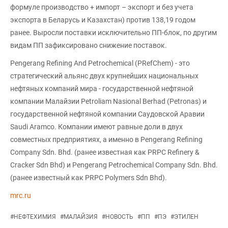
формуле производство + импорт – экспорт и без учета
экспорта в Беларусь и Казахстан) против 138,19 годом
ранее. Выросли поставки исключительно ПП-блок, по другим
видам ПП зафиксировано снижение поставок.
Pengerang Refining And Petrochemical (PRefChem) - это
стратегический альянс двух крупнейших национальных
нефтяных компаний мира - государственной нефтяной
компании Малайзии Petroliam Nasional Berhad (Petronas) и
государственной нефтяной компании Саудовской Аравии
Saudi Aramco. Компании имеют равные доли в двух
совместных предприятиях, а именно в Pengerang Refining
Company Sdn. Bhd. (ранее известная как PRPC Refinery &
Cracker Sdn Bhd) и Pengerang Petrochemical Company Sdn. Bhd.
(ранее известный как PRPC Polymers Sdn Bhd).
mrc.ru
#
НЕФТЕХИМИЯ
#
МАЛАЙЗИЯ
#
НОВОСТЬ
#
ПП
#
ПЭ
#
ЭТИЛЕН