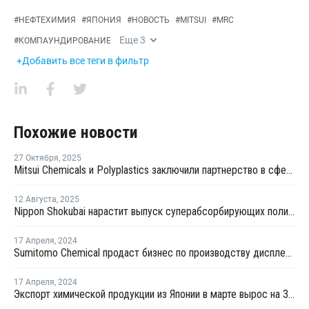
#
НЕФТЕХИМИЯ
#
ЯПОНИЯ
#
НОВОСТЬ
#
MITSUI
#
MRC
Еще
3
#
КОМПАУНДИРОВАНИЕ
+Добавить все теги в фильтр
Похожие новости
27 Октября
,
2025
Mitsui Chemicals и Polyplastics заключили партнерство в сфере маркетинга инженерных пластиков
12 Августа
,
2025
Nippon Shokubai нарастит выпуск суперабсорбирующих полимеров
17 Апреля
,
2024
Sumitomo Chemical продаст бизнес по производству дисплеев в Китае
17 Апреля
,
2024
Экспорт химической продукции из Японии в марте вырос на 3,9% на фоне инфляции иены