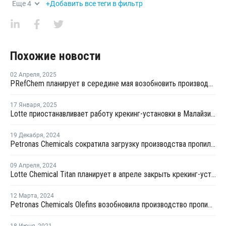
Еще
4
+Добавить все теги в фильтр
Похожие новости
02 Апреля
,
2025
PRefChem планирует в середине мая возобновить производство на крекинг-установке в Малайзии
17 Января
,
2025
Lotte приостанавливает работу крекинг-установки в Малайзии на фоне убытков
19 Декабря
,
2024
Petronas Chemicals сократила загрузку производства пропилена в Малайзии
09 Апреля
,
2024
Lotte Chemical Titan планирует в апреле закрыть крекинг-установку №2 в Пасир-Гуданге
12 Марта
,
2024
Petronas Chemicals Olefins возобновила производство пропилена в Малайзии
18 Июня
,
2021