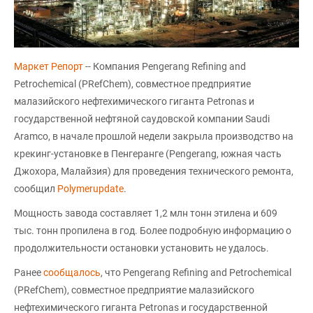
Маркет Репорт
-- Компания Pengerang Refining and
Petrochemical (PRefChem), совместное предприятие
малазийского нефтехимического гиганта Petronas и
государственной нефтяной саудовской компании Saudi
Aramco, в начале прошлой недели закрыла производство на
крекинг-установке в Пенгеранге (Pengerang, южная часть
Джохора, Малайзия) для проведения технического ремонта,
сообщил
Polymerupdate
.
Мощность завода составляет 1,2 млн тонн этилена и 609
тыс. тонн пропилена в год. Более подробную информацию о
продолжительности остановки установить не удалось.
Ранее
сообщалось
, что Pengerang Refining and Petrochemical
(PRefChem), совместное предприятие малазийского
нефтехимического гиганта Petronas и государственной