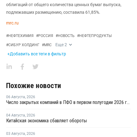
облигаций от общего количества ценных бумаг выпуска,
подлежавших размещению, составила 61,85%.
mrc.ru
#
НЕФТЕХИМИЯ
#
РОССИЯ
#
НОВОСТЬ
#
НЕФТЕПРОДУКТЫ
Еще
2
#
СИБУР ХОЛДИНГ
#
MRC
+Добавить все теги в фильтр
Похожие новости
06 Августа
,
2026
Число закрытых компаний в ПФО в первом полугодии 2026 года вдвое превысило число новых
04 Августа
,
2026
Китайская экономика сбавляет обороты
03 Августа
,
2026