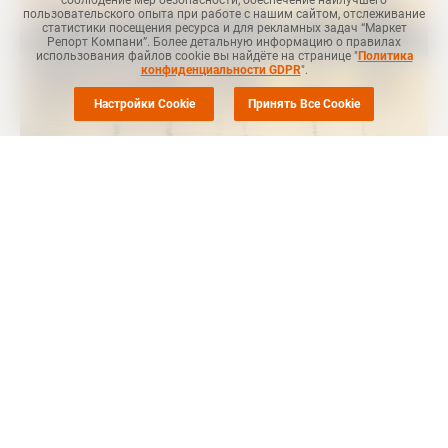
соблюдение мер безопасности, обеспечение наилучшего
пользовательского опыта при работе с нашим сайтом, отслеживание
статистики посещения ресурса и для рекламных задач “Маркет
Репорт Компани”. Более детальную информацию о правилах
использования файлов cookie вы найдёте на странице "
Политика
конфиденциальности GDPR
".
Настройки Cookie
Принять Все Cookie
Маркет Репорт
-- Цены на мономер стирола снизились в Азии
на прошлой неделе на фоне снижения цен бензола и
ослабления покупательских настроений в регионе, сообщает
Polymerupdate
.
Так, 26 июня цены стирола на условиях FOB Корея были на
уровне USD1 125-1 135 за тонну, что на USD5 за тонну ниже
цен 25 июня.
Цены стирола на условиях CFR China на 26 июня были на
уровне USD1 135-1 145 за тонну, что на USD5 за тонну ниже
цен 25 июня.