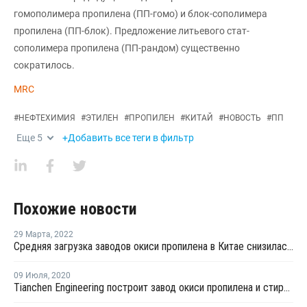
гомополимера пропилена (ПП-гомо) и блок-сополимера
пропилена (ПП-блок). Предложение литьевого стат-
сополимера пропилена (ПП-рандом) существенно
сократилось.
MRC
#
НЕФТЕХИМИЯ
#
ЭТИЛЕН
#
ПРОПИЛЕН
#
КИТАЙ
#
НОВОСТЬ
#
ПП
Еще
5
+Добавить все теги в фильтр
Похожие новости
29 Марта
,
2022
Средняя загрузка заводов окиси пропилена в Китае снизилась в середине марта на 4,5%
09 Июля
,
2020
Tianchen Engineering построит завод окиси пропилена и стирола в Китае для Tianjin Bohua