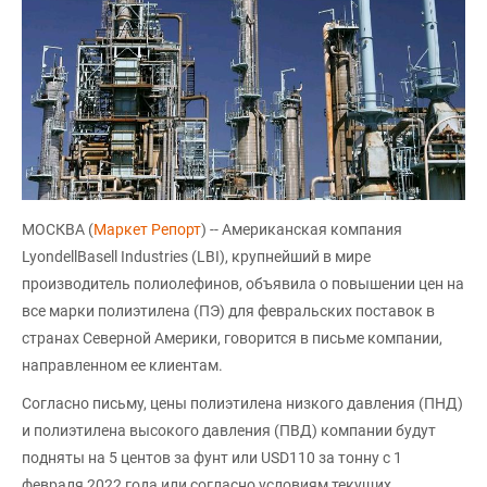
МОСКВА (
Маркет Репорт
) -- Американская компания
LyondellBasell Industries (LBI), крупнейший в мире
производитель полиолефинов, объявила о повышении цен на
все марки полиэтилена (ПЭ) для февральских поставок в
странах Северной Америки, говорится в письме компании,
направленном ее клиентам.
Согласно письму, цены полиэтилена низкого давления (ПНД)
и полиэтилена высокого давления (ПВД) компании будут
подняты на 5 центов за фунт или USD110 за тонну с 1
февраля 2022 года или согласно условиям текущих