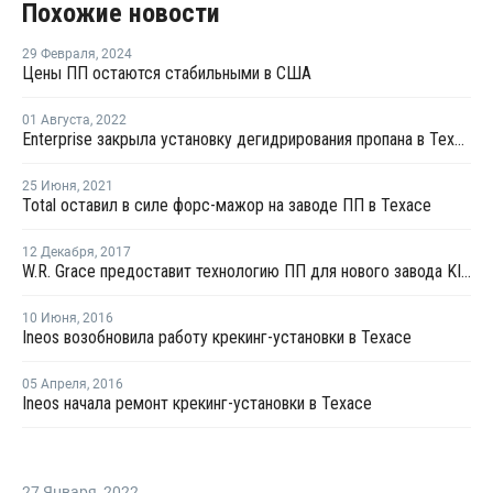
Похожие новости
29 Февраля
,
2024
Цены ПП остаются стабильными в США
01 Августа
,
2022
Enterprise закрыла установку дегидрирования пропана в Техасе на внеплановый ремонт
25 Июня
,
2021
Total оставил в силе форс-мажор на заводе ПП в Техасе
12 Декабря
,
2017
W.R. Grace предоставит технологию ПП для нового завода KIPIC в Кувейте
10 Июня
,
2016
Ineos возобновила работу крекинг-установки в Техасе
05 Апреля
,
2016
Ineos начала ремонт крекинг-установки в Техасе
27 Января
,
2022