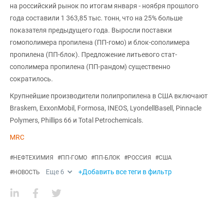
на российский рынок по итогам января - ноября прошлого
года составили 1 363,85 тыс. тонн, что на 25% больше
показателя предыдущего года. Выросли поставки
гомополимера пропилена (ПП-гомо) и блок-сополимера
пропилена (ПП-блок). Предложение литьевого стат-
сополимера пропилена (ПП-рандом) существенно
сократилось.
Крупнейшие производители полипропилена в США включают
Braskem, ExxonMobil, Formosa, INEOS, LyondellBasell, Pinnacle
Polymers, Phillips 66 и Total Petrochemicals.
MRC
#
НЕФТЕХИМИЯ
#
ПП-ГОМО
#
ПП-БЛОК
#
РОССИЯ
#
США
Еще
6
+Добавить все теги в фильтр
#
НОВОСТЬ