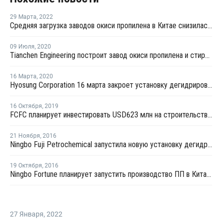
29 Марта
,
2022
Средняя загрузка заводов окиси пропилена в Китае снизилась в середине марта на 4,5%
09 Июля
,
2020
Tianchen Engineering построит завод окиси пропилена и стирола в Китае для Tianjin Bohua
16 Марта
,
2020
Hyosung Corporation 16 марта закроет установку дегидрирования пропана № 2 в Южной Корее
16 Октября
,
2019
FCFC планирует инвестировать USD623 млн на строительство завода по дегидрогенизации пропана в Нинбо
21 Ноября
,
2016
Ningbo Fuji Petrochemical запустила новую установку дегидрирования пропана в Нинбо
19 Октября
,
2016
Ningbo Fortune планирует запустить производство ПП в Китае в конце октября
27 Января
,
2022