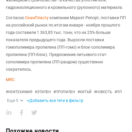
гидроизоляционного и кровельного (рулонного) материала.
Согласно
СканПласту
компании Маркет Репорт, поставки ПП
на российский рынок по итогам января - ноября прошлого
года составили 1 363,85 тыс. тонн, что на 25% больше
показателя предыдущего года. Выросли поставки
гомополимера пропилена (ПП-гомо) и блок-сополимера
пропилена (ПП-блок). Предложение литьевого стат-
сополимера пропилена (ПП-рандом) существенно
сократилось.
MRC
#
НЕФТЕХИМИЯ
#
ЭТИЛЕН
#
ПРОПИЛЕН
#
КИТАЙ
#
НОВОСТЬ
#
ПП
Еще
5
+Добавить все теги в фильтр
Похожие новости