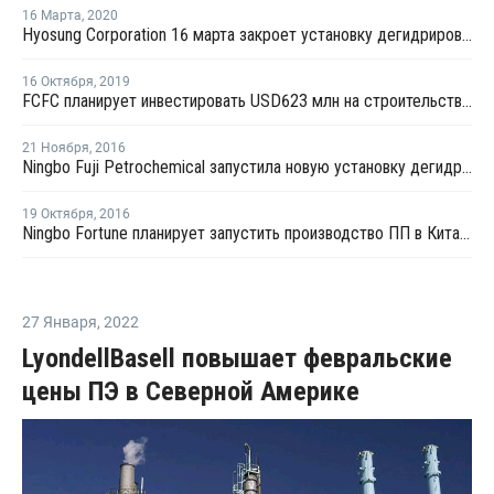
16 Марта
,
2020
Hyosung Corporation 16 марта закроет установку дегидрирования пропана № 2 в Южной Корее
16 Октября
,
2019
FCFC планирует инвестировать USD623 млн на строительство завода по дегидрогенизации пропана в Нинбо
21 Ноября
,
2016
Ningbo Fuji Petrochemical запустила новую установку дегидрирования пропана в Нинбо
19 Октября
,
2016
Ningbo Fortune планирует запустить производство ПП в Китае в конце октября
27 Января
,
2022
LyondellBasell повышает февральские
цены ПЭ в Северной Америке