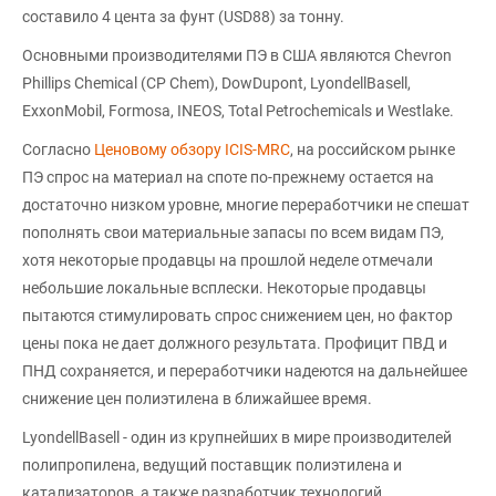
составило 4 цента за фунт (USD88) за тонну.
Основными производителями ПЭ в США являются Chevron
Phillips Chemical (CP Chem), DowDupont, LyondellBasell,
ExxonMobil, Formosa, INEOS, Total Petrochemicals и Westlake.
Согласно
Ценовому обзору ICIS-MRC
, на российском рынке
ПЭ спрос на материал на споте по-прежнему остается на
достаточно низком уровне, многие переработчики не спешат
пополнять свои материальные запасы по всем видам ПЭ,
хотя некоторые продавцы на прошлой неделе отмечали
небольшие локальные всплески. Некоторые продавцы
пытаются стимулировать спрос снижением цен, но фактор
цены пока не дает должного результата. Профицит ПВД и
ПНД сохраняется, и переработчики надеются на дальнейшее
снижение цен полиэтилена в ближайшее время.
LyondellBasell - один из крупнейших в мире производителей
полипропилена, ведущий поставщик полиэтилена и
катализаторов, а также разработчик технологий