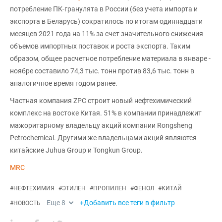
потребление ПК-гранулята в России (без учета импорта и
экспорта в Беларусь) сократилось по итогам одиннадцати
месяцев 2021 года на 11% за счет значительного снижения
объемов импортных поставок и роста экспорта. Таким
образом, общее расчетное потребление материала в январе -
ноябре составило 74,3 тыс. тонн против 83,6 тыс. тонн в
аналогичное время годом ранее.
Частная компания ZPC строит новый нефтехимический
комплекс на востоке Китая. 51% в компании принадлежит
мажоритарному владельцу акций компании Rongsheng
Petrochemical. Другими же владельцами акций являются
китайские Juhua Group и Tongkun Group.
MRC
#
НЕФТЕХИМИЯ
#
ЭТИЛЕН
#
ПРОПИЛЕН
#
ФЕНОЛ
#
КИТАЙ
Еще
8
+Добавить все теги в фильтр
#
НОВОСТЬ