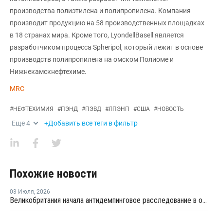
производства полиэтилена и полипропилена. Компания
производит продукцию на 58 производственных площадках
в 18 странах мира. Кроме того, LyondellBasell является
разработчиком процесса Spheripol, который лежит в основе
производств полипропилена на омском Полиоме и
Нижнекамскнефтехиме.
MRC
#
НЕФТЕХИМИЯ
#
ПЭНД
#
ПЭВД
#
ЛПЭНП
#
США
#
НОВОСТЬ
Еще
4
+Добавить все теги в фильтр
Похожие новости
03 Июля
,
2026
Великобритания начала антидемпинговое расследование в отношении импорта ЛПНП из США