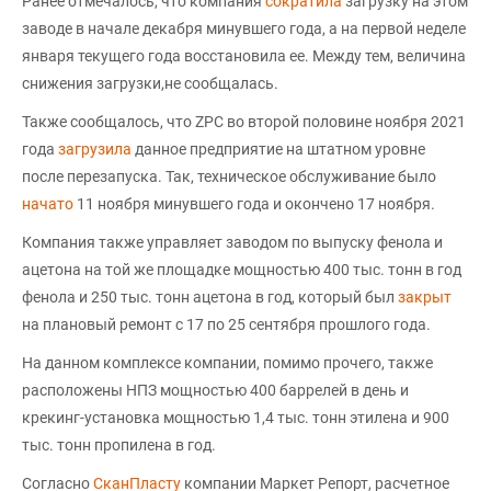
Ранее отмечалось, что компания
сократила
загрузку на этом
заводе в начале декабря минувшего года, а на первой неделе
января текущего года восстановила ее. Между тем, величина
снижения загрузки,не сообщалась.
Также сообщалось, что ZPC во второй половине ноября 2021
года
загрузила
данное предприятие на штатном уровне
после перезапуска. Так, техническое обслуживание было
начато
11 ноября минувшего года и окончено 17 ноября.
Компания также управляет заводом по выпуску фенола и
ацетона на той же площадке мощностью 400 тыс. тонн в год
фенола и 250 тыс. тонн ацетона в год, который был
закрыт
на плановый ремонт с 17 по 25 сентября прошлого года.
На данном комплексе компании, помимо прочего, также
расположены НПЗ мощностью 400 баррелей в день и
крекинг-установка мощностью 1,4 тыс. тонн этилена и 900
тыс. тонн пропилена в год.
Согласно
СканПласту
компании Маркет Репорт, расчетное