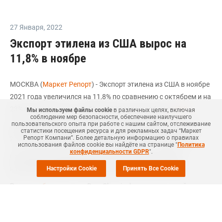
27 Января
,
2022
Экспорт этилена из США вырос на
11,8% в ноябре
МОСКВА (
Маркет Репорт
) - Экспорт этилена из США в ноябре
2021 года увеличился на 11,8% по сравнению с октябрем и на
23% по сравнению с ноябрем 2020 года, сообщает
ICIS
.
Мы используем файлы cookie
в различных целях, включая
соблюдение мер безопасности, обеспечение наилучшего
пользовательского опыта при работе с нашим сайтом, отслеживание
Экспорт вырос на 10,5% за первые одиннадцать месяцев
статистики посещения ресурса и для рекламных задач “Маркет
Репорт Компани”. Более детальную информацию о правилах
2021 года по сравнению с тем же периодом годом ранее.
использования файлов cookie вы найдёте на странице "
Политика
конфиденциальности GDPR
".
Основными направлениями экспорта в 2021 году до
настоящего времени были Бельгия, Китай и Тайвань.
Настройки Cookie
Принять Все Cookie
Ранее
сообщалось
, что Dow Chemical, одна из крупнейших
американских нефтехимических компаний, в середине
января сняла форс-мажорные обстоятельства с завода по