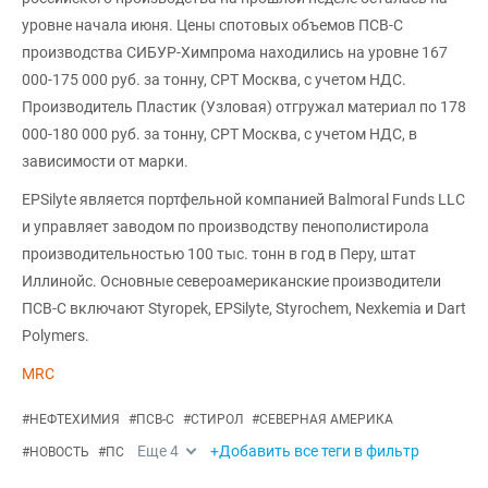
уровне начала июня. Цены спотовых объемов ПСВ-С
производства СИБУР-Химпрома находились на уровне 167
000-175 000 руб. за тонну, CPT Москва, с учетом НДС.
Производитель Пластик (Узловая) отгружал материал по 178
000-180 000 руб. за тонну, CPT Москва, с учетом НДС, в
зависимости от марки.
EPSilyte является портфельной компанией Balmoral Funds LLC
и управляет заводом по производству пенополистирола
производительностью 100 тыс. тонн в год в Перу, штат
Иллинойс. Основные североамериканские производители
ПСВ-С включают Styropek, EPSilyte, Styrochem, Nexkemia и Dart
Polymers.
MRC
#
НЕФТЕХИМИЯ
#
ПСВ-С
#
СТИРОЛ
#
СЕВЕРНАЯ АМЕРИКА
Еще
4
+Добавить все теги в фильтр
#
НОВОСТЬ
#
ПС