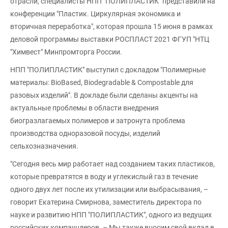
отрасли, специалисты НПП "ПОЛИПЛАСТИК" представили на
конференции "Пластик. Циркулярная экономика и
вторичная переработка", которая прошла 15 июня в рамках
деловой программы выставки РОСПЛАСТ 2021 ФГУП "НТЦ
"Химвест" Минпромторга России.
НПП "ПОЛИПЛАСТИК" выступил с докладом "Полимерные
материалы: BioBased, Biodegradable & Compostable для
разовых изделий". В докладе были сделаны акценты на
актуальные проблемы в области внедрения
биогразлагаемых полимеров и затронута проблема
производства одноразовой посуды, изделий
сельхозназначения.
"Сегодня весь мир работает над созданием таких пластиков,
которые превратятся в воду и углекислый газ в течение
одного двух лет после их утилизации или выбрасывания, –
говорит Екатерина Смирнова, заместитель директора по
науке и развитию НПП "ПОЛИПЛАСТИК", одного из ведущих
российских компаундеров. – Мы также вносим свой вклад в