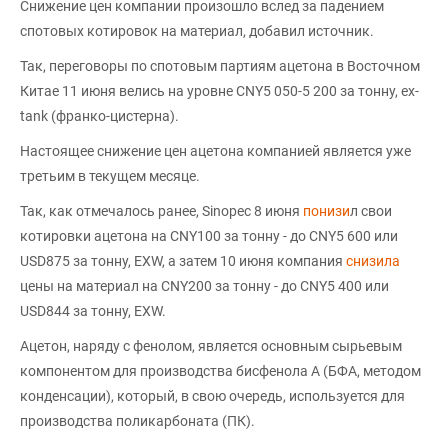
Снижение цен компании произошло вслед за падением
спотовых котировок на материал, добавил источник.
Так, переговоры по спотовым партиям ацетона в Восточном
Китае 11 июня велись на уровне CNY5 050-5 200 за тонну, ex-
tank (франко-цистерна).
Настоящее снижение цен ацетона компанией является уже
третьим в текущем месяце.
Так, как отмечалось ранее, Sinopec 8 июня
понизи
л свои
котировки ацетона на CNY100 за тонну - до CNY5 600 или
USD875 за тонну, EXW, а затем 10 июня компания
снизила
цены на материал на CNY200 за тонну - до CNY5 400 или
USD844 за тонну, EXW.
Ацетон, наряду с фенолом, является основным сырьевым
компонентом для производства бисфенола А (БФА, методом
конденсации), который, в свою очередь, используется для
производства поликарбоната (ПК).