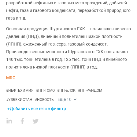
разработкой нефтяных и газовых месторождений, добычей
нефти, газа и газового конденсата, переработкой природного
газа и т.д.
Основная продукция Шуртанского ГХК — полиэтилен низкого
давления (ПНД), линейный полиэтилен низкой плотности
(ЛПНП), сжиженный газ, сера, газовый конденсат.
Производственные мощности Шуртанского ГХК составляют
140 тыс. тонн этилена в год, 125 тыс. тонн ПНД и линейного
полиэтилена низкой плотности (ЛПНП) в год.
MRC
#
НЕФТЕХИМИЯ
#
ПП-ГОМО
#
ПП-БЛОК
#
ПП-РАНДОМ
Еще
10
#
УЗБЕКИСТАН
#
НОВОСТЬ
+Добавить все теги в фильтр