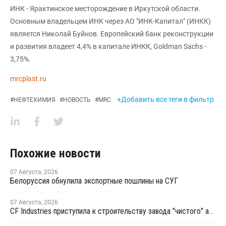
ИНК - Ярактинское месторождение в Иркутской области.
Основным владельцем ИНК через АО "ИНК-Капитал" (ИНКК)
является Николай Буйнов. Европейский банк реконструкции
и развития владеет 4,4% в капитале ИНКК, Goldman Sachs -
3,75%.
mrcplast.ru
+Добавить все теги в фильтр
#
НЕФТЕХИМИЯ
#
НОВОСТЬ
#
MRC
Похожие новости
07 Августа
,
2026
Белоруссия обнулила экспортные пошлины на СУГ
07 Августа
,
2026
CF Industries приступила к строительству завода "чистого" аммиака за USD4 миллиарда