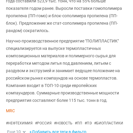
года составили 523,9 тыс. тонн, что на 55% больше
показателя годом ранее. Выросли поставки гомополимера
пропилена (ПП-гомо) и блок-сополимера пропилена (ПП-
блок). Предложение же стат-сополимера пропилена (ПП-
рандом) сократилось.
Научно-производственное предприятие "ПОЛИПЛАСТИК"
специализируется на выпуске термопластичных
композиционных материалов и полимерного сырья для
переработки методом литья под давлением, литьем с
раздувом и экструзией и занимает ведущее положение на
российском рынке компаундов на основе термопластов.
Компания входит в ТОП-10 среди европейских
компаундеров. Суммарные производственные мощности
предприятия составляют более 115 тыс. тонн в год.
MRC
#
НЕФТЕХИМИЯ
#
РОССИЯ
#
НОВОСТЬ
#
ПП
#
ПЭ
#
БИОПЛАСТИКИ
Еще
10
+Добавить все теги в фильтр