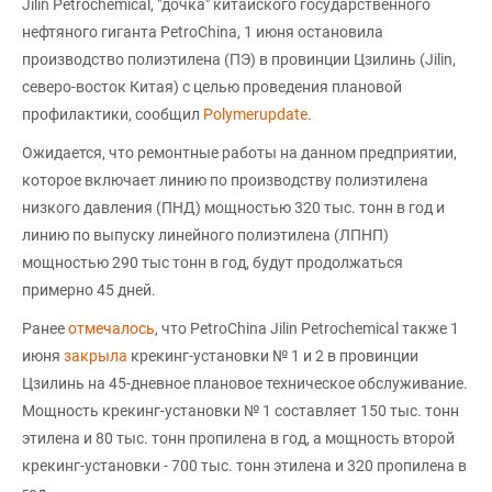
Jilin Petrochemical, "дочка" китайского государственного
нефтяного гиганта PetroChina, 1 июня остановила
производство полиэтилена (ПЭ) в провинции Цзилинь (Jilin,
северо-восток Китая) с целью проведения плановой
профилактики, сообщил
Polymerupdate
.
Ожидается, что ремонтные работы на данном предприятии,
которое включает линию по производству полиэтилена
низкого давления (ПНД) мощностью 320 тыс. тонн в год и
линию по выпуску линейного полиэтилена (ЛПНП)
мощностью 290 тыс тонн в год, будут продолжаться
примерно 45 дней.
Ранее
отмечалось
, что PetroChina Jilin Petrochemical также 1
июня
закрыла
крекинг-установки № 1 и 2 в провинции
Цзилинь на 45-дневное плановое техническое обслуживание.
Мощность крекинг-установки № 1 составляет 150 тыс. тонн
этилена и 80 тыс. тонн пропилена в год, а мощность второй
крекинг-установки - 700 тыс. тонн этилена и 320 пропилена в