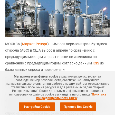
МОСКВА (
Маркет Репорт
) -- Импорт акрилонитрил-бутадиен-
стирола (АБС) в США вырос в апреле по сравнению с
предыдущим месяцем и практически не изменился по
сравнению с предыдущим годом, согласно данным
ICIS
из
базы данных спроса и предложения.
Мы используем файлы cookie
в различных целях, включая
Таким образом, импорт АБС в апреле вырос на 3,9% по
соблюдение мер безопасности, обеспечение наилучшего
пользовательского опыта при работе с нашим сайтом, отслеживание
сравнению с мартом и на 1% ниже, чем в апреле 2020 года.
статистики посещения ресурса и для рекламных задач “Маркет
Репорт Компани”. Более детальную информацию о правилах
Поставки АБС США были ограниченными после
использования файлов cookie вы найдёте на странице "
Политика
конфиденциальности GDPR
".
февральского полярного шторма, вызвавшего перебои в
производстве самого материала и сырья для него. При этом
Настройки Cookie
Принять Все Cookie
спрос на АБС остается высоким со стороны сектора