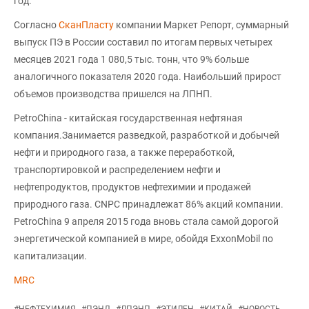
год.
Согласно
СканПласту
компании Маркет Репорт, суммарный
выпуск ПЭ в России составил по итогам первых четырех
месяцев 2021 года 1 080,5 тыс. тонн, что 9% больше
аналогичного показателя 2020 года. Наибольший прирост
объемов производства пришелся на ЛПНП.
PetroChina - китайская государственная нефтяная
компания.Занимается разведкой, разработкой и добычей
нефти и природного газа, а также переработкой,
транспортировкой и распределением нефти и
нефтепродуктов, продуктов нефтехимии и продажей
природного газа. CNPC принадлежат 86% акций компании.
PetroChina 9 апреля 2015 года вновь стала самой дорогой
энергетической компанией в мире, обойдя ExxonMobil по
капитализации.
MRC
#
НЕФТЕХИМИЯ
#
ПЭНД
#
ЛПЭНП
#
ЭТИЛЕН
#
КИТАЙ
#
НОВОСТЬ