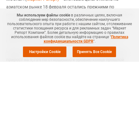
азиатском рынке 18 февраля остались прежними по
сравнению с уровнем днем ранее на фоне хорошего спроса со
Мы используем файлы cookie
в различных целях, включая
соблюдение мер безопасности, обеспечение наилучшего
стороны китайского рынка, сообщил
ICIS
.
пользовательского опыта при работе с нашим сайтом, отслеживание
статистики посещения ресурса и для рекламных задач “Маркет
Репорт Компани”. Более детальную информацию о правилах
Так, спотовые котировки материала находились на уровне
использования файлов cookie вы найдёте на странице "
Политика
USD1 165 за тонну, CFR Северо-Восточная Азия (СВА).
конфиденциальности GDPR
".
Между тем, цены нафты в регионе в понедельник показали
Настройки Cookie
Принять Все Cookie
прирост на 9,75% по отношению к уровню конца прошлой
недели и составили USD535,25 за тонну, CFR Япония, против
предыдущего уровня в USD525,50 за тонну, CFR Япония.
Котировки нафты в Азии росли в первой половине февраля
на фоне возросших фьючерсов сырой нефти.
Этилен является основным сырьевым компонентом для
производства полиэтилена (ПЭ).
Согласно Ценовому
обзору ICIS-MRC
, в России cпрос на
полиэтилен на местном рынке по-прежнему достаточно
низкий, во многих секторах потребления отмечается