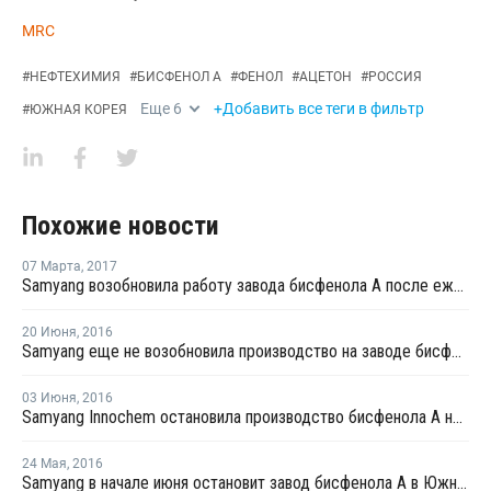
MRC
#
НЕФТЕХИМИЯ
#
БИСФЕНОЛ А
#
ФЕНОЛ
#
АЦЕТОН
#
РОССИЯ
Еще
6
+Добавить все теги в фильтр
#
ЮЖНАЯ КОРЕЯ
Похожие новости
07 Марта
,
2017
Samyang возобновила работу завода бисфенола А после ежегодной профилактики
20 Июня
,
2016
Samyang еще не возобновила производство на заводе бисфенола А в Южной Корее
03 Июня
,
2016
Samyang Innochem остановила производство бисфенола А на заводе в Южной Корее на профилактику
24 Мая
,
2016
Samyang в начале июня остановит завод бисфенола А в Южной Корее на профилактику