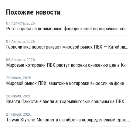
Похожие новости
07 Августа
,
2026
Рост спроса на полимерные фасады и светопрозрачные конструкции: на "Архстоянии" оценили технический потенциал ПВХ и ПК
07 Августа
,
2026
Геополитика перестраивает мировой рынок ПВХ — Китай лидирует в экспорте
05 Августа
,
2026
Мировые котировки ПВХ растут вопреки снижению цен в Китае
29 Июля
,
2026
Мировой рынок ПВХ: азиатские котировки выросли на фоне смешанных тенденций в Китае
28 Июля
,
2026
Власти Пакистана ввели антидемпинговые пошлины на ПВХ из США и Индонезии
27 Июля
,
2026
Taiwan Styrene Monomer в октябре на неопределенный срок остановит установку EBSM