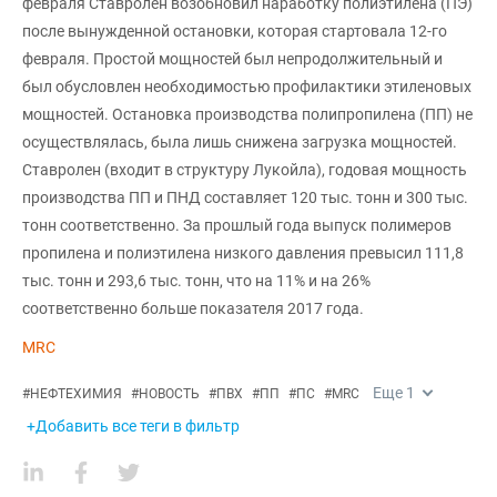
февраля Ставролен возобновил наработку полиэтилена (ПЭ)
после вынужденной остановки, которая стартовала 12-го
февраля. Простой мощностей был непродолжительный и
был обусловлен необходимостью профилактики этиленовых
мощностей. Остановка производства полипропилена (ПП) не
осуществлялась, была лишь снижена загрузка мощностей.
Ставролен (входит в структуру Лукойла), годовая мощность
производства ПП и ПНД составляет 120 тыс. тонн и 300 тыс.
тонн соответственно. За прошлый года выпуск полимеров
пропилена и полиэтилена низкого давления превысил 111,8
тыс. тонн и 293,6 тыс. тонн, что на 11% и на 26%
соответственно больше показателя 2017 года.
MRC
Еще
1
#
НЕФТЕХИМИЯ
#
НОВОСТЬ
#
ПВХ
#
ПП
#
ПС
#
MRC
+Добавить все теги в фильтр