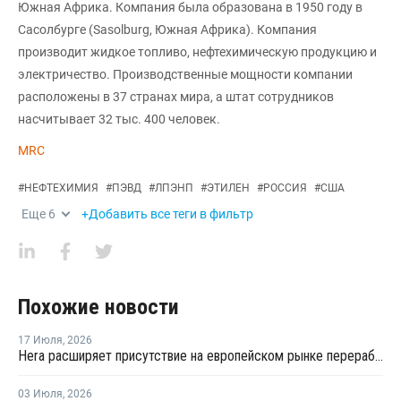
Южная Африка. Компания была образована в 1950 году в
Сасолбурге (Sasolburg, Южная Африка). Компания
производит жидкое топливо, нефтехимическую продукцию и
электричество. Производственные мощности компании
расположены в 37 странах мира, а штат сотрудников
насчитывает 32 тыс. 400 человек.
MRC
#
НЕФТЕХИМИЯ
#
ПЭВД
#
ЛПЭНП
#
ЭТИЛЕН
#
РОССИЯ
#
США
Еще
6
+Добавить все теги в фильтр
Похожие новости
17 Июля
,
2026
Hera расширяет присутствие на европейском рынке переработки пластика благодаря приобретению в Польше
03 Июля
,
2026