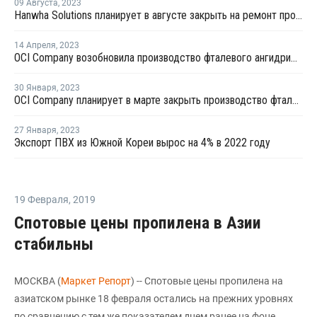
09 Августа
,
2023
Hanwha Solutions планирует в августе закрыть на ремонт производство ПВХ в Йосу
14 Апреля
,
2023
OCI Company возобновила производство фталевого ангидрида в Южной Корее после ремонта
30 Января
,
2023
OCI Company планирует в марте закрыть производство фталевого ангидрида в Южной Корее на ремонт
27 Января
,
2023
Экспорт ПВХ из Южной Кореи вырос на 4% в 2022 году
19 Февраля
,
2019
Спотовые цены пропилена в Азии
стабильны
МОСКВА (
Маркет Репорт
) -- Спотовые цены пропилена на
азиатском рынке 18 февраля остались на прежних уровнях
по сравнению с тем же показателем днем ранее на фоне