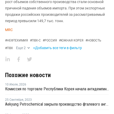
рост объемов собственного производства стали основной
причиной падения объемов импорта. При этом экспортные
продажи российских производителей за рассматриваемый
период превысили 149,7 тыс. тонн.
MRC
#
НЕФТЕХИМИЯ
#
ПВХ-С
#
РОССИЯ
#
ЮЖНАЯ КОРЕЯ
#
НОВОСТЬ
Еще
2
+Добавить все теги в фильтр
#
ПВХ
Похожие новости
10 Июля
,
2026
Комиссия по торговле Республики Корея начала антидемпинговое расследование в отношении китайского ПВХ-С
25 Сентября
,
2023
Aekyung Petrochemical закрыла производство фталевого ангидрида на ремонт