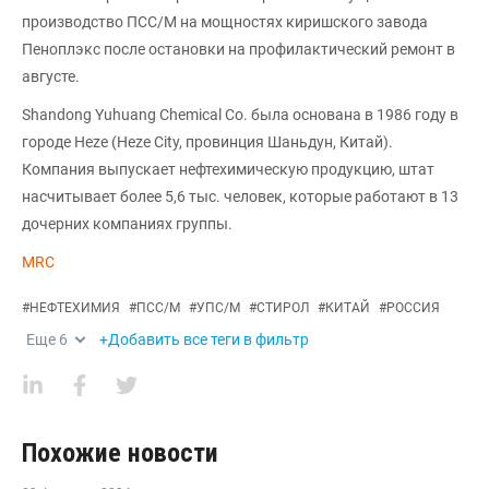
производство ПСС/М на мощностях киришского завода
Пеноплэкс после остановки на профилактический ремонт в
августе.
Shandong Yuhuang Chemical Co. была основана в 1986 году в
городе Heze (Heze City, провинция Шаньдун, Китай).
Компания выпускает нефтехимическую продукцию, штат
насчитывает более 5,6 тыс. человек, которые работают в 13
дочерних компаниях группы.
MRC
#
НЕФТЕХИМИЯ
#
ПСС/М
#
УПС/М
#
СТИРОЛ
#
КИТАЙ
#
РОССИЯ
Еще
6
+Добавить все теги в фильтр
Похожие новости