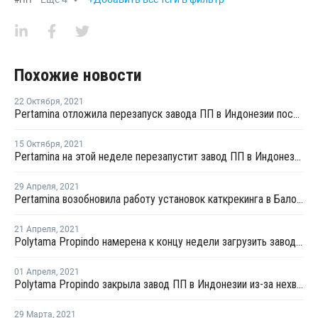
#
ПП
Похожие новости
22 Октября
,
2021
Pertamina отложила перезапуск завода ПП в Индонезии после планового ремонта
15 Октября
,
2021
Pertamina на этой неделе перезапустит завод ПП в Индонезии после планового ремонта
29 Апреля
,
2021
Pertamina возобновила работу установок каткрекинга в Балонгане
21 Апреля
,
2021
Polytama Propindo намерена к концу недели загрузить завод ПП в Индонезии на штатном уровне после перезапуска
01 Апреля
,
2021
Polytama Propindo закрыла завод ПП в Индонезии из-за нехватки сырья
29 Марта
,
2021