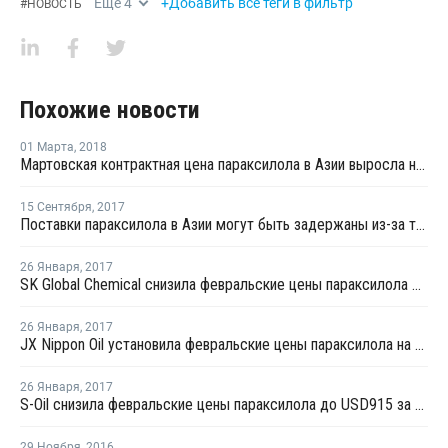
Еще
4
+Добавить все теги в фильтр
#
НОВОСТЬ
Похожие новости
01 Марта
,
2018
Мартовская контрактная цена параксилола в Азии выросла на USD5 за тонну
15 Сентября
,
2017
Поставки параксилола в Азии могут быть задержаны из-за тайфуна "Талим"
26 Января
,
2017
SK Global Chemical снизила февральские цены параксилола до USD920 за тонну
26 Января
,
2017
JX Nippon Oil установила февральские цены параксилола на уровне USD910 за тонну
26 Января
,
2017
S-Oil снизила февральские цены параксилола до USD915 за тонну
29 Ноября
,
2016