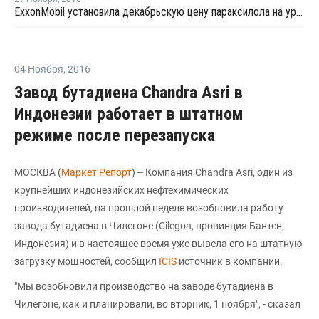
ExxonMobil установила декабрьскую цену параксилола на уровне USD860 за тонну
04 Ноября
,
2016
Завод бутадиена Chandra Asri в
Индонезии работает в штатном
режиме после перезапуска
МОСКВА (
Маркет Репорт
) -- Компания Chandra Asri, один из
крупнейших индонезийских нефтехимических
производителей, на прошлой неделе возобновила работу
завода бутадиена в Чилегоне (Cilegon, провинция Бантен,
Индонезия) и в настоящее время уже вывела его на штатную
загрузку мощностей, сообщил
ICIS
источник в компании.
"Мы возобновили производство на заводе бутадиена в
Чилегоне, как и планировали, во вторник, 1 ноября", - сказал