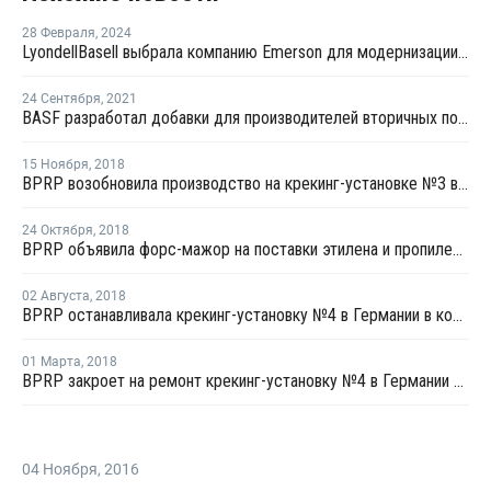
28 Февраля
,
2024
LyondellBasell выбрала компанию Emerson для модернизации систем управления в Весселинге
24 Сентября
,
2021
BASF разработал добавки для производителей вторичных полимеров
15 Ноября
,
2018
BPRP возобновила производство на крекинг-установке №3 в Гельзенкирхене
24 Октября
,
2018
BPRP объявила форс-мажор на поставки этилена и пропилена с крекинг-установки №4 в Германии
02 Августа
,
2018
BPRP останавливала крекинг-установку №4 в Германии в конце июля из-за технического сбоя
01 Марта
,
2018
BPRP закроет на ремонт крекинг-установку №4 в Германии 5 марта
04 Ноября
,
2016