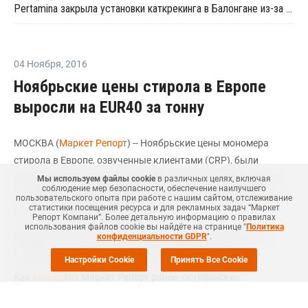
Pertamina закрыла установки каткрекинга в Балонгане из-за пожара
04 Ноября
,
2016
Ноябрьские цены стирола в Европе
выросли на EUR40 за тонну
МОСКВА (
Маркет Репорт
) -- Ноябрьские цены мономера
стирола в Европе, озвученные клиентами (CRP), были
согласованы на уровне EUR1 025 за тонну, что на EUR40 за
Мы используем файлы cookie
в различных целях, включая
соблюдение мер безопасности, обеспечение наилучшего
тонну выше уровня предыдущего месяца, сообщили
ICIS
пользовательского опыта при работе с нашим сайтом, отслеживание
статистики посещения ресурса и для рекламных задач “Маркет
несколько источников рынка.
Репорт Компани”. Более детальную информацию о правилах
использования файлов cookie вы найдёте на странице "
Политика
Цены CRP (customer reference price) были договорены на
конфиденциальности GDPR
".
условиях поставки франко-борт (FOB) Роттердам.
Настройки Cookie
Принять Все Cookie
Как
сообщала
Маркет Репорт ранее, октябрьские
контрактные цены мономера стирола в Европе были