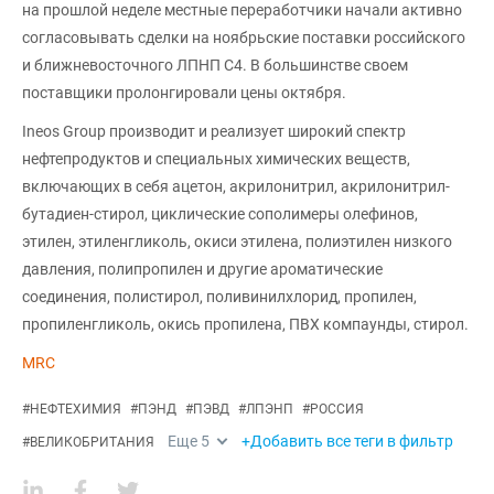
на прошлой неделе местные переработчики начали активно
согласовывать сделки на ноябрьские поставки российского
и ближневосточного ЛПНП С4. В большинстве своем
поставщики пролонгировали цены октября.
Ineos Group производит и реализует широкий спектр
нефтепродуктов и специальных химических веществ,
включающих в себя ацетон, акрилонитрил, акрилонитрил-
бутадиен-стирол, циклические сополимеры олефинов,
этилен, этиленгликоль, окиси этилена, полиэтилен низкого
давления, полипропилен и другие ароматические
соединения, полистирол, поливинилхлорид, пропилен,
пропиленгликоль, окись пропилена, ПВХ компаунды, стирол.
MRC
#
НЕФТЕХИМИЯ
#
ПЭНД
#
ПЭВД
#
ЛПЭНП
#
РОССИЯ
Еще
5
+Добавить все теги в фильтр
#
ВЕЛИКОБРИТАНИЯ