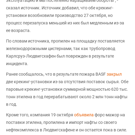
эксплуатацию и мы постепенно наращиваем обороты", -
сказал источник. Источник добавил, что обе крекинг-
установки возобновили производство 27 октября, но
процесс перезапуска меньшей из них был медленным из-за
ее возраста.
По словам источника, пропилен на площадку поставляется
железнодорожными цистернами, так как трубопровод
Карлсруэ-Людвигсхафен был поврежден в результате
инцидента.
Ранее сообщалось, что в результате пожара BASF
закрыл
две крекинг-установки из-за отсутствия поставок сырья. Обе
паровые крекинг-установки суммарной мощностью 620 тыс.
тонн этилена в год перерабатывают около 2 млн тонн нафты
в год.
Кроме того, компания 19 октября
объявила
форс-мажор на
поставки этилена, пропилена и импорт нафты со своего
нефтекомплекса в Людвигсхафене и он остается пока в силе.