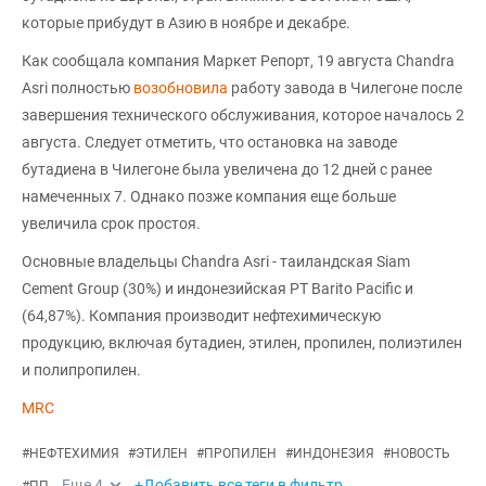
которые прибудут в Азию в ноябре и декабре.
Как сообщала компания Маркет Репорт, 19 августа Chandra
Asri полностью
возобновила
работу завода в Чилегоне после
завершения технического обслуживания, которое началось 2
августа. Следует отметить, что остановка на заводе
бутадиена в Чилегоне была увеличена до 12 дней с ранее
намеченных 7. Однако позже компания еще больше
увеличила срок простоя.
Основные владельцы Chandra Asri - таиландская Siam
Cement Group (30%) и индонезийская PT Barito Pacific и
(64,87%). Компания производит нефтехимическую
продукцию, включая бутадиен, этилен, пропилен, полиэтилен
и полипропилен.
MRC
#
НЕФТЕХИМИЯ
#
ЭТИЛЕН
#
ПРОПИЛЕН
#
ИНДОНЕЗИЯ
#
НОВОСТЬ
Еще
4
+Добавить все теги в фильтр