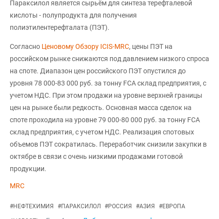
Параксилол является сырьём для синтеза терефталевой
кислоты - полупродукта для получения
полиэтилентерефталата (ПЭТ).
Согласно
Ценовому Обзору ICIS-MRC
, цены ПЭТ на
российском рынке снижаются под давлением низкого спроса
на споте. Диапазон цен российского ПЭТ опустился до
уровня 78 000-83 000 руб. за тонну FCA склад предприятия, с
учетом НДС. При этом продажи на уровне верхней границы
цен на рынке были редкость. Основная масса сделок на
споте проходила на уровне 79 000-80 000 руб. за тонну FCA
склад предприятия, с учетом НДС. Реализация спотовых
объемов ПЭТ сократилась. Переработчик снизили закупки в
октябре в связи с очень низкими продажами готовой
продукции.
MRC
#
НЕФТЕХИМИЯ
#
ПАРАКСИЛОЛ
#
РОССИЯ
#
АЗИЯ
#
ЕВРОПА