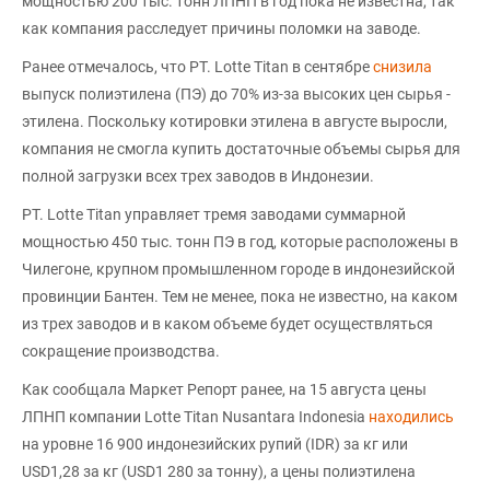
мощностью 200 тыс. тонн ЛПНП в год пока не известна, так
как компания расследует причины поломки на заводе.
Ранее отмечалось, что PT. Lotte Titan в сентябре
снизила
выпуск полиэтилена (ПЭ) до 70% из-за высоких цен сырья -
этилена. Поскольку котировки этилена в августе выросли,
компания не смогла купить достаточные объемы сырья для
полной загрузки всех трех заводов в Индонезии.
PT. Lotte Titan управляет тремя заводами суммарной
мощностью 450 тыс. тонн ПЭ в год, которые расположены в
Чилегоне, крупном промышленном городе в индонезийской
провинции Бантен. Тем не менее, пока не известно, на каком
из трех заводов и в каком объеме будет осуществляться
сокращение производства.
Как сообщала Маркет Репорт ранее, на 15 августа цены
ЛПНП компании Lotte Titan Nusantara Indonesia
находились
на уровне 16 900 индонезийских рупий (IDR) за кг или
USD1,28 за кг (USD1 280 за тонну), а цены полиэтилена