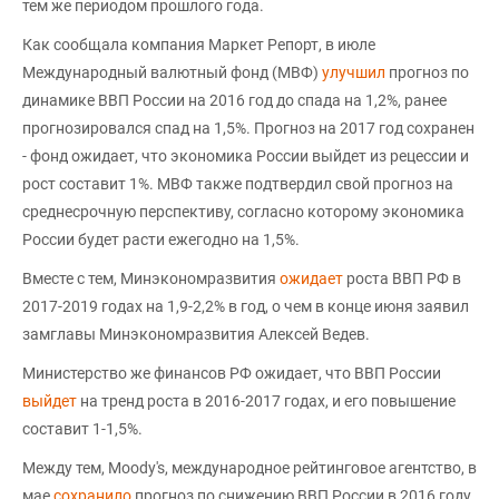
тем же периодом прошлого года.
Как сообщала компания Маркет Репорт, в июле
Международный валютный фонд (МВФ)
улучшил
прогноз по
динамике ВВП России на 2016 год до спада на 1,2%, ранее
прогнозировался спад на 1,5%. Прогноз на 2017 год сохранен
- фонд ожидает, что экономика России выйдет из рецессии и
рост составит 1%. МВФ также подтвердил свой прогноз на
среднесрочную перспективу, согласно которому экономика
России будет расти ежегодно на 1,5%.
Вместе с тем, Минэкономразвития
ожидает
роста ВВП РФ в
2017-2019 годах на 1,9-2,2% в год, о чем в конце июня заявил
замглавы Минэкономразвития Алексей Ведев.
Министерство же финансов РФ ожидает, что ВВП России
выйдет
на тренд роста в 2016-2017 годах, и его повышение
составит 1-1,5%.
Между тем, Moody's, международное рейтинговое агентство, в
мае
сохранило
прогноз по снижению ВВП России в 2016 году