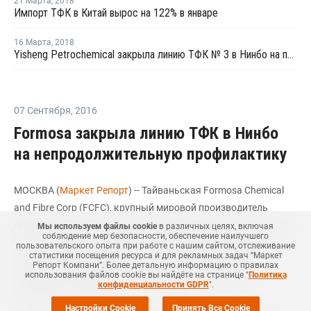
21 Марта
,
2018
Импорт ТФК в Китай вырос на 122% в январе
16 Марта
,
2018
Yisheng Petrochemical закрыла линию ТФК № 3 в Нинбо на плановый ремонт
07 Сентября
,
2016
Formosa закрыла линию ТФК в Нинбо
на непродолжительную профилактику
МОСКВА (
Маркет Репорт
) -- Тайваньская Formosa Chemical
and Fibre Corp (FCFC), крупный мировой производитель
нефтехимической продукции, входящий в структуру Formosa
Мы используем файлы cookie
в различных целях, включая
соблюдение мер безопасности, обеспечение наилучшего
Plastics, сегодня, 7 сентября остановила производство на
пользовательского опыта при работе с нашим сайтом, отслеживание
статистики посещения ресурса и для рекламных задач “Маркет
заводе терефталевой кислоты (ТФК) в Нинбо (Ningbo,
Репорт Компани”. Более детальную информацию о правилах
использования файлов cookie вы найдёте на странице "
Политика
провинция Чжэцзян, Китай), сообщил
ICIS
источник,
конфиденциальности GDPR
".
знакомый с вопросом.
Настройки Cookie
Принять Все Cookie