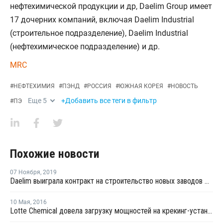
нефтехимической продукции и др, Daelim Group имеет
17 дочерних компаний, включая Daelim Industrial
(строительное подразделение), Daelim Industrial
(нефтехимическое подразделение) и др.
MRC
#
НЕФТЕХИМИЯ
#
ПЭНД
#
РОССИЯ
#
ЮЖНАЯ КОРЕЯ
#
НОВОСТЬ
Еще
5
+Добавить все теги в фильтр
#
ПЭ
Похожие новости
07 Ноября
,
2019
Daelim выиграла контракт на строительство новых заводов ПЭ и ПП для южнокорейской Hyundai Chemical
10 Мая
,
2016
Lotte Chemical довела загрузку мощностей на крекинг-установке в Йосу до 100%