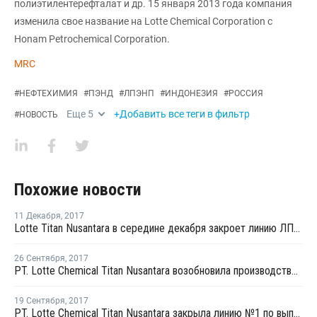
полиэтилентерефталат и др. 15 января 2013 года компания
изменила свое название на Lotte Chemical Corporation с
Honam Petrochemical Corporation.
MRC
#
НЕФТЕХИМИЯ
#
ПЭНД
#
ЛПЭНП
#
ИНДОНЕЗИЯ
#
РОССИЯ
Еще
5
+Добавить все теги в фильтр
#
НОВОСТЬ
Похожие новости
11 Декабря
,
2017
Lotte Titan Nusantara в середине декабря закроет линию ЛПНП № 3 в Индонезии на профилактику
26 Сентября
,
2017
PT. Lotte Chemical Titan Nusantara возобновила производство на заводе №3 по выпуску ЛПНП в Индонезии
19 Сентября
,
2017
PT. Lotte Chemical Titan Nusantara закрыла линию №1 по выпуску ЛПНП из-за нехватки сырья