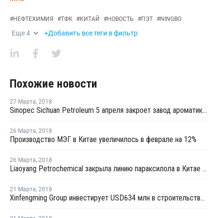
#
НЕФТЕХИМИЯ
#
ТФК
#
КИТАЙ
#
НОВОСТЬ
#
ПЭТ
#
NINGBO
Еще
4
+Добавить все теги в фильтр
Похожие новости
27 Марта
,
2018
Sinopec Sichuan Petroleum 5 апреля закроет завод ароматики в Китае на плановый ремонт
26 Марта
,
2018
Производство МЭГ в Китае увеличилось в феврале на 12%
26 Марта
,
2018
Liaoyang Petrochemical закрыла линию параксилола в Китае на профилактику
21 Марта
,
2018
Xinfengming Group инвестирует USD634 млн в строительство производства ТФК в Китае