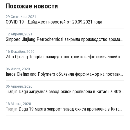
Похожие новости
29 Сентября
,
2021
COVID-19 - Дайджест новостей от 29.09.2021 года
12 Апреля
,
2021
Sinpoec Jiujiang Petrochemical закрыла производство ароматики в провинции Аньхой
16 Декабря
,
2020
Zibo Qixiang Tengda планирует построить нефтехимический комплекс в Китае
06 Июля
,
2020
Ineos Olefins and Polymers объявила форс-мажор на поставки ПП в Калифорнии
06 Апреля
,
2020
Tianjin Dagu загрузила завод окиси пропилена в Китае на 40% после перезапуска
18 Марта
,
2020
Tianjin Dagu 19 марта закроет завод окиси пропилена в Китае на плановую профилактику