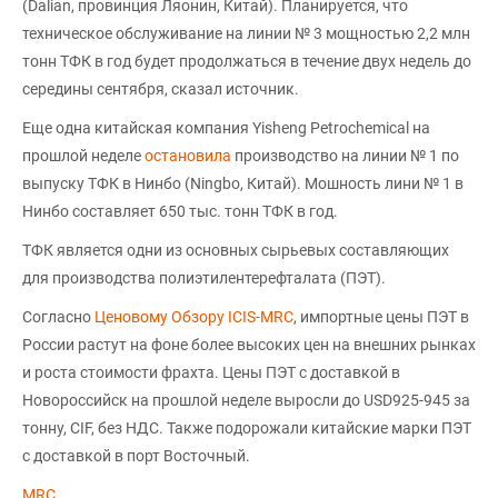
(Dalian, провинция Ляонин, Китай). Планируется, что
техническое обслуживание на линии № 3 мощностью 2,2 млн
тонн ТФК в год будет продолжаться в течение двух недель до
середины сентября, сказал источник.
Еще одна китайская компания Yisheng Petrochemical на
прошлой неделе
остановила
производство на линии № 1 по
выпуску ТФК в Нинбо (Ningbo, Китай). Мошность лини № 1 в
Нинбо составляет 650 тыс. тонн ТФК в год.
ТФК является одни из основных сырьевых составляющих
для производства полиэтилентерефталата (ПЭТ).
Cогласно
Ценовому Обзору ICIS-MRC
, импортные цены ПЭТ в
России растут на фоне более высоких цен на внешних рынках
и роста стоимости фрахта. Цены ПЭТ с доставкой в
Новороссийск на прошлой неделе выросли до USD925-945 за
тонну, CIF, без НДС. Также подорожали китайские марки ПЭТ
с доставкой в порт Восточный.
MRC