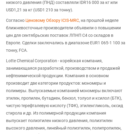
низкого давления (ПНД) составляли IDR16 000 за кг или
USD1,21 за кг (USD1 210 за тонну).
Согласно
Ценовому Обзору ICIS-MRC
, на прошлой неделе
ближневосточные производители объявили о повышении
цен для сентябрьских поставок ЛПНП С4 со складов в
Европе. Сделки заключались в диапазоне EUR1 065-1 100 за
тонну, FCA.
Lotte Chemical Corporation - корейская компания,
занимающаяся разработкой, производством и продажей
нефтехимической продукции. Компания в основном
производит две категории продуктов: мономеры и
полимеры. Выпускаемые компанией мономеры включают
этилен, пропилен, бутадиен, бензол, толуол и ксилол (БТК),
чистую терефталевую кислоту (ТФК), этиленгликоль, оксид
стирола и др. Из полимерной продукции компания
выпускает полиэтилен низкого давления, полиэтилен
высокого давления, линейный полиэтилен, полипропилен,