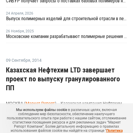
СИБУР получает запросы о поставках базовых полимеров на принципиально новые рынки
24 Апреля
,
2026
Выпуск полимерных изделий для строительной отрасли в первом квартале показал падение до 25%
26 Ноября
,
2025
Московские компании разрабатывают полимерные решения для строительства
09 Сентября
,
2014
Казахская Нефтехим LTD завершает
проект по выпуску гранулированного
ПП
МОСКВА (
Маркет Репорт
) -- Казахская компания Нефтехим
Мы используем файлы cookie
в различных целях, включая
LTD завершает сооружение цеха по выпуску
соблюдение мер безопасности, обеспечение наилучшего
гранулированного полипропилена (ПП), говорится в
пользовательского опыта при работе с нашим сайтом, отслеживание
статистики посещения ресурса и для рекламных задач “Маркет
сообщении производителя.
Репорт Компани”. Более детальную информацию о правилах
использования файлов cookie вы найдёте на странице "
Политика