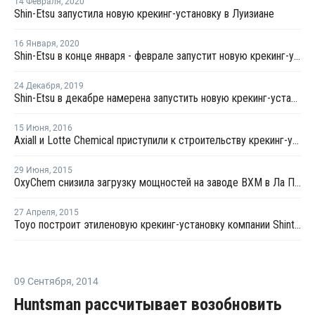
14 Февраля
,
2020
Shin-Etsu запустила новую крекинг-установку в Луизиане
16 Января
,
2020
Shin-Etsu в конце января - феврале запустит новую крекинг-установку в Луизиане
24 Декабря
,
2019
Shin-Etsu в декабре намерена запустить новую крекинг-установку в Луизиане
15 Июня
,
2016
Axiall и Lotte Chemical приступили к строительству крекинг-установки в Луизиане
29 Июня
,
2015
OxyChem снизила загрузку мощностей на заводе ВХМ в Ла Порте из-за технической неполадки
27 Апреля
,
2015
Toyo построит этиленовую крекинг-установку компании Shintech в США
09 Сентября
,
2014
Huntsman рассчитывает возобновить