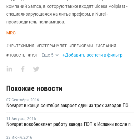
компаний Samca, в которую также входят Uldesa Poliplast -
специализирующаяся на литье преформ, и Nurel -
производитель полиамидов.
MRC
#
НЕФТЕХИМИЯ
#
ПЭТ-ГРАНУЛЯТ
#
ПРЕФОРМЫ
#
ИСПАНИЯ
Еще
5
+Добавить все теги в фильтр
#
НОВОСТЬ
#
ПЭТ
Похожие новости
07 Сентября
,
2016
Novapet в конце сентября закроет один из трех заводов ПЭТ в Барбастро на плановый ремонт
11 Августа
,
2016
Novapet возобновляет работу завода ПЭТ в Испании после проведения профилактики
23 Июня
,
2016