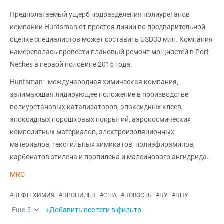
Предполагаемый ущерб подразделения полиуретанов
компании Huntsman от простоя линии по предварительной
оценке специалистов может составить USD30 млн. Компания
намеревалась провести плановый ремонт мощностей в Port
Neches в первой половине 2015 года.
Huntsman - международная химическая компания,
занимающая лидирующее положение в производстве
полиуретановых катализаторов, эпоксидных клеев,
эпоксидных порошковых покрытий, аэрокосмических
композитных материалов, электроизоляционных
материалов, текстильных химикатов, полиэфираминов,
карбонатов этилена и пропилена и малеинового ангидрида.
MRC
#
НЕФТЕХИМИЯ
#
ПРОПИЛЕН
#
США
#
НОВОСТЬ
#
ПУ
#
ППУ
Еще
5
+Добавить все теги в фильтр