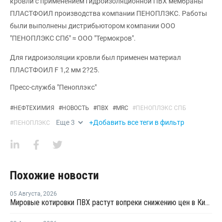
кровли с применением гидроизоляционной ПВХ мембраны
ПЛАСТФОИЛ производства компании ПЕНОПЛЭКС. Работы
были выполнены дистрибьютором компании ООО
"ПЕНОПЛЭКС СПб" ≈ ООО "Термокров".
Для гидроизоляции кровли был применен материал
ПЛАСТФОИЛ F 1,2 мм 2?25.
Пресс-служба "Пеноплэкс"
#
НЕФТЕХИМИЯ
#
НОВОСТЬ
#
ПВХ
#
MRC
#
ПЕНОПЛЭКС СПБ
Еще
3
+Добавить все теги в фильтр
#
ПЕНОПЛЭКС
Похожие новости
05 Августа
,
2026
Мировые котировки ПВХ растут вопреки снижению цен в Китае