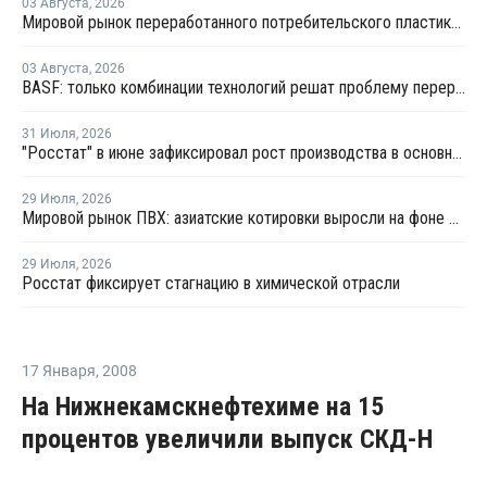
03 Августа
,
2026
Мировой рынок переработанного потребительского пластика к 2033 году вырастет в два раза
03 Августа
,
2026
BASF: только комбинации технологий решат проблему переработки инженерных пластиков
31 Июля
,
2026
"Росстат" в июне зафиксировал рост производства в основных группах пластмасс
29 Июля
,
2026
Мировой рынок ПВХ: азиатские котировки выросли на фоне смешанных тенденций в Китае
29 Июля
,
2026
Росстат фиксирует стагнацию в химической отрасли
17 Января
,
2008
На Нижнекамскнефтехиме на 15
процентов увеличили выпуск СКД-Н