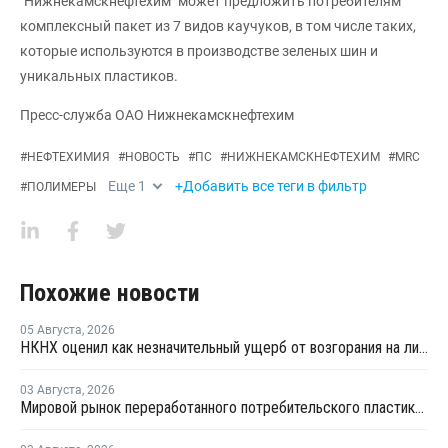
"Нижнекамскнефтехим" может предложить потребителям
комплексный пакет из 7 видов каучуков, в том числе таких,
которые используются в производстве зеленых шин и
уникальных пластиков.
Пресс-служба ОАО Нижнекамскнефтехим
#
НЕФТЕХИМИЯ
#
НОВОСТЬ
#
ПС
#
НИЖНЕКАМСКНЕФТЕХИМ
#
MRC
Еще
1
+Добавить все теги в фильтр
#
ПОЛИМЕРЫ
Похожие новости
05 Августа
,
2026
НКНХ оценил как незначительный ущерб от возгорания на линии полистирола
03 Августа
,
2026
Мировой рынок переработанного потребительского пластика к 2033 году вырастет в два раза