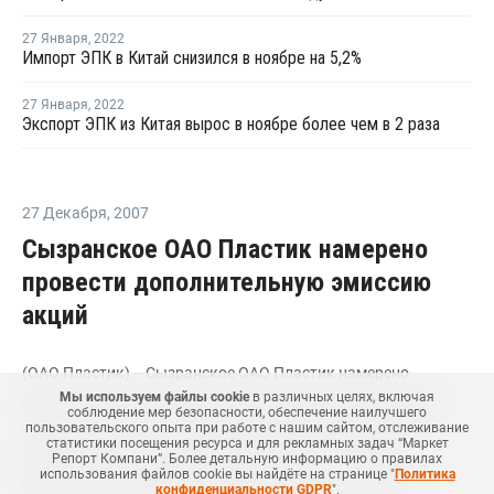
27 Января
,
2022
Импорт ЭПК в Китай снизился в ноябре на 5,2%
27 Января
,
2022
Экспорт ЭПК из Китая вырос в ноябре более чем в 2 раза
27 Декабря
,
2007
Сызранское ОАО Пластик намерено
провести дополнительную эмиссию
акций
(ОАО Пластик) -- Сызранское ОАО Пластик намерено
Мы используем файлы cookie
в различных целях, включая
провести дополнительную эмиссию акций. Эмиссия будет
соблюдение мер безопасности, обеспечение наилучшего
состоять почти из 51,5 миллиона акций номиналом 20
пользовательского опыта при работе с нашим сайтом, отслеживание
статистики посещения ресурса и для рекламных задач “Маркет
рублей каждая, таким образом, общая их стоимость
Репорт Компани”. Более детальную информацию о правилах
использования файлов cookie вы найдёте на странице "
Политика
составит чуть больше миллиарда рублей. Скорее всего,
конфиденциальности GDPR
".