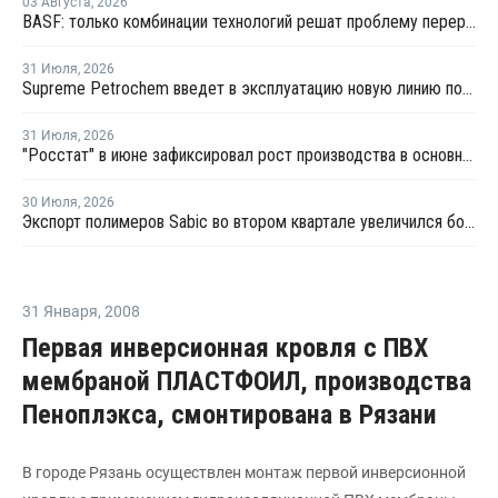
03 Августа
,
2026
BASF: только комбинации технологий решат проблему переработки инженерных пластиков
31 Июля
,
2026
Supreme Petrochem введет в эксплуатацию новую линию по производству полистирола
31 Июля
,
2026
"Росстат" в июне зафиксировал рост производства в основных группах пластмасс
30 Июля
,
2026
Экспорт полимеров Sabic во втором квартале увеличился более чем вдвое через Янбу на фоне напряженности в Ормузском проливе
31 Января
,
2008
Первая инверсионная кровля с ПВХ
мембраной ПЛАСТФОИЛ, производства
Пеноплэкса, смонтирована в Рязани
В городе Рязань осуществлен монтаж первой инверсионной