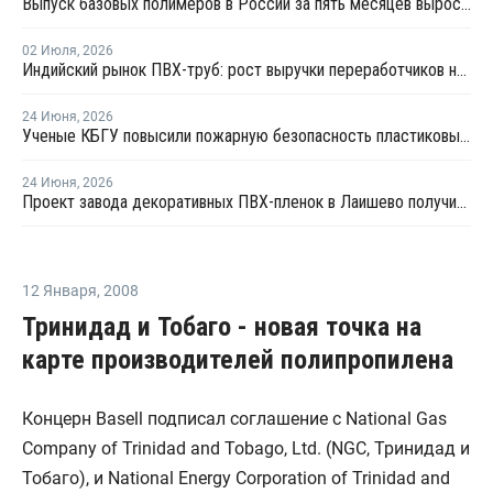
Выпуск базовых полимеров в России за пять месяцев вырос на 3,8%
02 Июля
,
2026
Индийский рынок ПВХ-труб: рост выручки переработчиков на фоне высоких цен на смолу
24 Июня
,
2026
Ученые КБГУ повысили пожарную безопасность пластиковых стройматериалов
24 Июня
,
2026
Проект завода декоративных ПВХ-пленок в Лаишево получил заключение госэкспертизы
12 Января
,
2008
Тринидад и Тобаго - новая точка на
карте производителей полипропилена
Концерн Basell подписал соглашение с National Gas
Company of Trinidad and Tobago, Ltd. (NGC, Тринидад и
Тобаго), и National Energy Corporation of Trinidad and