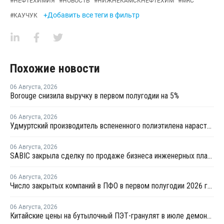
#
НЕФТЕХИМИЯ
#
НОВОСТЬ
#
НИЖНЕКАМСКНЕФТЕХИМ
#
MRC
+Добавить все теги в фильтр
#
КАУЧУК
Похожие новости
06 Августа
,
2026
Borouge снизила выручку в первом полугодии на 5%
06 Августа
,
2026
Удмуртский производитель вспененного полиэтилена нарастит выпуск на 15%
06 Августа
,
2026
SABIC закрыла сделку по продаже бизнеса инженерных пластиков компании Mutares за USD450 млн
06 Августа
,
2026
Число закрытых компаний в ПФО в первом полугодии 2026 года вдвое превысило число новых
06 Августа
,
2026
Китайские цены на бутылочный ПЭТ-гранулят в июле демонстрировали сильную волатильность