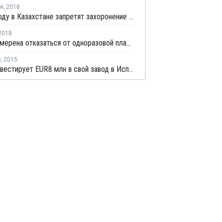
ря
,
2018
В 2019 году в Казахстане запретят захоронение пластмассы
2018
Индия намерена отказаться от одноразовой пластиковой упаковки к 2022 году
я
,
2015
Linpac инвестирует EUR8 млн в свой завод в Испании