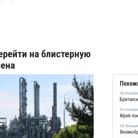
ерейти на блистерную
лена
Похож
06 Ноябр
05 Ноябр
08 Январ