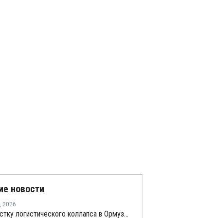
ие новости
,
2026
На расчистку логистического коллапса в Ормузском проливе уйдет не менее 275 дней