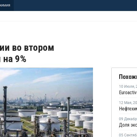
ХИМИЯ
ии во втором
 на 9%
Похож
10 Июля
,
12 Мая
,
2
09 Декаб
05 Сентяб