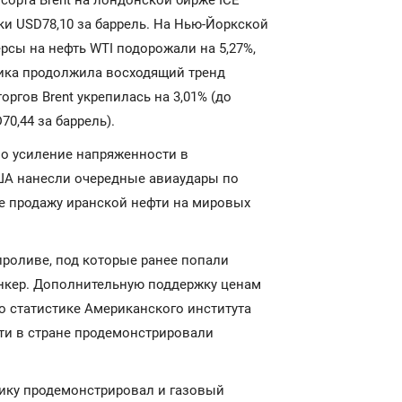
сорта Brent на лондонской бирже ICE
тки USD78,10 за баррель. На Нью-Йоркской
рсы на нефть WTI подорожали на 5,27%,
мика продолжила восходящий тренд
оргов Brent укрепилась на 3,01% (до
70,44 за баррель).
о усиление напряженности в
ША нанесли очередные авиаудары по
е продажу иранской нефти на мировых
проливе, под которые ранее попали
анкер. Дополнительную поддержку ценам
о статистике Американского института
фти в стране продемонстрировали
ику продемонстрировал и газовый