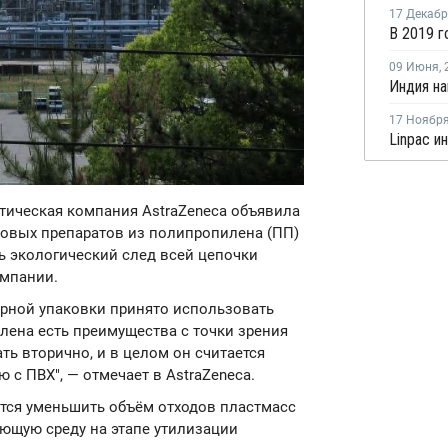
17 Декаб
09 Июня
,
17 Ноябр
тическая компания AstraZeneca объявила
новых препаратов из полипропилена (ПП)
ть экологический след всей цепочки
омпании.
ерной упаковки принято использовать
лена есть преимущества с точки зрения
ть вторично, и в целом он считается
с ПВХ", — отмечает в AstraZeneca.
тся уменьшить объём отходов пластмасс
ающую среду на этапе утилизации