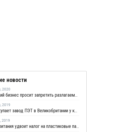
ие новости
я
,
2020
Британский бизнес просит запретить разлагаемые полимеры в стране
я
,
2019
Alpek покупает завод ПЭТ в Великобритании у компании Lotte Chemical
я
,
2019
Великобритания удвоит налог на пластиковые пакеты