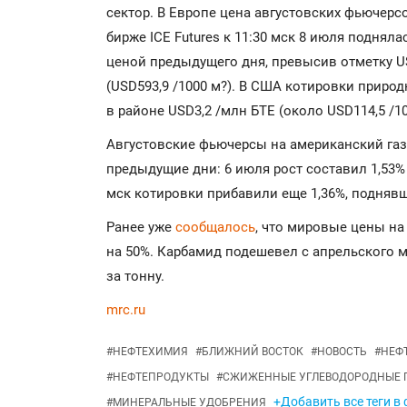
сектор. В Европе цена августовских фьючерсо
бирже ICE Futures к 11:30 мск 8 июля подняла
ценой предыдущего дня, превысив отметку US
(USD593,9 /1000 м?). В США котировки приро
в районе USD3,2 /млн БТЕ (около USD114,5 /10
Августовские фьючерсы на американский га
предыдущие дни: 6 июля рост составил 1,53% (
мск котировки прибавили еще 1,36%, поднявш
Ранее уже
сообщалось
, что мировые цены на
на 50%. Карбамид подешевел с апрельского 
за тонну.
mrc.ru
#
НЕФТЕХИМИЯ
#
БЛИЖНИЙ ВОСТОК
#
НОВОСТЬ
#
НЕФ
#
НЕФТЕПРОДУКТЫ
#
СЖИЖЕННЫЕ УГЛЕВОДОРОДНЫЕ 
+Добавить все теги в
#
МИНЕРАЛЬНЫЕ УДОБРЕНИЯ