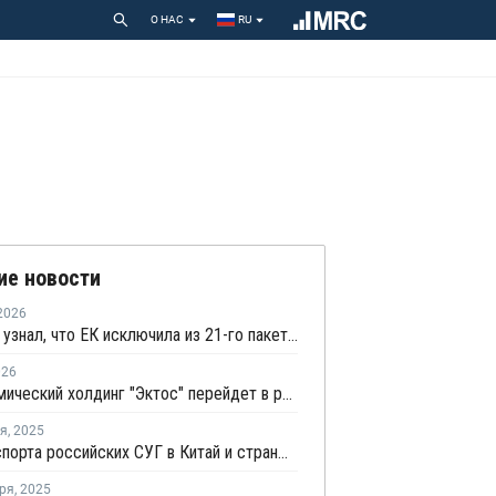
О НАС
RU
ие новости
2026
Euroactiv узнал, что ЕК исключила из 21-го пакета санкций против России
026
Нефтехимический холдинг "Эктос" перейдет в российскую юрисдикцию
ря
,
2025
Доля экспорта российских СУГ в Китай и страны Центральной Азии выросла до 85%
ря
,
2025