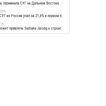
Строитель терминала СУГ на Дальнем Востоке попал под процедуру банкротства
2025
Экспорт СУГ из России упал на 21,8% в первом полугодии 2025 года из-за санкций ЕС
016
СИБУР может привлечь Surbana Jurong к строительству Амурского ГХК