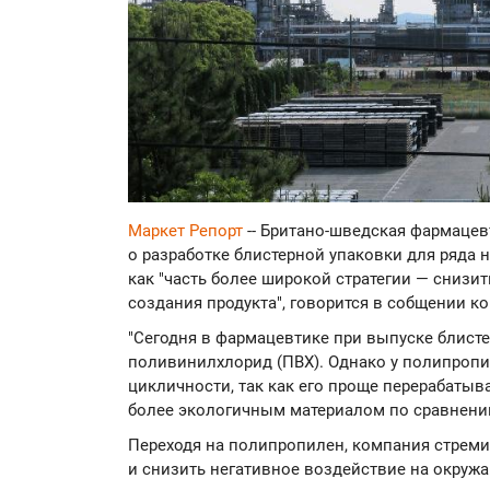
Маркет Репорт
-- Британо-шведская фармацев
о разработке блистерной упаковки для ряда 
как "часть более широкой стратегии — снизи
создания продукта", говорится в собщении к
"Сегодня в фармацевтике при выпуске блист
поливинилхлорид (ПВХ). Однако у полипропи
цикличности, так как его проще перерабатыва
более экологичным материалом по сравнению 
Переходя на полипропилен, компания стреми
и снизить негативное воздействие на окруж