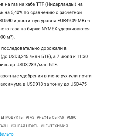
в на газ на хабе TTF (Нидерланды) на
сь на 5,40% по сравнению с расчетной
D590 и достигнув уровня EUR49,09 МВт·ч
дного газа на бирже NYMEX удерживаются
00 м?).
з последовательно дорожали в
до USD3,245 /млн БТЕ), а 7 июля к 11:30
ись до USD3,289 /млн БТЕ.
 азотные удобрения в июне рухнули почти
максимума в USD918 за тонну до USD475
ТЕПРОДУКТЫ
#
ГАЗ
#
НЕФТЬ СЫРАЯ
#
MRC
ГАЗЫ
#
СЫРАЯ НЕФТЬ
#
НЕФТЕХИМИЯ
 фильтр