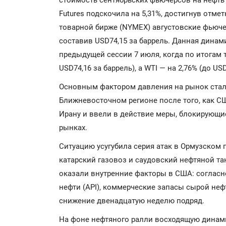
стоимость сентябрьских фьючерсов на нефть 
Futures подскочила на 5,31%, достигнув отме
товарной бирже (NYMEX) августовские фьюче
составив USD74,15 за баррель. Данная дина
предыдущей сессии 7 июля, когда по итогам т
USD74,16 за баррель), а WTI — на 2,76% (до USD
Основным фактором давления на рынок стал
Ближневосточном регионе после того, как С
Ирану и ввели в действие меры, блокирующи
рынках.
Ситуацию усугубила серия атак в Ормузском 
катарский газовоз и саудовский нефтяной т
оказали внутренние факторы в США: согласн
нефти (API), коммерческие запасы сырой не
снижение двенадцатую неделю подряд.
На фоне нефтяного ралли восходящую динам