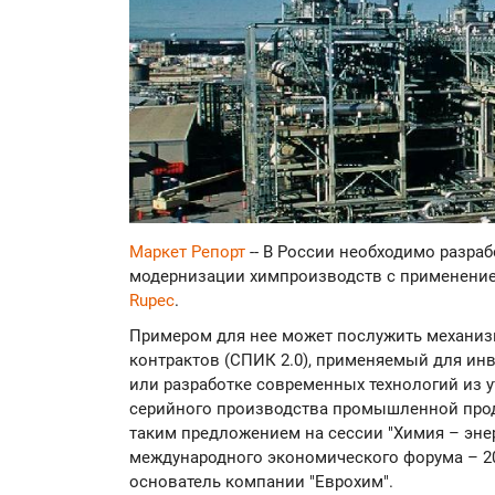
Маркет Репорт
-- В России необходимо разра
модернизации химпроизводств с применение
Rupec
.
Примером для нее может послужить механи
контрактов (СПИК 2.0), применяемый для и
или разработке современных технологий из 
серийного производства промышленной проду
таким предложением на сессии "Химия – энер
международного экономического форума – 2
основатель компании "Еврохим".