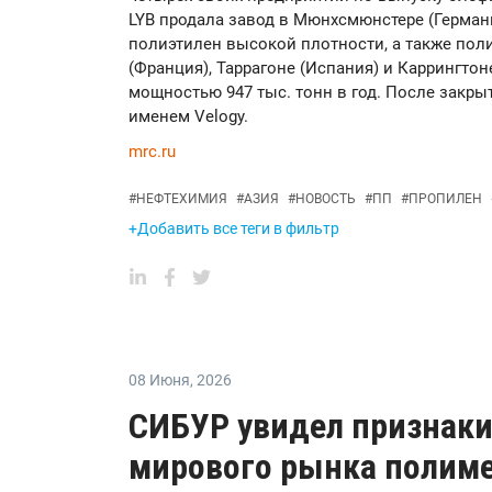
LYB продала завод в Мюнхсмюнстере (Герман
полиэтилен высокой плотности, а также по
(Франция), Таррагоне (Испания) и Каррингто
мощностью 947 тыс. тонн в год. После закрыт
именем Velogy.
mrc.ru
#
НЕФТЕХИМИЯ
#
АЗИЯ
#
НОВОСТЬ
#
ПП
#
ПРОПИЛЕН
+Добавить все теги в фильтр
08 Июня
,
2026
СИБУР увидел признаки
мирового рынка полиме