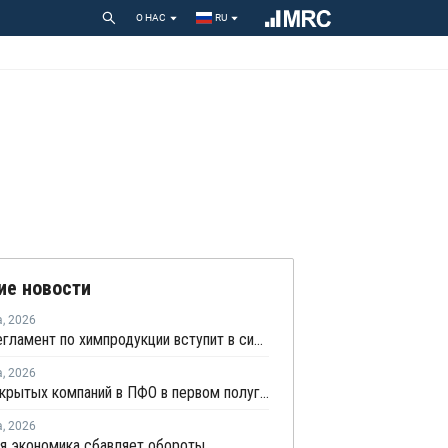
О НАС
RU
ие новости
а
,
2026
Новый регламент по химпродукции вступит в силу в сентябре 2027 года
а
,
2026
Число закрытых компаний в ПФО в первом полугодии 2026 года вдвое превысило число новых
а
,
2026
я экономика сбавляет обороты