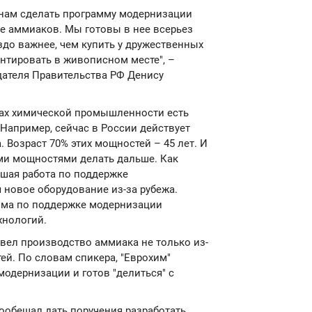
анам сделать программу модернизации
е аммиаков. Мы готовы в нее всерьез
здо важнее, чем купить у дружественных
нтировать в живописном месте", –
дателя Правительства РФ Денису
рах химической промышленности есть
Например, сейчас в России действует
 Возраст 70% этих мощностей – 45 лет. И
ими мощностями делать дальше. Как
ьшая работа по поддержке
я новое оборудование из-за рубежа.
мма по поддержке модернизации
хнологий.
вел производство аммиака не только из-
ей. По словам спикера, "Еврохим"
одернизации и готов "делиться" с
ообещал дать поручения разработать