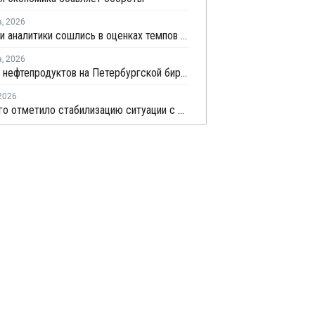
а
,
2026
Росстат и аналитики сошлись в оценках темпов замедления экономики
а
,
2026
Продажи нефтепродуктов на Петербургской бирже за 7 месяцев снизились на 11,2%, в июле – на 35,6%
2026
Минэнерго отметило стабилизацию ситуации с обеспечением топливом в ряде регионов