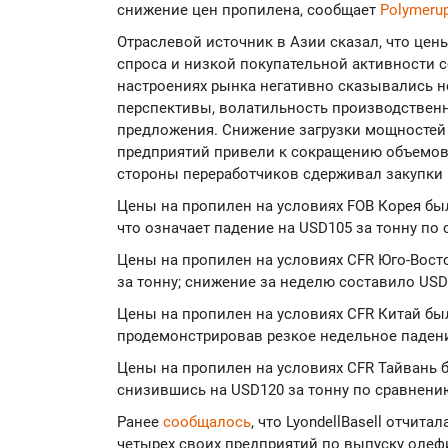
снижение цен пропилена, сообщает
Polymeru
Отраслевой источник в Азии сказал, что цен
спроса и низкой покупательной активности 
настроениях рынка негативно сказывались 
перспективы, волатильность производственн
предложения. Снижение загрузки мощностей
предприятий привели к сокращению объемов 
стороны переработчиков сдерживал закупки 
Цены на пропилен на условиях FOB Корея был
что означает падение на USD105 за тонну по
Цены на пропилен на условиях CFR Юго-Вост
за тонну; снижение за неделю составило USD8
Цены на пропилен на условиях CFR Китай был
продемонстрировав резкое недельное падени
Цены на пропилен на условиях CFR Тайвань б
снизившись на USD120 за тонну по сравнени
Ранее
сообщалось
, что LyondellBasell отчит
четырех своих предприятий по выпуску оле