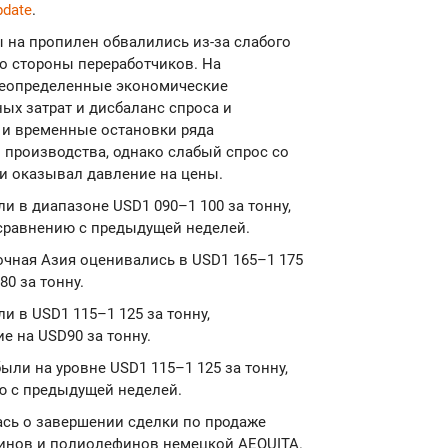
pdate
.
ы на пропилен обвалились из-за слабого
со стороны переработчиков. На
неопределенные экономические
ых затрат и дисбаланс спроса и
 и временные остановки ряда
производства, однако слабый спрос со
и оказывал давление на цены.
и в диапазоне USD1 090–1 100 за тонну,
 сравнению с предыдущей неделей.
очная Азия оценивались в USD1 165–1 175
0 за тонну.
и в USD1 115–1 125 за тонну,
е на USD90 за тонну.
ыли на уровне USD1 115–1 125 за тонну,
ю с предыдущей неделей.
алась о завершении сделки по продаже
финов и полиолефинов немецкой AEQUITA.