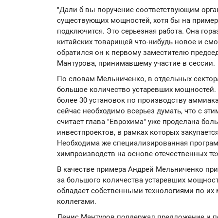
"Дали б вы поручение соответствующим орг
существующих мощностей, хотя бы на пример
подключится. Это серьезная работа. Она гора
китайских товарищей что-нибудь новое и смо
обратился он к первому заместителю предсе
Мантурова, принимавшему участие в сессии.
По словам Мельниченко, в отдельных секто
большое количество устаревших мощностей. 
более 30 установок по производству аммиака.
сейчас необходимо всерьез думать, что с эт
считает глава "Еврохима" уже проделана бол
инвестпроектов, в рамках которых закупаетс
Необходима же специализированная програ
химпроизводств на основе отечественных те
В качестве примера Андрей Мельниченко при
за большого количества устаревших мощност
обладает собственными технологиями по их м
коллегами.
Денис Мантуров поддержал предложение и п