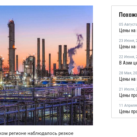
Похож
05 Август
23 Июня
,
22 Июня
,
В Азии ц
28 Мая
,
2
Цены на 
21 Июля
,
Цены про
11 Апреля
Цены про
ском регионе наблюдалось резкое