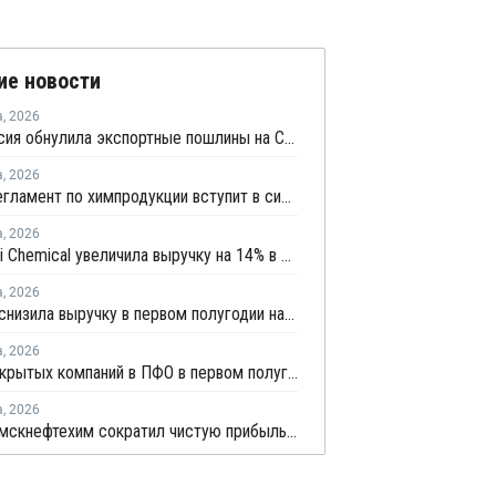
ие новости
а
,
2026
Белоруссия обнулила экспортные пошлины на СУГ
а
,
2026
Новый регламент по химпродукции вступит в силу в сентябре 2027 года
а
,
2026
Mitsubishi Chemical увеличила выручку на 14% в первом квартале японского финансового года
а
,
2026
Borouge снизила выручку в первом полугодии на 5%
а
,
2026
Число закрытых компаний в ПФО в первом полугодии 2026 года вдвое превысило число новых
а
,
2026
Нижнекамскнефтехим сократил чистую прибыль по РСБУ в 15 раз в первом полугодии