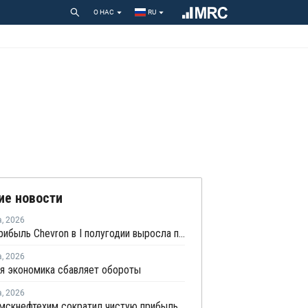
О НАС
RU
ие новости
а
,
2026
Чистая прибыль Chevron в I полугодии выросла почти в 2,4 раза
а
,
2026
я экономика сбавляет обороты
а
,
2026
Нижнекамскнефтехим сократил чистую прибыль по РСБУ в 15 раз в первом полугодии