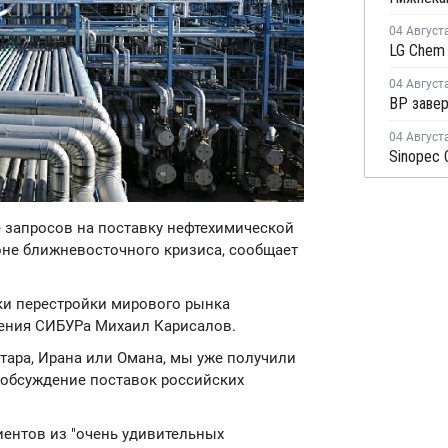
04 Август
04 Август
04 Август
е запросов на поставку нефтехимической
оне ближневосточного кризиса, сообщает
аки перестройки мирового рынка
ления СИБУРа Михаил Карисалов.
тара, Ирана или Омана, мы уже получили
 обсуждение поставок российских
иентов из "очень удивительных