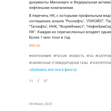
документы Минэнерго и Федеральная антимо
нефтяными компаниями.
В перечень НК, с которыми профильным вед
соглашения, вошли "Роснефть", "ЛУКОЙЛ", "Газ
"Татнефть", ННК, "ФортеИнвест", "НефтеХимСе
НК". Каждая из перечисленных владеет одн
более 1 млн тонн в год.
mrc.ru
#
НЕФТЕХИМИЯ
#
РОССИЯ
#
НОВОСТЬ
#
ГАЗ
#
ГАЗПРОМ
#
СЖИЖЕННЫЕ УГЛЕВОДОРОДНЫЕ ГАЗЫ
#
ГАЗОПЕРЕРА
+Добавить все теги в фильтр
08 Июня
,
2026