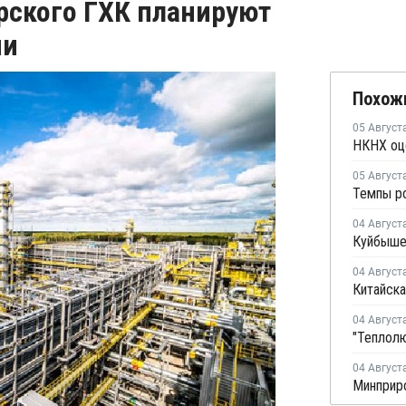
рского ГХК планируют
ии
Похож
05 Август
05 Август
04 Август
04 Август
Китайска
04 Август
04 Август