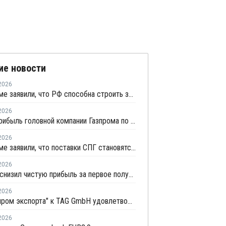
ие новости
2026
В Газпроме заявили, что РФ способна строить заводы СПГ как у себя, так и за рубежом
2026
Чистая прибыль головной компании Газпрома по РСБУ в первом полугодии составила 78 млрд рублей
2026
В Газпроме заявили, что поставки СПГ становятся менее надежным способом газоснабжения
2026
Новатэк снизил чистую прибыль за первое полугодие по МСФО на 3,1%
2026
Иск "Газпром экспорта" к TAG GmbH удовлетворили
2026