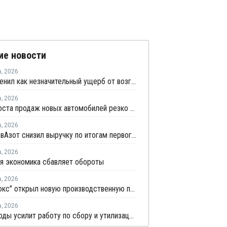
ие новости
а
,
2026
НКНХ оценил как незначительный ущерб от возгорания на линии полистирола
а
,
2026
Темпы роста продаж новых автомобилей резко замедлились
а
,
2026
КуйбышевАзот снизил выручку по итогам первого полугодия 2026 года
а
,
2026
я экономика сбавляет обороты
а
,
2026
"Теплолюкс" открыл новую производственную площадку по выпуску инженерных систем
а
,
2026
Минприроды усилит работу по сбору и утилизации отработанных шин