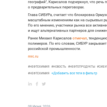
географий", Карисалов подчеркнул, что речь 
о предварительных переговорах.
Глава СИБУРа, считает что блокировка Ормуз
масштабным изменениям как на сырьевых рын
По его мнению, участники рынка все активн
и ищут альтернативных партнеров для сниже
Ранее Михаил Карисалов
отмечал
, тенденци
полимеров. По его словам, СИБУР закрывает
российской промышленности.
mrc.ru
#
НЕФТЕХИМИЯ
#
НОВОСТЬ
#
НЕФТЕПРОДУКТЫ
#
СИБУ
+Добавить все теги в фильтр
#
НЕФТЕХИМИЯ
08 Июня
,
2026