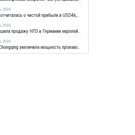
а
,
2026
LG Chem отчиталась о чистой прибыли в USD46,9 млн по итогам второго квартала 2026 года
а
,
2026
BP завершила продажу НПЗ в Германии европейской Klesch Group
а
,
2026
Sinopec Chongqing увеличила мощность производства ПВС до 210 тысяч тонн