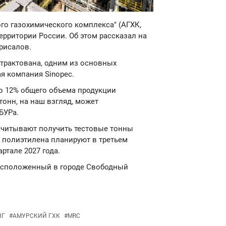
ого газохимического комплекса" (АГХК,
ерритории России. Об этом рассказал на
рисалов.
нтрактована, одним из основных
ая компания Sinopec.
о 12% общего объема продукции
 тонн, на наш взгляд, может
БУРа.
ссчитывают получить тестовые тонны
о полиэтилена планируют в третьем
артале 2027 года.
 расположенный в городе Свободный
НГ
#
АМУРСКИЙ ГХК
#
MRC