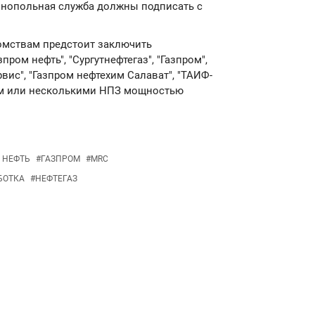
нопольная служба должны подписать с
омствам предстоит заключить
пром нефть", "Сургутнефтегаз", "Газпром",
рвис", "Газпром нефтехим Салават", "ТАИФ-
им или несколькими НПЗ мощностью
 НЕФТЬ
#
ГАЗПРОМ
#
MRC
БОТКА
#
НЕФТЕГАЗ