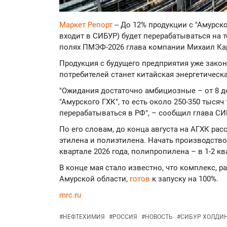
Маркет Репорт
-- До 12% продукции с "Амурск
входит в СИБУР) будет перерабатываться на т
полях ПМЭФ-2026 глава компании Михаил Ка
Продукция с будущего предприятия уже зако
потребителей станет китайская энергетическ
"Ожидания достаточно амбициозные – от 8 д
"Амурского ГХК", то есть около 250-350 тысяч
перерабатываться в РФ", – сообщил глава СИ
По его словам, до конца августа на АГХК ра
этилена и полиэтилена. Начать производств
квартале 2026 года, полипропилена – в 1-2 кв
В конце мая стало известно, что комплекс,
Амурской области,
готов
к запуску на 100%.
mrc.ru
#
НЕФТЕХИМИЯ
#
РОССИЯ
#
НОВОСТЬ
#
СИБУР ХОЛДИ