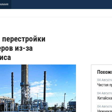
ХИМИЯ
 перестройки
ров из-за
иса
Похож
04 Август
04 Август
Китайска
04 Август