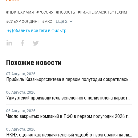
#
НЕФТЕХИМИЯ
#
РОССИЯ
#
НОВОСТЬ
#
НИЖНЕКАМСКНЕФТЕХИМ
Еще
2
#
СИБУР ХОЛДИНГ
#
MRC
+Добавить все теги в фильтр
Похожие новости
07 Августа
,
2026
Прибыль Казаньоргсинтеза в первом полугодии сократилась более чем в 2 раза
06 Августа
,
2026
Удмуртский производитель вспененного полиэтилена нарастит выпуск на 15%
06 Августа
,
2026
Число закрытых компаний в ПФО в первом полугодии 2026 года вдвое превысило число новых
05 Августа
,
2026
НКНХ оценил как незначительный ущерб от возгорания на линии полистирола