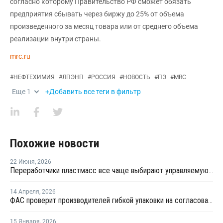
согласно которому Правительство РФ сможет обязать
предприятия сбывать через биржу до 25% от объема
произведенного за месяц товара или от среднего объема
реализации внутри страны.
mrc.ru
#
НЕФТЕХИМИЯ
#
ЛПЭНП
#
РОССИЯ
#
НОВОСТЬ
#
ПЭ
#
MRC
Еще
1
+Добавить все теги в фильтр
Похожие новости
22 Июня
,
2026
Переработчики пластмасс все чаще выбирают управляемую вторичную гранулу
14 Апреля
,
2026
ФАС проверит производителей гибкой упаковки на согласованное повышение цен
15 Января
,
2026