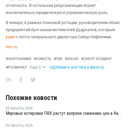
отчетность. В остальном реорганизация играет
исключительно юридическую и управленческую роль.
В январе, в рамках плановой ротации, руководителем обоих
предприятий был назначен Николай Дудукалов, который
ушел
с поста генерального директора Сибур-Нефтехима.
mrc.ru
#
НЕФТЕХИМИЯ
#
НОВОСТЬ
#
ПВХ
#
SOLVAY
#
СИБУР ХОЛДИНГ
Еще
2
+Добавить все теги в фильтр
#
РУСВИНИЛ
Похожие новости
05 Августа
,
2026
Мировые котировки ПВХ растут вопреки снижению цен в Китае
03 Августа
,
2026