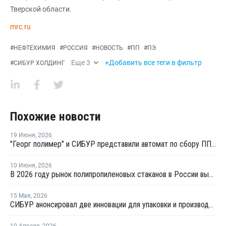
Тверской области.
mrc.ru
#
НЕФТЕХИМИЯ
#
РОССИЯ
#
НОВОСТЬ
#
ПП
#
ПЭ
Еще
3
+Добавить все теги в фильтр
#
СИБУР ХОЛДИНГ
Похожие новости
19 Июня
,
2026
"Георг полимер" и СИБУР представили автомат по сбору ПП-тары для переработки
10 Июня
,
2026
В 2026 году рынок полипропиленовых стаканов в России вырастет на 20–22%
15 Мая
,
2026
СИБУР анонсировал две инновации для упаковки и производства бытовой техники
10 Апреля
,
2026