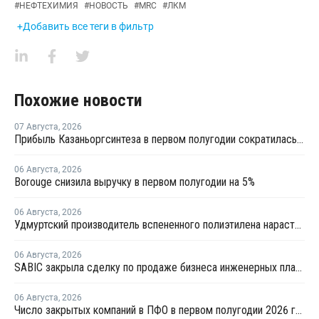
#
НЕФТЕХИМИЯ
#
НОВОСТЬ
#
MRC
#
ЛКМ
+Добавить все теги в фильтр
Похожие новости
07 Августа
,
2026
Прибыль Казаньоргсинтеза в первом полугодии сократилась более чем в 2 раза
06 Августа
,
2026
Borouge снизила выручку в первом полугодии на 5%
06 Августа
,
2026
Удмуртский производитель вспененного полиэтилена нарастит выпуск на 15%
06 Августа
,
2026
SABIC закрыла сделку по продаже бизнеса инженерных пластиков компании Mutares за USD450 млн
06 Августа
,
2026
Число закрытых компаний в ПФО в первом полугодии 2026 года вдвое превысило число новых