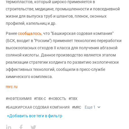
термопластов, который широко применяется в
строительстве, медицине, промышленности и повседневной
жизни для выпуска труб и шлангов, пленок, оконных
профилей, капельниц и др.
Ранее
сообщалось
, что "Башкирская содовая компания"
(БСК, входит в "Росхим") применяет технологию переработки
высокоопасных отходов II класса для получения абгазной
соляной кислоты. Данное производство является этапом
реализации стратегии холдинга по развитию экологически
эффективных технологий, сообщили в пресс-службе
химического комплекса.
mrc.ru
#
НЕФТЕХИМИЯ
#
ПВХ-С
#
НОВОСТЬ
#
ПВХ
Еще
1
#
БАШКИРСКАЯ СОДОВАЯ КОМПАНИЯ
#
MRC
+Добавить все теги в фильтр