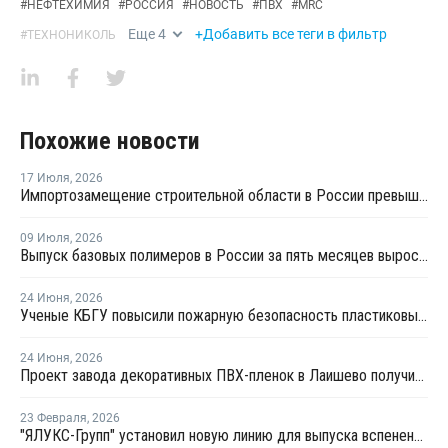
#
НЕФТЕХИМИЯ
#
РОССИЯ
#
НОВОСТЬ
#
ПВХ
#
MRC
Еще
4
+Добавить все теги в фильтр
#
ТЕХНОНИКОЛЬ
Похожие новости
17 Июля
,
2026
Импортозамещение строительной области в России превышает 98%
09 Июля
,
2026
Выпуск базовых полимеров в России за пять месяцев вырос на 3,8%
24 Июня
,
2026
Ученые КБГУ повысили пожарную безопасность пластиковых стройматериалов
24 Июня
,
2026
Проект завода декоративных ПВХ-пленок в Лаишево получил заключение госэкспертизы
23 Февраля
,
2026
"ЯЛУКС-Групп" установил новую линию для выпуска вспененных ПВХ-листов