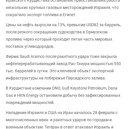
Иракского Курдистана остановлен, приостановлена работа
нескольких крупных газовых месторождений Израиля, что
сократило экспорт топлива в Египет.
Цены на нефть выросли на 13%, превысив USD82 за баррель,
после резкого сокращения судоходства в Ормузском
проливе, через который проходит пятая часть мировых
поставок углеводородов.
Фирма Saudi Aramco после ракетного удара тоже закрыла
нефтеперерабатывающий завод Рас-Танура мощностью 550
тыс. баррелей в сутки. Это ключевой объект экспортной
инфраструктуры на побережье Персидского залива.
В Курдистане компании DNO, Gulf Keystone Petroleum, Dana
Gas и HKN Energy остановили добычу без зафиксированных
повреждений мощностей.
Нападение Израиля и США на Иран началось 28 февраля с
многочисленных авиа- и ракетных ударов по городам и
военным объектам. Тегеран в ответ атаковал Израиль и