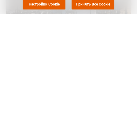
Настройки Cookie
Принять Все Cookie
Маркет Репорт
-- Первая продукция Амурского
газохимического завода (АГХК) будет получена в августе,
сообщает
Интерфакс
.
"Газоперерабатывающий завод "Газпрома" - завершено
строительство пяти линий, идет пусконаладка. Сибуровский
завод - готовность 90%. Первая продукция выйдет в августе.
По завершении этот кластер станет вторым в мире по
мощности, он будет производить 42 миллиарда кубометров
газа и 2 миллиона 700 тысяч тонн полимеров", - сказал
губернатор Амурской области Василий Орлов.
Как сообщалось, в начале года подрядчики Амурского
газохимического комплекса (АГХК, 60% принадлежит
"СИБУРу", 40% - у китайской Sinopec) завершили строительно-