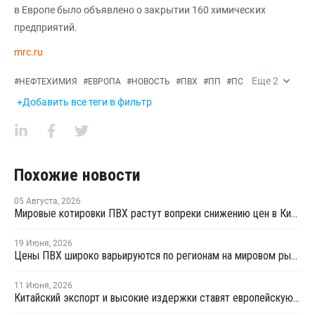
в Европе было объявлено о закрытии 160 химических
предприятий.
mrc.ru
Еще
2
#
НЕФТЕХИМИЯ
#
ЕВРОПА
#
НОВОСТЬ
#
ПВХ
#
ПП
#
ПС
+Добавить все теги в фильтр
Похожие новости
05 Августа
,
2026
Мировые котировки ПВХ растут вопреки снижению цен в Китае
19 Июня
,
2026
Цены ПВХ широко варьируются по регионам на мировом рынке
11 Июня
,
2026
Китайский экспорт и высокие издержки ставят европейскую индустрию ПВХ на грань выживания