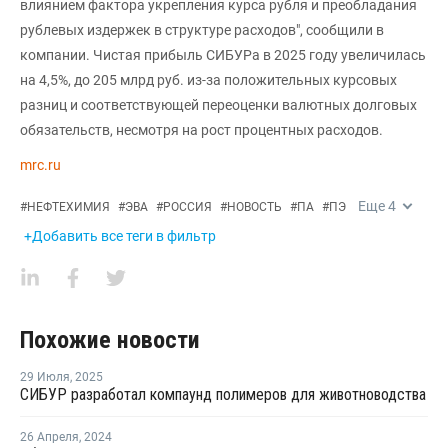
влиянием фактора укрепления курса рубля и преобладания
рублевых издержек в структуре расходов", сообщили в
компании. Чистая прибыль СИБУРа в 2025 году увеличилась
на 4,5%, до 205 млрд руб. из-за положительных курсовых
разниц и соответствующей переоценки валютных долговых
обязательств, несмотря на рост процентных расходов.
mrc.ru
Еще
4
#
НЕФТЕХИМИЯ
#
ЭВА
#
РОССИЯ
#
НОВОСТЬ
#
ПА
#
ПЭ
+Добавить все теги в фильтр
Похожие новости
29 Июля
,
2025
СИБУР разработал компаунд полимеров для животноводства
26 Апреля
,
2024