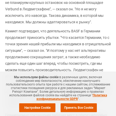
не планируем крупных остановок на основной площадке
Verbund в Людвигсхафене", — сказал он. "Но я не могу
исключить это навсегда. Такова динамика, в которой мы
находимся. Мы должны адаптироваться к рынку".
Камиет подтвердил, что деятельность BASF в Германии
продолжает приносить убытки. "Что касается Германии, то с
точки зрения нашей прибыли мы находимся в отрицательной
ситуации", — сказал он. "И поэтому у нас нет альтернативы
продолжению сокращения затрат, а также необходимо
сделать еще один шаг вперед, чтобы посмотреть, где мы
можем повысить производительность. Людвигсхафен не
должен быть обузой для группы".
Мы используем файлы cookie
в различных целях, включая
соблюдение мер безопасности, обеспечение наилучшего
пользовательского опыта при работе с нашим сайтом, отслеживание
В четвертом квартале BASF зафиксировала снижение EBITDA
статистики посещения ресурса и для рекламных задач “Маркет
до вычета разовых статей на 27,9% в годовом исчислении до
Репорт Компани”. Более детальную информацию о правилах
использования файлов cookie вы найдёте на странице "
Политика
1 млрд евро. "Сейчас финансовое положение компании
конфиденциальности GDPR
".
находится на низком уровне", — сказал Камиет.
Настройки Cookie
Принять Все Cookie
Планируемые сокращения рабочих мест в сфере цифровых