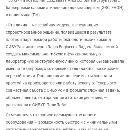
150 кг/ч и позволяет создавать многослойные структуры с
барьерными слоями этилен-виниловым спиртом (ЭВС, EVOH)
и полиамида (ПА).
«Эта линия — не серийная модель, а специально
спроектированное решение, появившееся в результате
плотной партнерской работы технологических команд
СИБУРа и инженеров Rajoo Engineers. Задача была четкой:
создать максимально гибкую и функциональную
лабораторную экструзионную линию, которая бы закрывала
именно те запросы, с которыми сталкиваются российские
переработчики. Раньше такие эксперименты означали
простой на производстве или работу вслепую. Теперь это
совместная работа с СИБУРом в формате: сложная задача,
образец пленки, тестирование и готовое решение», —
рассказали в СИБУР ПолиЛабе.
Отмечается, что главное преимущество нового
оборудования — возможность быстро и с минимальными
затратами отрабатывать рецептуры и технологии, не