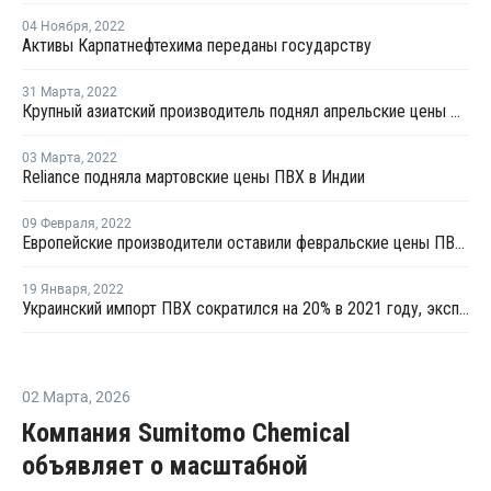
04 Ноября
,
2022
Активы Карпатнефтехима переданы государству
31 Марта
,
2022
Крупный азиатский производитель поднял апрельские цены ПВХ для Китая на USD80 за тонну
03 Марта
,
2022
Reliance подняла мартовские цены ПВХ в Индии
09 Февраля
,
2022
Европейские производители оставили февральские цены ПВХ для рынков стран СНГ на уровне января
19 Января
,
2022
Украинский импорт ПВХ сократился на 20% в 2021 году, экспорт вырос на 23%
02 Марта
,
2026
Компания Sumitomo Chemical
объявляет о масштабной