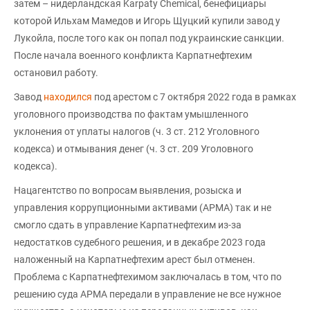
затем – нидерландская Karpaty Chemical, бенефициары
которой Ильхам Мамедов и Игорь Щуцкий купили завод у
Лукойла, после того как он попал под украинские санкции.
После начала военного конфликта Карпатнефтехим
остановил работу.
Завод
находился
под арестом с 7 октября 2022 года в рамках
уголовного производства по фактам умышленного
уклонения от уплаты налогов (ч. 3 ст. 212 Уголовного
кодекса) и отмывания денег (ч. 3 ст. 209 Уголовного
кодекса).
Нацагентство по вопросам выявления, розыска и
управления коррупционными активами (АРМА) так и не
смогло сдать в управление Карпатнефтехим из-за
недостатков судебного решения, и в декабре 2023 года
наложенный на Карпатнефтехим арест был отменен.
Проблема с Карпатнефтехимом заключалась в том, что по
решению суда АРМА передали в управление не все нужное