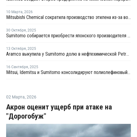
10 Марта
,
2026
Mitsubishi Chemical сократила производство этилена из-за возможных перебоев с поставками сырья
30 Октября
,
2025
Sumitomo собирается приобрести японского производителя химии Tanaka Chemical
13 Октября
,
2025
Aramco выкупила у Sumitomo долю в нефтехимической Petro Rabigh за USD702 млн
16 Сентября
,
2025
Mitsui, Idemitsu и Sumitomo консолидируют полиолефиновый бизнес в Японии
02 Марта
,
2026
Акрон оценит ущерб при атаке на
"Дорогобуж"