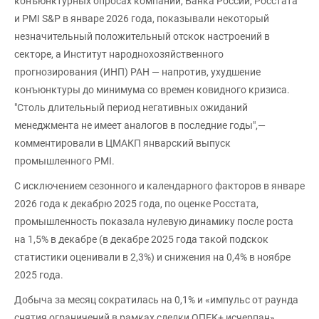
конъюнктурных опросах компаний, Банка России, Росстата
и PMI S&P в январе 2026 года, показывали некоторый
незначительный положительный отскок настроений в
секторе, а Институт народнохозяйственного
прогнозирования (ИНП) РАН — напротив, ухудшение
конъюнктуры до минимума со времен ковидного кризиса.
"Столь длительный период негативных ожиданий
менеджмента не имеет аналогов в последние годы",—
комментировали в ЦМАКП январский выпуск
промышленного PMI.
С исключением сезонного и календарного факторов в январе
2026 года к декабрю 2025 года, по оценке Росстата,
промышленность показала нулевую динамику после роста
на 1,5% в декабре (в декабре 2025 года такой подскок
статистики оценивали в 2,3%) и снижения на 0,4% в ноябре
2025 года.
Добыча за месяц сократилась на 0,1% и «импульс от раунда
снятия ограничений в рамках сделки ОПЕК+ исчерпан».