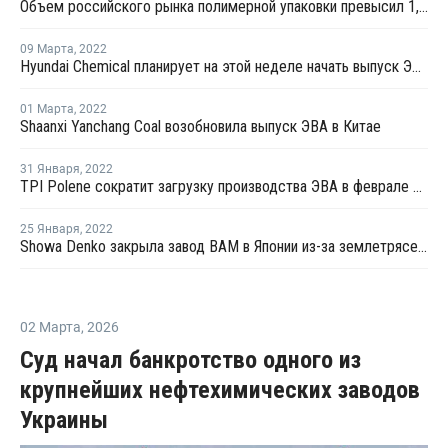
Объем российского рынка полимерной упаковки превысил 1,3 трлн руб. в 2023 году
09 Марта
,
2022
Hyundai Chemical планирует на этой неделе начать выпуск ЭВА на новом заводе в Даэсане
01 Марта
,
2022
Shaanxi Yanchang Coal возобновила выпуск ЭВА в Китае
31 Января
,
2022
TPI Polene сократит загрузку производства ЭВА в феврале в Таиланде
25 Января
,
2022
Showa Denko закрыла завод ВАМ в Японии из-за землетрясения
02 Марта
,
2026
Суд начал банкротство одного из
крупнейших нефтехимических заводов
Украины