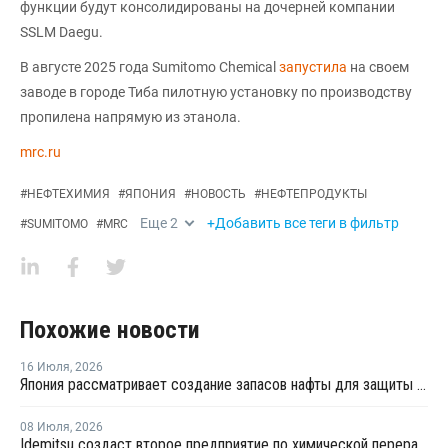
функции будут консолидированы на дочерней компании
SSLM Daegu.
В августе 2025 года Sumitomo Chemical
запустила
на своем
заводе в городе Тиба пилотную установку по производству
пропилена напрямую из этанола.
mrc.ru
#
НЕФТЕХИМИЯ
#
ЯПОНИЯ
#
НОВОСТЬ
#
НЕФТЕПРОДУКТЫ
Еще
2
+Добавить все теги в фильтр
#
SUMITOMO
#
MRC
Похожие новости
16 Июля
,
2026
Япония рассматривает создание запасов нафты для защиты нефтехимии
08 Июля
,
2026
Idemitsu создаст второе предприятие по химической переработке отходов в Японии