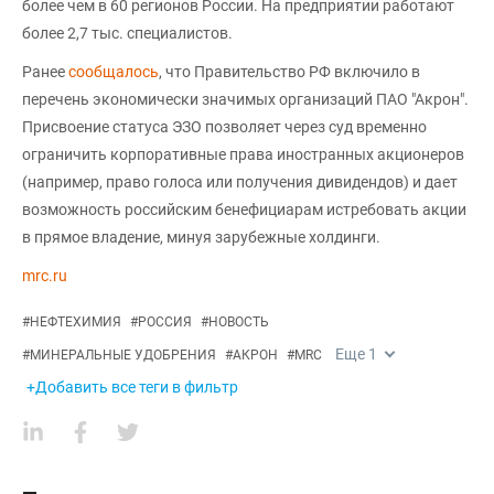
более чем в 60 регионов России. На предприятии работают
более 2,7 тыс. специалистов.
Ранее
сообщалось
, что Правительство РФ включило в
перечень экономически значимых организаций ПАО "Акрон".
Присвоение статуса ЭЗО позволяет через суд временно
ограничить корпоративные права иностранных акционеров
(например, право голоса или получения дивидендов) и дает
возможность российским бенефициарам истребовать акции
в прямое владение, минуя зарубежные холдинги.
mrc.ru
#
НЕФТЕХИМИЯ
#
РОССИЯ
#
НОВОСТЬ
Еще
1
#
МИНЕРАЛЬНЫЕ УДОБРЕНИЯ
#
АКРОН
#
MRC
+Добавить все теги в фильтр