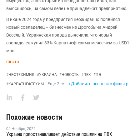
имущество, а некоторые из переданных активов, как
выяснилось, на самом деле не принадлежат предприятию.
В июне 2024 года у предприятия неожиданно появился
новый совладелец – бизнесмен из Дрогобыча Андрей
Веселый. Украинская правда выяснила, что новый
совладелец купил 33% Карпатнефтехима менее чем за USD1
млн.
mrc.ru
#
НЕФТЕХИМИЯ
#
УКРАИНА
#
НОВОСТЬ
#
ПВХ
#
ПЭ
Еще
2
+Добавить все теги в фильтр
#
КАРПАТНЕФТЕХИМ
Похожие новости
04 Ноября
,
2022
Украина приостанавливает действие пошлин на ПВХ