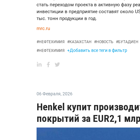
стать переходом проекта в активную фазу ре
инвестиции в предприятие составят около U
тыс. тонн продукции в год.
mrc.ru
#
НЕФТЕХИМИЯ
#
КАЗАХСТАН
#
НОВОСТЬ
#
БУТАДИЕН
+Добавить все теги в фильтр
#
НЕФТЕХИМИЯ
06 Февраля
,
2026
Henkel купит производ
покрытий за EUR2,1 мл