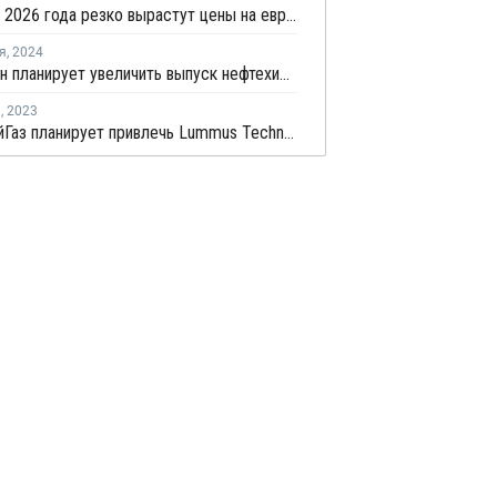
В апреле 2026 года резко вырастут цены на европейскую нефтехимическую продукцию
я
,
2024
Казахстан планирует увеличить выпуск нефтехимической продукции в пять раз к 2030 году
я
,
2023
КазМунайГаз планирует привлечь Lummus Technology для строительства производства бутадиена