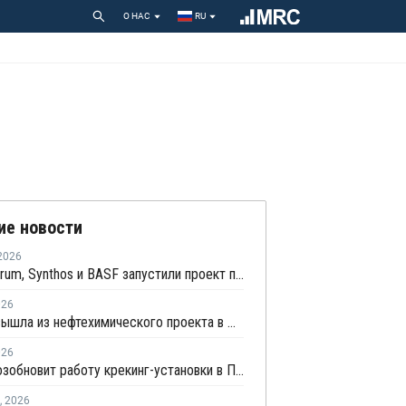
О НАС
RU
ие новости
2026
Pirelli, Pyrum, Synthos и BASF запустили проект по совместной переработке шин
026
Aramco вышла из нефтехимического проекта в Малайзии
026
Repsol возобновит работу крекинг-установки в Португалии в июне
,
2026