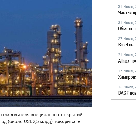
31 Июля
,
31 Июля
,
27 Июля
,
21 Июля
,
17 Июля
,
16 Июля
,
 производителя специальных покрытий
лрд (около USD2,5 млрд), говорится в