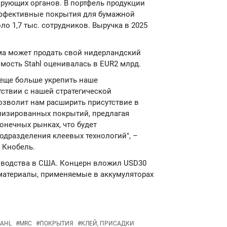
рующих органов. В портфель продукции
эффективные покрытия для бумажной
ло 1,7 тыс. сотрудников. Выручка в 2025
ма может продать свой нидерландский
имость Stahl оценивалась в EUR2 млрд.
 еще больше укрепить наше
ствии с нашей стратегической
озволит нам расширить присутствие в
лизированных покрытий, предлагая
онечных рынках, что будет
одразделения клеевых технологий", –
 Кнобель.
зводства в США. Концерн вложил USD30
материалы, применяемые в аккумуляторах
TAHL
#
MRC
#
ПОКРЫТИЯ
#
КЛЕЙ, ПРИСАДКИ