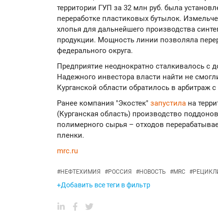
территории ГУП за 32 млн руб. была установ
переработке пластиковых бутылок. Измельче
хлопья для дальнейшего производства синте
продукции. Мощность линии позволяла перер
федерального округа.
Предприятие неоднократно сталкивалось с до
Надежного инвестора власти найти не смогл
Курганской области обратилось в арбитраж с
Ранее компания "Экостек"
запустила
на терри
(Курганская область) производство поддонов
полимерного сырья – отходов перерабатыва
пленки.
mrc.ru
#
НЕФТЕХИМИЯ
#
РОССИЯ
#
НОВОСТЬ
#
MRC
#
РЕЦИКЛ
+Добавить все теги в фильтр