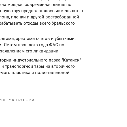
лена мощная современная линия по
нную тару предполагалось измельчать в
пона, пленки и другой востребованной
абатывать отходы всего Уральского
лгами, арестами счетов и убытками.
и. Летом прошлого года ФАС по
 заявлением его ликвидации.
тории индустриального парка "Катайск"
 и транспортной тары из вторичного
емого пластика и полиэтиленовой
ИНГ
#
ПЭТ-БУТЫЛКИ