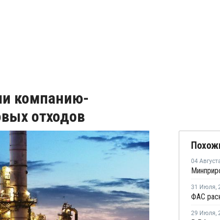
ли компанию-
овых отходов
Похож
04 Август
31 Июля
,
29 Июля
,