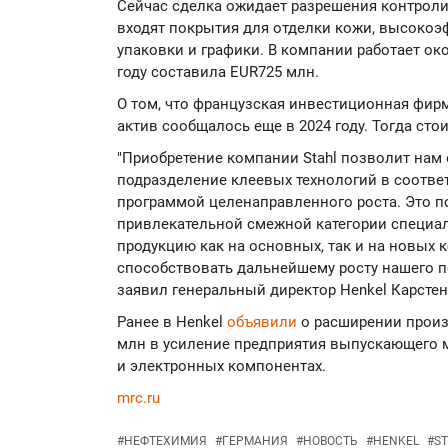
Сейчас сделка ожидает разрешения контроли
входят покрытия для отделки кожи, высоко
упаковки и графики. В компании работает око
году составила EUR725 млн.
О том, что французская инвестиционная фир
актив сообщалось еще в 2024 году. Тогда сто
"Приобретение компании Stahl позволит нам
подразделение клеевых технологий в соответ
программой целенаправленного роста. Это п
привлекательной смежной категории специа
продукцию как на основных, так и на новых к
способствовать дальнейшему росту нашего п
заявил генеральный директор Henkel Карстен
Ранее в Henkel
объявили
о расширении прои
млн в усиление предприятия выпускающего 
и электронных компонентах.
mrc.ru
#
НЕФТЕХИМИЯ
#
ГЕРМАНИЯ
#
НОВОСТЬ
#
HENKEL
#
S