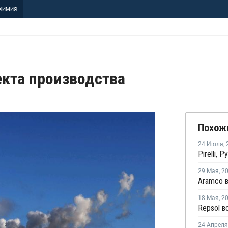
ХИМИЯ
екта производства
Похож
24 Июля
,
29 Мая
,
2
18 Мая
,
2
24 Апреля