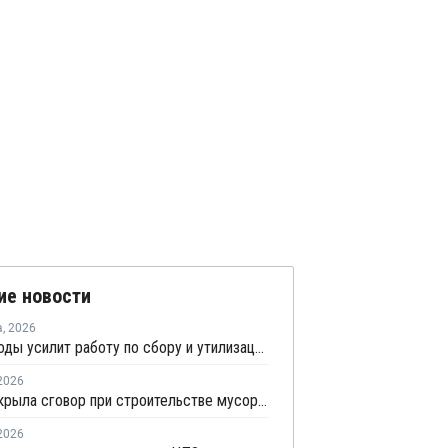
ие новости
а
,
2026
Минприроды усилит работу по сбору и утилизации отработанных шин
2026
ФАС раскрыла сговор при строительстве мусорных полигонов на 14,9 млрд рублей
2026