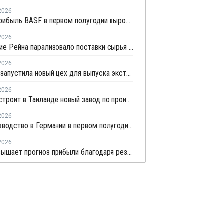
2026
Чистая прибыль BASF в первом полугодии выросла в 5,7 раза
2026
Обмеление Рейна парализовало поставки сырья для нефтехимии Германии
2026
Brückner запустила новый цех для выпуска экструзионного оборудования
2026
Allnex построит в Таиланде новый завод по производству добавок для предотвращения потеков (SCA)
2026
Химпроизводство в Германии в первом полугодии сократилось на 3%
2026
BASF повышает прогноз прибыли благодаря результатам, превзошедшим ожидания