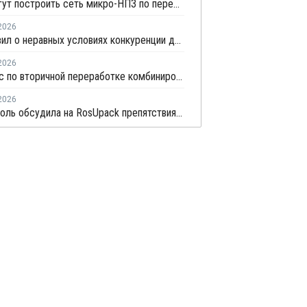
В РФ могут построить сеть микро-НПЗ по переработке пластика в бензин
2026
СПП заявил о неравных условиях конкуренции для импортеров полимерной упаковки в рамках российского РОП
2026
Комплекс по вторичной переработке комбинированной упаковки запущен в Челябинске
2026
Технониколь обсудила на RosUpack препятствия в переработке ПЭТ