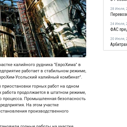
28 Июля
,
24 Июля
,
20 Июля
,
участке калийного рудника "ЕвроХима" в
едприятие работает в стабильном режиме,
ЕвроХим-Усольский калийный комбинат".
 приостановки горных работ на одном
ах работа продолжается в штатном режиме,
го процесса. Промышленная безопасность
редприятия. На этом участке
сстановления производственного
становили горные работы на участке