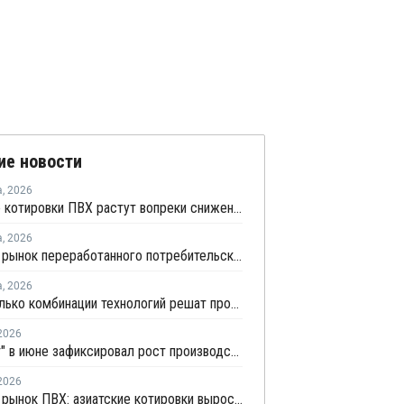
ие новости
а
,
2026
Мировые котировки ПВХ растут вопреки снижению цен в Китае
а
,
2026
Мировой рынок переработанного потребительского пластика к 2033 году вырастет в два раза
а
,
2026
BASF: только комбинации технологий решат проблему переработки инженерных пластиков
2026
"Росстат" в июне зафиксировал рост производства в основных группах пластмасс
2026
Мировой рынок ПВХ: азиатские котировки выросли на фоне смешанных тенденций в Китае