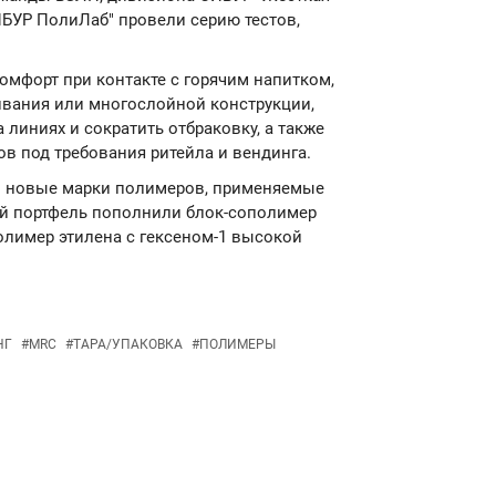
СИБУР ПолиЛаб" провели серию тестов,
комфорт при контакте с горячим напитком,
ивания или многослойной конструкции,
 линиях и сократить отбраковку, а также
в под требования ритейла и вендинга.
ли новые марки полимеров, применяемые
овый портфель пополнили блок-сополимер
полимер этилена с гексеном-1 высокой
НГ
#
MRC
#
ТАРА/УПАКОВКА
#
ПОЛИМЕРЫ