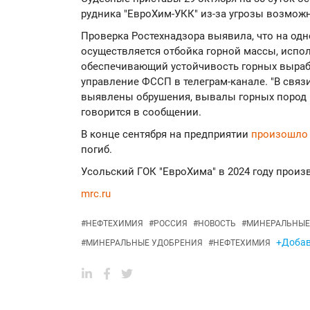
рудника "ЕвроХим-УКК" из-за угрозы возмож
Проверка Ростехнадзора выявила, что на одн
осуществляется отбойка горной массы, испол
обеспечивающий устойчивость горных выраб
управление ФССП в телеграм-канале. "В связ
выявлены обрушения, вывалы горных пород и
говорится в сообщении.
В конце сентября на предприятии
произошл
погиб.
Усольский ГОК "ЕвроХима" в 2024 году произве
mrc.ru
#
НЕФТЕХИМИЯ
#
РОССИЯ
#
НОВОСТЬ
#
МИНЕРАЛЬНЫЕ
+Добав
#
МИНЕРАЛЬНЫЕ УДОБРЕНИЯ
#
НЕФТЕХИМИЯ