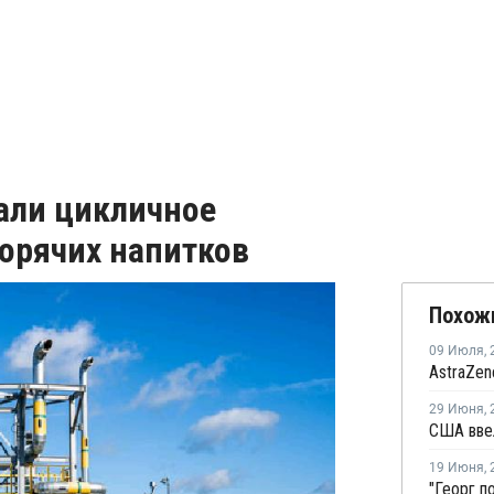
али цикличное
горячих напитков
Похож
09 Июля
,
29 Июня
,
19 Июня
,