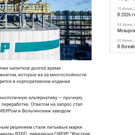
10 Июня
,
04 Июня
,
02 Июня
,
рячих напитков долгое время
инатом, которые из-за многослойности
рится в корпоративном издании
хнологичную альтернативу — прочную,
переработке. Ответом на запрос стал
СИБУРом и Вольгинским заводом
ьным решением стали литьевые марки
оманды ВЗЛП, дивизиона СИБУР "Жесткая