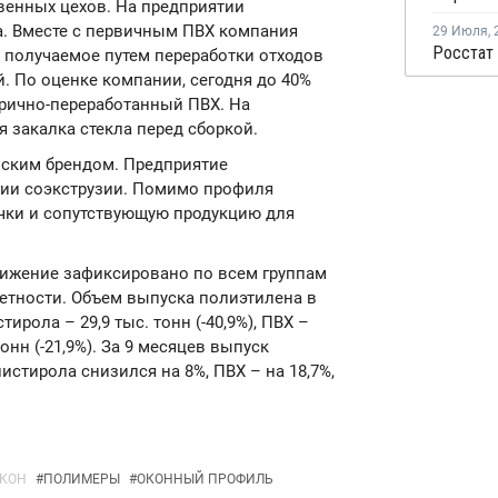
венных цехов. На предприятии
а. Вместе с первичным ПВХ компания
29 Июля
,
 получаемое путем переработки отходов
. По оценке компании, сегодня до 40%
орично-переработанный ПВХ. На
 закалка стекла перед сборкой.
ским брендом. Предприятие
гии соэкструзии. Помимо профиля
чки и сопутствующую продукцию для
снижение зафиксировано по всем группам
четности. Объем выпуска полиэтилена в
тирола – 29,9 тыс. тонн (-40,9%), ПВХ –
тонн (-21,9%). За 9 месяцев выпуск
истирола снизился на 8%, ПВХ – на 18,7%,
ОКОН
#
ПОЛИМЕРЫ
#
ОКОННЫЙ ПРОФИЛЬ