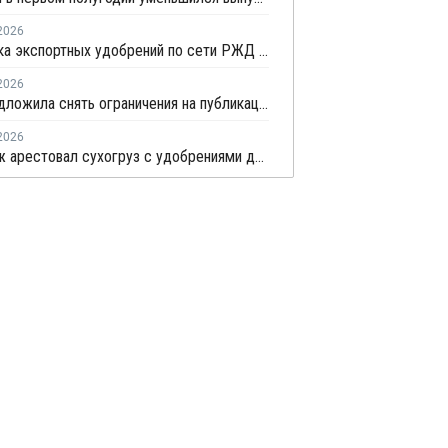
2026
Перевозка экспортных удобрений по сети РЖД в июне выросла на 11,2%
2026
ФАС предложила снять ограничения на публикацию внебиржевых индексов на удобрения
2026
Арбитраж арестовал сухогруз с удобрениями для китайской компании