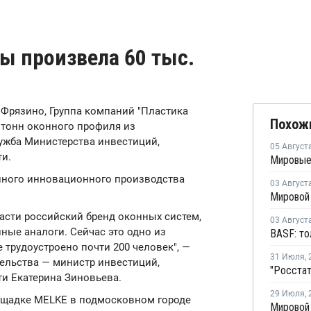
ты произвела 60 тыс.
. Фрязино, Группа компаний "Пластика
Похож
. тонн оконного профиля из
ужба Министерства инвестиций,
05 Август
и.
нного инновационного производства
03 Август
сти российский бренд оконных систем,
03 Август
ные аналоги. Сейчас это одно из
 трудоустроено почти 200 человек", —
31 Июля
,
тельства — министр инвестиций,
и Екатерина Зиновьева.
29 Июля
,
ощадке MELKE в подмосковном городе