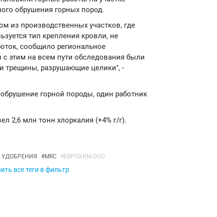
ного обрушения горных пород.
ом из производственных участков, где
ьзуется тип крепления кровли, не
оток, сообщило региональное
и с этим на всем пути обследования были
 трещины, разрушающие целики", -
о
обрушение горной породы, один работник
л 2,6 млн тонн хлоркалия (+4% г/г).
 УДОБРЕНИЯ
#
MRC
#
ЕВРОХИМ ООО
ить все теги в фильтр