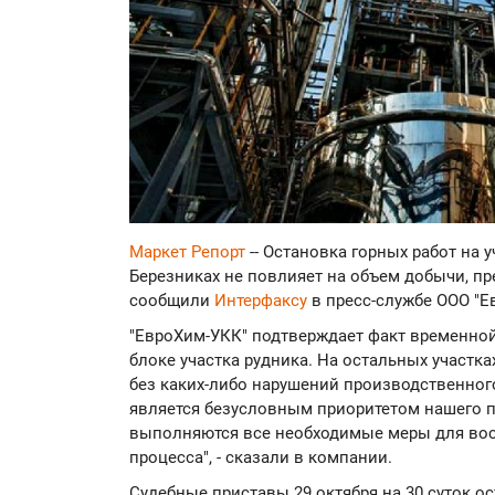
Маркет Репорт
-- Остановка горных работ на 
Березниках не повлияет на объем добычи, пр
сообщили
Интерфаксу
в пресс-службе ООО "
"ЕвроХим-УКК" подтверждает факт временной
блоке участка рудника. На остальных участк
без каких-либо нарушений производственно
является безусловным приоритетом нашего п
выполняются все необходимые меры для во
процесса", - сказали в компании.
Судебные приставы 29 октября на 30 суток о