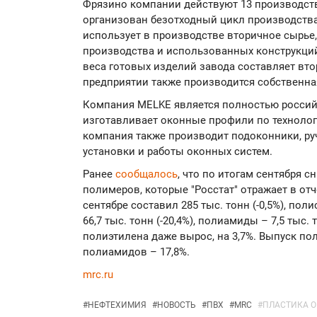
Фрязино компании действуют 13 производст
организован безотходный цикл производств
использует в производстве вторичное сырье,
производства и использованных конструкций
веса готовых изделий завода составляет вт
предприятии также производится собственная
Компания MELKE является полностью россий
изготавливает оконные профили по техноло
компания также производит подоконники, ру
установки и работы оконных систем.
Ранее
сообщалось
, что по итогам сентября 
полимеров, которые "Росстат" отражает в от
сентябре составил 285 тыс. тонн (-0,5%), полис
66,7 тыс. тонн (-20,4%), полиамиды – 7,5 тыс. 
полиэтилена даже вырос, на 3,7%. Выпуск пол
полиамидов – 17,8%.
mrc.ru
#
НЕФТЕХИМИЯ
#
НОВОСТЬ
#
ПВХ
#
MRC
#
ПЛАСТИКА 