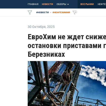
ГЛАВНАЯ
НОВОСТИ
ОБЗОРЫ
ВСЕ РЫНКИ
НЕФТЕ
#
НОВОСТИ
#
НЕФТЕХИМИЯ
30 Октября
,
2025
ЕвроХим не ждет сниже
остановки приставами г
Березниках