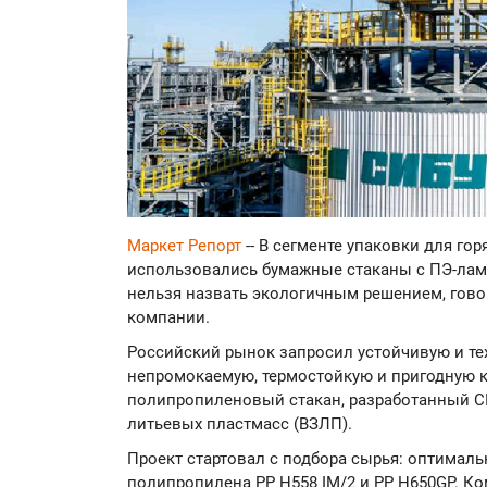
Маркет Репорт
-- В сегменте упаковки для го
использовались бумажные стаканы с ПЭ-лам
нельзя назвать экологичным решением, гово
компании.
Российский рынок запросил устойчивую и те
непромокаемую, термостойкую и пригодную к 
полипропиленовый стакан, разработанный 
литьевых пластмасс (ВЗЛП).
Проект стартовал с подбора сырья: оптимал
полипропилена PP H558 IM/2 и PP H650GP. К