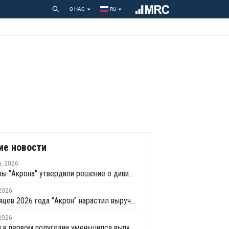
О НАС
RU
ие новости
а
,
2026
Акционеры "Акрона" утвердили решение о дивидендах в 235 рублей на акцию
2026
За 6 месяцев 2026 года "Акрон" нарастил выручку по РСБУ на 1,3%
2026
В России в первом полугодии уменьшился выпуск азотных и фосфорных удобрений