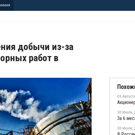
ХИМИЯ
ния добычи из-за
орных работ в
Похож
03 Август
30 Июля
,
30 Июля
,