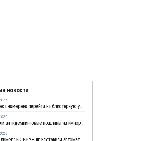
ие новости
2026
AstraZeneca намерена перейти на блистерную упаковку из полипропилена
2026
США ввели антидемпинговые пошлины на импорт гофроящиков из полипропилена
2026
"Георг полимер" и СИБУР представили автомат по сбору ПП-тары для переработки