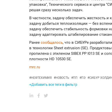
упаковка", Технического сервиса и центра "
решая сразу несколько задач.
В частности, задачу обеспечить жесткость и 
задачу добиться теплоизоляции — без вспен
задачу обеспечить стабильность формовки на
задачу адаптировать штабелирование стакано
Ранее
сообщалось
, что в СИБУРе разработа
в технологии Sheet extrusion (SE). Продукт
пропилена с этиленом SIBEX PP I013 SE и со
плотности HD 10530 SE.
mrc.ru
#
НЕФТЕХИМИЯ
#
НОВОСТЬ
#
ПП
#
ПЭ
#
СИБУР ХОЛДИ
+Добавить все теги в фильтр