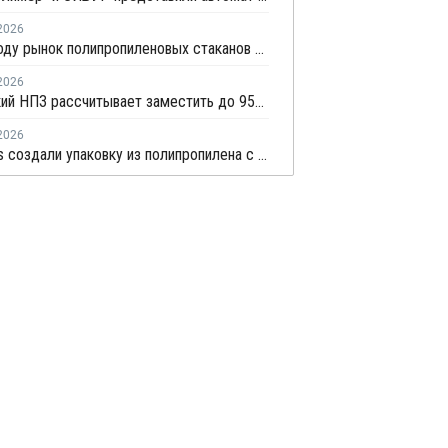
2026
В 2026 году рынок полипропиленовых стаканов в России вырастет на 20–22%
2026
Мозырский НПЗ рассчитывает заместить до 95% импорта полипропилена в Беларуси
2026
В Borealis создали упаковку из полипропилена с 30% биоосновы