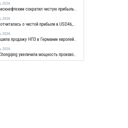
а
,
2026
Нижнекамскнефтехим сократил чистую прибыль по РСБУ в 15 раз в первом полугодии
а
,
2026
LG Chem отчиталась о чистой прибыли в USD46,9 млн по итогам второго квартала 2026 года
а
,
2026
BP завершила продажу НПЗ в Германии европейской Klesch Group
а
,
2026
Sinopec Chongqing увеличила мощность производства ПВС до 210 тысяч тонн