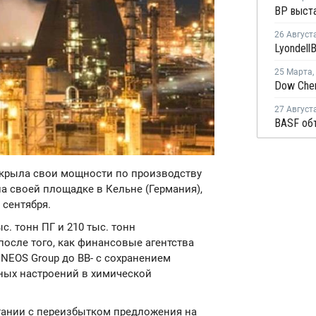
26 Август
25 Марта
,
27 Август
закрыла свои мощности по производству
а своей площадке в Кельне (Германия),
 сентября.
. тонн ПГ и 210 тыс. тонн
после того, как финансовые агентства
INEOS Group до BB- с сохранением
ных настроений в химической
етании с переизбытком предложения на