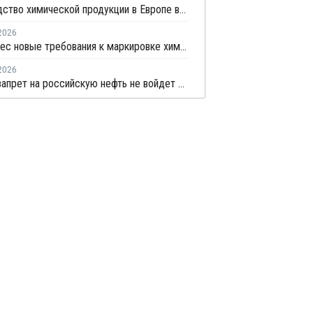
Производство химической продукции в Европе в первом квартале сократилось на 3,2% — Cefic
2026
ЕС перенес новые требования к маркировке химикатов до 2030 года
2026
Полный запрет на российскую нефть не войдет в новый пакет санкций ЕС