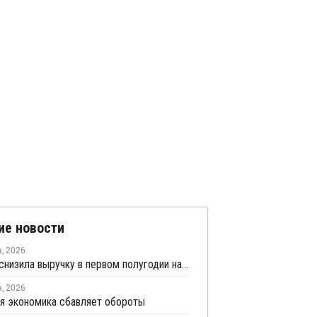
ие новости
а
,
2026
Borouge снизила выручку в первом полугодии на 5%
а
,
2026
я экономика сбавляет обороты