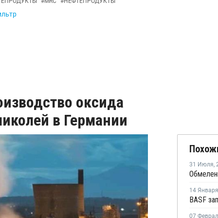
ТЕПРОДУКТЫ
#
MRC
#
НЕФТЕПРОДУКТЫ
ильтр
оизводство оксида
ликолей в Германии
Похож
31 Июля
,
14 Январ
07 Февра