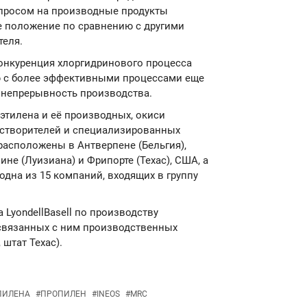
просом на производные продукты
е положение по сравнению с другими
теля.
онкуренция хлоргидринового процесса
ю с более эффективными процессами еще
 непрерывность производства.
этилена и её производных, окиси
растворителей и специализированных
асположены в Антверпене (Бельгия),
ине (Луизиана) и Фрипорте (Техас), США, а
 одна из 15 компаний, входящих в группу
 LyondellBasell по производству
 связанных с ним производственных
штат Техас).
ПИЛЕНА
#
ПРОПИЛЕН
#
INEOS
#
MRC