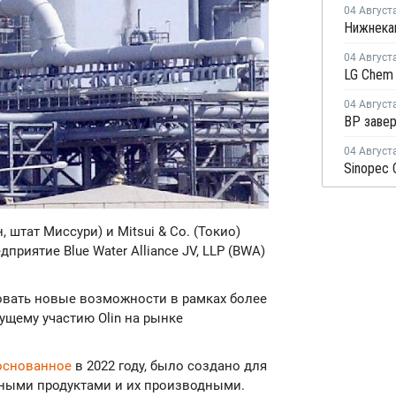
04 Август
04 Август
04 Август
04 Август
, штат Миссури) и Mitsui & Co. (Токио)
риятие Blue Water Alliance JV, LLP (BWA)
овать новые возможности в рамках более
тущему участию Olin на рынке
основанное
в 2022 году, было создано для
ными продуктами и их производными.