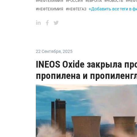
#
НЕФТЕХИМИЯ
#
РОССИЯ
#
ЕВРОПА
#
НОВОСТЬ
#
НЕФ
+Добавить все теги в ф
#
НЕФТЕХИМИЯ
#
НЕФТЕГАЗ
22 Сентября
,
2025
INEOS Oxide закрыла пр
пропилена и пропиленг