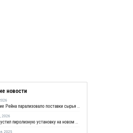
ие новости
2026
Обмеление Рейна парализовало поставки сырья для нефтехимии Германии
я
,
2026
BASF запустил пиролизную установку на новом заводе в Китае
ля
,
2025