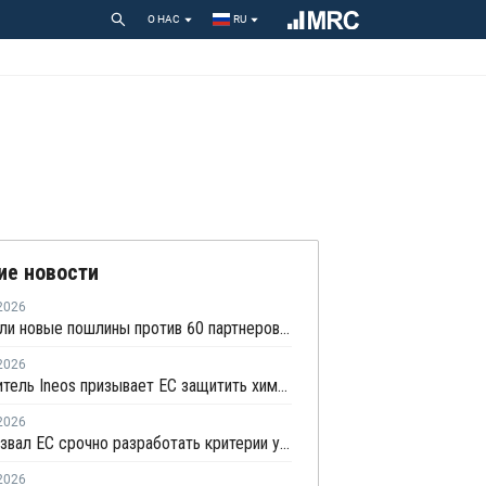
О НАС
RU
ие новости
2026
США ввели новые пошлины против 60 партнеров, включая ЕС
2026
Руководитель Ineos призывает ЕС защитить химическую отрасль от китайского демпинга
2026
Сefic призвал ЕС срочно разработать критерии утилизации отходов методом химпереработки
2026