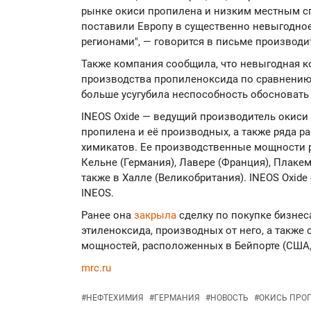
рынке окиси пропилена и низким местным с
поставили Европу в существенно невыгодно
регионами", — говорится в письме производи
Также компания сообщила, что невыгодная к
производства пропиленоксида по сравнени
больше усугубила неспособность обосновать
INEOS Oxide — ведущий производитель окиси 
пропилена и её производных, а также ряда 
химикатов. Ее производственные мощности р
Кельне (Германия), Лавере (Франция), Плакем
также в Халле (Великобритания). INEOS Oxide
INEOS.
Ранее она
закрыла
сделку по покупке бизнеса
этиленоксида, производных от него, а также
мощностей, расположенных в Бейпорте (США, 
mrc.ru
#
НЕФТЕХИМИЯ
#
ГЕРМАНИЯ
#
НОВОСТЬ
#
ОКИСЬ ПРО