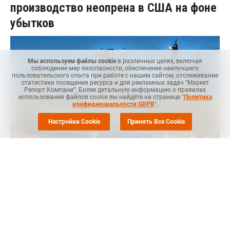
производство неопрена в США на фоне
убытков
Мы используем файлы cookie
в различных целях, включая
соблюдение мер безопасности, обеспечение наилучшего
пользовательского опыта при работе с нашим сайтом, отслеживание
статистики посещения ресурса и для рекламных задач “Маркет
Репорт Компани”. Более детальную информацию о правилах
использования файлов cookie вы найдёте на странице "
Политика
конфиденциальности GDPR
".
Настройки Cookie
Принять Все Cookie
Маркет Репорт
-- Denka Company (Япония) на неопределенное
время приостановила производство хлоропренового
каучука (неопрена) в штате Луизиана (США), говорится в
заявлении компании.