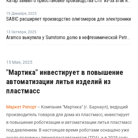
Катар заявил о приостановке производства СПГ из-за атак на свои объекты
19 Декабря
,
2025
SABIC расширяет производство олигомеров для электроники
13 Октября
,
2025
Aramco выкупила у Sumitomo долю в нефтехимической Petro Rabigh за USD702 млн
15 Мая
,
2025
"Мартика" инвестирует в повышение
автоматизации литья изделий из
пластмасс
Маркет Репорт
-- Компания "Мартика" (г. Барнаул), ведущий
производитель товаров для дома из пластмасс, инвестирует
в повышение роботизации и автоматизации литья пластмасс
под давлением. В настоящее время роботами оснащено уже
около половины термопластавтоматов (ТПА), а в 2025 году