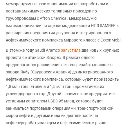
меморандумы о взаимопонимании по разработкам и
поставкам химических топливных присадок по
трубопроводам с Afton Chemical, меморандум о
взаимопонимании по оценке модернизации НПЗ SAMREF и
расширения предприятия до уровня интегрированного
нефтехимического комплекса мирового класса с ExxonMobil.
В этом же году Saudi Aramco
запустила
два новых крупных
проекта с китайской Sinopec. В рамках одного
предполагается расширение нефтеперерабатывающего
завода Янбу (Саудовская Аравия) до интегрированного
нефтехимического комплекса, который будет производить
1,8 млн тонн этилена и 1,5 млн тонн ароматических
углеводородов в год. Другой – совместное предприятие с
уставным капиталом USD3,95 млрд, которое будет
заниматься портовыми операциями, транспортировкой
сырой нефти и другими видами деятельности на
нефтеперерабатывающем и нефтехимическом рынке.