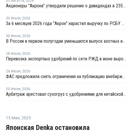
03 Августа
,
2026
Акционеры "Акрона" утвердили решение о дивидендах в 235 рублей на акцию
30 Июля
,
2026
За 6 месяцев 2026 года "Акрон" нарастил выручку по РСБУ на 1,3%
30 Июля
,
2026
В России в первом полугодии уменьшился выпуск азотных и фосфорных удобрений
28 Июля
,
2026
Перевозка экспортных удобрений по сети РЖД в июне выросла на 11,2%
24 Июля
,
2026
ФАС предложила снять ограничения на публикацию внебиржевых индексов на удобрения
20 Июля
,
2026
Арбитраж арестовал сухогруз с удобрениями для китайской компании
15 Мая
,
2025
Японская Denka остановила