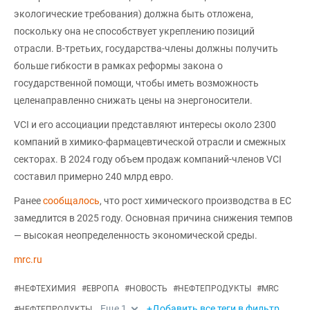
экологические требования) должна быть отложена,
поскольку она не способствует укреплению позиций
отрасли. В-третьих, государства-члены должны получить
больше гибкости в рамках реформы закона о
государственной помощи, чтобы иметь возможность
целенаправленно снижать цены на энергоносители.
VCI и его ассоциации представляют интересы около 2300
компаний в химико-фармацевтической отрасли и смежных
секторах. В 2024 году объем продаж компаний-членов VCI
составил примерно 240 млрд евро.
Ранее
сообщалось
, что рост химического производства в ЕС
замедлится в 2025 году. Основная причина снижения темпов
— высокая неопределенность экономической среды.
mrc.ru
#
НЕФТЕХИМИЯ
#
ЕВРОПА
#
НОВОСТЬ
#
НЕФТЕПРОДУКТЫ
#
MRC
Еще
1
+Добавить все теги в фильтр
#
НЕФТЕПРОДУКТЫ