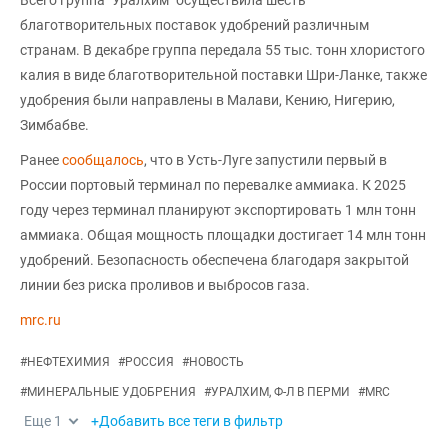
благотворительных поставок удобрений различным
странам. В декабре группа передала 55 тыс. тонн хлористого
калия в виде благотворительной поставки Шри-Ланке, также
удобрения были направлены в Малави, Кению, Нигерию,
Зимбабве.
Ранее
сообщалось
, что в Усть-Луге запустили первый в
России портовый терминал по перевалке аммиака. К 2025
году через терминал планируют экспортировать 1 млн тонн
аммиака. Общая мощность площадки достигает 14 млн тонн
удобрений. Безопасность обеспечена благодаря закрытой
линии без риска проливов и выбросов газа.
mrc.ru
#
НЕФТЕХИМИЯ
#
РОССИЯ
#
НОВОСТЬ
#
МИНЕРАЛЬНЫЕ УДОБРЕНИЯ
#
УРАЛХИМ, Ф-Л В ПЕРМИ
#
MRC
Еще
1
+Добавить все теги в фильтр