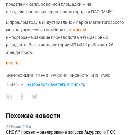
пределами калибровочной площадки — на
незадействованных территориях города и ПАО "ММК".
В прошлом году в индустриальном парке Магнитогорского
металлургического комбината
открыли
импортозамещающие производства четыре новых
резидента. Всего на территории ИП ММК работают 26
арендаторов.
mrc.ru
#
НЕФТЕХИМИЯ
#
ПЭНД
#
РОССИЯ
#
НОВОСТЬ
#
ПЭ
#
MRC
Еще
2
+Добавить все теги в фильтр
Похожие новости
22 Июля
,
2026
СИБУР провел моделирование запуска Амурского ГХК