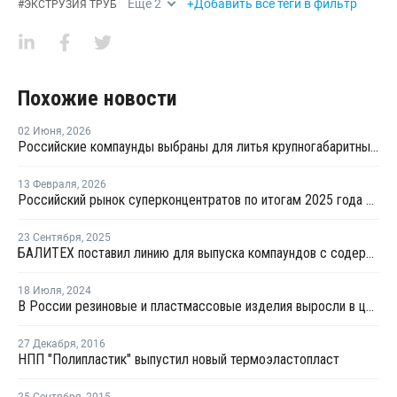
Еще
2
+Добавить все теги в фильтр
#
ЭКСТРУЗИЯ ТРУБ
Похожие новости
02 Июня
,
2026
Российские компаунды выбраны для литья крупногабаритных автокомпонентов BELGEE
13 Февраля
,
2026
Российский рынок суперконцентратов по итогам 2025 года сократился на 6%
23 Сентября
,
2025
БАЛИТЕХ поставил линию для выпуска компаундов с содержанием стекловолокна до 35%
18 Июля
,
2024
В России резиновые и пластмассовые изделия выросли в цене на 8,3%
27 Декабря
,
2016
НПП "Полипластик" выпустил новый термоэластопласт
25 Сентября
,
2015