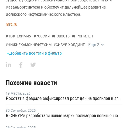
Казаньоргсинтеза и обеспечит дальнейшее развитие
Волжского нефтехимического кластера.
mrc.ru
#
НЕФТЕХИМИЯ
#
РОССИЯ
#
НОВОСТЬ
#
ПРОПИЛЕН
Еще
2
#
НИЖНЕКАМСКНЕФТЕХИМ
#
СИБУР ХОЛДИНГ
+Добавить все теги в фильтр
Похожие новости
19 Марта
,
2026
Росстат в феврале зафиксировал рост цен на пропилен и эпоксидные смолы
30 Сентября
,
2025
В СИБУРе разработали новые марки полимеров повышенной прочности
26 Сентября
,
2025