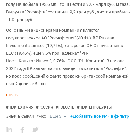
году НК добыла 193,6 млн тонн нефти и 92,7 млрд куб. м газа.
Выручка "Роснефти" составила 9,2 трлн руб., чистая прибыль
- 1,3 трлн руб.
Основными акционерами компании являются
государственное АО "Роснефтегаз" (40,4%), BP Russian
Investments Limited (19,75%), катарская QH Oil Investments
LLC (18,46%), еще 9,6% принадлежат "РН-
НефтьКапиталИнвест", 0,76% - ООО "РН-Капитал". В начале
2022 года ВР заявляла, что выйдет из капитала "Роснефти",
но пока сообщений о факте продажи британской компанией
своей доли не было.
mrc.ru
#
НЕФТЕХИМИЯ
#
РОССИЯ
#
НОВОСТЬ
#
НЕФТЕПРОДУКТЫ
Еще
3
+Добавить все теги в фильтр
#
НЕФТЬ СЫРАЯ
#
MRC