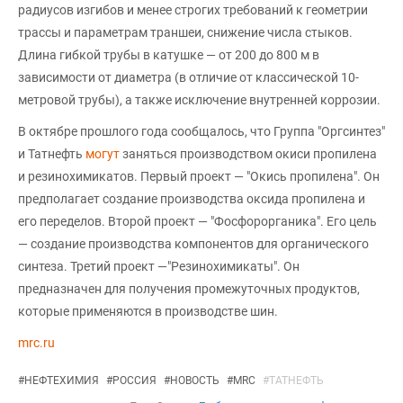
радиусов изгибов и менее строгих требований к геометрии
трассы и параметрам траншеи, снижение числа стыков.
Длина гибкой трубы в катушке — от 200 до 800 м в
зависимости от диаметра (в отличие от классической 10-
метровой трубы), а также исключение внутренней коррозии.
В октябре прошлого года сообщалось, что Группа "Оргсинтез"
и Татнефть
могут
заняться производством окиси пропилена
и резинохимикатов. Первый проект — "Окись пропилена". Он
предполагает создание производства оксида пропилена и
его переделов. Второй проект — "Фосфорорганика". Его цель
— создание производства компонентов для органического
синтеза. Третий проект —"Резинохимикаты". Он
предназначен для получения промежуточных продуктов,
которые применяются в производстве шин.
mrc.ru
#
НЕФТЕХИМИЯ
#
РОССИЯ
#
НОВОСТЬ
#
MRC
#
ТАТНЕФТЬ