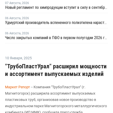
07 Августа
,
2026
Новый регламент по химпродукции вступит в силу в сентябре 2027 года
06 Августа
,
2026
Удмуртский производитель вспененного полиэтилена нарастит выпуск на 15%
06 Августа
,
2026
Число закрытых компаний в ПФО в первом полугодии 2026 года вдвое превысило число новых
10 Января
,
2025
"ТрубоПластУрал" расширил мощности
и ассортимент выпускаемых изделий
Маркет Репорт
-- Компания "ТрубоПластУрал" (г.
Магнитогорск) расширила ассортимент выпускаемых
пластиковых труб, организовав новое производство в
индустриальном парке Магнитогорского металлургического
комбината (ИП ММК), сообщила пресс-служба