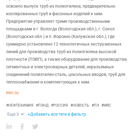
освоило выпуск труб из полиэтилена, предварительно
изолированных труб и фасонных изделий к ним.
Предприятие управляет тремя производственными
площадками в г. Вологда (Вологодская обл.), г. Сокол
(Вологодская обл.) и п. Ворсино (Калужская обл.), где
суммарно установлено 12 технологичных экструзионных
линий для производства труб из полиэтилена высокой
плотности (ПЭВП), а также оборудование для производства
сегментных и электросварных деталей, неразъемных
соединений полиэтилен-сталь, цокольных вводов, труб для
теплоснабжения и комплектующих к ним.
mrc.ru
#
НЕФТЕХИМИЯ
#
ПЭНД
#
РОССИЯ
#
НОВОСТЬ
#
ПЭ
#
MRC
Еще
3
+Добавить все теги в фильтр