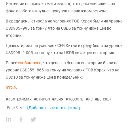
Источник на рынке в Азии сказал, что цены снизились на
фоне слабого импульса покупок в азиатском регионе.
В среду цены стирола на условиях FOB Корея были на уровне
USD985–995 за тонну, что на USD5 за тонну ниже цен во
вторник.
Цены стирола на условиях CFR Китай в среду были на уровне
USD995–1 005 за тонну, что на USD5 ниже цен во вторник.
Ранее
сообщалось
, что цены на бензол во вторник были на
уровне USD855–865 за тонну на условиях FOB Корея, что на
USD10 за тонну ниже цен в понедельник.
mrc.ru
#
НЕФТЕХИМИЯ
#
СТИРОЛ
#
АЗИЯ
#
НОВОСТЬ
#
ПС
#
БЕНЗОЛ
Еще
3
+Добавить все теги в фильтр