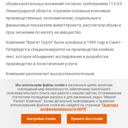
объем капитальных вложений согласно требованиям 113-ОЗ
Ленинградской области, отразили основные ключевые
производственные, экономические, социальные и
финансовые показатели инвестпроекта, рассчитали объем и
срок экономии по налогу на имущество.
Компания "Фрегат Групп" была основана в 1999 году в Санкт-
Петербурге и специализируется на производстве клейких
лент, которое объединяет исследования и разработки,
производство и логистические услуги.
Компания располагает высокотехнологичным
оборудованием современных мировых производителей,
Мы используем файлы cookie
в различных целях, включая
обеспечивающим изготовление, размотку и резку клейких
соблюдение мер безопасности, обеспечение наилучшего
пользовательского опыта при работе с нашим сайтом, отслеживание
лент на ролики всевозможных типов. Специализированная
статистики посещения ресурса и для рекламных задач “Маркет
Репорт Компани”. Более детальную информацию о правилах
лаборатория осуществляет входной контроль качества
использования файлов cookie вы найдёте на странице "
Политика
сырья и материалов, а также контролирует качество
конфиденциальности GDPR
".
выпускаемой продукции на всех этапах производства.
Настройки Cookie
Принять Все Cookie
Продукция компании применяется во многих отраслях