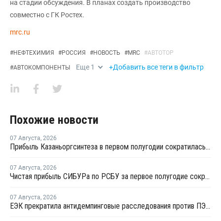
на стадии обсуждения. В планах создать производство
совместно с ГК Ростех.
mrc.ru
#
НЕФТЕХИМИЯ
#
РОССИЯ
#
НОВОСТЬ
#
MRC
#
АВТОТОР
Еще
1
+Добавить все теги в фильтр
#
АВТОКОМПОНЕНТЫ
Похожие новости
07 Августа
,
2026
Прибыль Казаньоргсинтеза в первом полугодии сократилась более чем в 2 раза
07 Августа
,
2026
Чистая прибыль СИБУРа по РСБУ за первое полугодие сократилась в 3,6 раза
07 Августа
,
2026
ЕЭК прекратила антидемпинговые расследования против ПЭ и ПП из Азербайджана и Туркменистана