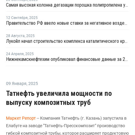
Самая высокая колонна дегазации порошка полипропилена установлена в Тобольске
12 Сентября
,
2025
Правительство РФ ввело новые ставки за негативное воздействие химвеществ на окружающую среду
28 Августа
,
2025
Лукойл начал строительство комплекса каталитического крекинга на Пермском НПЗ
24 Апреля
,
2025
Нижнекамскнефтехим опубликовал финансовые данные за 2024 год
09 Января
,
2025
Татнефть увеличила мощности по
выпуску композитных труб
Маркет Репорт
-- Компания Татнефть (г. Казань) запустила в
Елабуге на заводе "Татнефть-Пресскомпозит" производство
гибкой композитной трубы, которое расширяет продуктовую