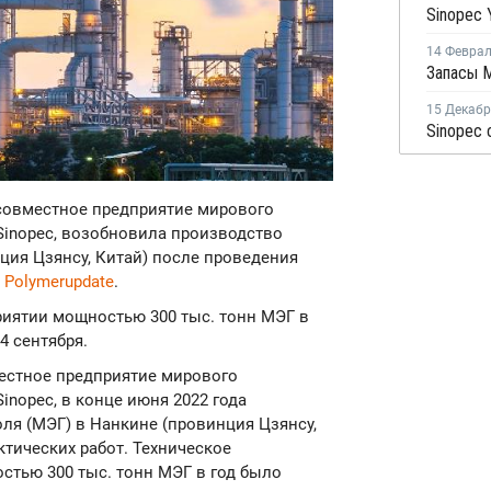
14 Февра
15 Декаб
Sinopec 
 совместное предприятие мирового
Sinopec, возобновила производство
ция Цзянсу, Китай) после проведения
т
Polymerupdate
.
иятии мощностью 300 тыс. тонн МЭГ в
4 сентября.
вместное предприятие мирового
inopec, в конце июня 2022 года
я (МЭГ) в Нанкине (провинция Цзянсу,
тических работ. Техническое
тью 300 тыс. тонн МЭГ в год было