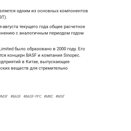
является одним из основных компонентов
ЭТ).
я-августа текущего года общее расчетное
авнению с аналогичным периодом годом
mited было образовано в 2000 году. Его
тся концерн BASF и компания Sinopec.
едприятий в Китае, выпускающее
ских веществ для стремительно
#
МЭГ
#
BASF
#
BASF-YPC
#
MRC
#
МЭГ