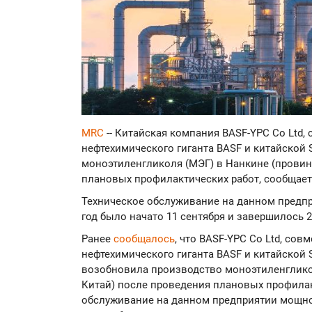
МRC
-- Китайская компания BASF-YPC Co Ltd,
нефтехимического гиганта BASF и китайской 
моноэтиленгликоля (МЭГ) в Нанкине (провин
плановых профилактических работ, сообщае
Техническое обслуживание на данном предпр
год было начато 11 сентября и завершилось 2
Ранее
сообщалось
, что BASF-YPC Co Ltd, со
нефтехимического гиганта BASF и китайской S
возобновила производство моноэтиленгликол
Китай) после проведения плановых профилак
обслуживание на данном предприятии мощнос