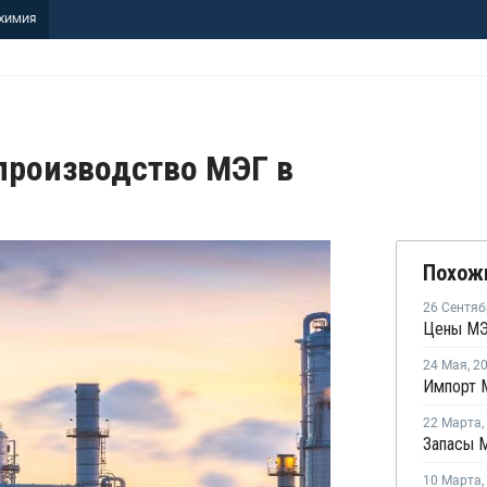
ХИМИЯ
производство МЭГ в
Похож
26 Сентяб
Цены МЭ
24 Мая
,
2
Импорт М
22 Марта
,
10 Марта
,