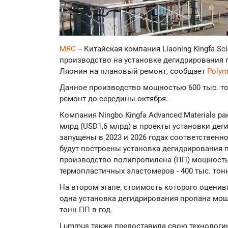
MRC
-- Китайская компания Liaoning Kingfa Sc
производство на установке дегидрирования 
Ляонин на плановый ремонт, сообщает
Polym
Данное производство мощностью 600 тыс. то
ремонт до середины октября.
Компания Ningbo Kingfa Advanced Materials р
млрд (USD1,6 млрд) в проекты установки дег
запущены в 2023 и 2026 годах соответственн
будут построены установка дегидрирования п
производство полипропилена (ПП) мощностью
термопластичных эластомеров - 400 тыс. тонн
На втором этапе, стоимость которого оценива
одна установка дегидрирования пропана мощн
тонн ПП в год.
Lummus также предоставила свою технологи