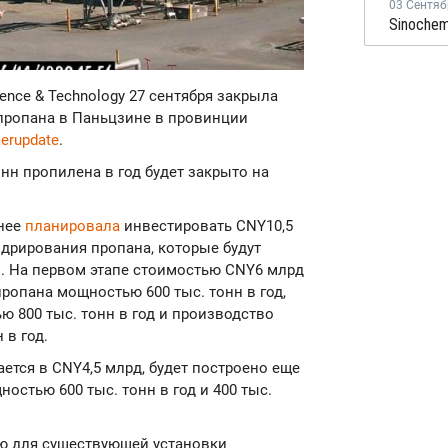
03 Сентяб
ience & Technology 27 сентября закрыла
пропана в Паньцзине в провинции
erupdate
.
нн пропилена в год будет закрыто на
анее
планировала
инвестировать CNY10,5
идрирования пропана, которые будут
о. На первом этапе стоимостью CNY6 млрд
ропана мощностью 600 тыс. тонн в год,
 800 тыс. тонн в год и производство
 в год.
ется в CNY4,5 млрд, будет построено еще
остью 600 тыс. тонн в год и 400 тыс.
ю для существующей установки