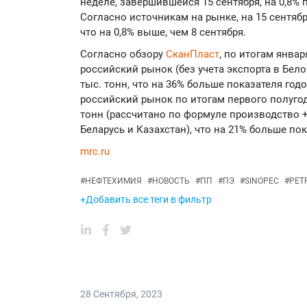
неделе, завершившейся 15 сентября, на 0,8%
Согласно источникам на рынке, на 15 сентябр
что на 0,8% выше, чем 8 сентября.
Согласно обзору
СканПласт
, по итогам янва
российский рынок (без учета экспорта в Бело
тыс. тонн, что на 36% больше показателя го
российский рынок по итогам первого полугод
тонн (рассчитано по формуле производство + 
Беларусь и Казахстан), что на 21% больше пок
mrc.ru
#
НЕФТЕХИМИЯ
#
НОВОСТЬ
#
ПП
#
ПЭ
#
SINOPEC
#
PET
+Добавить все теги в фильтр
28 Сентября
,
2023