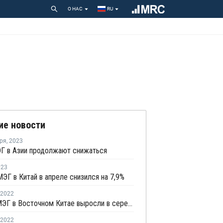
О НАС
RU
ие новости
ря
,
2023
Г в Азии продолжают снижаться
023
ЭГ в Китай в апреле снизился на 7,9%
2022
Запасы МЭГ в Восточном Китае выросли в середине марта на 1,51%
2022