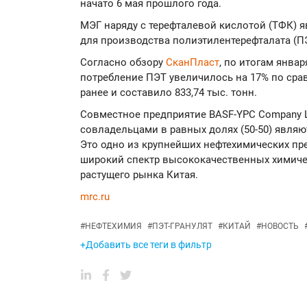
начато 6 мая прошлого года.
МЭГ наряду с терефталевой кислотой (ТФК) 
для производства полиэтилентерефталата (П
Согласно обзору
СканПласт
, по итогам январ
потребление ПЭТ увеличилось на 17% по ср
ранее и составило 833,74 тыс. тонн.
Совместное предприятие BASF-YPC Company Li
совладельцами в равных долях (50-50) являю
Это одно из крупнейших нефтехимических пр
широкий спектр высококачественных химиче
растущего рынка Китая.
mrc.ru
#
НЕФТЕХИМИЯ
#
ПЭТ-ГРАНУЛЯТ
#
КИТАЙ
#
НОВОСТЬ
+Добавить все теги в фильтр