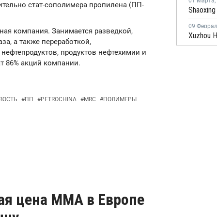
01 Марта
,
ительно стат-сополимера пропилена (ПП-
09 Февра
яная компания. Занимается разведкой,
за, а также переработкой,
 нефтепродуктов, продуктов нефтехимии и
т 86% акций компании.
ВОСТЬ
#
ПП
#
PETROCHINA
#
MRC
#
ПОЛИМЕРЫ
ая цена ММА в Европе