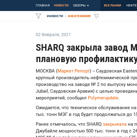
ГЛАВНАЯ
НОВОСТИ
ОБЗОРЫ
ВСЕ РЫНКИ
НЕФТЕ
#
НОВОСТИ
#
НЕФТЕХИМИЯ
02 Февраля
,
2021
SHARQ закрыла завод М
плановую профилактик
МОСКВА (
Маркет Репорт
) -- Саудовская Easte
крупный производитель нефтехимической про
производство на заводе № 2 по выпуску моно
Jubail, Саудовская Аравия) с целью проведе
мероприятий, сообщил
Polymerupdate
.
Ожидается, что техническое обслуживание н
тыс. тонн МЭГ в год будет продолжаться до 1
Ранее отмечалось, что SHARQ
закрывала
на 
Джубайле мощностью 500 тыс. тонн в год с 24 