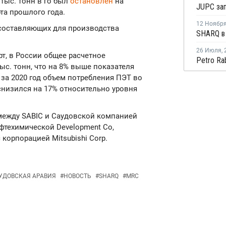
тыс. тонн в го был
остановлен
на
JUPC за
та прошлого года.
12 Ноябр
составляющих для производства
26 Июля
,
т, в России общее расчетное
ыс. тонн, что на 8% выше показателя
о за 2020 год объем потребления ПЭТ во
 снизился на 17% относительно уровня
ежду SABIC и Саудовской компанией
нефтехимической Development Co,
корпорацией Mitsubishi Corp.
УДОВСКАЯ АРАВИЯ
#
НОВОСТЬ
#
SHARQ
#
MRC