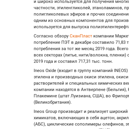
и широко используется для получения многих
частности, этиленгликолей, этаноламинов, п
полигликолевых эфиров и прочих соединений
одним из основных компонентов для произво
используется для выпуска полиэтилентерефта
Согласно обзору
СканПласт
компании Маркет
потребление ПЭТ в декабре составило 71,83 т
потребления за тот же месяц 2019 года. Всег
всех секторах (литье, нити/волокна, пленки)
2019 года и составил 717,31 тыс. тонн.
Ineos Oxide (входит в группу компаний INEO
этилена и производных окиси этилена, окиси
растворителей и специальных химических в
компании находятся в Антверпене (Бельгия), 
Плакемине (штат Луизиана, США), во Фрипорте
(Великобритания).
Ineos Group производит и реализует широкий
химикатов, включающих в себя ацетон, акрил
(АБС), циклические сополимеры олефинов, эт