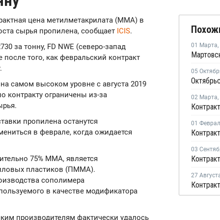
нну
трактная цена метилметакрилата (ММА) в
Похож
роста сырья пропилена, сообщает
ICIS
.
01 Марта
,
0 за тонну, FD NWE (северо-запад
 после того, как февральский контракт
.
05 Октябр
я
на самом высоком уровне с августа 2019
по контракту ограничены из-за
02 Марта
,
ырья.
ставки пропилена останутся
01 Февра
мениться в феврале, когда ожидается
03 Сентяб
ительно 75% ММА, является
иловых пластиков (ПММА).
27 Август
роизводства сополимера
спользуемого в качестве модификатора
ским производителям фактически удалось