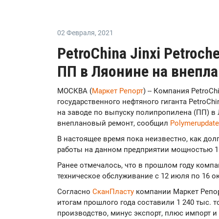
02 Февраля
,
2021
PetroChina Jinxi Petroc
ПП в Ляонине на внепл
МОСКВА (
Маркет Репорт
) -- Компания PetroCh
государственного нефтяного гиганта PetroChi
на заводе по выпуску полипропилена (ПП) в Л
внеплановый ремонт, сообщил
Polymerupdate
В настоящее время пока неизвестно, как дол
работы на данном предприятии мощностью 15
Ранее отмечалось, что в прошлом году комп
техническое обслуживание с 12 июля по 16 ок
Согласно
СканПласту
компании Маркет Репор
итогам прошлого года составили 1 240 тыс. 
производство, минус экспорт, плюс импорт и 