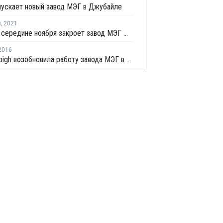
пускает новый завод МЭГ в Джубайле
я
,
2021
SHARQ в середине ноября закроет завод МЭГ № 4 в Джубайле на плановый ремонт
2016
Petro Rabigh возобновила работу завода МЭГ в Саудовской Аравии