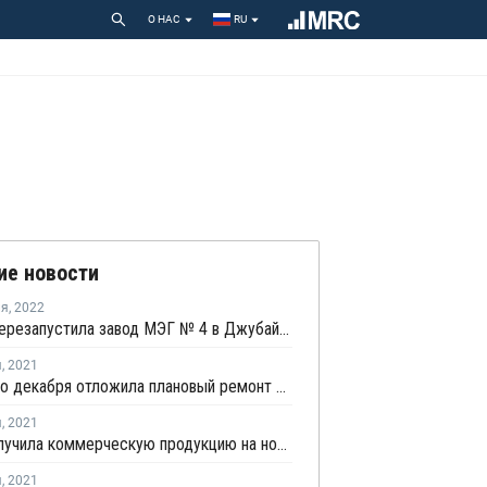
О НАС
RU
ие новости
ля
,
2022
SHARQ перезапустила завод МЭГ № 4 в Джубайле после планового ремонта
я
,
2021
SHARQ до декабря отложила плановый ремонт на заводе МЭГ № 4 в Джубайле
я
,
2021
JUPC получила коммерческую продукцию на новом заводе МЭГ в Джубайле
я
,
2021