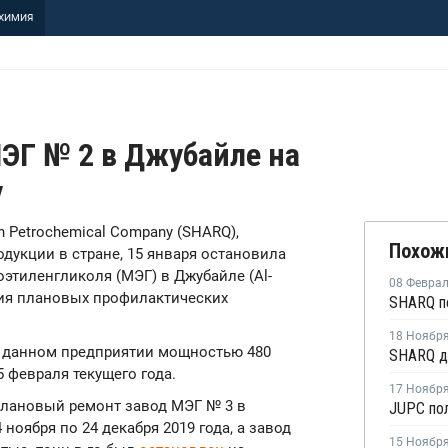
ХИМИЯ
ЭГ № 2 в Джубайле на
у
rn Petrochemical Company (SHARQ),
Похож
дукции в стране, 15 января остановила
этиленгликоля (МЭГ) в Джубайле (Al-
08 Февра
ния плановых профилактических
18 Ноябр
а данном предприятии мощностью 480
5 февраля текущего года.
17 Ноябр
плановый ремонт завод МЭГ № 3 в
ноября по 24 декабря 2019 года, а завод
15 Ноябр