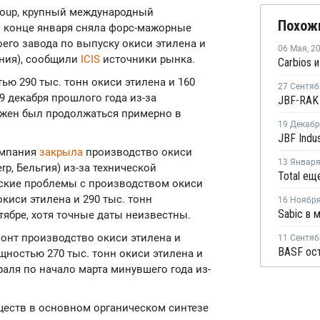
Group, крупный международный
Похож
в конце января сняла форс-мажорные
оего завода по выпуску окиси этилена и
06 Мая
,
2
ния), сообщили
ICIS
источники рынка.
ю 290 тыс. тонн окиси этилена и 160
27 Сентяб
9 декабря прошлого года из-за
лжен был продолжаться примерно в
19 Декаб
компания
закрыла
производство окиси
13 Январ
rp, Бельгия) из-за технической
ские проблемы с производством окиси
киси этилена и 290 тыс. тонн
16 Ноябр
ябре, хотя точные даты неизвестны.
онт производство окиси этилена и
11 Сентяб
щностью 270 тыс. тонн окиси этилена и
раля по начало марта минувшего года из-
ществ в основном органическом синтезе