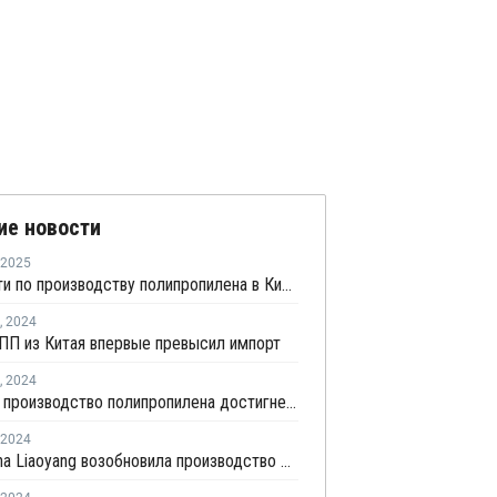
ие новости
2025
Мощности по производству полипропилена в Китае в 2024 году выросли на 12,46%
,
2024
ПП из Китая впервые превысил импорт
,
2024
Мировое производство полипропилена достигнет 124 млн тонн к 2032 году
2024
PetroChina Liaoyang возобновила производство ПП в Китае