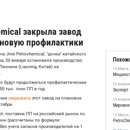
hemical закрыла завод
ановую профилактики
ina Jinxi Petrochemical, "дочка" китайского
Похож
na, 20 января остановила производство
яонине (Liaoning, Китай) на
14 Марта
,
.
го будут продолжаться профилактические
25 Апреля
0 тыс. тонн ПП в год.
Экспорт 
ания
закрывала
этот завод на плановое
10 Апреля
тября.
т, поставки ПП на российский рынок по
12 Марта
,
тонн (рассчитаны по формуле:
без учета запасов производителей на 1