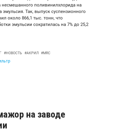
а несмешанного поливинилхлорида на
а эмульсия. Так, выпуск суспензионного
ил около 866,1 тыс. тонн, что
отки эмульсии сократилась на 7% до 25,2
Г
#
НОВОСТЬ
#
АКРИЛ
#
MRC
ильтр
-мажор на заводе
ии