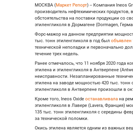
МОСКВА (
Маркет Репорт
) -- Компания Ineos 
производитель нефтехимических продуктов, 
обстоятельства на поставки продукции со св
этиленгликоля в Дормагене (Dormagen, Герма
Форс-мажор на данном предприятии мощность
тыс. тонн этиленгликоля в год был
объявлен
технической неполадки и первоначально до
течение трех недель.
Ранее отмечалось, что 11 ноября 2020 года 
этилена и этиленгликоля в Антверпене (Antwe
неисправности. Незапланированные техниче
этилена на заводе мощностью 420 тыс. тонн о
этиленгликоля в Антверпене произошли в окт
Кроме того, Ineos Oxide
останавливала
на рем
этиленгликоля в Лавере (Lavera, Франция) мо
135 тыс. тонн этиленгликоля с середины фев
за технической поломки.
Окись этилена является одним из важных ве