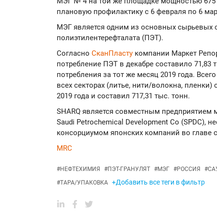
МЭГ № 4 на той же площадке мощностью 675 
плановую профилактику с 6 февраля по 6 мар
МЭГ является одним из основных сырьевых 
полиэтилентерефталата (ПЭТ).
Согласно
СканПласту
компании Маркет Репор
потребление ПЭТ в декабре составило 71,83 т
потребления за тот же месяц 2019 года. Всег
всех секторах (литье, нити/волокна, пленки)
2019 года и составил 717,31 тыс. тонн.
SHARQ является совместным предприятием м
Saudi Petrochemical Development Co (SPDC), 
консорциумом японских компаний во главе с 
MRC
#
НЕФТЕХИМИЯ
#
ПЭТ-ГРАНУЛЯТ
#
МЭГ
#
РОССИЯ
#
СА
+Добавить все теги в фильтр
#
ТАРА/УПАКОВКА