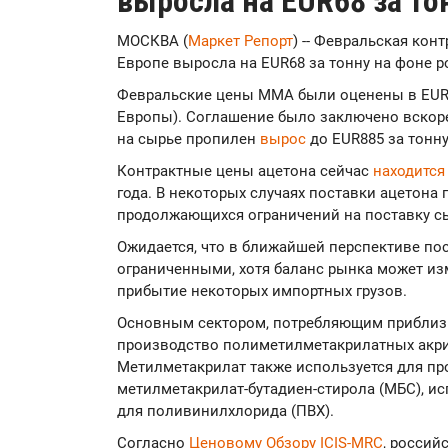
выросла на EUR68 за то
МОСКВА (
Маркет Репорт
) -- Февральская кон
Европе выросла на EUR68 за тонну на фоне 
Февральские цены ММА были оценены в EUR73
Европы). Соглашение было заключено вскоре
на сырье пропилен
вырос
до EUR885 за тонну
Контрактные цены ацетона сейчас
находитс
года. В некоторых случаях поставки ацетона 
продолжающихся ограничений на поставку с
Ожидается, что в ближайшей перспективе по
ограниченными, хотя баланс рынка может из
прибытие некоторых импортных грузов.
Основным сектором, потребляющим приблиз
производство полиметилметакрилатных акр
Метилметакрилат также используется для п
метилметакрилат-бутадиен-стирола (МБС), и
для поливинилхлорида (ПВХ).
Согласно
Ценовому Обзору ICIS-MRC
, россий