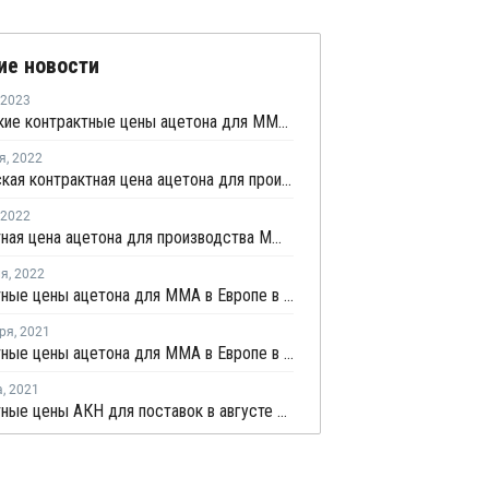
ие новости
2023
Мартовские контрактные цены ацетона для ММА в Европе выросли на фоне роста цен сырья
я
,
2022
Октябрьская контрактная цена ацетона для производства ММА в Европе снизилась на EUR40 за тонну
2022
Контрактная цена ацетона для производства ММА в Европе выросла в марте на EUR95 за тонну
ля
,
2022
Контрактные цены ацетона для ММА в Европе в феврале выросли на EUR54 за тонну
ря
,
2021
Контрактные цены ацетона для ММА в Европе в сентябре снизились на EUR4 за тонну
а
,
2021
Контрактные цены AКН для поставок в августе в США значительно выросли