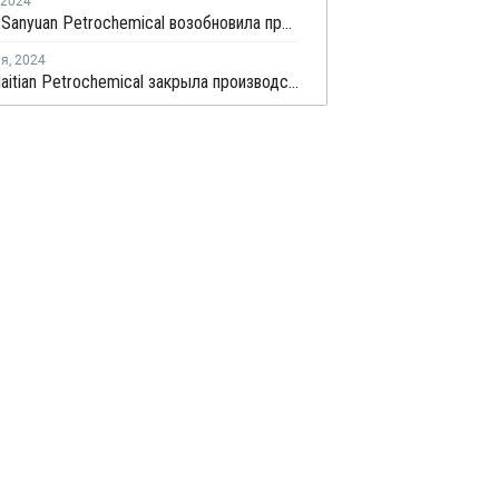
2024
Shaoxing Sanyuan Petrochemical возобновила производство ПП на линии №1 в Китае
ля
,
2024
Xuzhou Haitian Petrochemical закрыла производство ПП в Китае