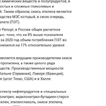
 химических веществ и полупродуктов, в
ростых и сложных гликолевых и
. Таким образом, окись этилена является
дства МЭГ, который, в свою очередь,
лата (ПЭТ).
 Репорт, в России общее расчетное
ыс. тонн, что на 8% выше показателя
о за 2020 год объем потребления ПЭТ во
 снизился на 17% относительно уровня
S) является ведущим производителем окиси
 пропилена, а также целого ряда
еществ. Производственные мощности
Кельне (Германия), Лавере (Франция),
 (штат Техас, США) и в Халле
 спектр нефтепродуктов и специальных
онитрил, акрилонитрил-бутадиен-стирол
илен, этиленгликоль, окиси этилена,