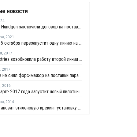
ие новости
024
Carbios и Hündgen заключили договор на поставку отходов ПЭТ для переработки во Франции
ря
,
2021
JBF-RAK 5 октября перезапустит одну линию на заводе ПЭТ в Бельгии после ремонта
ря
,
2017
JBF Industries возобновила работу второй линии ПЭТ в Бельгии
я
,
2017
Total еще не снял форс-мажор на поставки параксилола и ортоксилола с завода во Франции
я
,
2016
Sabic в марте 2017 года запустит новый пилотный завод ПП в Нидерландах
ря
,
2014
BASF остановит этиленовую крекинг-установку в Германии на профилактику