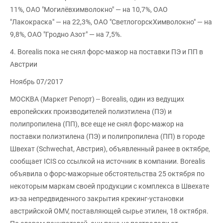
11%, ОАО "Могилёвхимволокно" — на 10,7%, ОАО
"Лакокраска" — на 22,3%, ОАО "СветлогорскХимволокно" — на
9,8%, ОАО "Гродно Азот" — на 7,5%.
4. Borealis пока не снял форс-мажор на поставки ПЭ и ПП в
Австрии
Ноябрь 07/2017
МОСКВА (Маркет Репорт) -- Borealis, один из ведущих
европейских производителей полиэтилена (ПЭ) и
полипропилена (ПП), все еще не снял форс-мажор на
поставки полиэтилена (ПЭ) и полипропилена (ПП) в городе
Швехат (Schwechat, Австрия), объявленный ранее в октябре,
сообщает ICIS со ссылкой на источник в компании. Borealis
объявила о форс-мажорные обстоятельства 25 октября по
некоторым маркам своей продукции с комплекса в Швехате
из-за непредвиденного закрытия крекинг-установки
австрийской OMV, поставляющей сырье этилен, 18 октября.