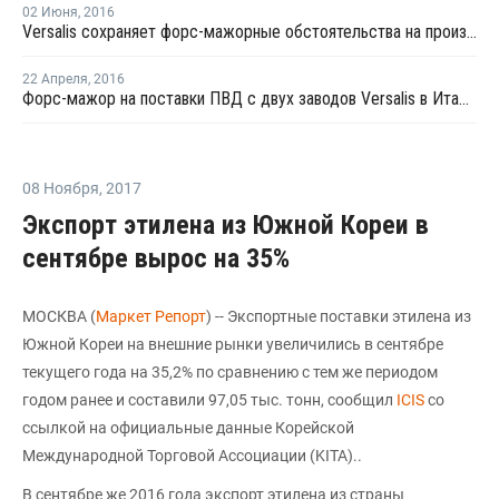
02 Июня
,
2016
Versalis сохраняет форс-мажорные обстоятельства на производствах ПВД и ЭВА в Италии
22 Апреля
,
2016
Форс-мажор на поставки ПВД с двух заводов Versalis в Италии остается в силе
08 Ноября
,
2017
Экспорт этилена из Южной Кореи в
сентябре вырос на 35%
МОСКВА (
Маркет Репорт
) -- Экспортные поставки этилена из
Южной Кореи на внешние рынки увеличились в сентябре
текущего года на 35,2% по сравнению с тем же периодом
годом ранее и составили 97,05 тыс. тонн, сообщил
ICIS
со
ссылкой на официальные данные Корейской
Международной Торговой Ассоциации (KITA)..
В сентябре же 2016 года экспорт этилена из страны