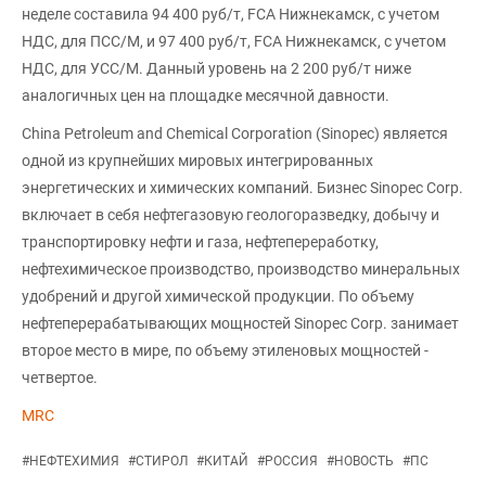
неделе составила 94 400 руб/т, FCA Нижнекамск, с учетом
НДС, для ПСС/М, и 97 400 руб/т, FCA Нижнекамск, с учетом
НДС, для УСС/М. Данный уровень на 2 200 руб/т ниже
аналогичных цен на площадке месячной давности.
China Petroleum and Chemical Corporation (Sinopec) является
одной из крупнейших мировых интегрированных
энергетических и химических компаний. Бизнес Sinopec Corp.
включает в себя нефтегазовую геологоразведку, добычу и
транспортировку нефти и газа, нефтепереработку,
нефтехимическое производство, производство минеральных
удобрений и другой химической продукции. По объему
нефтеперерабатывающих мощностей Sinopec Corp. занимает
второе место в мире, по объему этиленовых мощностей -
четвертое.
MRC
#
НЕФТЕХИМИЯ
#
СТИРОЛ
#
КИТАЙ
#
РОССИЯ
#
НОВОСТЬ
#
ПС