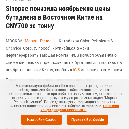
Sinopec понизила ноябрьские цены
бутадиена в Восточном Китае на
CNY700 за тонну
МОСКВА (
Маркет Репорт
) -- Китайская China Petroleum &
Chemical Corp. (Sinopec), крупнейшая в Азии
нефтеперерабатывающая компания, 3 ноября объявила о
снижении ценовых предложений на бутадиен для поставок в
ноябре на востоке Китая, сообщил
ICIS
источник в компании.
Так, по его словам, компания понизила ценовые
Мы используем файлы cookie
в различных целях, включая
предложения на материал на 700 юаней (CNY) или USD106 за
соблюдение мер безопасности, обеспечение наилучшего
тонну.
пользовательского опыта при работе с нашим сайтом, отслеживание
статистики посещения ресурса и для рекламных задач “Маркет
Репорт Компани”. Более детальную информацию о правилах
Таким образом, ноябрьская цена бутадиена Sinopec в
использования файлов cookie вы найдёте на странице "
Политика
конфиденциальности GDPR
".
восточном регионе страны находится на уровне CNY8 500 за
тонну (USD1 281 за тонну), ex-works.
Настройки Cookie
Принять Все Cookie
На 3 ноября, по данным ICIS, внутренние цены бутадиена в