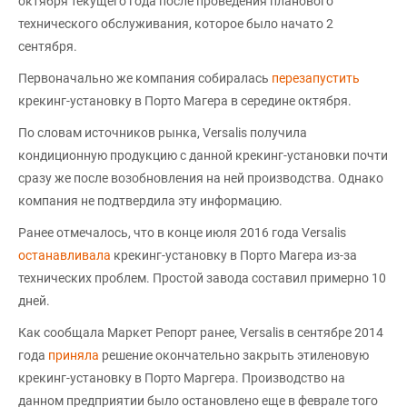
октября текущего года после проведения планового
технического обслуживания, которое было начато 2
сентября.
Первоначально же компания собиралась
перезапустить
крекинг-установку в Порто Магера в середине октября.
По словам источников рынка, Versalis получила
кондиционную продукцию с данной крекинг-установки почти
сразу же после возобновления на ней производства. Однако
компания не подтвердила эту информацию.
Ранее отмечалось, что в конце июля 2016 года Versalis
останавливала
крекинг-установку в Порто Магера из-за
технических проблем. Простой завода составил примерно 10
дней.
Как сообщала Маркет Репорт ранее, Versalis в сентябре 2014
года
приняла
решение окончательно закрыть этиленовую
крекинг-установку в Порто Маргера. Производство на
данном предприятии было остановлено еще в феврале того