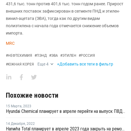
431,6 тыс. тонн против 401,6 тыс. тонн годом ранее. Прирост
внешних поставок зафиксирован в сегменте ПНД и этилен-
винил-ацетата (ЭВА), тогда как по другим видам
полиэтилена с начала года отмечается снижение объемов
импорта.
MRC
#
НЕФТЕХИМИЯ
#
ПЭНД
#
ЭВА
#
ЭТИЛЕН
#
РОССИЯ
Еще
4
+Добавить все теги в фильтр
#
ЮЖНАЯ КОРЕЯ
Похожие новости
15 Марта
,
2023
Hyundai Chemical планирует в апреле перейти на выпуск ПВД на заводе в Даэсане
14 Декабря
,
2022
Hanwha Total планирует в апреле 2023 года закрыть на ремонт две линии по выпуску ЭВА в Даэсане