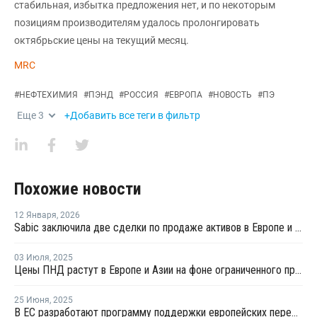
стабильная, избытка предложения нет, и по некоторым
позициям производителям удалось пролонгировать
октябрьские цены на текущий месяц.
MRC
#
НЕФТЕХИМИЯ
#
ПЭНД
#
РОССИЯ
#
ЕВРОПА
#
НОВОСТЬ
#
ПЭ
Еще
3
+Добавить все теги в фильтр
Похожие новости
12 Января
,
2026
Sabic заключила две сделки по продаже активов в Европе и Америке
03 Июля
,
2025
Цены ПНД растут в Европе и Азии на фоне ограниченного предложения и роста стоимости сырья
25 Июня
,
2025
В ЕС разработают программу поддержки европейских переработчиков пластмасс