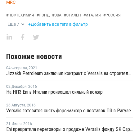
MRC
#
НЕФТЕХИМИЯ
#
ПЭНД
#
ЭВА
#
ЭТИЛЕН
#
ИТАЛИЯ
#
РОССИЯ
Еще
7
+Добавить все теги в фильтр
Похожие новости
04 Февраля
,
2021
Jizzakh Petroleum заключил контракт с Versalis на строительство линии ПВД/ЭВА в Узбекистане
02 Декабря
,
2016
На НПЗ Eni в Италии произошел сильный пожар
26 Августа
,
2016
Versalis готовится снять форс-мажор с поставок ПЭ в Рагузе
21 Июня
,
2016
Eni прекратила переговоры о продаже Versalis фонду SK Capital