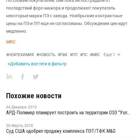
По словам покупателей, они пока не пострадали от
последствий форс-мажора и продолжают покупатель
некоторые марки ПЭ с завода. Ноябрьские контрактные
цены на ПЭ и ПП еще не согласованы. Обсуждения цен идут
медленно.
MRC
Еще
1
#
НЕФТЕХИМИЯ
#
НОВОСТЬ
#
ПВХ
#
ПП
#
ПС
#
MRC
+Добавить все теги в фильтр
Похожие новости
04 Декабря
,
2019
АРД-Полимер планирует построить на территории ОЭЗ "Узловая" производство пленок из ПЭТ
30 Марта
,
2018
Суд США одобрил продажу комплекса ПЭТ/ТФК M&G