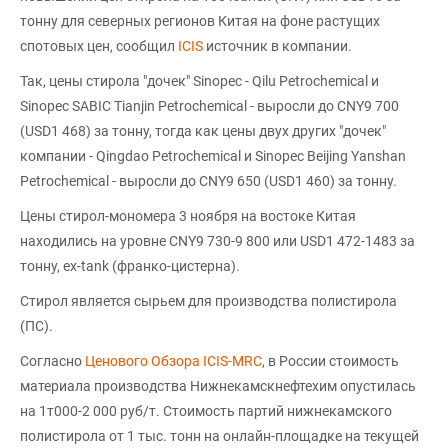
тонну для северных регионов Китая на фоне растущих
спотовых цен, сообщил
ICIS
источник в компании.
Так, цены стирола "дочек" Sinopec - Qilu Petrochemical и
Sinopec SABIC Tianjin Petrochemical - выросли до CNY9 700
(USD1 468) за тонну, тогда как цены двух других "дочек"
компании - Qingdao Petrochemical и Sinopec Beijing Yanshan
Petrochemical - выросли до CNY9 650 (USD1 460) за тонну.
Цены стирол-мономера 3 ноября на востоке Китая
находились на уровне CNY9 730-9 800 или USD1 472-1483 за
тонну, ex-tank (франко-цистерна).
Стирол является сырьем для производства полистирола
(ПС).
Согласно
Ценового Обзора ICIS-MRC
, в России стоимость
материала производства Нижнекамскнефтехим опустилась
на 1т000-2 000 руб/т. Стоимость партий нижнекамского
полистирола от 1 тыс. тонн на онлайн-площадке на текущей