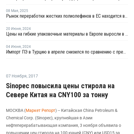
08 Мая
,
2025
Рынок переработки жестких полиолефинов в ЕС находится в стагнации
20 Июня
,
2024
Цены на гибкие упаковочные материалы в Европе выросли в первом квартале
04 Июня
,
2024
Импорт ПЭ в Турцию в апреле снизился по сравнению с предыдущим месяцем
07 Ноября
,
2017
Sinopec повысила цены стирола на
Севере Китая на CNY100 за тонну
МОСКВА (
Маркет Репорт
) -- Китайская China Petroleum &
Chemical Corp. (Sinopec), крупнейшая в Азии
нефтеперерабатывающая компания, 3 ноября объявила о
повышении цен стирола на 100 юаней (CNY) или USD15 за