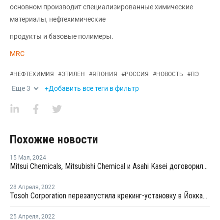
основном производит специализированные химические
материалы, нефтехимические
продукты и базовые полимеры.
MRC
#
НЕФТЕХИМИЯ
#
ЭТИЛЕН
#
ЯПОНИЯ
#
РОССИЯ
#
НОВОСТЬ
#
ПЭ
Еще
3
+Добавить все теги в фильтр
Похожие новости
15 Мая
,
2024
Mitsui Chemicals, Mitsubishi Chemical и Asahi Kasei договорились о декарбонизации крекинг-установок на западе Японии
28 Апреля
,
2022
Tosoh Corporation перезапустила крекинг-установку в Йоккаити после плановой профилактики
25 Апреля
,
2022