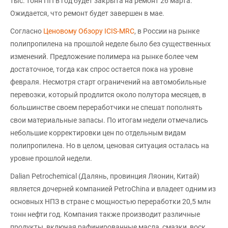
тыс. тонн ПП в год будет закрыта на ремонт 26 марта.
Ожидается, что ремонт будет завершен в мае.
Согласно
Ценовому Обзору ICIS-MRC
, в России на рынке
полипропилена на прошлой неделе было без существенных
изменений. Предложение полимера на рынке более чем
достаточное, тогда как спрос остается пока на уровне
февраля. Несмотря старт ограничений на автомобильные
перевозки, который продлится около полутора месяцев, в
большинстве своем переработчики не спешат пополнять
свои материальные запасы. По итогам недели отмечались
небольшие корректировки цен по отдельным видам
полипропилена. Но в целом, ценовая ситуация осталась на
уровне прошлой недели.
Dalian Petrochemical (Далянь, провинция Ляонин, Китай)
является дочерней компанией PetroChina и владеет одним из
основных НПЗ в стране с мощностью переработки 20,5 млн
тонн нефти год. Компания также производит различные
продукты, включая рафинированные масла, смазки, воск,