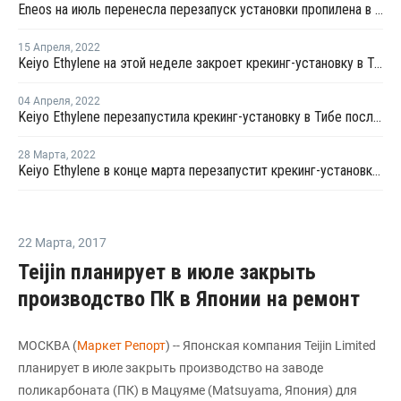
Eneos на июль перенесла перезапуск установки пропилена в Кавасаки
15 Апреля
,
2022
Keiyo Ethylene на этой неделе закроет крекинг-установку в Тибе на внеплановый ремонт
04 Апреля
,
2022
Keiyo Ethylene перезапустила крекинг-установку в Тибе после плановой профилактики
28 Марта
,
2022
Keiyo Ethylene в конце марта перезапустит крекинг-установку в Тибе после плановой профилактики
22 Марта
,
2017
Teijin планирует в июле закрыть
производство ПК в Японии на ремонт
МОСКВА (
Маркет Репорт
) -- Японская компания Teijin Limited
планирует в июле закрыть производство на заводе
поликарбоната (ПК) в Мацуяме (Matsuyama, Япония) для