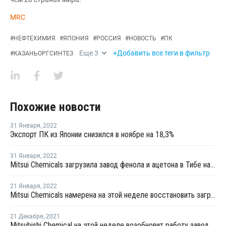
MRC
#
НЕФТЕХИМИЯ
#
ЯПОНИЯ
#
РОССИЯ
#
НОВОСТЬ
#
ПК
Еще
3
+Добавить все теги в фильтр
#
КАЗАНЬОРГСИНТЕЗ
Похожие новости
31 Января
,
2022
Экспорт ПК из Японии снизился в ноябре на 18,3%
31 Января
,
2022
Mitsui Chemicals загрузила завод фенола и ацетона в Тибе на полную мощность
21 Января
,
2022
Mitsui Chemicals намерена на этой неделе восстановить загрузку на заводе фенола и ацетона в Тибе
21 Декабря
,
2021
Mitsubishi Chemical на этой неделе возобновит работу завода БФА в Касиме после внепланового ремонта