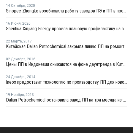
14 Октября
,
2020
Sinopec Zhongke возобновила работу заводов ПЭ и ПП в провинции Гуандун после взрыва
16 Июня
,
2020
Shenhua Xinjiang Energy провела плановую профилактику на заводе ПП в Китае
22 Марта
,
2017
Китайская Dalian Petrochemical закрыла линию ПП на ремонт
02 Декабря
,
2016
Цены ПП в Индонезии снижаются на фоне даунтренда в Китае
24 Декабря
,
2014
Ineos предоставит технологию по производству ПП для нового проекта в Китае
19 Ноября
,
2013
Dalian Petrochemical остановила завод ПП на три месяца из-за нехватки сырья