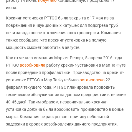
работу 14 июня,
получило
кондиционную продукцию 17
июня.
Крекинг-установка PTTGC была закрыта с 17 мая из-за
повреждения индукционных катушек для подогрева труб
печи завода после отключения электроэнергии. Компания
также сообщала, что крекинг-установка на полную
мощность сможет работать в августе.
Как отмечала компания Маркет Репорт, 5 апреля 2016 года
PTTGC
возобновила
работу крекинг-установки в Мап Та Футе
после проведения профилактики. Производство на крекинг-
установке PTTGC в Мар Та Футе было
остановлено
22
февраля текущего года. PTTGC планировала проводить
техническое обслуживание на данном предприятии в течение
40-45 дней. Таким образом, первоначально крекинг-
установка должна была возобновить производство в конце
марта. Компания не раскрывает причину небольшой
задержки в сроках возобновления данного предприятия.