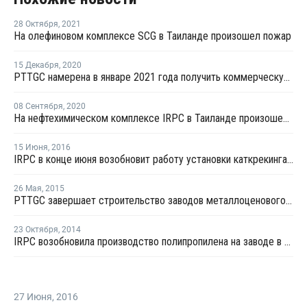
28 Октября
,
2021
На олефиновом комплексе SCG в Таиланде произошел пожар
15 Декабря
,
2020
PTTGC намерена в январе 2021 года получить коммерческую продукцию на новой крекинг-установке в Таиланде
08 Сентября
,
2020
На нефтехимическом комплексе IRPC в Таиланде произошел пожар
15 Июня
,
2016
IRPC в конце июня возобновит работу установки каткрекинга в Таиланде
26 Мая
,
2015
PTTGC завершает строительство заводов металлоценового линейного ПЭ и оксида пропилена в Таиланде
23 Октября
,
2014
IRPC возобновила производство полипропилена на заводе в Таиланде
27 Июня
,
2016