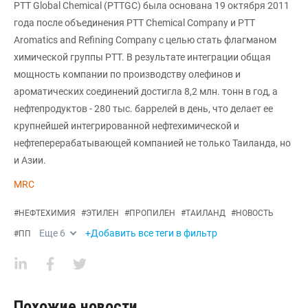
PTT Global Chemical (PTTGC) была основана 19 октября 2011
года после объединения PTT Chemical Company и PTT
Aromatics and Refining Company с целью стать флагманом
химической группы PTT. В результате интеграции общая
мощность компании по производству олефинов и
ароматических соединений достигла 8,2 млн. тонн в год, а
нефтепродуктов - 280 тыс. баррелей в день, что делает ее
крупнейшей интегрированной нефтехимической и
нефтеперерабатывающей компанией не только Таиланда, но
и Азии.
MRC
#
НЕФТЕХИМИЯ
#
ЭТИЛЕН
#
ПРОПИЛЕН
#
ТАИЛАНД
#
НОВОСТЬ
Еще
6
+Добавить все теги в фильтр
#
ПП
Похожие новости