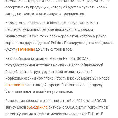
компания не предоставила ни более точной информации по
ассортименту продукции, которую будет выпускать новый
завод, ни точные сроки запуска предприятия.
Кроме того, Petkim Specialities инвестирует USD5 млн в
расширение мощностей уже действующего завода
мощностью 14 тыс. тонн полимеров в год, которым ранее
управляла другая "дочка" Petkim. Планируется, что мощности
будут
увеличены
до 24 тыс. тонн в год.
Как сообщала компания Маркет Репорт, SOCAR,
государственная нефтяная компания Азербайджанской
Республики, в структуру которой входит турецкий
нефтехимический комплекс Petkim, в конце марта 2016 года
выставила
часть акций турецкой компании на продажу.
Величина пакета акций не уточнялась.
Ранее отмечалось, что в конце сентября 2014 года SOCAR
Turkey Enerji
объединила
активы с SOCAR Izmir Petrokimya в
рамках участия в нефтехимическом комплексе Petkim. В