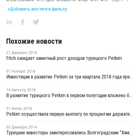
#
НЕФТЕХИМИЯ
#
ТУРЦИЯ
#
НОВОСТЬ
#
ПВХ
#
ПП
#
ПЭ
+Добавить все теги в фильтр
Похожие новости
27 Декабря
,
2018
Fitch ожидает заметный рост доходов турецкого Petkim
07 Ноября
,
2018
Инвестиции в развитие Petkim за три квартала 2018 года превысили USD67 млн
14 Августа
,
2018
В развитие турецкого Petkim в первом полугодии вложено более USD33 млн
31 Июля
,
2018
Petkim осуществила первую выплату по процентам держателям евробондов на USD500 млн
03 Декабря
,
2014
Турецкие инвесторы заинтересовались Волгоградским "Химпромом"