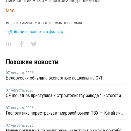
Лисичанский НПЗ и Ангарский Завод Полимеров.
MRC
#
НЕФТЕХИМИЯ
#
НОВОСТЬ
#
SINOPEC
#
MRC
+Добавить все теги в фильтр
Похожие новости
07 Августа
,
2026
Белоруссия обнулила экспортные пошлины на СУГ
07 Августа
,
2026
CF Industries приступила к строительству завода "чистого" аммиака за USD4 миллиарда
07 Августа
,
2026
Геополитика перестраивает мировой рынок ПВХ — Китай лидирует в экспорте
07 Августа
,
2026
Новый регламент по химпродукции вступит в силу в сентябре 2027 года