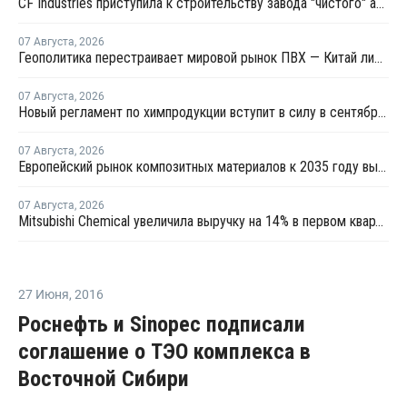
CF Industries приступила к строительству завода "чистого" аммиака за USD4 миллиарда
07 Августа
,
2026
Геополитика перестраивает мировой рынок ПВХ — Китай лидирует в экспорте
07 Августа
,
2026
Новый регламент по химпродукции вступит в силу в сентябре 2027 года
07 Августа
,
2026
Европейский рынок композитных материалов к 2035 году вырастет до USD47,5 млрд
07 Августа
,
2026
Mitsubishi Chemical увеличила выручку на 14% в первом квартале японского финансового года
27 Июня
,
2016
Роснефть и Sinopec подписали
соглашение о ТЭО комплекса в
Восточной Сибири