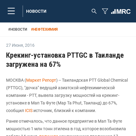
НОВОСТИ
#
НОВОСТИ
#
НЕФТЕХИМИЯ
27 Июня
,
2016
Крекинг-установка PTTGC в Таиланде
загружена на 67%
МОСКВА (
Маркет Репорт
) -- Таиландская PTT Global Chemical
(PTTGC), "дочка" ведущей азиатской нефтехимической
компании - PTT, вывела загрузку мощностей на крекинг-
установке в Мап Та Футе (Map Ta Phut, Таиланд) до 67%,
сообщил
ICIS
источник, близкий к компании.
Ранее отмечалось, что данное предприятие в Мап Та Футе
мощностью 1 млн тонн этилена в год, которое возобновила