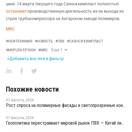
цене. 14 марта текущего года Саянскхимпласт полностью
остановил
производственную деятельность из-за выхода из
строя трубокомпрессора на Ангарском заводе полимеров.
MRC
#
НЕФТЕХИМИЯ
#
НОВОСТЬ
#
ПВХ
#
САЯНСКХИМПЛАСТ
Еще
1
#
MOPLEN EP300K
#
MRC
+Добавить все теги в фильтр
Похожие новости
07 Августа
,
2026
Рост спроса на полимерные фасады и светопрозрачные конструкции: на "Архстоянии" оценили технический потенциал ПВХ и ПК
07 Августа
,
2026
Геополитика перестраивает мировой рынок ПВХ — Китай лидирует в экспорте