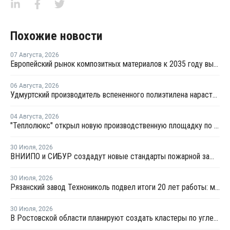
Похожие новости
07 Августа
,
2026
Европейский рынок композитных материалов к 2035 году вырастет до USD47,5 млрд
06 Августа
,
2026
Удмуртский производитель вспененного полиэтилена нарастит выпуск на 15%
04 Августа
,
2026
"Теплолюкс" открыл новую производственную площадку по выпуску инженерных систем
30 Июля
,
2026
ВНИИПО и СИБУР создадут новые стандарты пожарной защиты строительных и промышленных объектов
30 Июля
,
2026
Рязанский завод Технониколь подвел итоги 20 лет работы: мощности выпуска XPS превышают 1 млн куб. м в год
30 Июля
,
2026
В Ростовской области планируют создать кластеры по углехимии и переработке полимеров