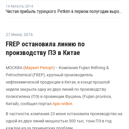
14 Августа
,
2014
Чистая прибыль турецкого Petkim в первом полугодии выросла в одиннадцать раз
27 Июня
,
2016
FREP остановила линию по
производству ПЭ в Китае
МОСКВА (
Маркет Репорт
) -- Компания Fujian Refining &
Petrochemical (FREP), крупный производитель
нефтехимической продукции в Китае, в конце прошлой
недели закрыла одну из двух линий по производству
полиэтилена (ПЭ) в провинции Фуцзянь (Fujian province,
Китай), сообщил портал
Apic-online
.
В частности, компания 23 июня остановила производство на
одной из двух линий мощностью 500 тыс. тонн ПЭ в год
каждая из-за технических проблем.