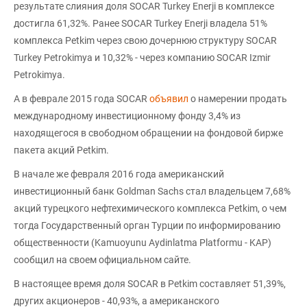
результате слияния доля SOCAR Turkey Enerji в комплексе
достигла 61,32%. Ранее SOCAR Turkey Enerji владела 51%
комплекса Petkim через свою дочернюю структуру SOCAR
Turkey Petrokimya и 10,32% - через компанию SOCAR Izmir
Petrokimya.
А в феврале 2015 года SOCAR
объявил
о намерении продать
международному инвестиционному фонду 3,4% из
находящегося в свободном обращении на фондовой бирже
пакета акций Petkim.
В начале же февраля 2016 года американский
инвестиционный банк Goldman Sachs стал владельцем 7,68%
акций турецкого нефтехимического комплекса Petkim, о чем
тогда Государственный орган Турции по информированию
общественности (Kamuoyunu Aydinlatma Platformu - KAP)
сообщил на своем официальном сайте.
В настоящее время доля SOCAR в Petkim составляет 51,39%,
других акционеров - 40,93%, а американского