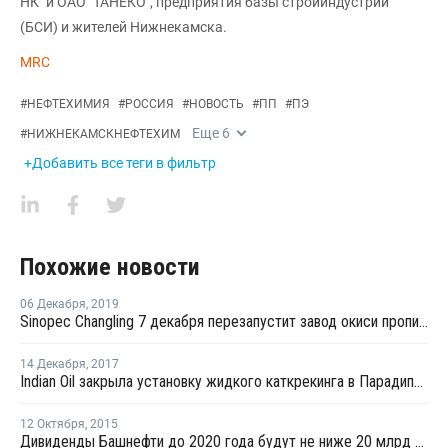
НК" и ОАО "ТАНЕКО", предприятия базы стройиндустрии
(БСИ) и жителей Нижнекамска.
MRC
#
НЕФТЕХИМИЯ
#
РОССИЯ
#
НОВОСТЬ
#
ПП
#
ПЭ
Еще
6
#
НИЖНЕКАМСКНЕФТЕХИМ
+Добавить все теги в фильтр
Похожие новости
06 Декабря
,
2019
Sinopec Changling 7 декабря перезапустит завод окиси пропилена в провинции Хунань после планового ремонта
14 Декабря
,
2017
Indian Oil закрыла установку жидкого каткрекинга в Парадипе из-за пожара на НПЗ
12 Октября
,
2015
Дивиденды Башнефти до 2020 года будут не ниже 20 млрд рублей и 25% прибыли