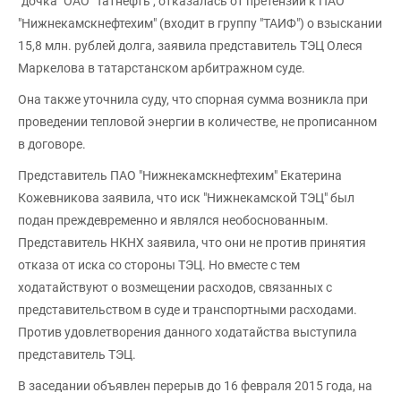
"дочка" ОАО "Татнефть", отказалась от претензий к ПАО
"Нижнекамскнефтехим" (входит в группу "ТАИФ") о взыскании
15,8 млн. рублей долга, заявила представитель ТЭЦ Олеся
Маркелова в татарстанском арбитражном суде.
Она также уточнила суду, что спорная сумма возникла при
проведении тепловой энергии в количестве, не прописанном
в договоре.
Представитель ПАО "Нижнекамскнефтехим" Екатерина
Кожевникова заявила, что иск "Нижнекамской ТЭЦ" был
подан преждевременно и являлся необоснованным.
Представитель НКНХ заявила, что они не против принятия
отказа от иска со стороны ТЭЦ. Но вместе с тем
ходатайствуют о возмещении расходов, связанных с
представительством в суде и транспортными расходами.
Против удовлетворения данного ходатайства выступила
представитель ТЭЦ.
В заседании объявлен перерыв до 16 февраля 2015 года, на