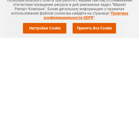
пользовательского опыта при работе с нашим сайтом, отслеживание
статистики посещения ресурса и для рекламных задач “Маркет
сказал во вторник.
Репорт Компани”. Более детальную информацию о правилах
использования файлов cookie вы найдёте на странице "
Политика
Производственные мощности на Borouge 3 включают
конфиденциальности GDPR
".
этиленовую крекинг-установку мощностью 1,5 млн тонн в
Настройки Cookie
Принять Все Cookie
год и сопутствующие заводы, которые включают в себя
производство полиэтилена низкого давления (ПНД) и ЛПНП
общей мощностью 1,08 млн тонн в год, а также производство
ПВД мощностью 350 тыс. тонн в год и два производства ПП
общей мощностью 960 тыс. тонн в год.
После окончания реализации проекта Borouge 3 по
строительству нефтехимических производств суммарная
мощность компании по выпуску олефинов и полиолефинов
возрастет до 4,5 млн тонн в год с текущих 2 млн тонн в год.
Как сообщала компания Маркет Репорт, в начале февраля
текущего года Borouge
возобновил
работу пропиленовой
крекинг-установки на своем нефтехимическом комплексе в
Абу-Даби. Кроме того, Borouge также возобновил работу