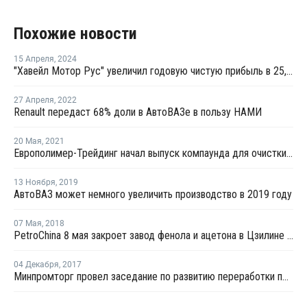
Похожие новости
15 Апреля
,
2024
"Хавейл Мотор Рус" увеличил годовую чистую прибыль в 25,8 раза
27 Апреля
,
2022
Renault передаст 68% доли в АвтоВАЗе в пользу НАМИ
20 Мая
,
2021
Европолимер-Трейдинг начал выпуск компаунда для очистки шнеков
13 Ноября
,
2019
АвтоВАЗ может немного увеличить производство в 2019 году
07 Мая
,
2018
PetroChina 8 мая закроет завод фенола и ацетона в Цзилине на ежегодную профилактику
04 Декабря
,
2017
Минпромторг провел заседание по развитию переработки пластмасс в России