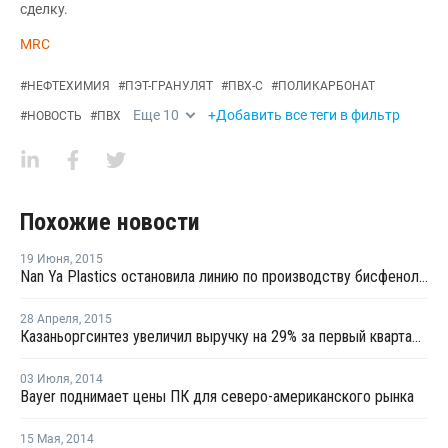
сделку.
MRC
#
НЕФТЕХИМИЯ
#
ПЭТ-ГРАНУЛЯТ
#
ПВХ-С
#
ПОЛИКАРБОНАТ
Еще
10
+Добавить все теги в фильтр
#
НОВОСТЬ
#
ПВХ
Похожие новости
19 Июня
,
2015
Nan Ya Plastics остановила линию по производству бисфенола А из-за технической поломки
28 Апреля
,
2015
Казаньоргсинтез увеличил выручку на 29% за первый квартал 2015 года
03 Июля
,
2014
Bayer поднимает цены ПК для северо-американского рынка
15 Мая
,
2014