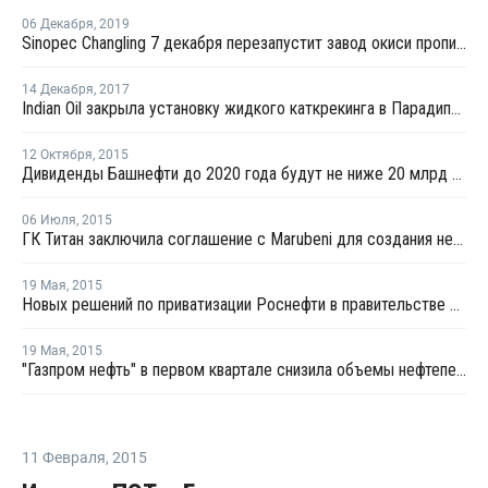
06 Декабря
,
2019
Sinopec Changling 7 декабря перезапустит завод окиси пропилена в провинции Хунань после планового ремонта
14 Декабря
,
2017
Indian Oil закрыла установку жидкого каткрекинга в Парадипе из-за пожара на НПЗ
12 Октября
,
2015
Дивиденды Башнефти до 2020 года будут не ниже 20 млрд рублей и 25% прибыли
06 Июля
,
2015
ГК Титан заключила соглашение с Marubeni для создания нефтехимических производств
19 Мая
,
2015
Новых решений по приватизации Роснефти в правительстве нет - Улюкаев
19 Мая
,
2015
"Газпром нефть" в первом квартале снизила объемы нефтепереработки на 4,2%
11 Февраля
,
2015