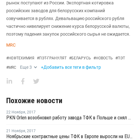
рынок поступают из России. Экспортная котировка
российских заводов для белорусских компаний
озвучивается в рублях. Девальвацию российского рубля
частично нивелирует снижение курса белорусской валюты,
поэтому падения закупок российского сырья не ожидается.
MRC
#
НЕФТЕХИМИЯ
#
ПЭТ-ГРАНУЛЯТ
#
БЕЛАРУСЬ
#
НОВОСТЬ
#
ПЭТ
Еще
3
+Добавить все теги в фильтр
#
MRC
Похожие новости
22 Ноября
,
2017
PKN Orlen возобновил работу завода ТФК в Польше и снял форс-мажор
21 Ноября
,
2017
Ноябрьские контрактные цены ТФК в Европе выросли на EUR13 за тонну