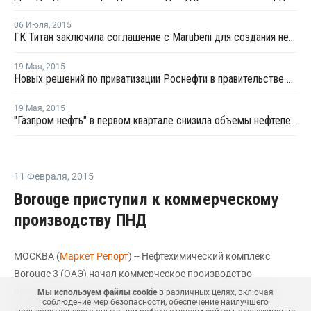
06 Июля
,
2015
ГК Титан заключила соглашение с Marubeni для создания нефтехимических производств
19 Мая
,
2015
Новых решений по приватизации Роснефти в правительстве нет - Улюкаев
19 Мая
,
2015
"Газпром нефть" в первом квартале снизила объемы нефтепереработки на 4,2%
11 Февраля
,
2015
Borouge приступил к коммерческому
производству ПНД
МОСКВА (
Маркет Репорт
) -- Нефтехимический комплекс
Borouge 3 (ОАЭ) начал коммерческое производство
полиэтилена низкого давления (ПНД) на новом заводе в
Мы используем файлы cookie
в различных целях, включая
соблюдение мер безопасности, обеспечение наилучшего
Рувайсе (Ruwais, ОАЭ), сообщили
ICIS
источники рынка