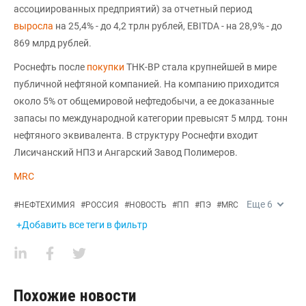
ассоциированных предприятий) за отчетный период
выросла
на 25,4% - до 4,2 трлн рублей, EBITDA - на 28,9% - до
869 млрд рублей.
Роснефть после
покупки
ТНК-BP стала крупнейшей в мире
публичной нефтяной компанией. На компанию приходится
около 5% от общемировой нефтедобычи, а ее доказанные
запасы по международной категории превысят 5 млрд. тонн
нефтяного эквивалента. В структуру Роснефти входит
Лисичанский НПЗ и Ангарский Завод Полимеров.
MRC
Еще
6
#
НЕФТЕХИМИЯ
#
РОССИЯ
#
НОВОСТЬ
#
ПП
#
ПЭ
#
MRC
+Добавить все теги в фильтр
Похожие новости