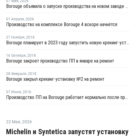
07 Мая
,
2026
Borouge объявила о запуске производства на новом заводе сшитого полиэтилена в ОАЭ
01 Апреля
,
2026
Производство на комплексе Borouge 4 вскоре начнётся
27 Ноября
,
2018
Borouge планирует в 2023 году запустить новую крекинг-установку №5 в Рувайсе
16 Октября
,
2018
Borouge закроет производство ПП в январе на ремонт
28 Февраля
,
2018
Borouge закрыл крекинг-установку №2 на ремонт
07 Июня
,
2016
Производство ПП на Borouge работает нормально после проблем с поставками сырья
22 Мая
,
2026
Michelin и Syntetica запустят установку