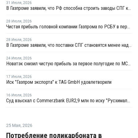
31 Июля
,
2026
В Газпроме заявили, что РФ способна строить заводы СПГ как у себя, так и за рубежом
28 Июля
,
2026
Чистая прибыль головной компании Газпрома по РСБУ в первом полугодии составила 78 млрд рублей
28 Июля
,
2026
В Газпроме заявили, что поставки СПГ становятся менее надежным способом газоснабжения
24 Июля
,
2026
Новатэк снизил чистую прибыль за первое полугодие по МСФО на 3,1%
17 Июля
,
2026
Иск "Газпром экспорта" к TAG GmbH удовлетворили
16 Июля
,
2026
Суд взыскал с Commerzbank EUR2,9 млн по иску "Русхимальянса"
25 Мая
,
2026
Потребление поликарбоната в