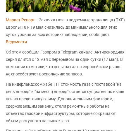
Маркет Репорт
-- Закачка газа в подземные хранилища (ПХГ)
Европы 18 и 19 мая снизилась до минимального для этих
суток уровня за всю историю наблюдений, сообщают
Ведомости
.
Об этом сообщил Газпром в Telegram-канале. Антирекордная
серия длится с 12 мая с перерывом на одни сутки (17 мая). В
компании отметили, что цены на газ на европейском рынке
не способствуют восполнению запасов.
На нидерландском хабе TTF стоимость газа с поставкой "на
день вперед" и "на месяц вперед" остается существенно выше
цен на предстоящую зиму. Дополнительным фактором,
сдерживающим закачку, стали ремонтные работы на
объектах газовой инфраструктуры, которые сокращают
объем доступного на рынке газа.
По данным Gas Infrastructure Europe на 13 марта, уровень