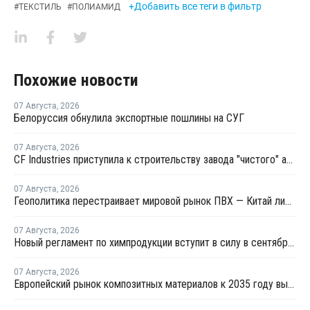
+Добавить все теги в фильтр
#
ТЕКСТИЛЬ
#
ПОЛИАМИД
Похожие новости
07 Августа
,
2026
Белоруссия обнулила экспортные пошлины на СУГ
07 Августа
,
2026
CF Industries приступила к строительству завода "чистого" аммиака за USD4 миллиарда
07 Августа
,
2026
Геополитика перестраивает мировой рынок ПВХ — Китай лидирует в экспорте
07 Августа
,
2026
Новый регламент по химпродукции вступит в силу в сентябре 2027 года
07 Августа
,
2026
Европейский рынок композитных материалов к 2035 году вырастет до USD47,5 млрд