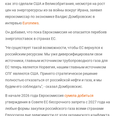
как это сделали США и Великобритания, несмотря на рост
цен на энергоресурсы из-за войны вокруг Ирана, заявил
еврокомиссар по экономике Валдис Домбровскис в
интервью
Euronews
.
Он добавил, что пока Еврокомиссия не опасается перебоев
энергопоставок в странах ЕС.
"Не существует такой возможности, чтобы ЕС вернулся к
российским ресурсам. Мы уже диверсифицировали свои
источники, главным источником трубопроводного газа для
ЕС теперь является Норвегия, нашим главным источником
СПГ являются США. Принято стратегическое решение
полностью отказаться от российской нефти и газа, и мы
будем его соблюдать", - сказал Домбровскис.
В начале 2026 года Еврокомиссия
сумела добиться
утверждения в Совете ЕС бессрочного запрета с 2027 года на
любые формы закупки российского газа всеми странами
Евросоюза вне зависимости от хода украинского конфликта.