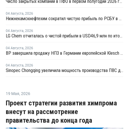
Число закрытых компаний в ПФО в первом полугодии 2026 года вдвое превысило число новых
04 Августа
,
2026
Нижнекамскнефтехим сократил чистую прибыль по РСБУ в 15 раз в первом полугодии
04 Августа
,
2026
LG Chem отчиталась о чистой прибыли в USD46,9 млн по итогам второго квартала 2026 года
04 Августа
,
2026
BP завершила продажу НПЗ в Германии европейской Klesch Group
04 Августа
,
2026
Sinopec Chongqing увеличила мощность производства ПВС до 210 тысяч тонн
19 Мая
,
2026
Проект стратегии развития химпрома
внесут на рассмотрение
правительства до конца года