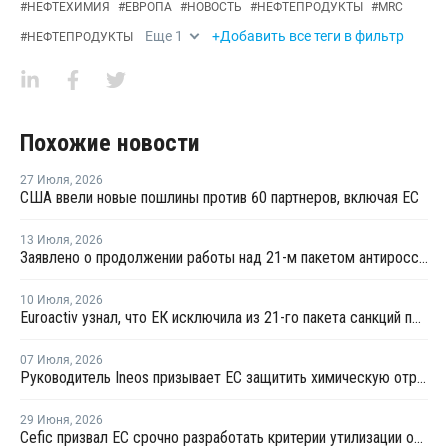
#
НЕФТЕХИМИЯ
#
ЕВРОПА
#
НОВОСТЬ
#
НЕФТЕПРОДУКТЫ
#
MRC
Еще
1
+Добавить все теги в фильтр
#
НЕФТЕПРОДУКТЫ
Похожие новости
27 Июля
,
2026
США ввели новые пошлины против 60 партнеров, включая ЕС
13 Июля
,
2026
Заявлено о продолжении работы над 21-м пакетом антироссийских санкций
10 Июля
,
2026
Euroactiv узнал, что ЕК исключила из 21-го пакета санкций против России
07 Июля
,
2026
Руководитель Ineos призывает ЕС защитить химическую отрасль от китайского демпинга
29 Июня
,
2026
Сefic призвал ЕС срочно разработать критерии утилизации отходов методом химпереработки