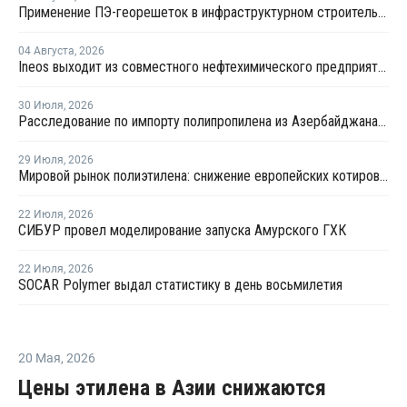
Применение ПЭ-георешеток в инфраструктурном строительстве позволяет сократить расход щебня на 30%
04 Августа
,
2026
Ineos выходит из совместного нефтехимического предприятия с Sinopec
30 Июля
,
2026
Расследование по импорту полипропилена из Азербайджана продлено на три месяца
29 Июля
,
2026
Мировой рынок полиэтилена: снижение европейских котировок и перестройка ценового диапазона в Китае
22 Июля
,
2026
СИБУР провел моделирование запуска Амурского ГХК
22 Июля
,
2026
SOCAR Polymer выдал статистику в день восьмилетия
20 Мая
,
2026
Цены этилена в Азии снижаются