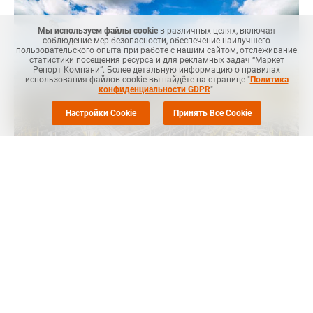
Мы используем файлы cookie
в различных целях, включая
соблюдение мер безопасности, обеспечение наилучшего
пользовательского опыта при работе с нашим сайтом, отслеживание
статистики посещения ресурса и для рекламных задач “Маркет
Репорт Компани”. Более детальную информацию о правилах
использования файлов cookie вы найдёте на странице "
Политика
конфиденциальности GDPR
".
Настройки Cookie
Принять Все Cookie
Маркет Репорт
-- Власти готовят проект стратегии развития
химической промышленности России до 2050 года, сообщает
Коммерсант
.
Его планируется внести в правительство до конца этого года,
заявил замглавы Минпромторга Михаил Юрин.
Документ учтет приоритеты развития химпрома для
достижения технологической независимости и