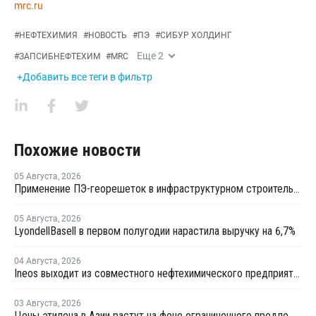
mrc.ru
#
НЕФТЕХИМИЯ
#
НОВОСТЬ
#
ПЭ
#
СИБУР ХОЛДИНГ
Еще
2
#
ЗАПСИБНЕФТЕХИМ
#
MRC
+Добавить все теги в фильтр
Похожие новости
05 Августа
,
2026
Применение ПЭ-георешеток в инфраструктурном строительстве позволяет сократить расход щебня на 30%
05 Августа
,
2026
LyondellBasell в первом полугодии нарастила выручку на 6,7%
04 Августа
,
2026
Ineos выходит из совместного нефтехимического предприятия с Sinopec
03 Августа
,
2026
Цены этилена в Азии растут на фоне ограниченного предложения