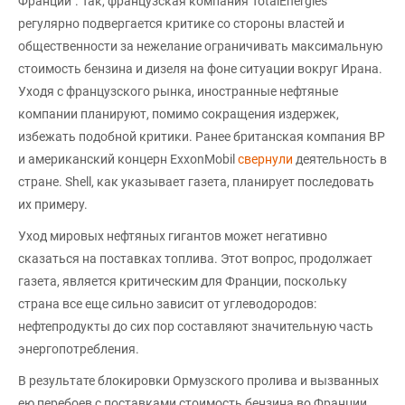
Франции". Так, французская компания TotalEnergies
регулярно подвергается критике со стороны властей и
общественности за нежелание ограничивать максимальную
стоимость бензина и дизеля на фоне ситуации вокруг Ирана.
Уходя с французского рынка, иностранные нефтяные
компании планируют, помимо сокращения издержек,
избежать подобной критики. Ранее британская компания BP
и американский концерн ExxonMobil
свернули
деятельность в
стране. Shell, как указывает газета, планирует последовать
их примеру.
Уход мировых нефтяных гигантов может негативно
сказаться на поставках топлива. Этот вопрос, продолжает
газета, является критическим для Франции, поскольку
страна все еще сильно зависит от углеводородов:
нефтепродукты до сих пор составляют значительную часть
энергопотребления.
В результате блокировки Ормузского пролива и вызванных
ею перебоев с поставками стоимость бензина во Франции