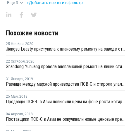
Еще
3
+Добавить все теги в фильтр
Похожие новости
25 Ноября
,
2020
Jiangsu Leasty приступила к плановому ремонту на заводе стирола № 1 в Цзянсу
22 Октября
,
2020
Shandong Yuhuang провела внеплановый ремонт на линии стирола № 1 в Китае
31 Января
,
2019
Разница между маржой производства ПСВ-С и стирола упала до месячного минимума в Азии
25 Мая
,
2018
Продавцы ПСВ-С в Азии повысили цены на фоне роста котировок стирола
04 Апреля
,
2018
Поставщики ПСВ-С в Азии не озвучивали новые ценовые предложения из-за праздников