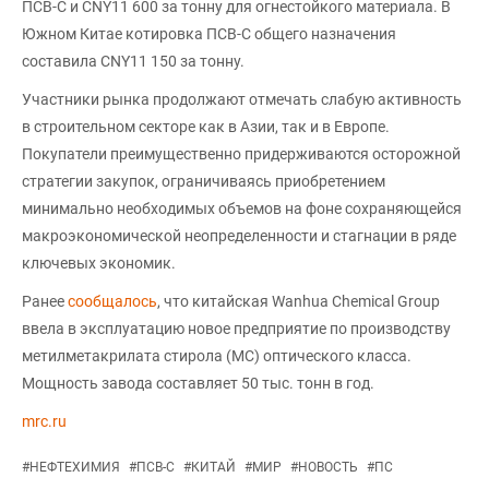
ПСВ-С и CNY11 600 за тонну для огнестойкого материала. В
Южном Китае котировка ПСВ-С общего назначения
составила CNY11 150 за тонну.
Участники рынка продолжают отмечать слабую активность
в строительном секторе как в Азии, так и в Европе.
Покупатели преимущественно придерживаются осторожной
стратегии закупок, ограничиваясь приобретением
минимально необходимых объемов на фоне сохраняющейся
макроэкономической неопределенности и стагнации в ряде
ключевых экономик.
Ранее
сообщалось
, что китайская Wanhua Chemical Group
ввела в эксплуатацию новое предприятие по производству
метилметакрилата стирола (МС) оптического класса.
Мощность завода составляет 50 тыс. тонн в год.
mrc.ru
#
НЕФТЕХИМИЯ
#
ПСВ-С
#
КИТАЙ
#
МИР
#
НОВОСТЬ
#
ПС