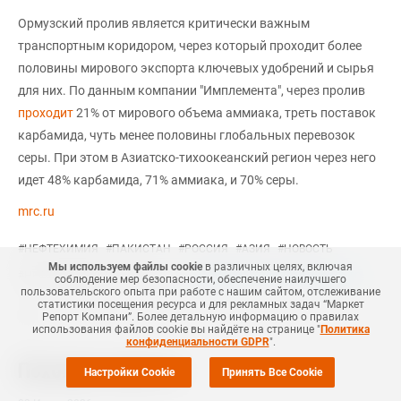
Ормузский пролив является критически важным
транспортным коридором, через который проходит более
половины мирового экспорта ключевых удобрений и сырья
для них. По данным компании "Имплемента", через пролив
проходит
21% от мирового объема аммиака, треть поставок
карбамида, чуть менее половины глобальных перевозок
серы. При этом в Азиатско-тихоокеанский регион через него
идет 48% карбамида, 71% аммиака, и 70% серы.
mrc.ru
#
НЕФТЕХИМИЯ
#
ПАКИСТАН
#
РОССИЯ
#
АЗИЯ
#
НОВОСТЬ
Мы используем файлы cookie
в различных целях, включая
Еще
4
+Добавить все теги в фильтр
#
НЕФТЕПРОДУКТЫ
соблюдение мер безопасности, обеспечение наилучшего
пользовательского опыта при работе с нашим сайтом, отслеживание
статистики посещения ресурса и для рекламных задач “Маркет
Репорт Компани”. Более детальную информацию о правилах
использования файлов cookie вы найдёте на странице "
Политика
конфиденциальности GDPR
".
Похожие новости
Настройки Cookie
Принять Все Cookie