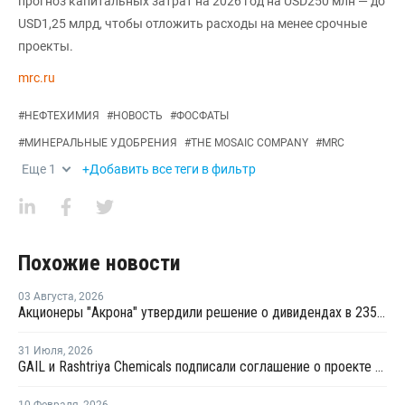
прогноз капитальных затрат на 2026 год на USD250 млн — до
USD1,25 млрд, чтобы отложить расходы на менее срочные
проекты.
mrc.ru
#
НЕФТЕХИМИЯ
#
НОВОСТЬ
#
ФОСФАТЫ
#
МИНЕРАЛЬНЫЕ УДОБРЕНИЯ
#
THE MOSAIC COMPANY
#
MRC
Еще
1
+Добавить все теги в фильтр
Похожие новости
03 Августа
,
2026
Акционеры "Акрона" утвердили решение о дивидендах в 235 рублей на акцию
31 Июля
,
2026
GAIL и Rashtriya Chemicals подписали соглашение о проекте по производству удобрений на основе природного газа