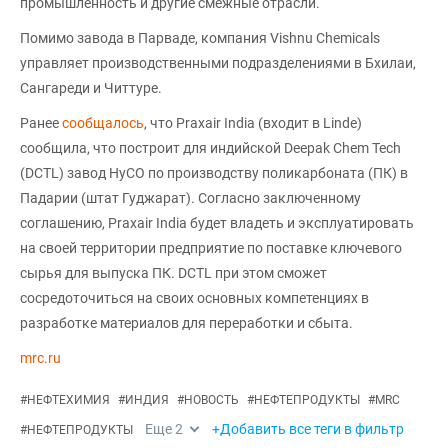
промышленность и другие смежные отрасли.
Помимо завода в Парваде, компания Vishnu Chemicals
управляет производственными подразделениями в Бхилаи,
Сангареди и Читтуре.
Ранее
сообщалось
, что Praxair India (входит в Linde)
сообщила, что построит для индийской Deepak Chem Tech
(DCTL) завод HyCO по производству поликарбоната (ПК) в
Падарии (штат Гуджарат). Согласно заключенному
соглашению, Praxair India будет владеть и эксплуатировать
на своей территории предприятие по поставке ключевого
сырья для выпуска ПК. DCTL при этом сможет
сосредоточиться на своих основных компетенциях в
разработке материалов для переработки и сбыта.
mrc.ru
#
НЕФТЕХИМИЯ
#
ИНДИЯ
#
НОВОСТЬ
#
НЕФТЕПРОДУКТЫ
#
MRC
Еще
2
+Добавить все теги в фильтр
#
НЕФТЕПРОДУКТЫ