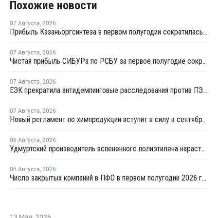
Похожие новости
07 Августа
,
2026
Прибыль Казаньоргсинтеза в первом полугодии сократилась более чем в 2 раза
07 Августа
,
2026
Чистая прибыль СИБУРа по РСБУ за первое полугодие сократилась в 3,6 раза
07 Августа
,
2026
ЕЭК прекратила антидемпинговые расследования против ПЭ и ПП из Азербайджана и Туркменистана
07 Августа
,
2026
Новый регламент по химпродукции вступит в силу в сентябре 2027 года
06 Августа
,
2026
Удмуртский производитель вспененного полиэтилена нарастит выпуск на 15%
06 Августа
,
2026
Число закрытых компаний в ПФО в первом полугодии 2026 года вдвое превысило число новых
13 Мая
,
2026