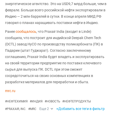
энергетическое агентство. Это на USD9,7 млрд больше, чем в
феврале. Больше всего российской нефти экспортировали в
Индию — 2 млн баррелей в сутки. В конце апреля МИД РФ
говорил о планах наращивать поставки нефти в Индию.
Ранее
сообщалось
, что Praxair India (входит в Linde)
сообщила, что построит для индийской Deepak Chem Tech
(DCTL) завод HyCO по производству поликарбоната (ПК) в
Падарии (штат Гуджарат). Согласно заключенному
соглашению, Praxair India будет владеть и эксплуатировать
на своей территории предприятие по поставке ключевого
сырья для выпуска ПК. DCTL при этом сможет
сосредоточиться на своих основных компетенциях в
разработке материалов для переработки и сбыта.
mrc.ru
#
НЕФТЕХИМИЯ
#
ИНДИЯ
#
НОВОСТЬ
#
НЕФТЕПРОДУКТЫ
Еще
2
+Добавить все теги в фильтр
#
PRAXAIR, INC.
#
MRC