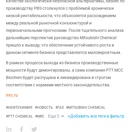
качестве экологически безопасной альтернативы, бизнес по
производству PBS столкнулся с проблемой хронически
низкой рентабельности, что объясняется расхождением
между реальной рыночной конъюнктурой и
первоначальными прогнозами. После тщательного анализа
дальнейших перспектив руководство Mitsubishi Chemical
пришло к выводу, что обеспечение устойчивого роста в
данном сегменте бизнеса представляется маловероятным.
В рамках процесса выхода из бизнеса производственные
мощности будут демонтированы, а сама компания PTT MCC
Biochem будет распущена и ликвидирована в строгом
соответствии с нормами местного законодательства.
mrc.ru
#
НЕФТЕХИМИЯ
#
НОВОСТЬ
#
ГАЗ
#
MITSUBISHI CHEMICAL
Еще
3
+Добавить все теги в фильтр
#
PTT CHEMICAL
#
MRC