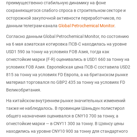
преимущественно стабильную динамику на фоне
сохраняющегося слабого спроса в строительном секторе и
осторожной закупочной активности переработчиков, по
данным телеграм-канала
Global Petrochemical Monitor
.
Согласно данным Global Petrochemical Monitor, по состоянию
на 6 мая азиатская котировка ПСВ-С находилась на уровне
USD1 590 за тонну на условиях FOB Азия, тогда как
огнестойкие марки (F-R) оценивались в USD1 660 за тонну на
условиях FOB Азия. Европейская цена ПСВ-С составила USD2
815 за тонну на условиях FD Европа, а на британском рынке
материал торговался по GBP2 435 за тонну на условиях FD
Великобритания.
На китайском внутреннем рынке значительных изменений
также не наблюдалось. В провинции Шаньдун полистирол
общего назначения оценивался в CNY10 700 за тонну, а
огнестойкие марки — в CNY11 300 за тонну. В Цзянсу цены
находились на уровне CNY10 900 за тонну для стандартного