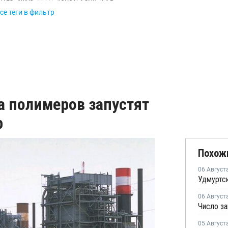
се теги в фильтр
а полимеров запустят
р
Похож
06 Август
06 Август
05 Август