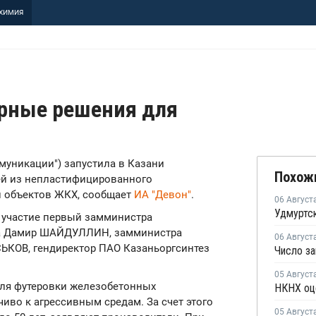
ХИМИЯ
рные решения для
ммуникации") запустила в Казани
Похож
ей из непластифицированного
 объектов ЖКХ, сообщает
ИА "Девон"
.
06 Август
и участие первый замминистра
ана Дамир ШАЙДУЛЛИН, замминистра
06 Август
ЬКОВ, гендиректор ПАО Казаньоргсинтез
05 Август
ля футеровки железобетонных
иво к агрессивным средам. За счет этого
05 Август