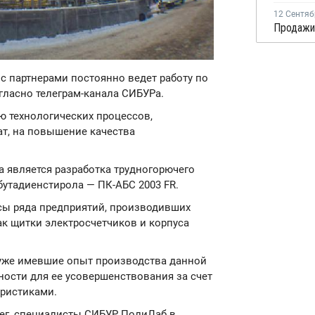
12 Сентяб
с партнерами постоянно ведет работу по
гласно телеграм-канала СИБУРа.
ю технологических процессов,
ат, на повышение качества
 является разработка трудногорючего
бутадиенстирола — ПК-АБС 2003 FR.
сы ряда предприятий, производивших
ак щитки электросчетчиков и корпуса
 уже имевшие опыт производства данной
ости для ее усовершенствования за счет
еристиками.
ег, специалисты СИБУР ПолиЛаб в