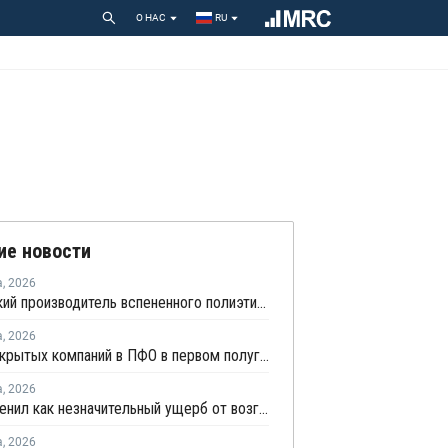
О НАС
RU
ие новости
а
,
2026
Удмуртский производитель вспененного полиэтилена нарастит выпуск на 15%
а
,
2026
Число закрытых компаний в ПФО в первом полугодии 2026 года вдвое превысило число новых
а
,
2026
НКНХ оценил как незначительный ущерб от возгорания на линии полистирола
а
,
2026