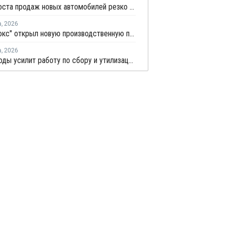
Темпы роста продаж новых автомобилей резко замедлились
а
,
2026
"Теплолюкс" открыл новую производственную площадку по выпуску инженерных систем
а
,
2026
Минприроды усилит работу по сбору и утилизации отработанных шин