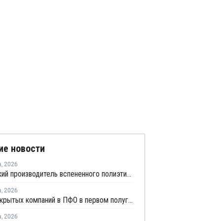
ие новости
а
,
2026
Удмуртский производитель вспененного полиэтилена нарастит выпуск на 15%
а
,
2026
Число закрытых компаний в ПФО в первом полугодии 2026 года вдвое превысило число новых
а
,
2026