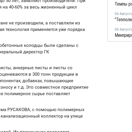
до 50 лет, заявляют производители. При
 на 40-60% за весь жизненный цикл
04 Август
ане не производили, а поставляли из
ая технология применяется уже порядка
04 Август
езобетонные колодцы были сделаны с
енеральный директор ГК
исты, анкерные листы и листы со
цениваются в 300 тонн продукции в
мпонентах; добавках, повышающие
зносу и т.д. Это совместное предприятие
Все полимерное сырье поставляет
сима РУСАКОВА, с помощью полимерных
 канализационный коллектор на улице