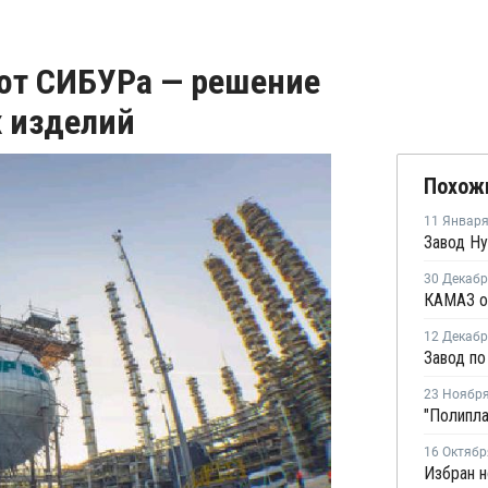
от СИБУРа — решение
х изделий
Похож
11 Январ
30 Декаб
12 Декаб
23 Ноябр
16 Октябр
Избран н