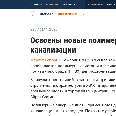
ГЛАВНАЯ
НОВОСТИ
ОБЗОРЫ
ВСЕ РЫНКИ
НЕФТЕ
#
НОВОСТИ
#
НЕФТЕХИМИЯ
22 Апреля
,
2026
Освоены новые полиме
канализации
Маркет Репорт
-- Компания "РГК" ("РемГазКо
производство полимерных листов и профил
поливинилхлорида (НПВХ) для модернизации
В запуске новых линий, в частности, принял
строительства, архитектуры и ЖКХ Татарст
промышленности и торговли РТ Дмитрий ГУС
Айрат Сафин.
Полимерные анкерные листы применяются д
канализационных колодцев. Покрытие устойч