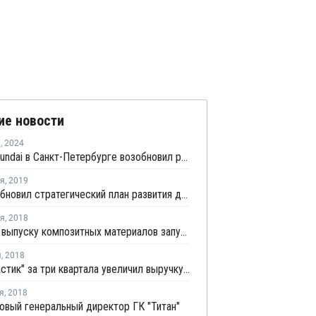
ие новости
я
,
2024
Завод Hyundai в Санкт-Петербурге возобновил работу после двух лет простоя
ря
,
2019
КАМАЗ обновил стратегический план развития до 2025 года
ря
,
2018
Завод по выпуску композитных материалов запустят в Магнитогорске
я
,
2018
"Полипластик" за три квартала увеличил выручку на 10%
я
,
2018
овый генеральный директор ГК "Титан"