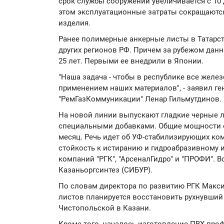
срок службы сооружений увеличивается с 10 
этом эксплуатационные затраты сокращаются
изделия.
Ранее полимерные анкерные листы в Татарст
других регионов РФ. Причем за рубежом данн
25 лет. Первыми ее внедрили в Японии.
"Наша задача - чтобы в республике все жел
применением наших материалов", - заявил г
"РемГазКоммуникации" Ленар Гильмутдинов.
На новой линии выпускают гладкие черные л
специальными добавками. Общие мощности о
месяц. Речь идет об УФ-стабилизирующих ко
стойкость к истиранию и гидроабразивному и
компаний "РГК", "АрсеналГидро" и "ПРОФИ". 
Казаньоргсинтез (СИБУР).
По словам директора по развитию РГК Мак
листов планируется восстановить рухнувший
Чистопольской в Казани.