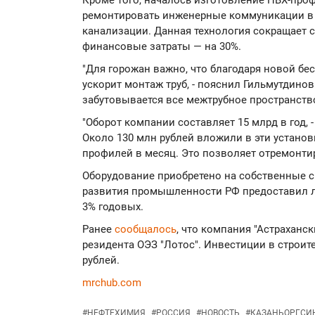
Кроме того, началось изготовление ПВХ-про
ремонтировать инженерные коммуникации в 
канализации. Данная технология сокращает с
финансовые затраты — на 30%.
"Для горожан важно, что благодаря новой бе
ускорит монтаж труб, - пояснил Гильмутдинов
забутовывается все межтрубное пространство
"Оборот компании составляет 15 млрд в год, 
Около 130 млн рублей вложили в эти установ
профилей в месяц. Это позволяет отремонтир
Оборудование приобретено на собственные ср
развития промышленности РФ предоставил ль
3% годовых.
Ранее
сообщалось
, что компания "Астраханс
резидента ОЭЗ "Лотос". Инвестиции в строит
рублей.
mrchub.com
#
НЕФТЕХИМИЯ
#
РОССИЯ
#
НОВОСТЬ
#
КАЗАНЬОРГСИ