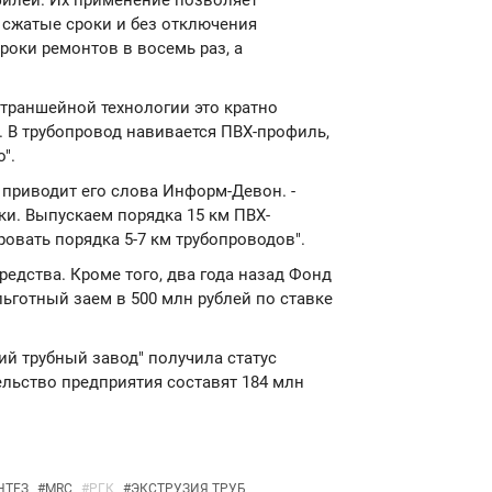
филей. Их применение позволяет
сжатые сроки и без отключения
роки ремонтов в восемь раз, а
страншейной технологии это кратно
. В трубопровод навивается ПВХ-профиль,
".
- приводит его слова Информ-Девон. -
ки. Выпускаем порядка 15 км ПВХ-
овать порядка 5-7 км трубопроводов".
едства. Кроме того, два года назад Фонд
готный заем в 500 млн рублей по ставке
кий трубный завод" получила статус
ельство предприятия составят 184 млн
НТЕЗ
#
MRC
#
РГК
#
ЭКСТРУЗИЯ ТРУБ