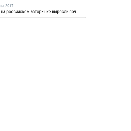
ря
,
2017
Продажи на российском авторынке выросли почти на 10% в январе - августе