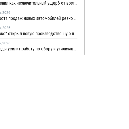
НКНХ оценил как незначительный ущерб от возгорания на линии полистирола
а
,
2026
Темпы роста продаж новых автомобилей резко замедлились
а
,
2026
"Теплолюкс" открыл новую производственную площадку по выпуску инженерных систем
а
,
2026
Минприроды усилит работу по сбору и утилизации отработанных шин