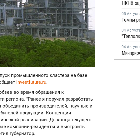
05 Август
04 Август
04 Август
запуск промышленного кластера на базе
ообщает
Investfuture.ru
.
обзев во время обращения к
 региона. "Ранее я поручил разработать
 объединить производителей, научные и
ебителей продукции. Концепция
ктической реализации. До конца текущего
ные компании-резиденты и выстроить
тил губернатор.