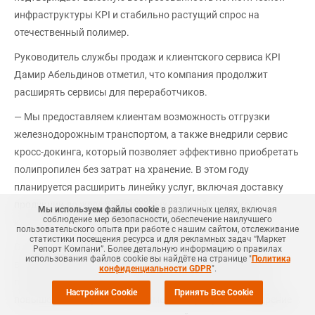
инфраструктуры KPI и стабильно растущий спрос на
отечественный полимер.
Руководитель службы продаж и клиентского сервиса KPI
Дамир Абельдинов отметил, что компания продолжит
расширять сервисы для переработчиков.
— Мы предоставляем клиентам возможность отгрузки
железнодорожным транспортом, а также внедрили сервис
кросс-докинга, который позволяет эффективно приобретать
полипропилен без затрат на хранение. В этом году
планируется расширить линейку услуг, включая доставку
продукции до железнодорожных станций и тупиков
Мы используем файлы cookie
в различных целях, включая
соблюдение мер безопасности, обеспечение наилучшего
клиентов, — сообщил Д.Абельдинов.
пользовательского опыта при работе с нашим сайтом, отслеживание
статистики посещения ресурса и для рекламных задач “Маркет
Открытие третьего склада укрепляет позиции KPI на
Репорт Компани”. Более детальную информацию о правилах
использования файлов cookie вы найдёте на странице "
Политика
внутреннем рынке и способствует развитию переработки
конфиденциальности GDPR
".
полимеров в Казахстане. Компания продолжает курс на
Настройки Cookie
Принять Все Cookie
повышение доступности полимерной продукции, внедрение