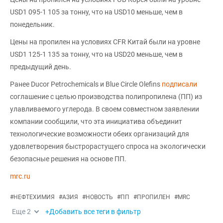
USD1 095-1 105 за тонну, что на USD10 меньше, чем в
понедельник.
Цены на пропилен на условиях CFR Китай были на уровне
USD1 125-1 135 за тонну, что на USD20 меньше, чем в
предыдущий день.
Ранее Ducor Petrochemicals и Blue Circle Olefins
подписали
соглашение с целью производства полипропилена (ПП) из
улавливаемого углерода. В своем совместном заявлении
компании сообщили, что эта инициатива объединит
технологические возможности обеих организаций для
удовлетворения быстрорастущего спроса на экологически
безопасные решения на основе ПП.
mrc.ru
#
НЕФТЕХИМИЯ
#
АЗИЯ
#
НОВОСТЬ
#
ПП
#
ПРОПИЛЕН
#
MRC
Еще
2
+Добавить все теги в фильтр