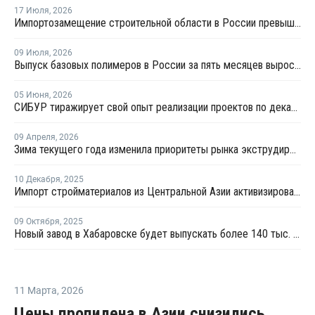
17 Июля
,
2026
Импортозамещение строительной области в России превышает 98%
09 Июля
,
2026
Выпуск базовых полимеров в России за пять месяцев вырос на 3,8%
05 Июня
,
2026
СИБУР тиражирует свой опыт реализации проектов по декарбонизации в строительстве
09 Апреля
,
2026
Зима текущего года изменила приоритеты рынка экструдированного пенополистирола
10 Декабря
,
2025
Импорт стройматериалов из Центральной Азии активизировался – НОСТРОЙ
09 Октября
,
2025
Новый завод в Хабаровске будет выпускать более 140 тыс. кв. м сэндвич-панелей в год
11 Марта
,
2026
Цены пропилена в Азии снизились