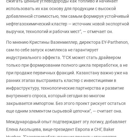
сжигать ценные углеводороды как топливо и начинает
использовать их как основу для продукции с высокой
добавленной стоимостью, тем самым формируя устойчивый
нефтегазохимический кластер — источник новой экспортной
выручки, технологий и рабочих мест", — отмечает он.
По мнению Кристины Вазенмиллер, директора EY-Parthenon,
сам по себе запуск комплекса не гарантирует
индустриального эффекта. "ГСК может стать драйвером
только при формировании полного цикла переработки, а не
при продаже первичных фракций. Казахстану важно уже на
ранних этапах выстраивать кластер с инвестициями в
инфраструктуру, технологические партнерства и развитие
внутреннего спроса, который сегодня во многом
закрывается импортом. Без этого проект рискует остаться
еще одним элементом сырьевой цепочки", — считает она.
Международный опыт подтверждает эту логику, добавляет
Елена Акольцева, вице-президент Европа и СНГ, Baker
Hughes. "Газоперерабатывающие проекты становятся