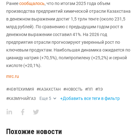
Ранее
сообщалось
, что по итогам 2025 года объем
производства предприятий химической отрасли Казахстана
в денежном выражении достиг 1,5 трлн тенге (около 231,5
млрд рублей). По сравнению с предыдущим годом рост в
денежном выражении составил 41%. На 2026 год
предприятия отрасли прогнозируют уверенный рост по
ключевым продуктам. Наибольшая динамика ожидается по
цианиду натрия (+70,5%), полипропилену (+25,2%) и серной
кислоте (+20,1%).
mrc.ru
#
НЕФТЕХИМИЯ
#
КАЗАХСТАН
#
НОВОСТЬ
#
ПП
#
ПЭ
Еще
5
+Добавить все теги в фильтр
#
КАЗМУНАЙГАЗ
Похожие новости