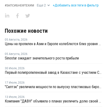
Еще
2
+Добавить все теги в фильтр
#
ЗАПСИБНЕФТЕХИМ
Похожие новости
05 Августа
,
2026
Цены на пропилен в Азии и Европе колеблются близ уровня в USD1000
05 Августа
,
2026
Sinostar ожидает значительного роста прибыли
30 Июля
,
2026
Первый полипропиленовый завод в Казахстане с участием СИБУРа терпит убытки
17 Июля
,
2026
"Силтэк" увеличила мощности по выпуску пластиковых бирок для животных
13 Июля
,
2026
Компания "ДАВН" объявила о планах увеличить долю своей полимерной продукции в России