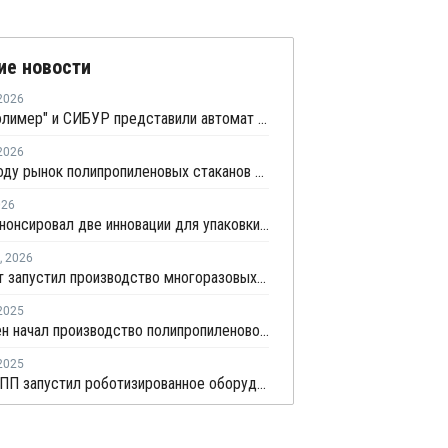
ие новости
2026
"Георг полимер" и СИБУР представили автомат по сбору ПП-тары для переработки
2026
В 2026 году рынок полипропиленовых стаканов в России вырастет на 20–22%
026
СИБУР анонсировал две инновации для упаковки и производства бытовой техники
,
2026
Бытпласт запустил производство многоразовых пластиковых бутылок для воды
2025
Биаксплен начал производство полипропиленовой пленки для запайки лотков
2025
ЗТИ ГРУПП запустил роботизированное оборудование для выпуска пластиковых бочек