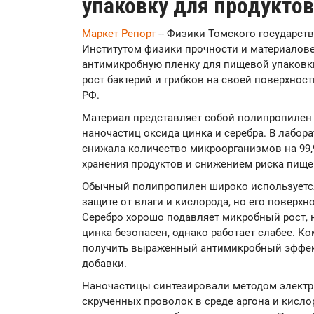
упаковку для продуктов
Маркет Репорт
-- Физики Томского государст
Институтом физики прочности и материалов
антимикробную пленку для пищевой упаковки
рост бактерий и грибков на своей поверхнос
РФ.
Материал представляет собой полипропилен
наночастиц оксида цинка и серебра. В лабор
снижала количество микроорганизмов на 99,9
хранения продуктов и снижением риска пище
Обычный полипропилен широко используется
защите от влаги и кислорода, но его поверхн
Серебро хорошо подавляет микробный рост, н
цинка безопасен, однако работает слабее. К
получить выраженный антимикробный эффек
добавки.
Наночастицы синтезировали методом электр
скрученных проволок в среде аргона и кисло