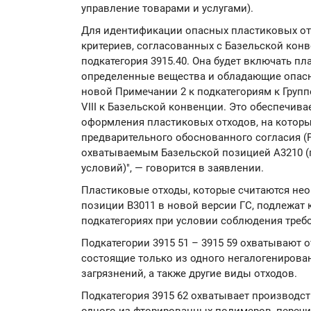
управление товарами и услугами).
Для идентификации опасных пластиковых отх
критериев, согласованных с Базельской конв
подкатегория 3915.40. Она будет включать п
определенные вещества и обладающие опасн
новой Примечании 2 к подкатегориям к Группе
VIII к Базельской конвенции. Это обеспечив
оформления пластиковых отходов, на которы
предварительного обоснованного согласия (PI
охватываемым Базельской позицией A3210 (
условий)", — говорится в заявлении.
Пластиковые отходы, которые считаются не
позиции B3011 в новой версии ГС, подлежат
подкатегориях при условии соблюдения требов
Подкатегории 3915 51 – 3915 59 охватывают о
состоящие только из одного негалогенирова
загрязнений, а также другие виды отходов.
Подкатегория 3915 62 охватывает производс