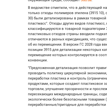
окружающей среды, сообщает
Sud.ua
.
В ведомстве отметили, что в действующей на
только отходы полимеров этилена (3915 10), 
30) были детализированы в рамках товарной 
пластмасс". Отходы других видов пластмасс,
классифицируются в товарной подкатегории 3
пластиковых отходов страны вводили подкат
отличаются в разных юрисдикциях, что суще
об их перемещении. В версии ГС 2028 года в
позиции 3915 для детализации некоторых ка
перемещение которых контролируется в соот
конвенции.
"Предложенная детализация позволит прави
проводить политику циркулярной экономики
переработки пластика и контроль (ограничен
продуктами, которые создают пластиковое з
торговли, улучшение прозрачности и просле
пересекающих международные границы, соде
экологически более безопасными товарами 
переработанные/пригодные для переработки 