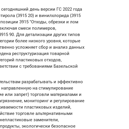
 сегодняшний день версии ГС 2022 года
стирола (3915 20) и винилхлорида (3915
позиции 3915 "Отходы, обрезки и лом
 включая смеси полимеров,
915 90. Для детализации других типов
егории более низкого уровня, которые
ственно усложняет сбор и анализ данных
ведена реструктуризация товарной
тегорий пластиковых отходов,
ветствии с требованиями Базельской
тельствам разрабатывать и эффективно
, направленную на стимулирование
ие или запрет) торговли материалами и
агрязнение, мониторинг и регулирование
живаемости пластиковых изделий,
йствие торговле альтернативными
(непластиковые заменители,
продукты, экологически безопасное