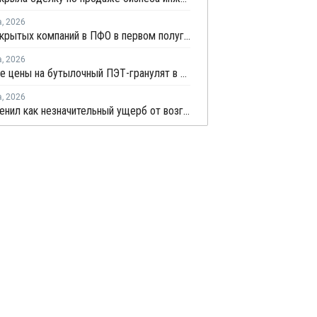
а
,
2026
Число закрытых компаний в ПФО в первом полугодии 2026 года вдвое превысило число новых
а
,
2026
Китайские цены на бутылочный ПЭТ-гранулят в июле демонстрировали сильную волатильность
а
,
2026
НКНХ оценил как незначительный ущерб от возгорания на линии полистирола