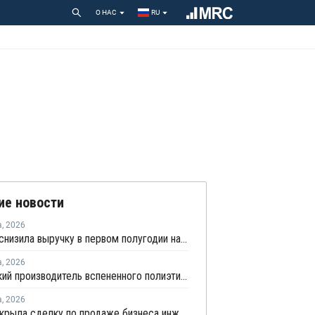
О НАС
RU
ие новости
а
,
2026
Borouge снизила выручку в первом полугодии на 5%
а
,
2026
Удмуртский производитель вспененного полиэтилена нарастит выпуск на 15%
а
,
2026
SABIC закрыла сделку по продаже бизнеса инженерных пластиков компании Mutares за USD450 млн