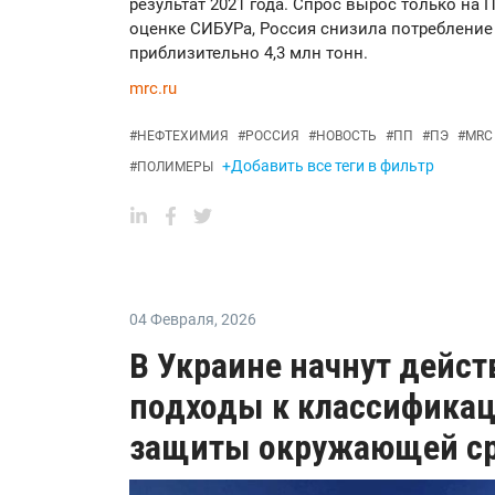
результат 2021 года. Спрос вырос только на 
оценке СИБУРа, Россия снизила потребление
приблизительно 4,3 млн тонн.
mrc.ru
#
НЕФТЕХИМИЯ
#
РОССИЯ
#
НОВОСТЬ
#
ПП
#
ПЭ
#
MRC
+Добавить все теги в фильтр
#
ПОЛИМЕРЫ
04 Февраля
,
2026
В Украине начнут дейс
подходы к классификац
защиты окружающей с