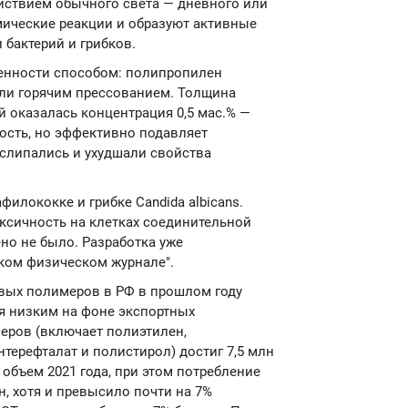
ействием обычного света — дневного или
мические реакции и образуют активные
бактерий и грибков.
енности способом: полипропилен
ли горячим прессованием. Толщина
 оказалась концентрация 0,5 мас.% —
кость, но эффективно подавляет
слипались и ухудшали свойства
илококке и грибке Candida albicans.
ксичность на клетках соединительной
о не было. Разработка уже
ском физическом журнале".
овых полимеров в РФ в прошлом году
ся низким на фоне экспортных
еров (включает полиэтилен,
терефталат и полистирол) достиг 7,5 млн
 объем 2021 года, при этом потребление
н, хотя и превысило почти на 7%