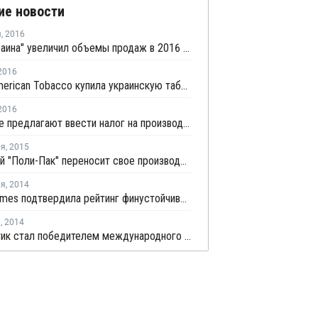
ие новости
я
,
2016
"P&G Украина" увеличил объемы продаж в 2016 году
2016
British American Tobacco купила украинскую табачную фабрику "В.А.Т.-Прилуки"
2016
В Украине предлагают ввести налог на производство и импорт упаковки
ля
,
2015
Луганский "Поли-Пак" переносит свое производство в Россию
ля
,
2014
Euler Hermes подтвердила рейтинг финустойчивости Укрпластик
я
,
2014
Укрпластик стал победителем международного рейтинга "Экспортер года" 2013