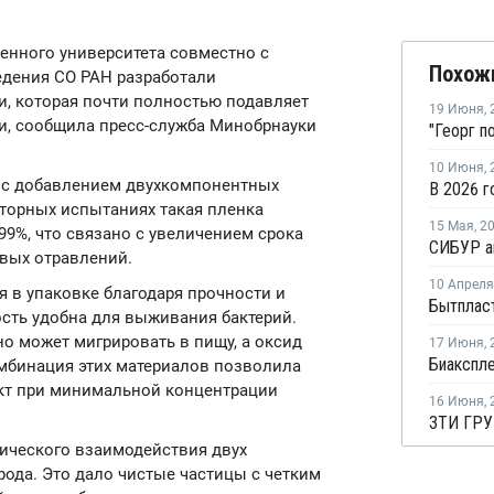
венного университета совместно с
Похож
едения СО РАН разработали
, которая почти полностью подавляет
19 Июня
,
ти, сообщила пресс-служба Минобрнауки
10 Июня
,
 с добавлением двухкомпонентных
аторных испытаниях такая пленка
15 Мая
,
2
9%, что связано с увеличением срока
вых отравлений.
10 Апреля
 в упаковке благодаря прочности и
ость удобна для выживания бактерий.
о может мигрировать в пищу, а оксид
17 Июня
,
омбинация этих материалов позволила
т при минимальной концентрации
16 Июня
,
ического взаимодействия двух
рода. Это дало чистые частицы с четким