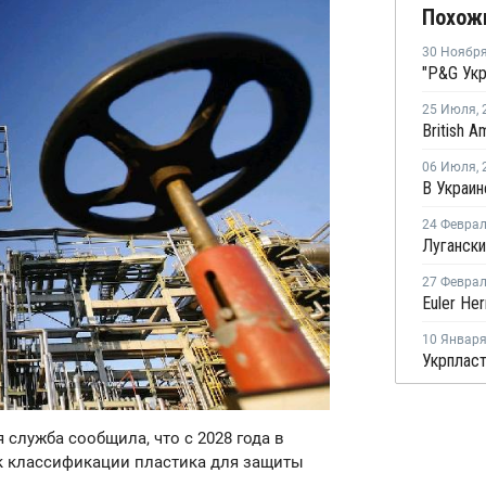
Похож
30 Ноябр
25 Июля
,
06 Июля
,
24 Февра
27 Февра
10 Январ
 служба сообщила, что с 2028 года в
к классификации пластика для защиты