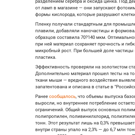
разделением серебра и оксида цинка. Под д
от ламп в магазине — они запускают фотохи
формы кислорода, которые разрушают клетки 
Пленку получали стандартным для промышл
плавили, добавляли наночастицы и формова
образцов составила 70?140 мкм. Оптимальной
при ней материал сохраняет прочность и гиб
микробный рост. При большей доле частицы 
пластика.
Эффективность проверяли на золотистом стаф
Дополнительно материал прошел тесты на то
ткани мыши — вредного воздействия выявлен
запатентована и описана в статье в "Россий
Ранее
сообщалось
, что объемы выпуска баз
выросли, но внутреннее потребление остает
ограничений. Общий выпуск основных полим
полипропилен, поливинилхлорид, полиэтилен
тонн. Этот результат лишь на 0,3% превышает
внутри страны упало на 2,3% — до 6,7 млн тон