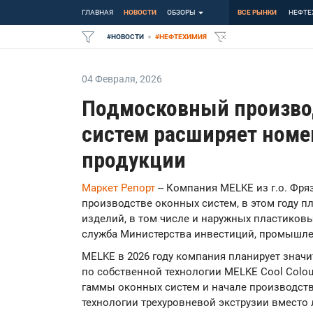
ГЛАВНАЯ
НОВОСТИ
ОБЗОРЫ
ВСЕ РЫНКИ
НЕФТЕ
#
НОВОСТИ
#
НЕФТЕХИМИЯ
04 Февраля
,
2026
Подмосковный произво
систем расширяет номе
продукции
Маркет Репорт
-- Компания MELKE из г.о. Фр
производстве оконных систем, в этом году п
изделий, в том числе и наружных пластиковы
служба Министерства инвестиций, промышле
MELKE в 2026 году компания планирует знач
по собственной технологии MELKE Cool Colou
гаммы оконных систем и начале производст
технологии трехуровневой экструзии вместо 