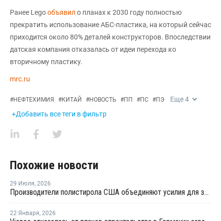
Ранее Lego
объявил
о планах к 2030 году полностью
прекратить использование АБС-пластика, на который сейчас
приходится около 80% деталей конструкторов. Впоследствии
датская компания отказалась от идеи перехода ко
вторичному пластику.
mrc.ru
Еще
4
#
НЕФТЕХИМИЯ
#
КИТАЙ
#
НОВОСТЬ
#
ПП
#
ПС
#
ПЭ
+Добавить все теги в фильтр
Похожие новости
29 Июля
,
2026
Производители полистирола США объединяют усилия для защиты рынка от экологических ограничений
22 Января
,
2026