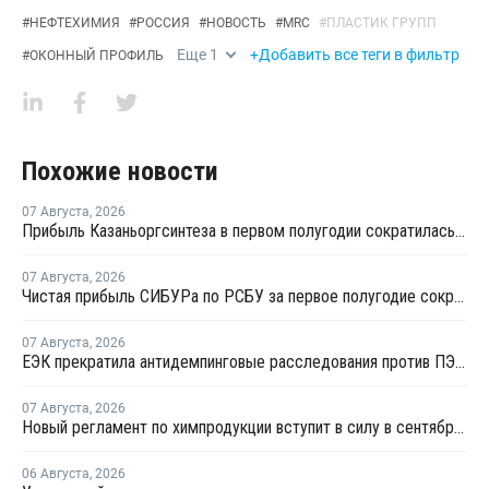
#
НЕФТЕХИМИЯ
#
РОССИЯ
#
НОВОСТЬ
#
MRC
#
ПЛАСТИК ГРУПП
Еще
1
+Добавить все теги в фильтр
#
ОКОННЫЙ ПРОФИЛЬ
Похожие новости
07 Августа
,
2026
Прибыль Казаньоргсинтеза в первом полугодии сократилась более чем в 2 раза
07 Августа
,
2026
Чистая прибыль СИБУРа по РСБУ за первое полугодие сократилась в 3,6 раза
07 Августа
,
2026
ЕЭК прекратила антидемпинговые расследования против ПЭ и ПП из Азербайджана и Туркменистана
07 Августа
,
2026
Новый регламент по химпродукции вступит в силу в сентябре 2027 года
06 Августа
,
2026