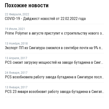
Похожие новости
22 Февраля
,
2022
COVID-19 - Дайджест новостей от 22.02.2022 года
19 Июля
,
2021
Prime Polymer в августе приступит к строительству нового завода ПП в Тибе
13 Ноября
,
2018
Экспорт ПП из Сингапура снизился в сентябре почти на 9% по отношению к августу
13 Апреля
,
2017
PCS снизит загрузку мощностей на заводе бутадиена в Сингапуре из-за проблем на крекинг-установке
24 Января
,
2017
PCS возобновила работу завода бутадиена в Сингапуре после профилактики
13 Января
,
2017
PCS 23 января возобновит работу завода бутадиена в Сингапуре после профилактики