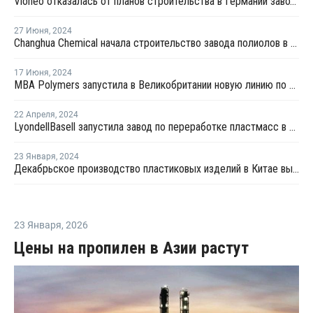
Vioneo отказалась от планов строительства в Германии завода по выпуску "зеленых" полиолефинов
27 Июня
,
2024
Changhua Chemical начала строительство завода полиолов в Китае
17 Июня
,
2024
MBA Polymers запустила в Великобритании новую линию по переработке ПП из автомобильных бамперов
22 Апреля
,
2024
LyondellBasell запустила завод по переработке пластмасс в Китае
23 Января
,
2024
Декабрьское производство пластиковых изделий в Китае выросло на 2,8%
23 Января
,
2026
Цены на пропилен в Азии растут