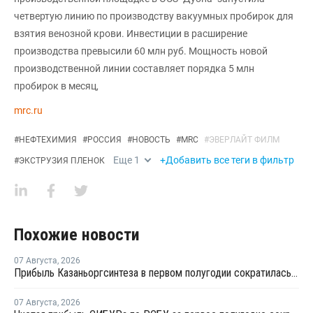
четвертую линию по производству вакуумных пробирок для
взятия венозной крови. Инвестиции в расширение
производства превысили 60 млн руб. Мощность новой
производственной линии составляет порядка 5 млн
пробирок в месяц,
mrc.ru
#
НЕФТЕХИМИЯ
#
РОССИЯ
#
НОВОСТЬ
#
MRC
#
ЭВЕРЛАЙТ ФИЛМ
Еще
1
+Добавить все теги в фильтр
#
ЭКСТРУЗИЯ ПЛЕНОК
Похожие новости
07 Августа
,
2026
Прибыль Казаньоргсинтеза в первом полугодии сократилась более чем в 2 раза
07 Августа
,
2026