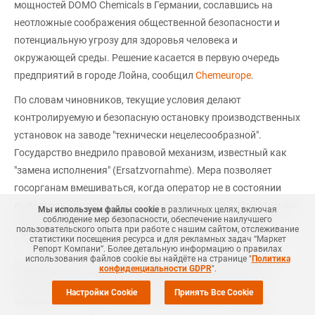
мощностей DOMO Chemicals в Германии, сославшись на
неотложные соображения общественной безопасности и
потенциальную угрозу для здоровья человека и
окружающей среды. Решение касается в первую очередь
предприятий в городе Лойна, сообщил
Сhemeurope
.
По словам чиновников, текущие условия делают
контролируемую и безопасную остановку производственных
установок на заводе "технически нецелесообразной".
Государство внедрило правовой механизм, известный как
"замена исполнения" (Ersatzvornahme). Мера позволяет
госорганам вмешиваться, когда оператор не в состоянии
выполнить критически важные обязательства. При этом оно
Мы используем файлы cookie
в различных целях, включая
соблюдение мер безопасности, обеспечение наилучшего
не освобождает DOMO от ее юридической и финансовой
пользовательского опыта при работе с нашим сайтом, отслеживание
статистики посещения ресурса и для рекламных задач “Маркет
ответственности.
Репорт Компани”. Более детальную информацию о правилах
использования файлов cookie вы найдёте на странице "
Политика
Временный управляющий по делам о банкротстве Лукас
конфиденциальности GDPR
".
Флетер назвал это решение позитивным событием в
Настройки Cookie
Принять Все Cookie
сложных обстоятельствах. Он отметил, что сохранение