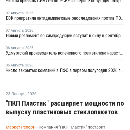
Чистая прибыль СИБУРа по РСБУ за первое полугодие сократилась в 3,6 раза
07 Августа
,
2026
ЕЭК прекратила антидемпинговые расследования против ПЭ и ПП из Азербайджана и Туркменистана
07 Августа
,
2026
Новый регламент по химпродукции вступит в силу в сентябре 2027 года
06 Августа
,
2026
Удмуртский производитель вспененного полиэтилена нарастит выпуск на 15%
06 Августа
,
2026
Число закрытых компаний в ПФО в первом полугодии 2026 года вдвое превысило число новых
23 Января
,
2026
"ПКП Пластик" расширяет мощности по
выпуску пластиковых стеклопакетов
Маркет Репорт
-- Компания "ПКП Пластик" построит