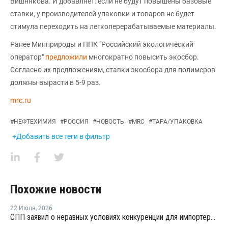
Вишнякова. И добавляет: если не будут повышены базовые
ставки, у производителей упаковки и товаров не будет
стимула переходить на легкоперерабатываемые материалы.
Ранее Минприроды и ППК "Российский экологический
оператор"
предложили
многократно повысить экосбор.
Согласно их предложениям, ставки экосбора для полимеров
должны вырасти в 5-9 раз.
mrc.ru
#
НЕФТЕХИМИЯ
#
РОССИЯ
#
НОВОСТЬ
#
MRC
#
ТАРА/УПАКОВКА
+Добавить все теги в фильтр
Похожие новости
22 Июля
,
2026
СПП заявил о неравных условиях конкуренции для импортеров полимерной упаковки в рамках российского РОП