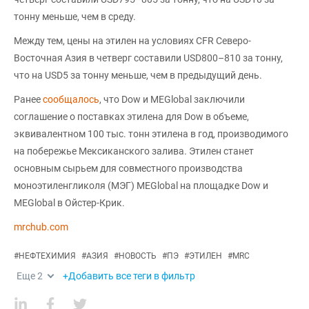
тонну меньше, чем в среду.
Между тем, цены на этилен на условиях CFR Северо-
Восточная Азия в четверг составили USD800–810 за тонну,
что на USD5 за тонну меньше, чем в предыдущий день.
Ранее
сообщалось
, что Dow и MEGlobal заключили
соглашение о поставках этилена для Dow в объеме,
эквивалентном 100 тыс. тонн этилена в год, производимого
на побережье Мексиканского залива. Этилен станет
основным сырьем для совместного производства
моноэтиленгликоля (МЭГ) MEGlobal на площадке Dow и
MEGlobal в Ойстер-Крик.
mrchub.com
#
НЕФТЕХИМИЯ
#
АЗИЯ
#
НОВОСТЬ
#
ПЭ
#
ЭТИЛЕН
#
MRC
Еще
2
+Добавить все теги в фильтр