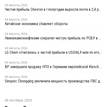
04 Августа
,
2026
Чистая прибыль Chevron в I полугодии выросла почти в 2,4 раза
04 Августа
,
2026
Китайская экономика сбавляет обороты
04 Августа
,
2026
Нижнекамскнефтехим сократил чистую прибыль по РСБУ в 15 раз в первом полугодии
04 Августа
,
2026
LG Chem отчиталась о чистой прибыли в USD46,9 млн по итогам второго квартала 2026 года
04 Августа
,
2026
BP завершила продажу НПЗ в Германии европейской Klesch Group
04 Августа
,
2026
Sinopec Chongqing увеличила мощность производства ПВС до 210 тысяч тонн
06 Октября
,
2025