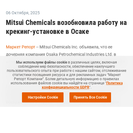
06 Октября
,
2025
Mitsui Chemicals возобновила работу на
крекинг-установке в Осаке
Маркет Репорт
-- Mitsui Chemicals Inc. объявила, что ее
дочерняя компания Osaka Petrochemical Industries Ltd. в
начале октября возобновила работу на крекинг-установке в
Мы используем файлы cookie
в различных целях, включая
соблюдение мер безопасности, обеспечение наилучшего
Осаке, Япония после проведения планового ремонта,
пользовательского опыта при работе с нашим сайтом, отслеживание
статистики посещения ресурса и для рекламных задач “Маркет
сообщает
Polymerupdate
.
Репорт Компани”. Более детальную информацию о правилах
использования файлов cookie вы найдёте на странице "
Политика
Производство, как сообщается, работает в штатном режиме.
конфиденциальности GDPR
".
Крекинг-установка была остановлена на техническое
Настройки Cookie
Принять Все Cookie
обслуживание в первой половине августа 2025 года, хотя
официального подтверждения на тот момент не было.
Мощность крекинг-завода, расположенного в Осаке, Япония,
составляет 500 тыс. тонн этилена в год.