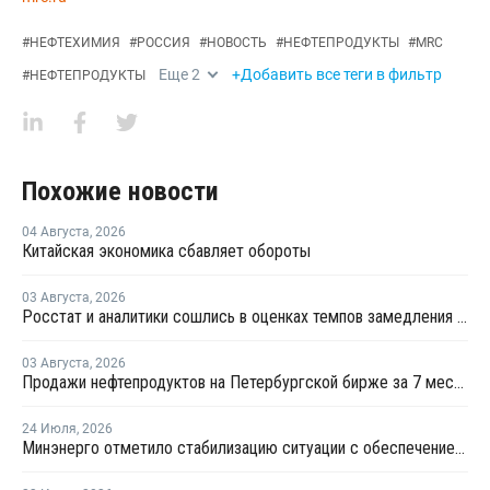
#
НЕФТЕХИМИЯ
#
РОССИЯ
#
НОВОСТЬ
#
НЕФТЕПРОДУКТЫ
#
MRC
Еще
2
+Добавить все теги в фильтр
#
НЕФТЕПРОДУКТЫ
Похожие новости
04 Августа
,
2026
Китайская экономика сбавляет обороты
03 Августа
,
2026
Росстат и аналитики сошлись в оценках темпов замедления экономики
03 Августа
,
2026
Продажи нефтепродуктов на Петербургской бирже за 7 месяцев снизились на 11,2%, в июле – на 35,6%
24 Июля
,
2026
Минэнерго отметило стабилизацию ситуации с обеспечением топливом в ряде регионов