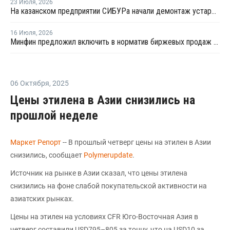
23 Июля
,
2026
На казанском предприятии СИБУРа начали демонтаж устаревшего производства этилена
16 Июля
,
2026
Минфин предложил включить в норматив биржевых продаж топлива реализацию по договорам, устанавливаемым правительством
06 Октября
,
2025
Цены этилена в Азии снизились на
прошлой неделе
Маркет Репорт
-- В прошлый четверг цены на этилен в Азии
снизились, сообщает
Polymerupdate
.
Источник на рынке в Азии сказал, что цены этилена
снизились на фоне слабой покупательской активности на
азиатских рынках.
Цены на этилен на условиях CFR Юго-Восточная Азия в
четверг составили USD795–805 за тонну, что на USD10 за