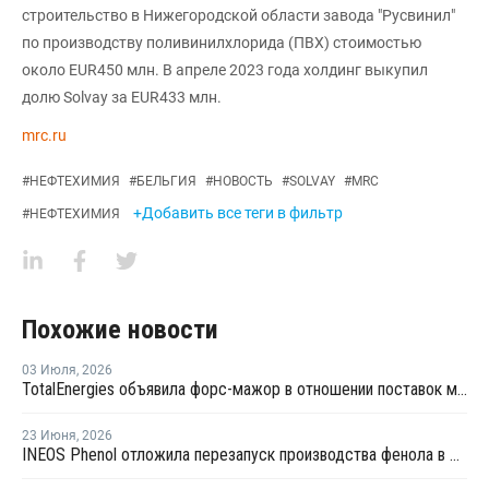
строительство в Нижегородской области завода "Русвинил"
по производству поливинилхлорида (ПВХ) стоимостью
около EUR450 млн. В апреле 2023 года холдинг выкупил
долю Solvay за EUR433 млн.
mrc.ru
#
НЕФТЕХИМИЯ
#
БЕЛЬГИЯ
#
НОВОСТЬ
#
SOLVAY
#
MRC
+Добавить все теги в фильтр
#
НЕФТЕХИМИЯ
Похожие новости
03 Июля
,
2026
TotalEnergies объявила форс-мажор в отношении поставок металлоценового ПЭ в Бельгии
23 Июня
,
2026
INEOS Phenol отложила перезапуск производства фенола в Антверпене