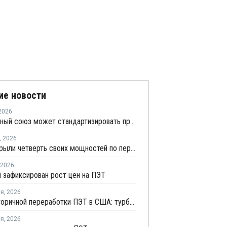
ие новости
2026
Таможенный союз может стандартизировать производство ПЭТ-тары по примеру России
,
2026
США закрыли четверть своих мощностей по переработке ПЭТ-пластика
2026
 зафиксирован рост цен на ПЭТ
ля
,
2026
Рынок вторичной переработки ПЭТ в США: турбулентность продлится в 2026 году
ля
,
2026