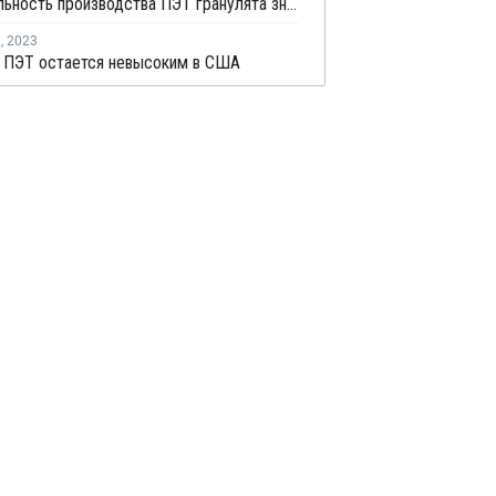
Рентабельность производства ПЭТ гранулята значительно улучшилась в Китае на фоне модернизации
я
,
2023
а ПЭТ остается невысоким в США