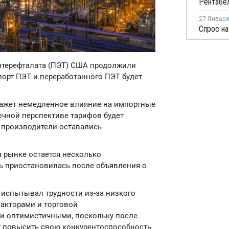
27 Январ
Спрос н
ентерефталата (ПЭТ) США продолжили
порт ПЭТ и переработанного ПЭТ будет
окажет немедленное влияние на импортные
очной перспективе тарифов будет
е производители оставались
а рынке остается несколько
ть приостановилась после объявления о
испытывал трудности из-за низкого
акторами и торговой
ли оптимистичными, поскольку после
 повысить свою конкурентоспособность