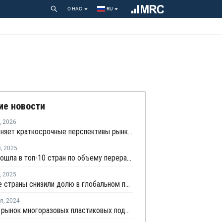
О НАС
RU
ие новости
,
2026
Война меняет краткосрочные перспективы рынка полипропилена
я
,
2025
Россия вошла в топ-10 стран по объему переработки пластмасс за 2024 год
,
2025
Развитые страны снизили долю в глобальном потреблении полимеров с 73% до 28%
ря
,
2024
Мировой рынок многоразовых пластиковых поддонов в ближайшие 5 лет вырастет на 6,5%