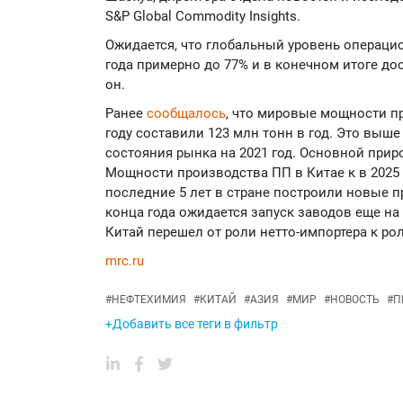
S&P Global Commodity Insights.
Ожидается, что глобальный уровень операцио
года примерно до 77% и в конечном итоге дос
он.
Ранее
сообщалось
, что мировые мощности п
году составили 123 млн тонн в год. Это выше
состояния рынка на 2021 год. Основной прир
Мощности производства ПП в Китае к в 2025 г
последние 5 лет в стране построили новые пр
конца года ожидается запуск заводов еще на 
Китай перешел от роли нетто-импортера к рол
mrc.ru
#
НЕФТЕХИМИЯ
#
КИТАЙ
#
АЗИЯ
#
МИР
#
НОВОСТЬ
#
П
+Добавить все теги в фильтр