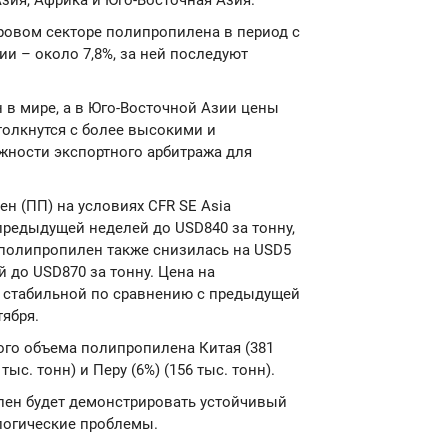
зия, Африка и Юго-Восточная Азия.
ровом секторе полипропилена в период с
ии – около 7,8%, за ней последуют
 в мире, а в Юго-Восточной Азии цены
столкнутся с более высокими и
жности экспортного арбитража для
ен (ПП) на условиях CFR SE Asia
предыдущей неделей до USD840 за тонну,
й полипропилен также снизилась на USD5
 до USD870 за тонну. Цена на
 стабильной по сравнению с предыдущей
тября.
ого объема полипропилена Китая (381
ыс. тонн) и Перу (6%) (156 тыс. тонн).
лен будет демонстрировать устойчивый
ологические проблемы.