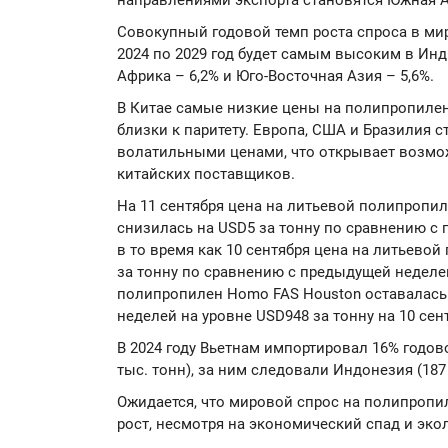
направлениями экспорта становятся Южная А
Совокупный годовой темп роста спроса в ми
2024 по 2029 год будет самым высоким в Инд
Африка – 6,2% и Юго-Восточная Азия – 5,6%.
В Китае самые низкие цены на полипропилен
близки к паритету. Европа, США и Бразилия 
волатильными ценами, что открывает возмо
китайских поставщиков.
На 11 сентября цена на литьевой полипропил
снизилась на USD5 за тонну по сравнению с 
в то время как 10 сентября цена на литьево
за тонну по сравнению с предыдущей неделей
полипропилен Homo FAS Houston оставалась
неделей на уровне USD948 за тонну на 10 сен
В 2024 году Вьетнам импортировал 16% годов
тыс. тонн), за ним следовали Индонезия (187 т
Ожидается, что мировой спрос на полипропи
рост, несмотря на экономический спад и эк