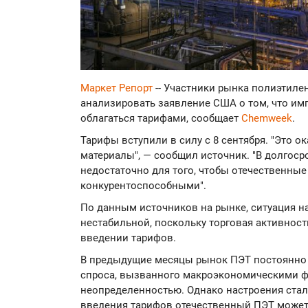
Маркет Репорт
-- Участники рынка полиэтил
анализировать заявление США о том, что им
облагаться тарифами, сообщает
Chemweek
.
Тарифы вступили в силу с 8 сентября. "Это 
материалы", — сообщил источник. "В долгоср
недостаточно для того, чтобы отечественны
конкурентоспособными".
По данным источников на рынке, ситуация н
нестабильной, поскольку торговая активнос
введении тарифов.
В предыдущие месяцы рынок ПЭТ постоянно 
спроса, вызванного макроэкономическими ф
неопределенностью. Однако настроения ста
введения тарифов отечественный ПЭТ может