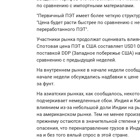
по сравнению с импортными материалами.
"Первичный ПЭТ имеет более четкую структур
"Цена будет расти быстрее по сравнению с н
переработанного ПЭТ".
Участники рынка продолжат оценивать влия
Спотовая цена ПЭТ в США составляет USD1 080
поставкой DDP (Западное побережье США) на 
сравнению с предыдущей неделей.
На внутреннем рынке в начале недели сообщ
начале недели обсуждались надбавки к цене 
за фунт.
На азиатских рынках, как сообщалось, некот
подчеркивает немедленные сбои. Индия и К
влиянием из-за небольшой доли Индии на ры
на американском рынке. Тем не менее произ
прежнему остаются в значительной степени 
опасения, что перенаправление грузов в Ин
на и без того вялый спрос в этой стране.