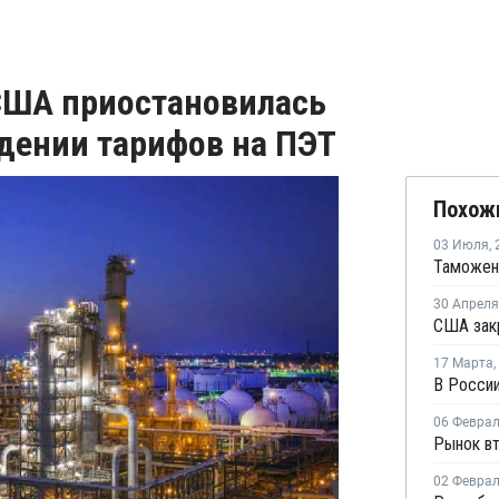
 США приостановилась
едении тарифов на ПЭТ
Похож
03 Июля
,
30 Апреля
17 Марта
,
В России
06 Февра
02 Февра