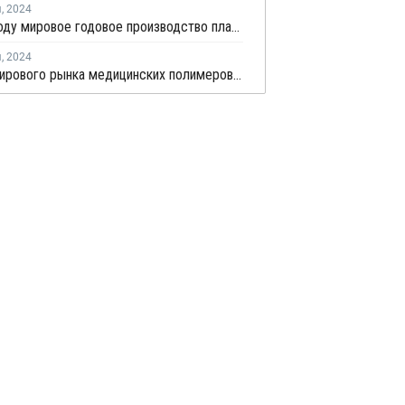
я
,
2024
К 2040 году мировое годовое производство пластика увеличится на 70%
я
,
2024
Объем мирового рынка медицинских полимеров вырастет в 1,5 раза к 2029 году