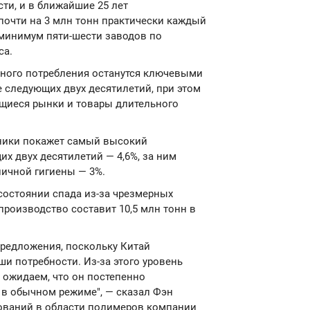
ти, и в ближайшие 25 лет
почти на 3 млн тонн практически каждый
 минимум пяти-шести заводов по
са.
чного потребления останутся ключевыми
 следующих двух десятилетий, при этом
щиеся рынки и товары длительного
оники покажет самый высокий
их двух десятилетий — 4,6%, за ним
личной гигиены — 3%.
остоянии спада из-за чрезмерных
епроизводство составит 10,5 млн тонн в
редложения, поскольку Китай
ши потребности. Из-за этого уровень
 ожидаем, что он постепенно
 в обычном режиме", — сказал Фэн
дований в области полимеров компании