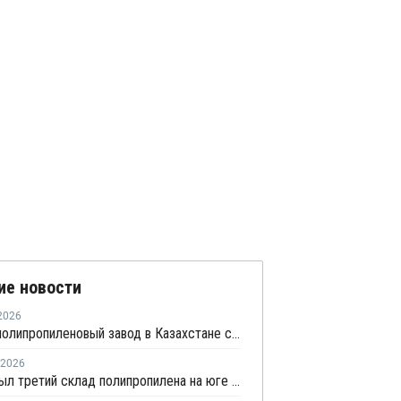
ие новости
2026
Первый полипропиленовый завод в Казахстане с участием СИБУРа терпит убытки
2026
KPI открыл третий склад полипропилена на юге Казахстана