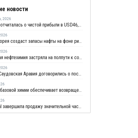
ие новости
а
,
2026
LG Chem отчиталась о чистой прибыли в USD46,9 млн по итогам второго квартала 2026 года
2026
Южная Корея создаст запасы нафты на фоне рисков, связанных с поставками с Ближнего Востока
2026
Корейская нефтехимия застряла на полпути к сокращению мощностей
2026
Корея и Саудовская Аравия договорились о поставках нафты до конца 2026 года
026
Сегмент базовой химии обеспечивает возвращение Lotte Chemical к прибыли
026
SK Capital завершила продажу значительной части Noramco