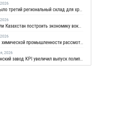
2026
KPI открыло третий региональный склад для хранения и оперативной доставки полипропилена
2026
Сможет ли Казахстан построить экономику вокруг полимеров?
2026
Развитие химической промышленности рассмотрели в правительстве Казахстана
ля
,
2026
Казахстанский завод KPI увеличил выпуск полипропилена на 71% в 2025 году