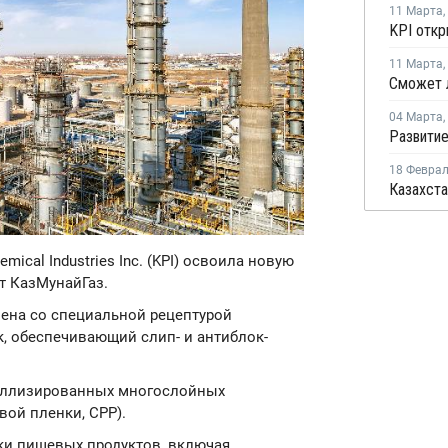
11 Марта
,
11 Марта
,
04 Марта
,
18 Февра
emical Industries Inc. (KPI) освоила новую
т КазМунайГаз.
лена со специальной рецептурой
, обеспечивающий слип- и антиблок-
таллизированных многослойных
ой пленки, CPP).
ки пищевых продуктов, включая