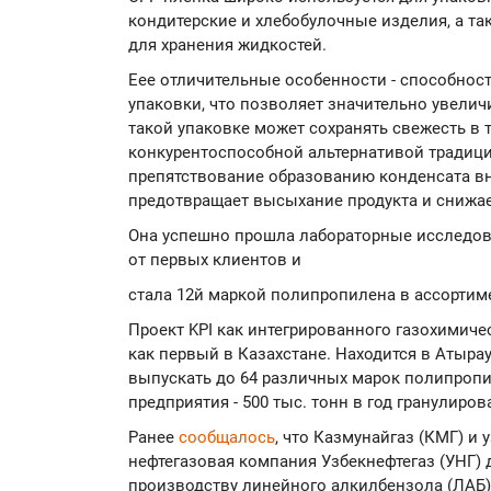
кондитерские и хлебобулочные изделия, а та
для хранения жидкостей.
Еее отличительные особенности - способност
упаковки, что позволяет значительно увеличи
такой упаковке может сохранять свежесть в т
конкурентоспособной альтернативой традиц
препятствование образованию конденсата вну
предотвращает высыхание продукта и снижае
Она успешно прошла лабораторные исследов
от первых клиентов и
стала 12й маркой полипропилена в ассортиме
Проект KPI как интегрированного газохимиче
как первый в Казахстане. Находится в Атыра
выпускать до 64 различных марок полипропи
предприятия - 500 тыс. тонн в год гранулиро
Ранее
сообщалось
, что Казмунайгаз (КМГ) и
нефтегазовая компания Узбекнефтегаз (УНГ)
производству линейного алкилбензола (ЛАБ)