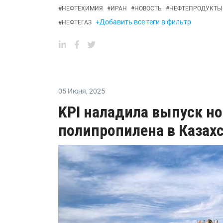
#
НЕФТЕХИМИЯ
#
ИРАН
#
НОВОСТЬ
#
НЕФТЕПРОДУКТЫ
+Добавить все теги в фильтр
#
НЕФТЕГАЗ
05 Июня
,
2025
KPI наладила выпуск н
полипропилена в Казах