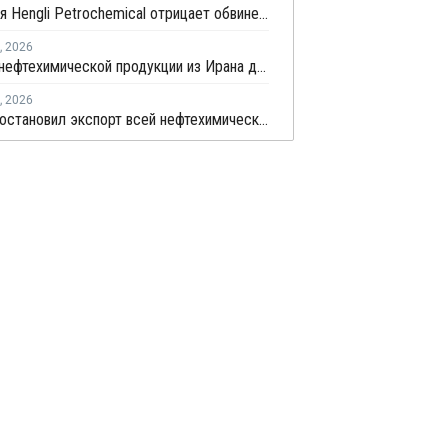
Китайская Hengli Petrochemical отрицает обвинения в торговых сделках с Ираном
,
2026
Экспорт нефтехимической продукции из Ирана достиг 150,6 млрд долларов
,
2026
Иран приостановил экспорт всей нефтехимической продукции