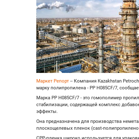
Маркет Репорт
-- Компания Kazakhstan Petroch
марку полипропилена - PP H085CF/7, сообщае
Марка PP H085CF/7 - это гомополимер пропи
стабилизации, содержащей комплекс добавок
эффекты.
Она предназначена для производства неме
плоскощелевых пленок (cast-полипропиленов
CPP-пленка широко используется для упаков