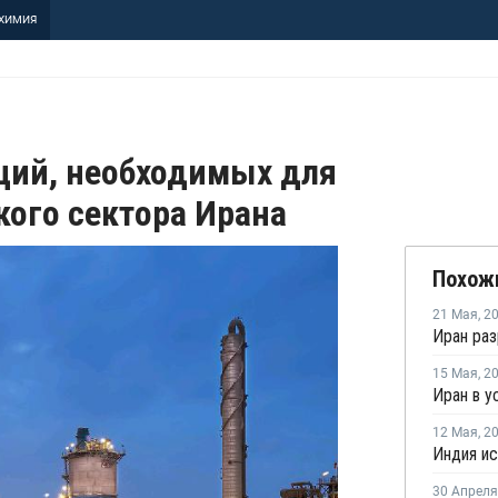
ХИМИЯ
ций, необходимых для
кого сектора Ирана
Похож
21 Мая
,
2
15 Мая
,
2
12 Мая
,
2
30 Апреля