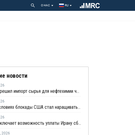
О НАС
RU
ие новости
026
Иран разрешил импорт сырья для нефтехимии через сухопутные границы
026
Иран в условиях блокады США стал наращивать торговлю с Китаем по железной дороге
026
Индия исключает возможность уплаты Ирану сбора за транзит нефти и газа через Ормузский пролив
,
2026