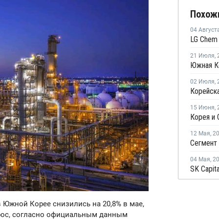
Похож
04 Август
21 Июля
,
02 Июля
,
15 Июня
,
12 Мая
,
2
04 Мая
,
2
в Южной Корее снизились на 20,8% в мае,
ырос, согласно официальным данным