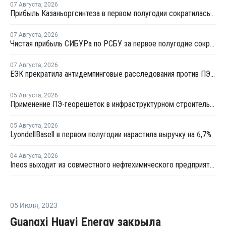
07 Августа
,
2026
Прибыль Казаньоргсинтеза в первом полугодии сократилась более чем в 2 раза
07 Августа
,
2026
Чистая прибыль СИБУРа по РСБУ за первое полугодие сократилась в 3,6 раза
07 Августа
,
2026
ЕЭК прекратила антидемпинговые расследования против ПЭ и ПП из Азербайджана и Туркменистана
05 Августа
,
2026
Применение ПЭ-георешеток в инфраструктурном строительстве позволяет сократить расход щебня на 30%
05 Августа
,
2026
LyondellBasell в первом полугодии нарастила выручку на 6,7%
04 Августа
,
2026
Ineos выходит из совместного нефтехимического предприятия с Sinopec
05 Июля
,
2023
Guangxi Huayi Energy закрыла