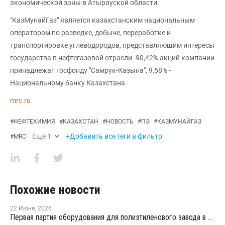
экономической зоны в Атырауской области.
"КазМунайГаз" является казахстанским национальным
оператором по разведке, добыче, переработке и
транспортировке углеводородов, представляющим интересы
государства в нефтегазовой отрасли. 90,42% акций компании
принадлежат госфонду "Самрук-Казына", 9,58% -
Национальному банку Казахстана.
mrc.ru
#
НЕФТЕХИМИЯ
#
КАЗАХСТАН
#
НОВОСТЬ
#
ПЭ
#
КАЗМУНАЙГАЗ
Еще
1
+Добавить все теги в фильтр
#
MRC
Похожие новости
22 Июня
,
2026
Первая партия оборудования для полиэтиленового завода в Атырауской области прибыла в порт на Каспии