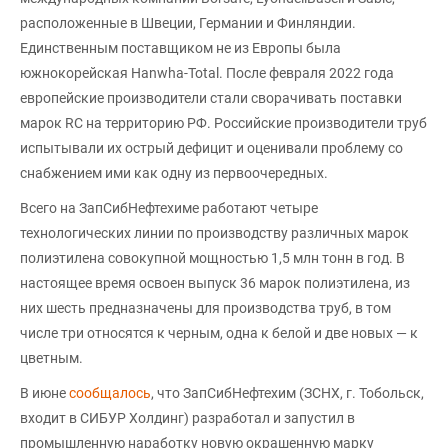
расположенные в Швеции, Германии и Финляндии.
Единственным поставщиком не из Европы была
южнокорейская Hanwha-Total. После февраля 2022 года
европейские производители стали сворачивать поставки
марок RC на территорию РФ. Российские производители труб
испытывали их острый дефицит и оценивали проблему со
снабжением ими как одну из первоочередных.
Всего на ЗапСибНефтехиме работают четыре
технологических линии по производству различных марок
полиэтилена совокупной мощностью 1,5 млн тонн в год. В
настоящее время освоен выпуск 36 марок полиэтилена, из
них шесть предназначены для производства труб, в том
числе три относятся к черным, одна к белой и две новых — к
цветным.
В июне
сообщалось
, что ЗапСибНефтехим (ЗСНХ, г. Тобольск,
входит в СИБУР Холдинг) разработал и запустил в
промышленную наработку новую окрашенную марку