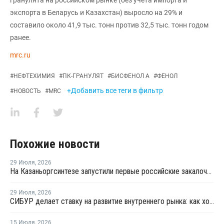
экспорта в Беларусь и Казахстан) выросло на 29% и
составило около 41,9 тыс. тонн против 32,5 тыс. тонн годом
ранее.
mrc.ru
#
НЕФТЕХИМИЯ
#
ПК-ГРАНУЛЯТ
#
БИСФЕНОЛ А
#
ФЕНОЛ
+Добавить все теги в фильтр
#
НОВОСТЬ
#
MRC
Похожие новости
29 Июля
,
2026
На Казаньоргсинтезе запустили первые российские закалочно-испарительные аппараты
29 Июля
,
2026
СИБУР делает ставку на развитие внутреннего рынка: как холдинг стимулирует спрос на полимеры в ритейле
15 Июля
,
2026