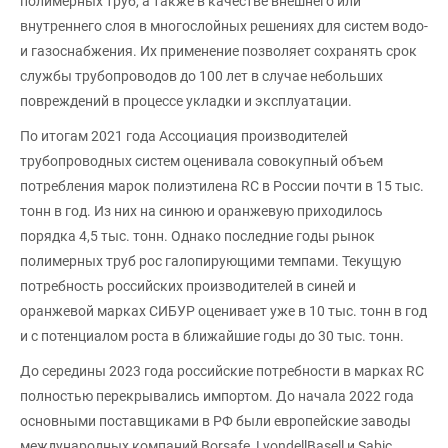
полимерных труб, а также в качестве внешнего или
внутреннего слоя в многослойных решениях для систем водо-
и газоснабжения. Их применение позволяет сохранять срок
службы трубопроводов до 100 лет в случае небольших
повреждений в процессе укладки и эксплуатации.
По итогам 2021 года Ассоциация производителей
трубопроводных систем оценивала совокупный объем
потребления марок полиэтилена RC в России почти в 15 тыс.
тонн в год. Из них на синюю и оранжевую приходилось
порядка 4,5 тыс. тонн. Однако последние годы рынок
полимерных труб рос галопирующими темпами. Текущую
потребность российских производителей в синей и
оранжевой марках СИБУР оценивает уже в 10 тыс. тонн в год
и с потенциалом роста в ближайшие годы до 30 тыс. тонн.
До середины 2023 года российские потребности в марках RC
полностью перекрывались импортом. До начала 2022 года
основными поставщиками в РФ были европейские заводы
международных компаний Borsafe, LyondellBasell и Sabic,