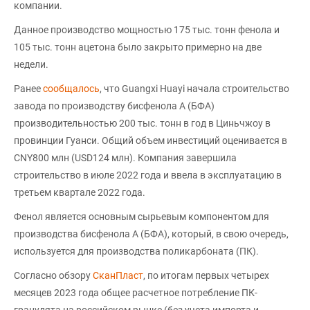
компании.
Данное производство мощностью 175 тыс. тонн фенола и
105 тыс. тонн ацетона было закрыто примерно на две
недели.
Ранее
сообщалось
, что Guangxi Huayi начала строительство
завода по производству бисфенола A (БФА)
производительностью 200 тыс. тонн в год в Циньчжоу в
провинции Гуанси. Общий объем инвестиций оценивается в
CNY800 млн (USD124 млн). Компания завершила
строительство в июле 2022 года и ввела в эксплуатацию в
третьем квартале 2022 года.
Фенол является основным сырьевым компонентом для
производства бисфенола А (БФА), который, в свою очередь,
используется для производства поликарбоната (ПК).
Согласно обзору
СканПласт
, по итогам первых четырех
месяцев 2023 года общее расчетное потребление ПК-
гранулята на российском рынке (без учета импорта и