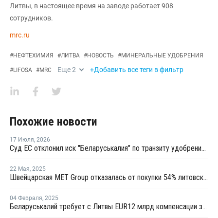
Литвы, в настоящее время на заводе работает 908
сотрудников.
mrc.ru
#
НЕФТЕХИМИЯ
#
ЛИТВА
#
НОВОСТЬ
#
МИНЕРАЛЬНЫЕ УДОБРЕНИЯ
Еще
2
+Добавить все теги в фильтр
#
LIFOSA
#
MRC
Похожие новости
17 Июля
,
2026
Суд ЕС отклонил иск "Беларуськалия" по транзиту удобрений через Литву
22 Мая
,
2025
Швейцарская MET Group отказалась от покупки 54% литовской Achemos grupe
04 Февраля
,
2025
Беларуськалий требует с Литвы EUR12 млрд компенсации за остановку транзита удобрений