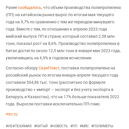
Ранее
сообщалось
, что объем производства полипропилена
(ПП) на китайском рынке вырос по итогам мая текущего
года на 9,7% по сравнению с тем же периодом минувшего
года. Вместе с тем, по отношению к апрелю 2023 года
майский выпуск ПП в стране, который составил 2,58 млн
тонн, показал рост на 8,6%. Производство полипропилена в
Китае достигло около 12,5 млн тонн в январе-мае 2023 года,
увеличившись на 6,9% в годовом исчислении.
Согласно обзору
СканПласт
, поставки полипропилена на
российский рынок по итогам января-апреля текущего года
составили 504,86 тыс. тонн (рассчитано по формуле
производство + импорт – экспорт и без учета экспорта в
Беларусь и Казахстан), что на 17% больше показателя 2022
года. Выросли поставки исключительно ПП-гомо.
mrc.ru
#
НЕФТЕХИМИЯ
#
КИТАЙ
#
НОВОСТЬ
#
ПП
#
MRC
#
ПОЛИМЕРЫ